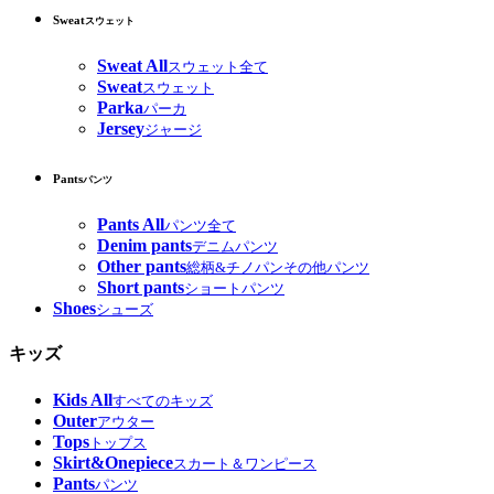
Sweat
スウェット
Sweat All
スウェット全て
Sweat
スウェット
Parka
パーカ
Jersey
ジャージ
Pants
パンツ
Pants All
パンツ全て
Denim pants
デニムパンツ
Other pants
総柄&チノパンその他パンツ
Short pants
ショートパンツ
Shoes
シューズ
キッズ
Kids All
すべてのキッズ
Outer
アウター
Tops
トップス
Skirt&Onepiece
スカート＆ワンピース
Pants
パンツ