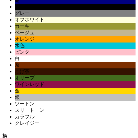
紺
黒
グレー
オフホワイト
カーキ
ベージュ
オレンジ
水色
ピンク
白
茶
こげ茶
オリーブ
ワインレッド
金
銀
ツートン
スリートーン
カラフル
クレイジー
柄