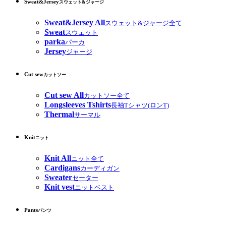
Sweat&Jersey
スウェット&ジャージ
Sweat&Jersey All
スウェット&ジャージ全て
Sweat
スウェット
parka
パーカ
Jersey
ジャージ
Cut sew
カットソー
Cut sew All
カットソー全て
Longsleeves Tshirts
長袖Tシャツ(ロンT)
Thermal
サーマル
Knit
ニット
Knit All
ニット全て
Cardigans
カーディガン
Sweater
セーター
Knit vest
ニットベスト
Pants
パンツ