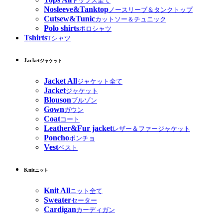
トップス全て
Nosleeve&Tanktop
ノースリーブ＆タンクトップ
Cutsew&Tunic
カットソー＆チュニック
Polo shirts
ポロシャツ
Tshirts
Tシャツ
Jacket
ジャケット
Jacket All
ジャケット全て
Jacket
ジャケット
Blouson
ブルゾン
Gown
ガウン
Coat
コート
Leather&Fur jacket
レザー＆ファージャケット
Poncho
ポンチョ
Vest
ベスト
Knit
ニット
Knit All
ニット全て
Sweater
セーター
Cardigan
カーディガン