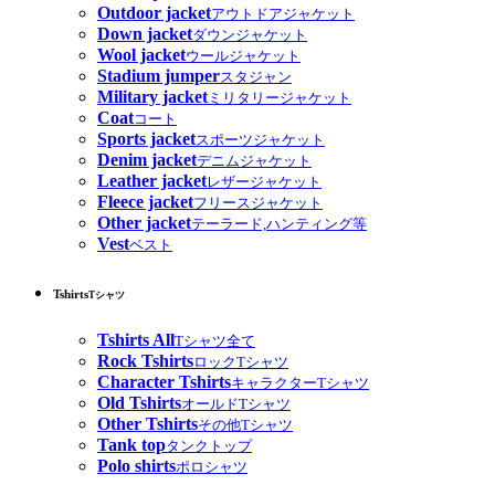
Outdoor jacket
アウトドアジャケット
Down jacket
ダウンジャケット
Wool jacket
ウールジャケット
Stadium jumper
スタジャン
Military jacket
ミリタリージャケット
Coat
コート
Sports jacket
スポーツジャケット
Denim jacket
デニムジャケット
Leather jacket
レザージャケット
Fleece jacket
フリースジャケット
Other jacket
テーラード,ハンティング等
Vest
ベスト
Tshirts
Tシャツ
Tshirts All
Tシャツ全て
Rock Tshirts
ロックTシャツ
Character Tshirts
キャラクターTシャツ
Old Tshirts
オールドTシャツ
Other Tshirts
その他Tシャツ
Tank top
タンクトップ
Polo shirts
ポロシャツ