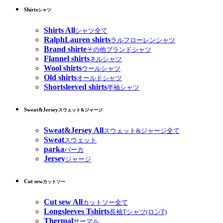
Shirts
シャツ
Shirts All
シャツ全て
RalphLauren shirts
ラルフローレンシャツ
Brand shirte
その他ブランドシャツ
Flannel shirts
ネルシャツ
Wool shirts
ウールシャツ
Old shirts
オールドシャツ
Shortsleeved shirts
半袖シャツ
Sweat&Jersey
スウェット&ジャージ
Sweat&Jersey All
スウェット&ジャージ全て
Sweat
スウェット
parka
パーカ
Jersey
ジャージ
Cut sew
カットソー
Cut sew All
カットソー全て
Longsleeves Tshirts
長袖Tシャツ(ロンT)
Thermal
サーマル