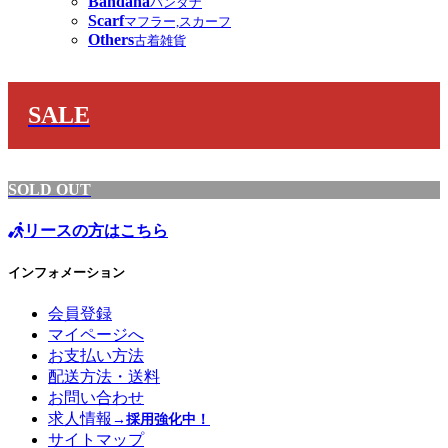
Bandana
バンダナ
Scarf
マフラー,スカーフ
Others
古着雑貨
SALE
SOLD OUT
リースの方はこちら
インフォメーション
会員登録
マイページへ
お支払い方法
配送方法・送料
お問い合わせ
求人情報
→採用強化中！
サイトマップ