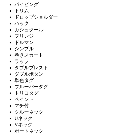
パイピング
トリム
ドロップショルダー
バック
カシュクール
フリンジ
ドルマン
シンプル
巻きスカート
ラップ
ダブルブレスト
ダブルボタン
単色タグ
ブルーバータグ
トリコタグ
ペイント
マチ付
クルーネック
Uネック
Vネック
ボートネック