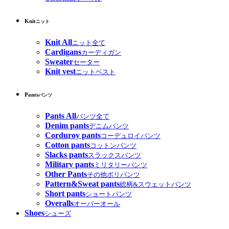
Knit
ニット
Knit All
ニット全て
Cardigans
カーディガン
Sweater
セーター
Knit vest
ニットベスト
Pants
パンツ
Pants All
パンツ全て
Denim pants
デニムパンツ
Corduroy pants
コーデュロイパンツ
Cotton pants
コットンパンツ
Slacks pants
スラックスパンツ
Military pants
ミリタリーパンツ
Other Pants
その他ポリパンツ
Pattern&Sweat pants
総柄&スウェットパンツ
Short pants
ショートパンツ
Overalls
オーバーオール
Shoes
シューズ