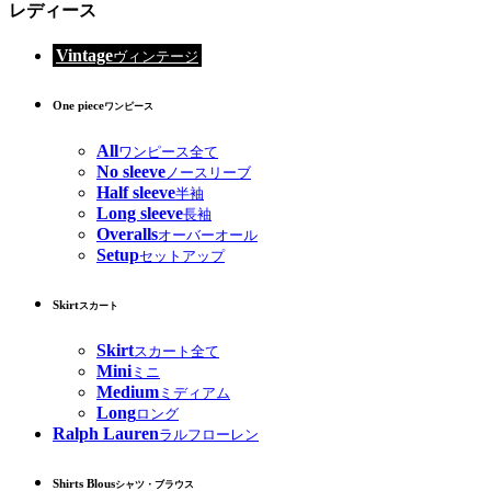
レディース
Vintage
ヴィンテージ
One piece
ワンピース
All
ワンピース全て
No sleeve
ノースリーブ
Half sleeve
半袖
Long sleeve
長袖
Overalls
オーバーオール
Setup
セットアップ
Skirt
スカート
Skirt
スカート全て
Mini
ミニ
Medium
ミディアム
Long
ロング
Ralph Lauren
ラルフローレン
Shirts Blous
シャツ・ブラウス