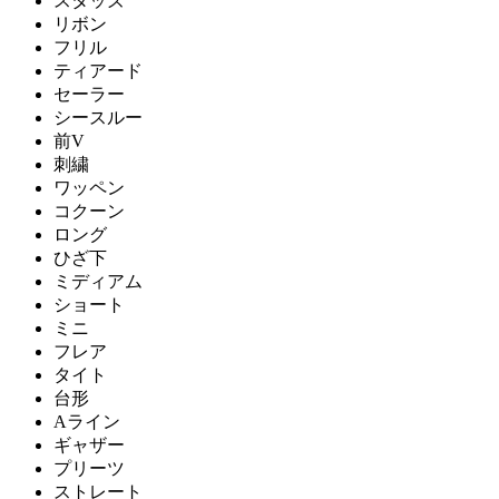
スタッズ
リボン
フリル
ティアード
セーラー
シースルー
前V
刺繍
ワッペン
コクーン
ロング
ひざ下
ミディアム
ショート
ミニ
フレア
タイト
台形
Aライン
ギャザー
プリーツ
ストレート