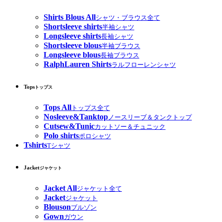
Shirts Blous All
シャツ・ブラウス全て
Shortsleeve shirts
半袖シャツ
Longsleeve shirts
長袖シャツ
Shortsleeve blous
半袖ブラウス
Longsleeve blous
長袖ブラウス
RalphLauren Shirts
ラルフローレンシャツ
Tops
トップス
Tops All
トップス全て
Nosleeve&Tanktop
ノースリーブ＆タンクトップ
Cutsew&Tunic
カットソー＆チュニック
Polo shirts
ポロシャツ
Tshirts
Tシャツ
Jacket
ジャケット
Jacket All
ジャケット全て
Jacket
ジャケット
Blouson
ブルゾン
Gown
ガウン