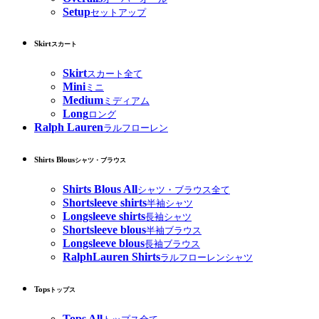
Setup
セットアップ
Skirt
スカート
Skirt
スカート全て
Mini
ミニ
Medium
ミディアム
Long
ロング
Ralph Lauren
ラルフローレン
Shirts Blous
シャツ・ブラウス
Shirts Blous All
シャツ・ブラウス全て
Shortsleeve shirts
半袖シャツ
Longsleeve shirts
長袖シャツ
Shortsleeve blous
半袖ブラウス
Longsleeve blous
長袖ブラウス
RalphLauren Shirts
ラルフローレンシャツ
Tops
トップス
Tops All