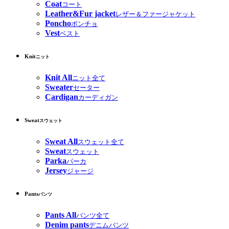
Coat
コート
Leather&Fur jacket
レザー＆ファージャケット
Poncho
ポンチョ
Vest
ベスト
Knit
ニット
Knit All
ニット全て
Sweater
セーター
Cardigan
カーディガン
Sweat
スウェット
Sweat All
スウェット全て
Sweat
スウェット
Parka
パーカ
Jersey
ジャージ
Pants
パンツ
Pants All
パンツ全て
Denim pants
デニムパンツ