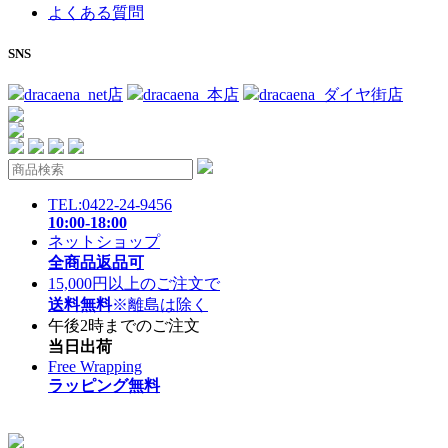
よくある質問
SNS
dracaena_net店
dracaena_本店
dracaena_ダイヤ街店
TEL:0422-24-9456
10:00-18:00
ネットショップ
全商品返品可
15,000円以上のご注文で
送料無料
※離島は除く
午後2時までのご注文
当日出荷
Free Wrapping
ラッピング無料