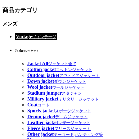
商品カテゴリ
メンズ
Vintage
ヴィンテージ
Jacket
ジャケット
Jacket All
ジャケット全て
Cotton jacket
コットンジャケット
Outdoor jacket
アウトドアジャケット
Down jacket
ダウンジャケット
Wool jacket
ウールジャケット
Stadium jumper
スタジャン
Military jacket
ミリタリージャケット
Coat
コート
Sports jacket
スポーツジャケット
Denim jacket
デニムジャケット
Leather jacket
レザージャケット
Fleece jacket
フリースジャケット
Other jacket
テーラード,ハンティング等