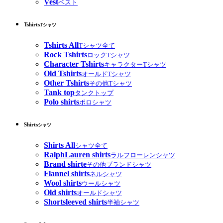
Vest
ベスト
Tshirts
Tシャツ
Tshirts All
Tシャツ全て
Rock Tshirts
ロックTシャツ
Character Tshirts
キャラクターTシャツ
Old Tshirts
オールドTシャツ
Other Tshirts
その他Tシャツ
Tank top
タンクトップ
Polo shirts
ポロシャツ
Shirts
シャツ
Shirts All
シャツ全て
RalphLauren shirts
ラルフローレンシャツ
Brand shirte
その他ブランドシャツ
Flannel shirts
ネルシャツ
Wool shirts
ウールシャツ
Old shirts
オールドシャツ
Shortsleeved shirts
半袖シャツ