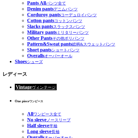
Pants All
パンツ全て
Denim pants
デニムパンツ
Corduroy pants
コーデュロイパンツ
Cotton pants
コットンパンツ
Slacks pants
スラックスパンツ
Military pants
ミリタリーパンツ
Other Pants
その他ポリパンツ
Pattern&Sweat pants
総柄&スウェットパンツ
Short pants
ショートパンツ
Overalls
オーバーオール
Shoes
シューズ
レディース
Vintage
ヴィンテージ
One piece
ワンピース
All
ワンピース全て
No sleeve
ノースリーブ
Half sleeve
半袖
Long sleeve
長袖
Overalls
オーバーオール