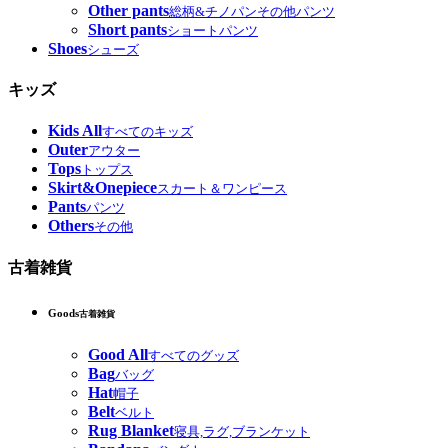
Other pants
総柄&チノパンその他パンツ
Short pants
ショートパンツ
Shoes
シューズ
キッズ
Kids All
すべてのキッズ
Outer
アウター
Tops
トップス
Skirt&Onepiece
スカート＆ワンピース
Pants
パンツ
Others
その他
古着雑貨
Goods
古着雑貨
Good All
すべてのグッズ
Bag
バッグ
Hat
帽子
Belt
ベルト
Rug Blanket
寝具,ラグ,ブランケット