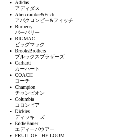
Adidas
アディダス
Abercrombie&Fitch
アバクロンビー&フィッチ
Burberry
バーバリー
BIGMAC
ビッグマック
BrooksBrothers
ブルックスブラザーズ
Carhartt
カーハート
COACH
コーチ
Champion
チャンピオン
Columbia
コロンビア
Dickies
ディッキーズ
EddieBauer
エディーバウアー
FRUIT OF THE LOOM