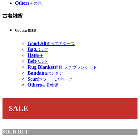
Others
その他
古着雑貨
Goods
古着雑貨
Good All
すべてのグッズ
Bag
バッグ
Hat
帽子
Belt
ベルト
Rug Blanket
寝具,ラグ,ブランケット
Bandana
バンダナ
Scarf
マフラー,スカーフ
Others
古着雑貨
SALE
SOLD OUT