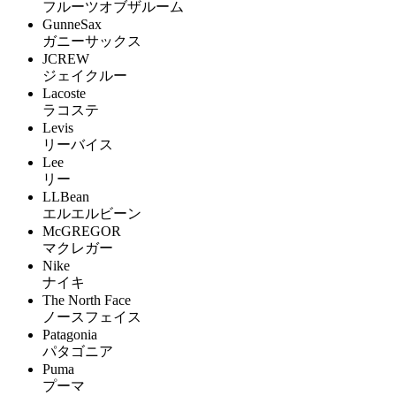
フルーツオブザルーム
GunneSax
ガニーサックス
JCREW
ジェイクルー
Lacoste
ラコステ
Levis
リーバイス
Lee
リー
LLBean
エルエルビーン
McGREGOR
マクレガー
Nike
ナイキ
The North Face
ノースフェイス
Patagonia
パタゴニア
Puma
プーマ