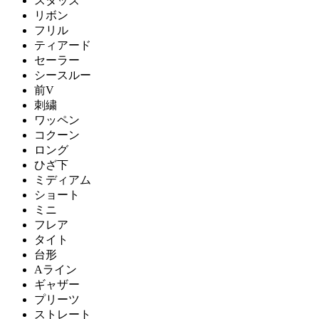
スタッズ
リボン
フリル
ティアード
セーラー
シースルー
前V
刺繍
ワッペン
コクーン
ロング
ひざ下
ミディアム
ショート
ミニ
フレア
タイト
台形
Aライン
ギャザー
プリーツ
ストレート