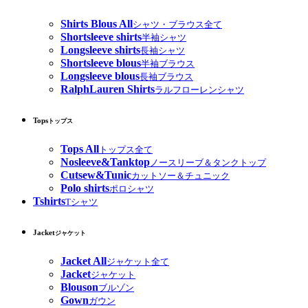
Shirts Blous All
シャツ・ブラウス全て
Shortsleeve shirts
半袖シャツ
Longsleeve shirts
長袖シャツ
Shortsleeve blous
半袖ブラウス
Longsleeve blous
長袖ブラウス
RalphLauren Shirts
ラルフローレンシャツ
Tops
トップス
Tops All
トップス全て
Nosleeve&Tanktop
ノースリーブ＆タンクトップ
Cutsew&Tunic
カットソー＆チュニック
Polo shirts
ポロシャツ
Tshirts
Tシャツ
Jacket
ジャケット
Jacket All
ジャケット全て
Jacket
ジャケット
Blouson
ブルゾン
Gown
ガウン