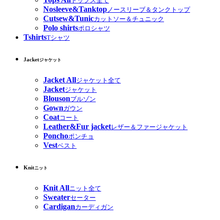
トップス全て
Nosleeve&Tanktop
ノースリーブ＆タンクトップ
Cutsew&Tunic
カットソー＆チュニック
Polo shirts
ポロシャツ
Tshirts
Tシャツ
Jacket
ジャケット
Jacket All
ジャケット全て
Jacket
ジャケット
Blouson
ブルゾン
Gown
ガウン
Coat
コート
Leather&Fur jacket
レザー＆ファージャケット
Poncho
ポンチョ
Vest
ベスト
Knit
ニット
Knit All
ニット全て
Sweater
セーター
Cardigan
カーディガン