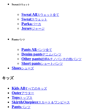
Sweat
スウェット
Sweat All
スウェット全て
Sweat
スウェット
Parka
パーカ
Jersey
ジャージ
Pants
パンツ
Pants All
パンツ全て
Denim pants
デニムパンツ
Other pants
総柄&チノパンその他パンツ
Short pants
ショートパンツ
Shoes
シューズ
キッズ
Kids All
すべてのキッズ
Outer
アウター
Tops
トップス
Skirt&Onepiece
スカート＆ワンピース
Pants
パンツ