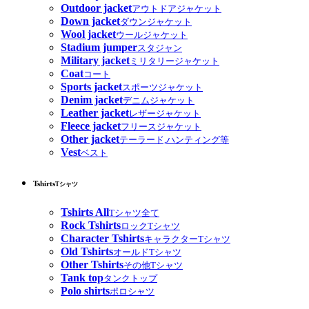
Outdoor jacket
アウトドアジャケット
Down jacket
ダウンジャケット
Wool jacket
ウールジャケット
Stadium jumper
スタジャン
Military jacket
ミリタリージャケット
Coat
コート
Sports jacket
スポーツジャケット
Denim jacket
デニムジャケット
Leather jacket
レザージャケット
Fleece jacket
フリースジャケット
Other jacket
テーラード,ハンティング等
Vest
ベスト
Tshirts
Tシャツ
Tshirts All
Tシャツ全て
Rock Tshirts
ロックTシャツ
Character Tshirts
キャラクターTシャツ
Old Tshirts
オールドTシャツ
Other Tshirts
その他Tシャツ
Tank top
タンクトップ
Polo shirts
ポロシャツ