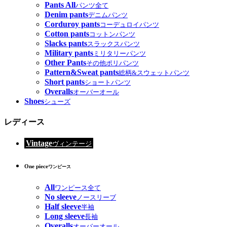
Pants All
パンツ全て
Denim pants
デニムパンツ
Corduroy pants
コーデュロイパンツ
Cotton pants
コットンパンツ
Slacks pants
スラックスパンツ
Military pants
ミリタリーパンツ
Other Pants
その他ポリパンツ
Pattern&Sweat pants
総柄&スウェットパンツ
Short pants
ショートパンツ
Overalls
オーバーオール
Shoes
シューズ
レディース
Vintage
ヴィンテージ
One piece
ワンピース
All
ワンピース全て
No sleeve
ノースリーブ
Half sleeve
半袖
Long sleeve
長袖
Overalls
オーバーオール