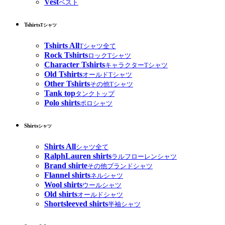
Vest
ベスト
Tshirts
Tシャツ
Tshirts All
Tシャツ全て
Rock Tshirts
ロックTシャツ
Character Tshirts
キャラクターTシャツ
Old Tshirts
オールドTシャツ
Other Tshirts
その他Tシャツ
Tank top
タンクトップ
Polo shirts
ポロシャツ
Shirts
シャツ
Shirts All
シャツ全て
RalphLauren shirts
ラルフローレンシャツ
Brand shirte
その他ブランドシャツ
Flannel shirts
ネルシャツ
Wool shirts
ウールシャツ
Old shirts
オールドシャツ
Shortsleeved shirts
半袖シャツ