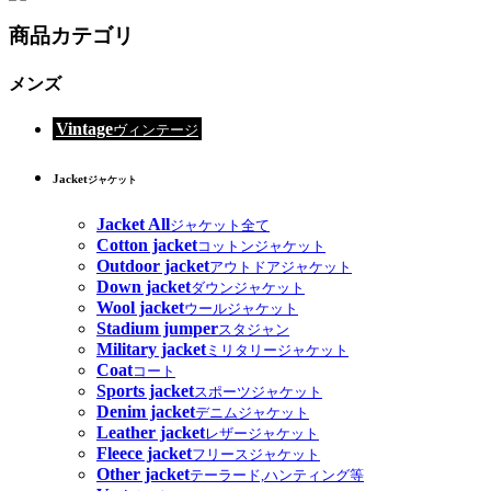
商品カテゴリ
メンズ
Vintage
ヴィンテージ
Jacket
ジャケット
Jacket All
ジャケット全て
Cotton jacket
コットンジャケット
Outdoor jacket
アウトドアジャケット
Down jacket
ダウンジャケット
Wool jacket
ウールジャケット
Stadium jumper
スタジャン
Military jacket
ミリタリージャケット
Coat
コート
Sports jacket
スポーツジャケット
Denim jacket
デニムジャケット
Leather jacket
レザージャケット
Fleece jacket
フリースジャケット
Other jacket
テーラード,ハンティング等