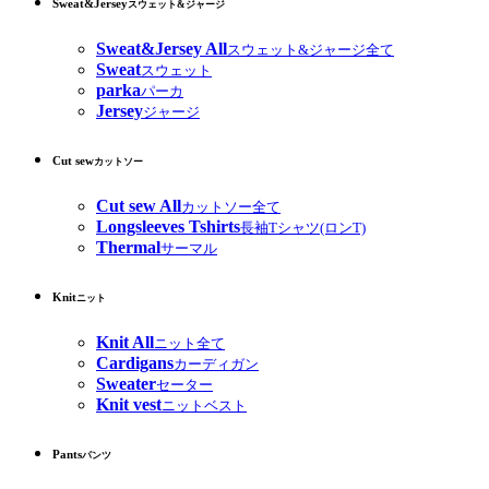
Sweat&Jersey
スウェット&ジャージ
Sweat&Jersey All
スウェット&ジャージ全て
Sweat
スウェット
parka
パーカ
Jersey
ジャージ
Cut sew
カットソー
Cut sew All
カットソー全て
Longsleeves Tshirts
長袖Tシャツ(ロンT)
Thermal
サーマル
Knit
ニット
Knit All
ニット全て
Cardigans
カーディガン
Sweater
セーター
Knit vest
ニットベスト
Pants
パンツ