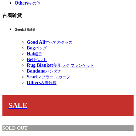
Others
その他
古着雑貨
Goods
古着雑貨
Good All
すべてのグッズ
Bag
バッグ
Hat
帽子
Belt
ベルト
Rug Blanket
寝具,ラグ,ブランケット
Bandana
バンダナ
Scarf
マフラー,スカーフ
Others
古着雑貨
SALE
SOLD OUT