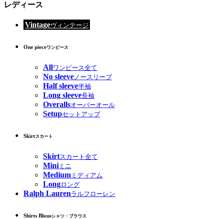
レディース
Vintage
ヴィンテージ
One piece
ワンピース
All
ワンピース全て
No sleeve
ノースリーブ
Half sleeve
半袖
Long sleeve
長袖
Overalls
オーバーオール
Setup
セットアップ
Skirt
スカート
Skirt
スカート全て
Mini
ミニ
Medium
ミディアム
Long
ロング
Ralph Lauren
ラルフローレン
Shirts Blous
シャツ・ブラウス