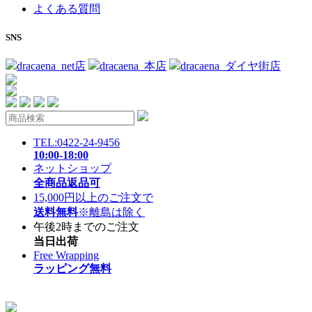
よくある質問
SNS
dracaena_net店
dracaena_本店
dracaena_ダイヤ街店
TEL:0422-24-9456
10:00-18:00
ネットショップ
全商品返品可
15,000円以上のご注文で
送料無料
※離島は除く
午後2時までのご注文
当日出荷
Free Wrapping
ラッピング無料