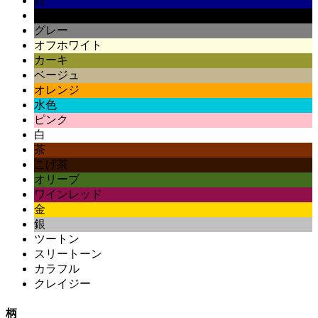
紺
黒
グレー
オフホワイト
カーキ
ベージュ
オレンジ
水色
ピンク
白
茶
こげ茶
オリーブ
ワインレッド
金
銀
ツートン
スリートーン
カラフル
クレイジー
柄