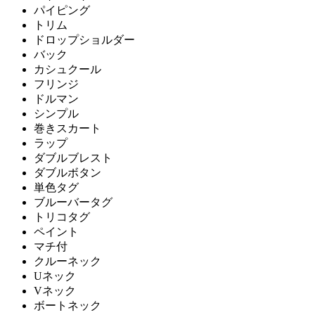
パイピング
トリム
ドロップショルダー
バック
カシュクール
フリンジ
ドルマン
シンプル
巻きスカート
ラップ
ダブルブレスト
ダブルボタン
単色タグ
ブルーバータグ
トリコタグ
ペイント
マチ付
クルーネック
Uネック
Vネック
ボートネック