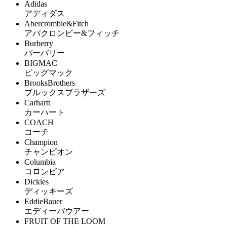
Adidas
アディダス
Abercrombie&Fitch
アバクロンビー&フィッチ
Burberry
バーバリー
BIGMAC
ビッグマック
BrooksBrothers
ブルックスブラザーズ
Carhartt
カーハート
COACH
コーチ
Champion
チャンピオン
Columbia
コロンビア
Dickies
ディッキーズ
EddieBauer
エディーバウアー
FRUIT OF THE LOOM