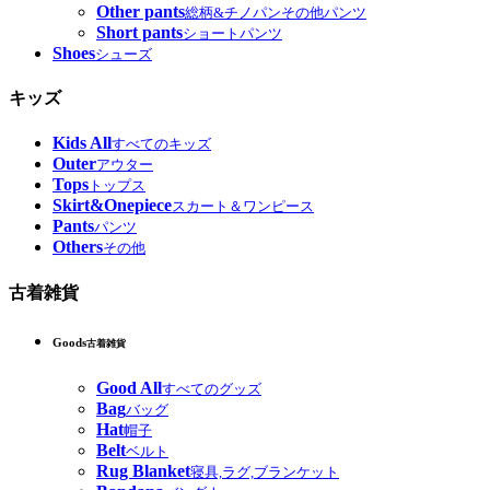
Other pants
総柄&チノパンその他パンツ
Short pants
ショートパンツ
Shoes
シューズ
キッズ
Kids All
すべてのキッズ
Outer
アウター
Tops
トップス
Skirt&Onepiece
スカート＆ワンピース
Pants
パンツ
Others
その他
古着雑貨
Goods
古着雑貨
Good All
すべてのグッズ
Bag
バッグ
Hat
帽子
Belt
ベルト
Rug Blanket
寝具,ラグ,ブランケット