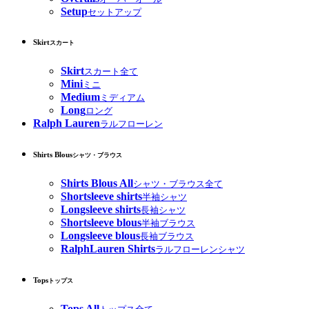
Setup
セットアップ
Skirt
スカート
Skirt
スカート全て
Mini
ミニ
Medium
ミディアム
Long
ロング
Ralph Lauren
ラルフローレン
Shirts Blous
シャツ・ブラウス
Shirts Blous All
シャツ・ブラウス全て
Shortsleeve shirts
半袖シャツ
Longsleeve shirts
長袖シャツ
Shortsleeve blous
半袖ブラウス
Longsleeve blous
長袖ブラウス
RalphLauren Shirts
ラルフローレンシャツ
Tops
トップス
Tops All