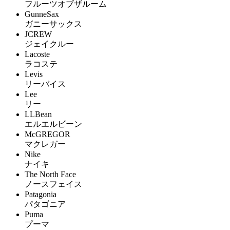
フルーツオブザルーム
GunneSax
ガニーサックス
JCREW
ジェイクルー
Lacoste
ラコステ
Levis
リーバイス
Lee
リー
LLBean
エルエルビーン
McGREGOR
マクレガー
Nike
ナイキ
The North Face
ノースフェイス
Patagonia
パタゴニア
Puma
プーマ