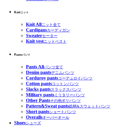
Knit
ニット
Knit All
ニット全て
Cardigans
カーディガン
Sweater
セーター
Knit vest
ニットベスト
Pants
パンツ
Pants All
パンツ全て
Denim pants
デニムパンツ
Corduroy pants
コーデュロイパンツ
Cotton pants
コットンパンツ
Slacks pants
スラックスパンツ
Military pants
ミリタリーパンツ
Other Pants
その他ポリパンツ
Pattern&Sweat pants
総柄&スウェットパンツ
Short pants
ショートパンツ
Overalls
オーバーオール
Shoes
シューズ