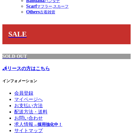
Bandana
バンダナ
Scarf
マフラー,スカーフ
Others
古着雑貨
SALE
SOLD OUT
リースの方はこちら
インフォメーション
会員登録
マイページへ
お支払い方法
配送方法・送料
お問い合わせ
求人情報
→採用強化中！
サイトマップ