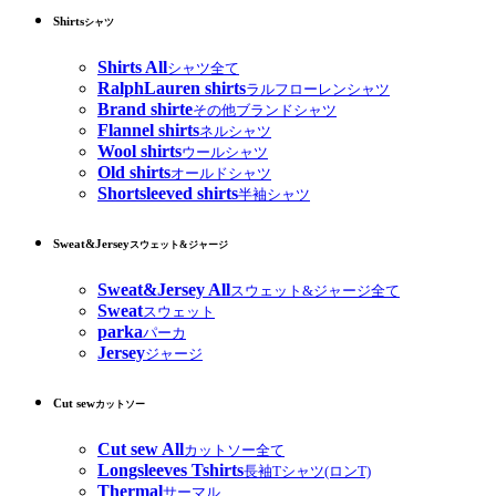
Shirts
シャツ
Shirts All
シャツ全て
RalphLauren shirts
ラルフローレンシャツ
Brand shirte
その他ブランドシャツ
Flannel shirts
ネルシャツ
Wool shirts
ウールシャツ
Old shirts
オールドシャツ
Shortsleeved shirts
半袖シャツ
Sweat&Jersey
スウェット&ジャージ
Sweat&Jersey All
スウェット&ジャージ全て
Sweat
スウェット
parka
パーカ
Jersey
ジャージ
Cut sew
カットソー
Cut sew All
カットソー全て
Longsleeves Tshirts
長袖Tシャツ(ロンT)
Thermal
サーマル