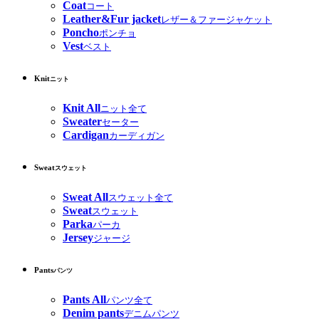
Coat
コート
Leather&Fur jacket
レザー＆ファージャケット
Poncho
ポンチョ
Vest
ベスト
Knit
ニット
Knit All
ニット全て
Sweater
セーター
Cardigan
カーディガン
Sweat
スウェット
Sweat All
スウェット全て
Sweat
スウェット
Parka
パーカ
Jersey
ジャージ
Pants
パンツ
Pants All
パンツ全て
Denim pants
デニムパンツ