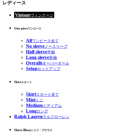
レディース
Vintage
ヴィンテージ
One piece
ワンピース
All
ワンピース全て
No sleeve
ノースリーブ
Half sleeve
半袖
Long sleeve
長袖
Overalls
オーバーオール
Setup
セットアップ
Skirt
スカート
Skirt
スカート全て
Mini
ミニ
Medium
ミディアム
Long
ロング
Ralph Lauren
ラルフローレン
Shirts Blous
シャツ・ブラウス