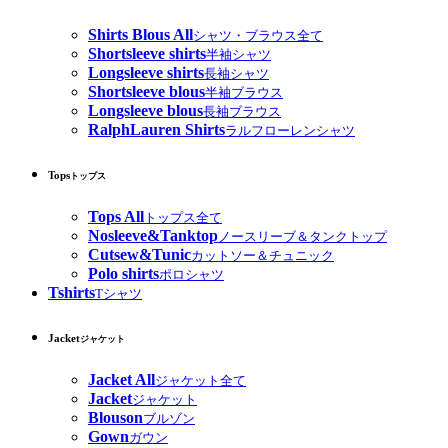
Shirts Blous All
シャツ・ブラウス全て
Shortsleeve shirts
半袖シャツ
Longsleeve shirts
長袖シャツ
Shortsleeve blous
半袖ブラウス
Longsleeve blous
長袖ブラウス
RalphLauren Shirts
ラルフローレンシャツ
Tops
トップス
Tops All
トップス全て
Nosleeve&Tanktop
ノースリーブ＆タンクトップ
Cutsew&Tunic
カットソー＆チュニック
Polo shirts
ポロシャツ
Tshirts
Tシャツ
Jacket
ジャケット
Jacket All
ジャケット全て
Jacket
ジャケット
Blouson
ブルゾン
Gown
ガウン