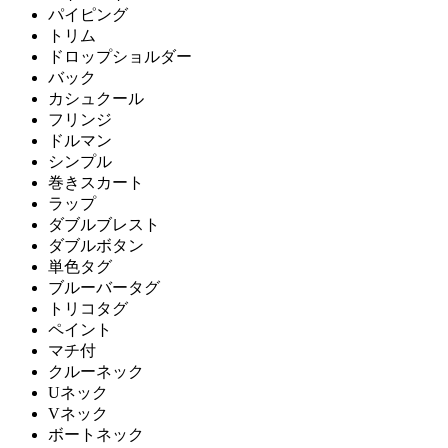
パイピング
トリム
ドロップショルダー
バック
カシュクール
フリンジ
ドルマン
シンプル
巻きスカート
ラップ
ダブルブレスト
ダブルボタン
単色タグ
ブルーバータグ
トリコタグ
ペイント
マチ付
クルーネック
Uネック
Vネック
ボートネック