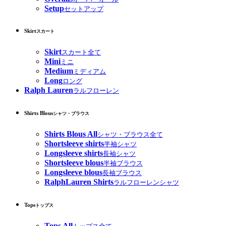
Setup
セットアップ
Skirt
スカート
Skirt
スカート全て
Mini
ミニ
Medium
ミディアム
Long
ロング
Ralph Lauren
ラルフローレン
Shirts Blous
シャツ・ブラウス
Shirts Blous All
シャツ・ブラウス全て
Shortsleeve shirts
半袖シャツ
Longsleeve shirts
長袖シャツ
Shortsleeve blous
半袖ブラウス
Longsleeve blous
長袖ブラウス
RalphLauren Shirts
ラルフローレンシャツ
Tops
トップス
Tops All