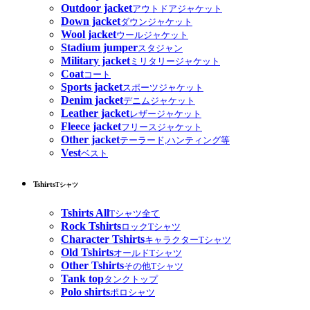
Outdoor jacket
アウトドアジャケット
Down jacket
ダウンジャケット
Wool jacket
ウールジャケット
Stadium jumper
スタジャン
Military jacket
ミリタリージャケット
Coat
コート
Sports jacket
スポーツジャケット
Denim jacket
デニムジャケット
Leather jacket
レザージャケット
Fleece jacket
フリースジャケット
Other jacket
テーラード,ハンティング等
Vest
ベスト
Tshirts
Tシャツ
Tshirts All
Tシャツ全て
Rock Tshirts
ロックTシャツ
Character Tshirts
キャラクターTシャツ
Old Tshirts
オールドTシャツ
Other Tshirts
その他Tシャツ
Tank top
タンクトップ
Polo shirts
ポロシャツ