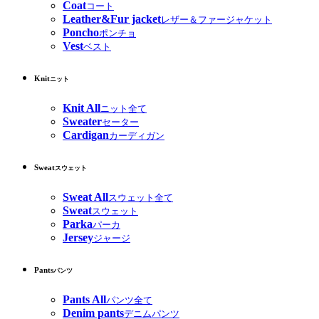
Coat
コート
Leather&Fur jacket
レザー＆ファージャケット
Poncho
ポンチョ
Vest
ベスト
Knit
ニット
Knit All
ニット全て
Sweater
セーター
Cardigan
カーディガン
Sweat
スウェット
Sweat All
スウェット全て
Sweat
スウェット
Parka
パーカ
Jersey
ジャージ
Pants
パンツ
Pants All
パンツ全て
Denim pants
デニムパンツ