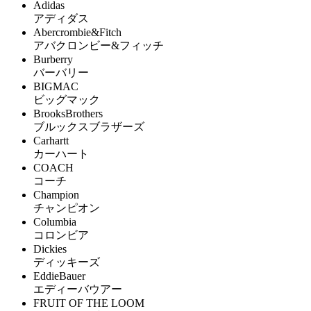
Adidas
アディダス
Abercrombie&Fitch
アバクロンビー&フィッチ
Burberry
バーバリー
BIGMAC
ビッグマック
BrooksBrothers
ブルックスブラザーズ
Carhartt
カーハート
COACH
コーチ
Champion
チャンピオン
Columbia
コロンビア
Dickies
ディッキーズ
EddieBauer
エディーバウアー
FRUIT OF THE LOOM