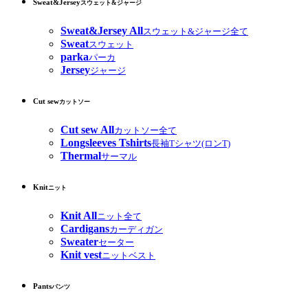
Sweat&Jersey
スウェット&ジャージ
Sweat&Jersey All
スウェット&ジャージ全て
Sweat
スウェット
parka
パーカ
Jersey
ジャージ
Cut sew
カットソー
Cut sew All
カットソー全て
Longsleeves Tshirts
長袖Tシャツ(ロンT)
Thermal
サーマル
Knit
ニット
Knit All
ニット全て
Cardigans
カーディガン
Sweater
セーター
Knit vest
ニットベスト
Pants
パンツ