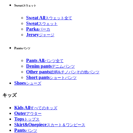
Sweat
スウェット
Sweat All
スウェット全て
Sweat
スウェット
Parka
パーカ
Jersey
ジャージ
Pants
パンツ
Pants All
パンツ全て
Denim pants
デニムパンツ
Other pants
総柄&チノパンその他パンツ
Short pants
ショートパンツ
Shoes
シューズ
キッズ
Kids All
すべてのキッズ
Outer
アウター
Tops
トップス
Skirt&Onepiece
スカート＆ワンピース
Pants
パンツ