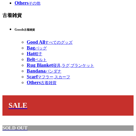
Others
その他
古着雑貨
Goods
古着雑貨
Good All
すべてのグッズ
Bag
バッグ
Hat
帽子
Belt
ベルト
Rug Blanket
寝具,ラグ,ブランケット
Bandana
バンダナ
Scarf
マフラー,スカーフ
Others
古着雑貨
SALE
SOLD OUT