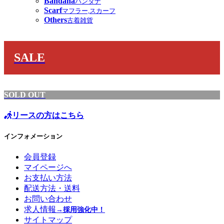
Bandana
バンダナ
Scarf
マフラー,スカーフ
Others
古着雑貨
SALE
SOLD OUT
リースの方はこちら
インフォメーション
会員登録
マイページへ
お支払い方法
配送方法・送料
お問い合わせ
求人情報
→採用強化中！
サイトマップ