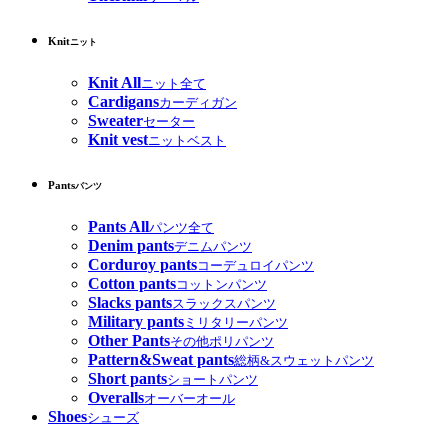
Knit
ニット
Knit All
ニット全て
Cardigans
カーディガン
Sweater
セーター
Knit vest
ニットベスト
Pants
パンツ
Pants All
パンツ全て
Denim pants
デニムパンツ
Corduroy pants
コーデュロイパンツ
Cotton pants
コットンパンツ
Slacks pants
スラックスパンツ
Military pants
ミリタリーパンツ
Other Pants
その他ポリパンツ
Pattern&Sweat pants
総柄&スウェットパンツ
Short pants
ショートパンツ
Overalls
オーバーオール
Shoes
シューズ