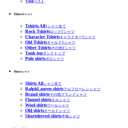
Vest
ベスト
Tshirts
Tシャツ
Tshirts All
Tシャツ全て
Rock Tshirts
ロックTシャツ
Character Tshirts
キャラクターTシャツ
Old Tshirts
オールドTシャツ
Other Tshirts
その他Tシャツ
Tank top
タンクトップ
Polo shirts
ポロシャツ
Shirts
シャツ
Shirts All
シャツ全て
RalphLauren shirts
ラルフローレンシャツ
Brand shirte
その他ブランドシャツ
Flannel shirts
ネルシャツ
Wool shirts
ウールシャツ
Old shirts
オールドシャツ
Shortsleeved shirts
半袖シャツ