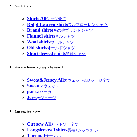
Shirts
シャツ
Shirts All
シャツ全て
RalphLauren shirts
ラルフローレンシャツ
Brand shirte
その他ブランドシャツ
Flannel shirts
ネルシャツ
Wool shirts
ウールシャツ
Old shirts
オールドシャツ
Shortsleeved shirts
半袖シャツ
Sweat&Jersey
スウェット&ジャージ
Sweat&Jersey All
スウェット&ジャージ全て
Sweat
スウェット
parka
パーカ
Jersey
ジャージ
Cut sew
カットソー
Cut sew All
カットソー全て
Longsleeves Tshirts
長袖Tシャツ(ロンT)
Thermal
サーマル