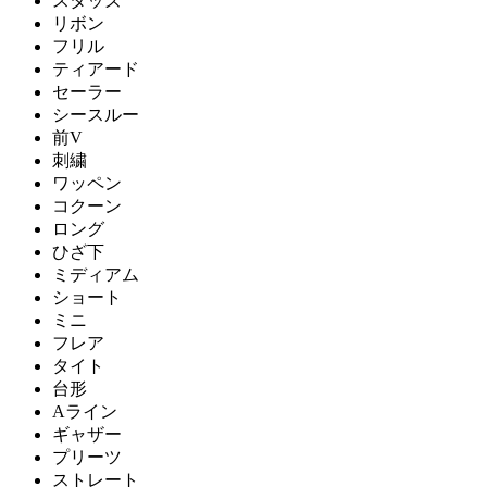
スタッズ
リボン
フリル
ティアード
セーラー
シースルー
前V
刺繍
ワッペン
コクーン
ロング
ひざ下
ミディアム
ショート
ミニ
フレア
タイト
台形
Aライン
ギャザー
プリーツ
ストレート