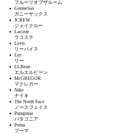
フルーツオブザルーム
GunneSax
ガニーサックス
JCREW
ジェイクルー
Lacoste
ラコステ
Levis
リーバイス
Lee
リー
LLBean
エルエルビーン
McGREGOR
マクレガー
Nike
ナイキ
The North Face
ノースフェイス
Patagonia
パタゴニア
Puma
プーマ