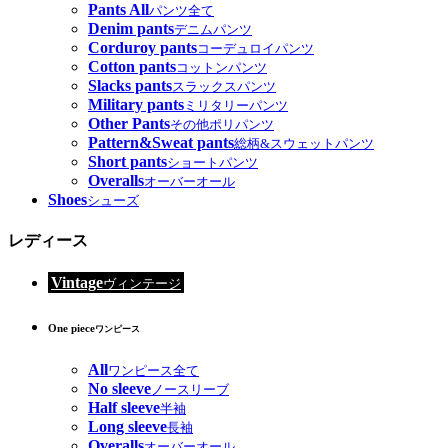
Pants All
パンツ全て
Denim pants
デニムパンツ
Corduroy pants
コーデュロイパンツ
Cotton pants
コットンパンツ
Slacks pants
スラックスパンツ
Military pants
ミリタリーパンツ
Other Pants
その他ポリパンツ
Pattern&Sweat pants
総柄&スウェットパンツ
Short pants
ショートパンツ
Overalls
オーバーオール
Shoes
シューズ
レディース
Vintage
ヴィンテージ
One piece
ワンピース
All
ワンピース全て
No sleeve
ノースリーブ
Half sleeve
半袖
Long sleeve
長袖
Overalls
オーバーオール