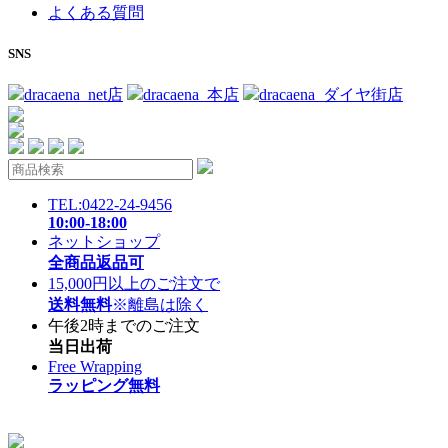
よくある質問
SNS
dracaena_net店
dracaena_本店
dracaena_ダイヤ街店
TEL:0422-24-9456
10:00-18:00
ネットショップ
全商品返品可
15,000円以上のご注文で
送料無料
※離島は除く
午後2時までのご注文
当日出荷
Free Wrapping
ラッピング無料