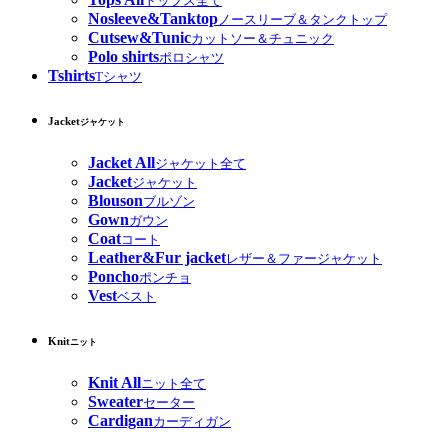
トップス全て
Nosleeve&Tanktop
ノースリーブ＆タンクトップ
Cutsew&Tunic
カットソー＆チュニック
Polo shirts
ポロシャツ
Tshirts
Tシャツ
Jacket
ジャケット
Jacket All
ジャケット全て
Jacket
ジャケット
Blouson
ブルゾン
Gown
ガウン
Coat
コート
Leather&Fur jacket
レザー＆ファージャケット
Poncho
ポンチョ
Vest
ベスト
Knit
ニット
Knit All
ニット全て
Sweater
セーター
Cardigan
カーディガン