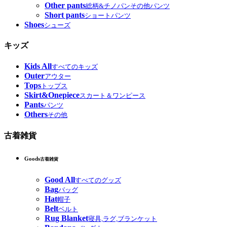
Other pants
総柄&チノパンその他パンツ
Short pants
ショートパンツ
Shoes
シューズ
キッズ
Kids All
すべてのキッズ
Outer
アウター
Tops
トップス
Skirt&Onepiece
スカート＆ワンピース
Pants
パンツ
Others
その他
古着雑貨
Goods
古着雑貨
Good All
すべてのグッズ
Bag
バッグ
Hat
帽子
Belt
ベルト
Rug Blanket
寝具,ラグ,ブランケット