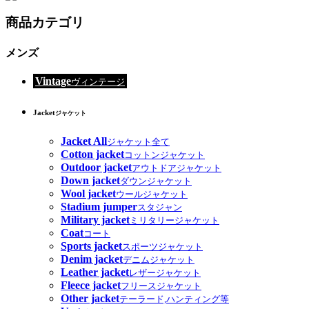
商品カテゴリ
メンズ
Vintage
ヴィンテージ
Jacket
ジャケット
Jacket All
ジャケット全て
Cotton jacket
コットンジャケット
Outdoor jacket
アウトドアジャケット
Down jacket
ダウンジャケット
Wool jacket
ウールジャケット
Stadium jumper
スタジャン
Military jacket
ミリタリージャケット
Coat
コート
Sports jacket
スポーツジャケット
Denim jacket
デニムジャケット
Leather jacket
レザージャケット
Fleece jacket
フリースジャケット
Other jacket
テーラード,ハンティング等