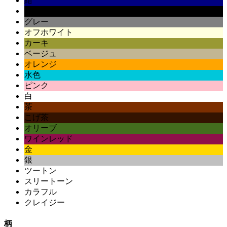
紺
黒
グレー
オフホワイト
カーキ
ベージュ
オレンジ
水色
ピンク
白
茶
こげ茶
オリーブ
ワインレッド
金
銀
ツートン
スリートーン
カラフル
クレイジー
柄