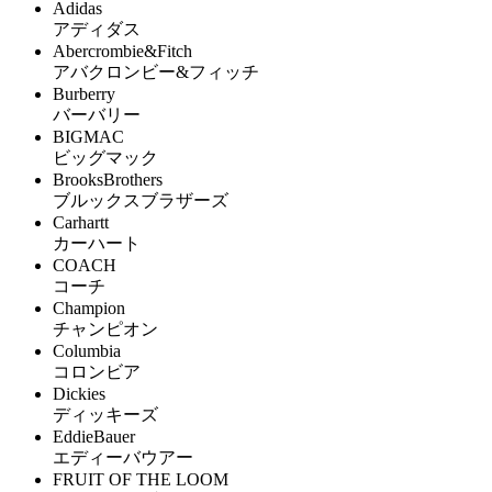
Adidas
アディダス
Abercrombie&Fitch
アバクロンビー&フィッチ
Burberry
バーバリー
BIGMAC
ビッグマック
BrooksBrothers
ブルックスブラザーズ
Carhartt
カーハート
COACH
コーチ
Champion
チャンピオン
Columbia
コロンビア
Dickies
ディッキーズ
EddieBauer
エディーバウアー
FRUIT OF THE LOOM