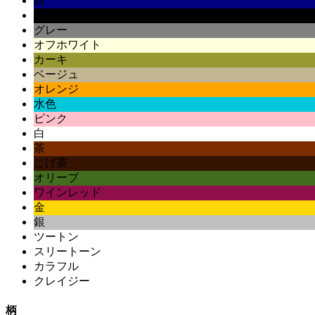
紺
黒
グレー
オフホワイト
カーキ
ベージュ
オレンジ
水色
ピンク
白
茶
こげ茶
オリーブ
ワインレッド
金
銀
ツートン
スリートーン
カラフル
クレイジー
柄