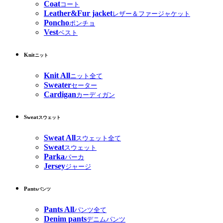
Coat
コート
Leather&Fur jacket
レザー＆ファージャケット
Poncho
ポンチョ
Vest
ベスト
Knit
ニット
Knit All
ニット全て
Sweater
セーター
Cardigan
カーディガン
Sweat
スウェット
Sweat All
スウェット全て
Sweat
スウェット
Parka
パーカ
Jersey
ジャージ
Pants
パンツ
Pants All
パンツ全て
Denim pants
デニムパンツ