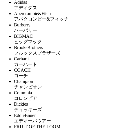
Adidas
アディダス
Abercrombie&Fitch
アバクロンビー&フィッチ
Burberry
バーバリー
BIGMAC
ビッグマック
BrooksBrothers
ブルックスブラザーズ
Carhartt
カーハート
COACH
コーチ
Champion
チャンピオン
Columbia
コロンビア
Dickies
ディッキーズ
EddieBauer
エディーバウアー
FRUIT OF THE LOOM