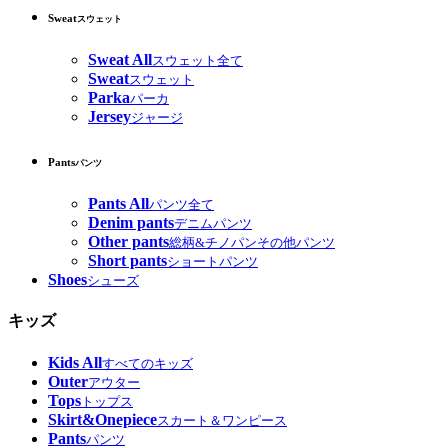
Sweat
スウェット
Sweat All
スウェット全て
Sweat
スウェット
Parka
パーカ
Jersey
ジャージ
Pants
パンツ
Pants All
パンツ全て
Denim pants
デニムパンツ
Other pants
総柄&チノパンその他パンツ
Short pants
ショートパンツ
Shoes
シューズ
キッズ
Kids All
すべてのキッズ
Outer
アウター
Tops
トップス
Skirt&Onepiece
スカート＆ワンピース
Pants
パンツ