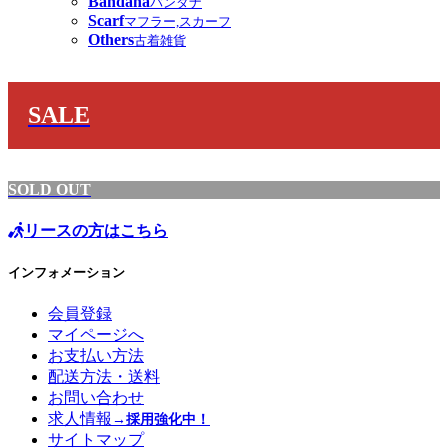
Bandana
バンダナ
Scarf
マフラー,スカーフ
Others
古着雑貨
SALE
SOLD OUT
リースの方はこちら
インフォメーション
会員登録
マイページへ
お支払い方法
配送方法・送料
お問い合わせ
求人情報
→採用強化中！
サイトマップ