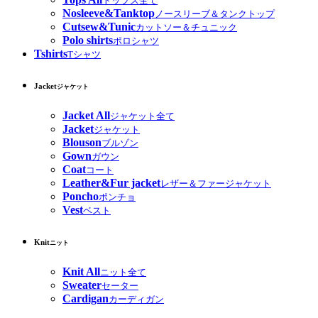
トップス全て
Nosleeve&Tanktop
ノースリーブ＆タンクトップ
Cutsew&Tunic
カットソー＆チュニック
Polo shirts
ポロシャツ
Tshirts
Tシャツ
Jacket
ジャケット
Jacket All
ジャケット全て
Jacket
ジャケット
Blouson
ブルゾン
Gown
ガウン
Coat
コート
Leather&Fur jacket
レザー＆ファージャケット
Poncho
ポンチョ
Vest
ベスト
Knit
ニット
Knit All
ニット全て
Sweater
セーター
Cardigan
カーディガン