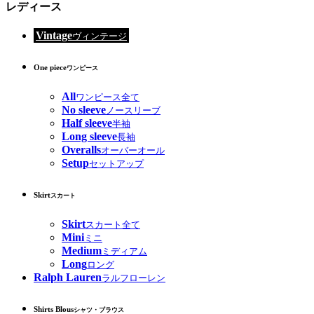
レディース
Vintage
ヴィンテージ
One piece
ワンピース
All
ワンピース全て
No sleeve
ノースリーブ
Half sleeve
半袖
Long sleeve
長袖
Overalls
オーバーオール
Setup
セットアップ
Skirt
スカート
Skirt
スカート全て
Mini
ミニ
Medium
ミディアム
Long
ロング
Ralph Lauren
ラルフローレン
Shirts Blous
シャツ・ブラウス