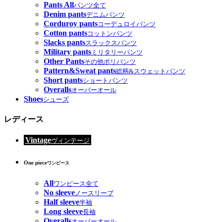
Pants All
パンツ全て
Denim pants
デニムパンツ
Corduroy pants
コーデュロイパンツ
Cotton pants
コットンパンツ
Slacks pants
スラックスパンツ
Military pants
ミリタリーパンツ
Other Pants
その他ポリパンツ
Pattern&Sweat pants
総柄&スウェットパンツ
Short pants
ショートパンツ
Overalls
オーバーオール
Shoes
シューズ
レディース
Vintage
ヴィンテージ
One piece
ワンピース
All
ワンピース全て
No sleeve
ノースリーブ
Half sleeve
半袖
Long sleeve
長袖
Overalls
オーバーオール