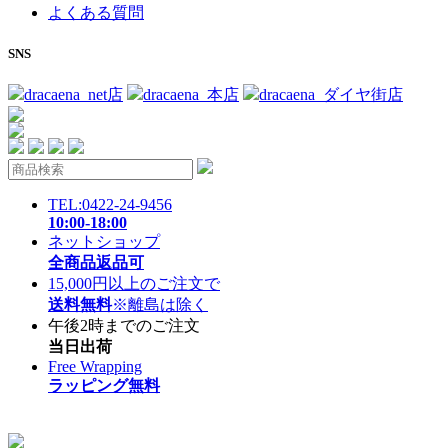
よくある質問
SNS
dracaena_net店
dracaena_本店
dracaena_ダイヤ街店
TEL:0422-24-9456
10:00-18:00
ネットショップ
全商品返品可
15,000円以上のご注文で
送料無料
※離島は除く
午後2時までのご注文
当日出荷
Free Wrapping
ラッピング無料