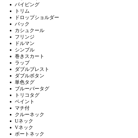
パイピング
トリム
ドロップショルダー
バック
カシュクール
フリンジ
ドルマン
シンプル
巻きスカート
ラップ
ダブルブレスト
ダブルボタン
単色タグ
ブルーバータグ
トリコタグ
ペイント
マチ付
クルーネック
Uネック
Vネック
ボートネック