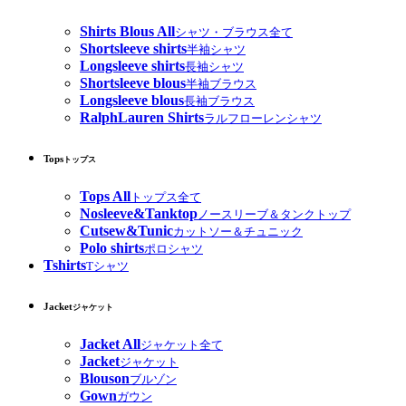
Shirts Blous All
シャツ・ブラウス全て
Shortsleeve shirts
半袖シャツ
Longsleeve shirts
長袖シャツ
Shortsleeve blous
半袖ブラウス
Longsleeve blous
長袖ブラウス
RalphLauren Shirts
ラルフローレンシャツ
Tops
トップス
Tops All
トップス全て
Nosleeve&Tanktop
ノースリーブ＆タンクトップ
Cutsew&Tunic
カットソー＆チュニック
Polo shirts
ポロシャツ
Tshirts
Tシャツ
Jacket
ジャケット
Jacket All
ジャケット全て
Jacket
ジャケット
Blouson
ブルゾン
Gown
ガウン