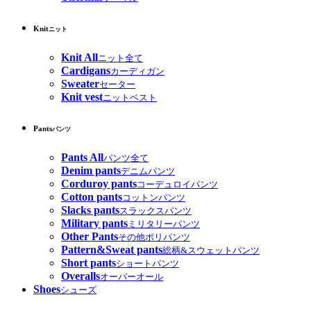
Knit
ニット
Knit All
ニット全て
Cardigans
カーディガン
Sweater
セーター
Knit vest
ニットベスト
Pants
パンツ
Pants All
パンツ全て
Denim pants
デニムパンツ
Corduroy pants
コーデュロイパンツ
Cotton pants
コットンパンツ
Slacks pants
スラックスパンツ
Military pants
ミリタリーパンツ
Other Pants
その他ポリパンツ
Pattern&Sweat pants
総柄&スウェットパンツ
Short pants
ショートパンツ
Overalls
オーバーオール
Shoes
シューズ