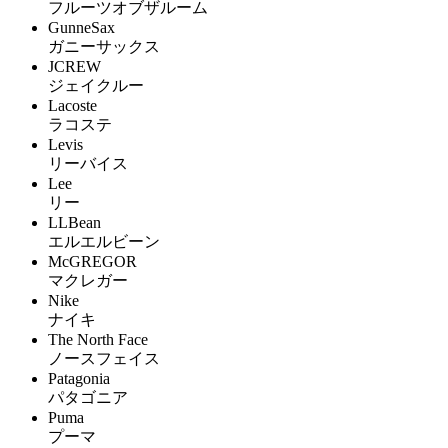
フルーツオブザルーム
GunneSax
ガニーサックス
JCREW
ジェイクルー
Lacoste
ラコステ
Levis
リーバイス
Lee
リー
LLBean
エルエルビーン
McGREGOR
マクレガー
Nike
ナイキ
The North Face
ノースフェイス
Patagonia
パタゴニア
Puma
プーマ