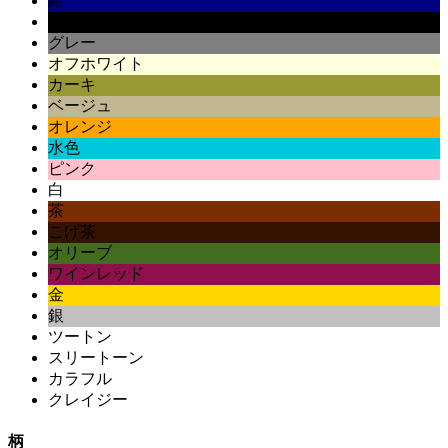
紺
黒
グレー
オフホワイト
カーキ
ベージュ
オレンジ
水色
ピンク
白
茶
こげ茶
オリーブ
ワインレッド
金
銀
ツートン
スリートーン
カラフル
クレイジー
柄