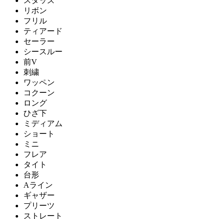
スタッズ
リボン
フリル
ティアード
セーラー
シースルー
前V
刺繍
ワッペン
コクーン
ロング
ひざ下
ミディアム
ショート
ミニ
フレア
タイト
台形
Aライン
ギャザー
プリーツ
ストレート