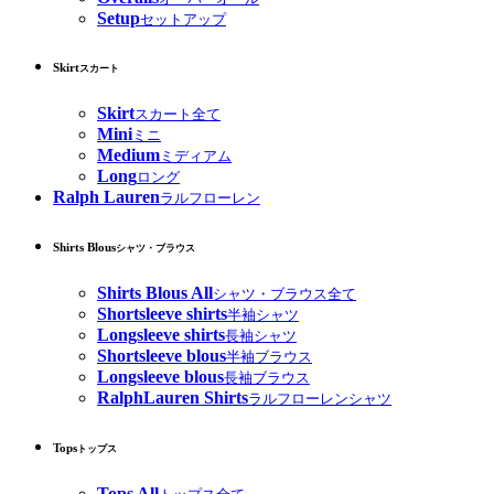
Setup
セットアップ
Skirt
スカート
Skirt
スカート全て
Mini
ミニ
Medium
ミディアム
Long
ロング
Ralph Lauren
ラルフローレン
Shirts Blous
シャツ・ブラウス
Shirts Blous All
シャツ・ブラウス全て
Shortsleeve shirts
半袖シャツ
Longsleeve shirts
長袖シャツ
Shortsleeve blous
半袖ブラウス
Longsleeve blous
長袖ブラウス
RalphLauren Shirts
ラルフローレンシャツ
Tops
トップス
Tops All