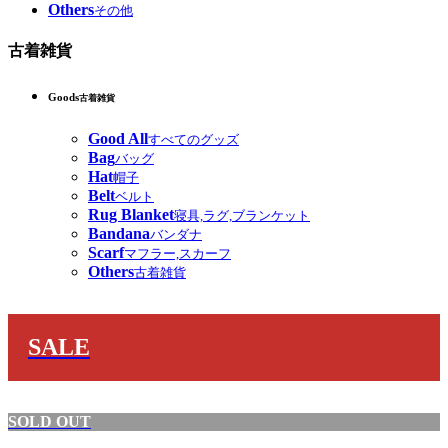
Others
その他
古着雑貨
Goods
古着雑貨
Good All
すべてのグッズ
Bag
バッグ
Hat
帽子
Belt
ベルト
Rug Blanket
寝具,ラグ,ブランケット
Bandana
バンダナ
Scarf
マフラー,スカーフ
Others
古着雑貨
SALE
SOLD OUT