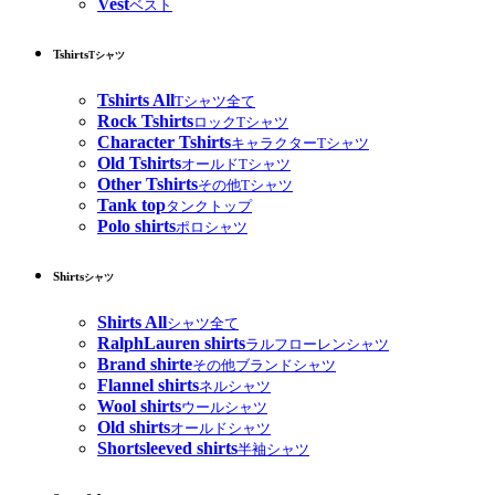
Vest
ベスト
Tshirts
Tシャツ
Tshirts All
Tシャツ全て
Rock Tshirts
ロックTシャツ
Character Tshirts
キャラクターTシャツ
Old Tshirts
オールドTシャツ
Other Tshirts
その他Tシャツ
Tank top
タンクトップ
Polo shirts
ポロシャツ
Shirts
シャツ
Shirts All
シャツ全て
RalphLauren shirts
ラルフローレンシャツ
Brand shirte
その他ブランドシャツ
Flannel shirts
ネルシャツ
Wool shirts
ウールシャツ
Old shirts
オールドシャツ
Shortsleeved shirts
半袖シャツ