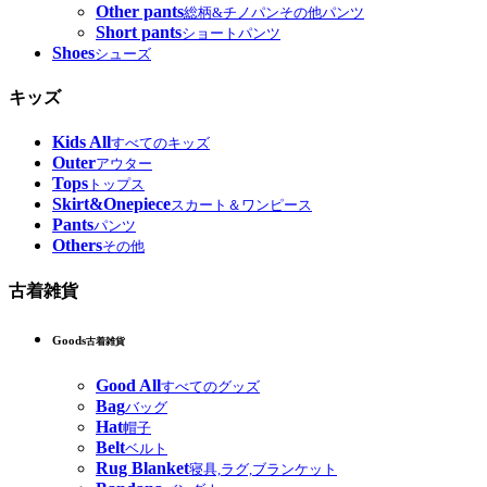
Other pants
総柄&チノパンその他パンツ
Short pants
ショートパンツ
Shoes
シューズ
キッズ
Kids All
すべてのキッズ
Outer
アウター
Tops
トップス
Skirt&Onepiece
スカート＆ワンピース
Pants
パンツ
Others
その他
古着雑貨
Goods
古着雑貨
Good All
すべてのグッズ
Bag
バッグ
Hat
帽子
Belt
ベルト
Rug Blanket
寝具,ラグ,ブランケット