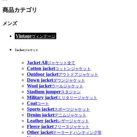
商品カテゴリ
メンズ
Vintage
ヴィンテージ
Jacket
ジャケット
Jacket All
ジャケット全て
Cotton jacket
コットンジャケット
Outdoor jacket
アウトドアジャケット
Down jacket
ダウンジャケット
Wool jacket
ウールジャケット
Stadium jumper
スタジャン
Military jacket
ミリタリージャケット
Coat
コート
Sports jacket
スポーツジャケット
Denim jacket
デニムジャケット
Leather jacket
レザージャケット
Fleece jacket
フリースジャケット
Other jacket
テーラード,ハンティング等