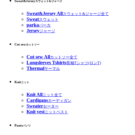
Sweat&Jersey
スウェット&ジャージ
Sweat&Jersey All
スウェット&ジャージ全て
Sweat
スウェット
parka
パーカ
Jersey
ジャージ
Cut sew
カットソー
Cut sew All
カットソー全て
Longsleeves Tshirts
長袖Tシャツ(ロンT)
Thermal
サーマル
Knit
ニット
Knit All
ニット全て
Cardigans
カーディガン
Sweater
セーター
Knit vest
ニットベスト
Pants
パンツ