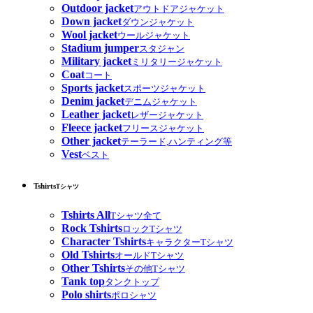
Outdoor jacket
アウトドアジャケット
Down jacket
ダウンジャケット
Wool jacket
ウールジャケット
Stadium jumper
スタジャン
Military jacket
ミリタリージャケット
Coat
コート
Sports jacket
スポーツジャケット
Denim jacket
デニムジャケット
Leather jacket
レザージャケット
Fleece jacket
フリースジャケット
Other jacket
テーラード,ハンティング等
Vest
ベスト
Tshirts
Tシャツ
Tshirts All
Tシャツ全て
Rock Tshirts
ロックTシャツ
Character Tshirts
キャラクターTシャツ
Old Tshirts
オールドTシャツ
Other Tshirts
その他Tシャツ
Tank top
タンクトップ
Polo shirts
ポロシャツ