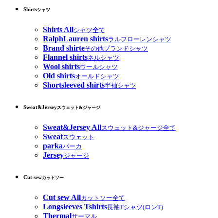
Shirts
シャツ
Shirts All
シャツ全て
RalphLauren shirts
ラルフローレンシャツ
Brand shirte
その他ブランドシャツ
Flannel shirts
ネルシャツ
Wool shirts
ウールシャツ
Old shirts
オールドシャツ
Shortsleeved shirts
半袖シャツ
Sweat&Jersey
スウェット&ジャージ
Sweat&Jersey All
スウェット&ジャージ全て
Sweat
スウェット
parka
パーカ
Jersey
ジャージ
Cut sew
カットソー
Cut sew All
カットソー全て
Longsleeves Tshirts
長袖Tシャツ(ロンT)
Thermal
サーマル