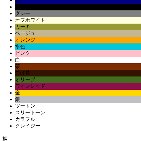
紺
黒
グレー
オフホワイト
カーキ
ベージュ
オレンジ
水色
ピンク
白
茶
こげ茶
オリーブ
ワインレッド
金
銀
ツートン
スリートーン
カラフル
クレイジー
柄