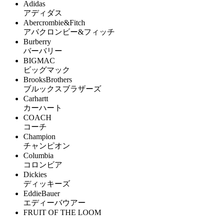
Adidas
アディダス
Abercrombie&Fitch
アバクロンビー&フィッチ
Burberry
バーバリー
BIGMAC
ビッグマック
BrooksBrothers
ブルックスブラザーズ
Carhartt
カーハート
COACH
コーチ
Champion
チャンピオン
Columbia
コロンビア
Dickies
ディッキーズ
EddieBauer
エディーバウアー
FRUIT OF THE LOOM