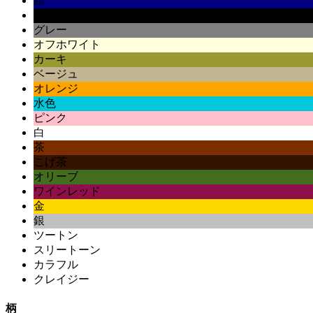
紺
黒
グレー
オフホワイト
カーキ
ベージュ
オレンジ
水色
ピンク
白
茶
こげ茶
オリーブ
ワインレッド
金
銀
ツートン
スリートーン
カラフル
クレイジー
柄