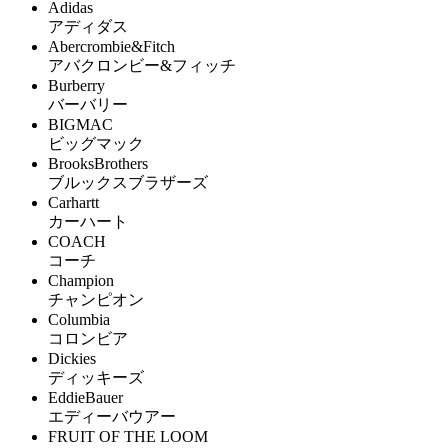
Adidas
アディダス
Abercrombie&Fitch
アバクロンビー&フィッチ
Burberry
バーバリー
BIGMAC
ビッグマック
BrooksBrothers
ブルックスブラザーズ
Carhartt
カーハート
COACH
コーチ
Champion
チャンピオン
Columbia
コロンビア
Dickies
ディッキーズ
EddieBauer
エディーバウアー
FRUIT OF THE LOOM