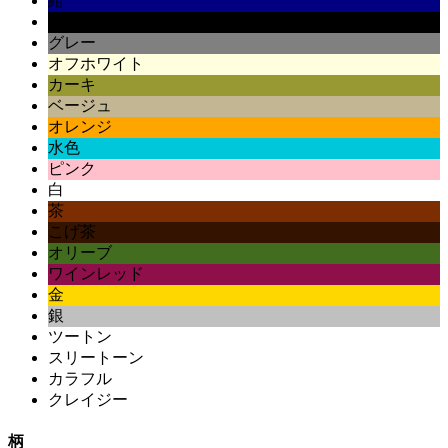
紺
黒
グレー
オフホワイト
カーキ
ベージュ
オレンジ
水色
ピンク
白
茶
こげ茶
オリーブ
ワインレッド
金
銀
ツートン
スリートーン
カラフル
クレイジー
柄