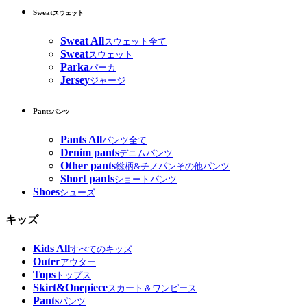
Sweat
スウェット
Sweat All
スウェット全て
Sweat
スウェット
Parka
パーカ
Jersey
ジャージ
Pants
パンツ
Pants All
パンツ全て
Denim pants
デニムパンツ
Other pants
総柄&チノパンその他パンツ
Short pants
ショートパンツ
Shoes
シューズ
キッズ
Kids All
すべてのキッズ
Outer
アウター
Tops
トップス
Skirt&Onepiece
スカート＆ワンピース
Pants
パンツ