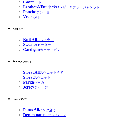
Coat
コート
Leather&Fur jacket
レザー＆ファージャケット
Poncho
ポンチョ
Vest
ベスト
Knit
ニット
Knit All
ニット全て
Sweater
セーター
Cardigan
カーディガン
Sweat
スウェット
Sweat All
スウェット全て
Sweat
スウェット
Parka
パーカ
Jersey
ジャージ
Pants
パンツ
Pants All
パンツ全て
Denim pants
デニムパンツ