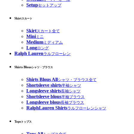
Setup
セットアップ
Skirt
スカート
Skirt
スカート全て
Mini
ミニ
Medium
ミディアム
Long
ロング
Ralph Lauren
ラルフローレン
Shirts Blous
シャツ・ブラウス
Shirts Blous All
シャツ・ブラウス全て
Shortsleeve shirts
半袖シャツ
Longsleeve shirts
長袖シャツ
Shortsleeve blous
半袖ブラウス
Longsleeve blous
長袖ブラウス
RalphLauren Shirts
ラルフローレンシャツ
Tops
トップス
Tops All