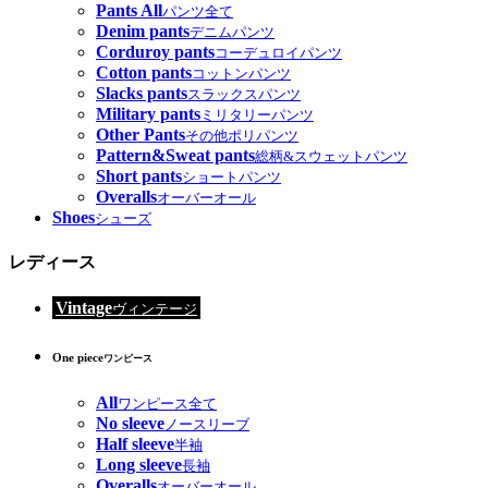
Pants All
パンツ全て
Denim pants
デニムパンツ
Corduroy pants
コーデュロイパンツ
Cotton pants
コットンパンツ
Slacks pants
スラックスパンツ
Military pants
ミリタリーパンツ
Other Pants
その他ポリパンツ
Pattern&Sweat pants
総柄&スウェットパンツ
Short pants
ショートパンツ
Overalls
オーバーオール
Shoes
シューズ
レディース
Vintage
ヴィンテージ
One piece
ワンピース
All
ワンピース全て
No sleeve
ノースリーブ
Half sleeve
半袖
Long sleeve
長袖
Overalls
オーバーオール