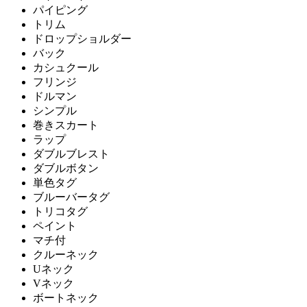
パイピング
トリム
ドロップショルダー
バック
カシュクール
フリンジ
ドルマン
シンプル
巻きスカート
ラップ
ダブルブレスト
ダブルボタン
単色タグ
ブルーバータグ
トリコタグ
ペイント
マチ付
クルーネック
Uネック
Vネック
ボートネック