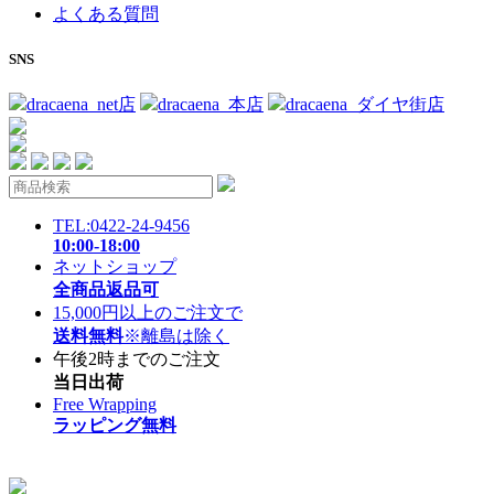
よくある質問
SNS
dracaena_net店
dracaena_本店
dracaena_ダイヤ街店
TEL:0422-24-9456
10:00-18:00
ネットショップ
全商品返品可
15,000円以上のご注文で
送料無料
※離島は除く
午後2時までのご注文
当日出荷
Free Wrapping
ラッピング無料