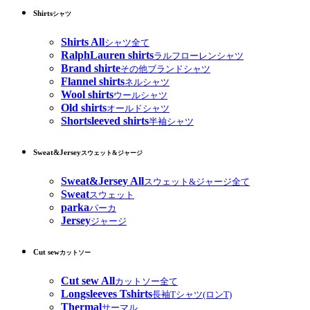
Shirts
シャツ
Shirts All
シャツ全て
RalphLauren shirts
ラルフローレンシャツ
Brand shirte
その他ブランドシャツ
Flannel shirts
ネルシャツ
Wool shirts
ウールシャツ
Old shirts
オールドシャツ
Shortsleeved shirts
半袖シャツ
Sweat&Jersey
スウェット&ジャージ
Sweat&Jersey All
スウェット&ジャージ全て
Sweat
スウェット
parka
パーカ
Jersey
ジャージ
Cut sew
カットソー
Cut sew All
カットソー全て
Longsleeves Tshirts
長袖Tシャツ(ロンT)
Thermal
サーマル