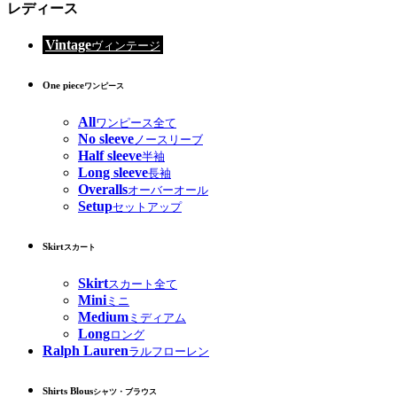
レディース
Vintage
ヴィンテージ
One piece
ワンピース
All
ワンピース全て
No sleeve
ノースリーブ
Half sleeve
半袖
Long sleeve
長袖
Overalls
オーバーオール
Setup
セットアップ
Skirt
スカート
Skirt
スカート全て
Mini
ミニ
Medium
ミディアム
Long
ロング
Ralph Lauren
ラルフローレン
Shirts Blous
シャツ・ブラウス