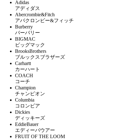
Adidas
アディダス
Abercrombie&Fitch
アバクロンビー&フィッチ
Burberry
バーバリー
BIGMAC
ビッグマック
BrooksBrothers
ブルックスブラザーズ
Carhartt
カーハート
COACH
コーチ
Champion
チャンピオン
Columbia
コロンビア
Dickies
ディッキーズ
EddieBauer
エディーバウアー
FRUIT OF THE LOOM