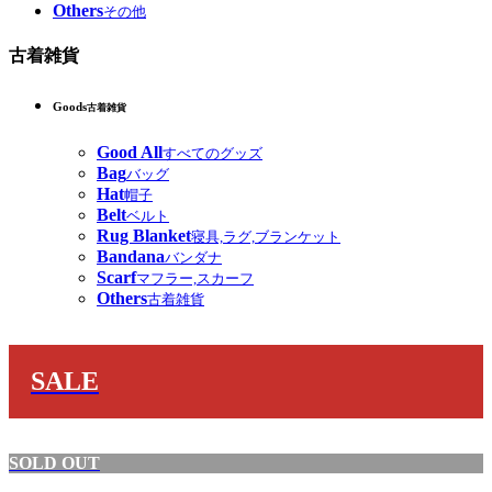
Others
その他
古着雑貨
Goods
古着雑貨
Good All
すべてのグッズ
Bag
バッグ
Hat
帽子
Belt
ベルト
Rug Blanket
寝具,ラグ,ブランケット
Bandana
バンダナ
Scarf
マフラー,スカーフ
Others
古着雑貨
SALE
SOLD OUT