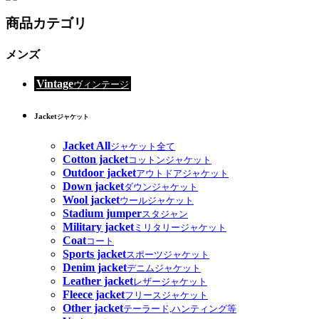
商品カテゴリ
メンズ
Vintage
ヴィンテージ
Jacket
ジャケット
Jacket All
ジャケット全て
Cotton jacket
コットンジャケット
Outdoor jacket
アウトドアジャケット
Down jacket
ダウンジャケット
Wool jacket
ウールジャケット
Stadium jumper
スタジャン
Military jacket
ミリタリージャケット
Coat
コート
Sports jacket
スポーツジャケット
Denim jacket
デニムジャケット
Leather jacket
レザージャケット
Fleece jacket
フリースジャケット
Other jacket
テーラード,ハンティング等