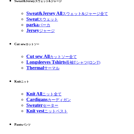
Sweat&Jersey
スウェット&ジャージ
Sweat&Jersey All
スウェット&ジャージ全て
Sweat
スウェット
parka
パーカ
Jersey
ジャージ
Cut sew
カットソー
Cut sew All
カットソー全て
Longsleeves Tshirts
長袖Tシャツ(ロンT)
Thermal
サーマル
Knit
ニット
Knit All
ニット全て
Cardigans
カーディガン
Sweater
セーター
Knit vest
ニットベスト
Pants
パンツ