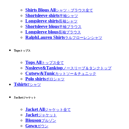
Shirts Blous All
シャツ・ブラウス全て
Shortsleeve shirts
半袖シャツ
Longsleeve shirts
長袖シャツ
Shortsleeve blous
半袖ブラウス
Longsleeve blous
長袖ブラウス
RalphLauren Shirts
ラルフローレンシャツ
Tops
トップス
Tops All
トップス全て
Nosleeve&Tanktop
ノースリーブ＆タンクトップ
Cutsew&Tunic
カットソー＆チュニック
Polo shirts
ポロシャツ
Tshirts
Tシャツ
Jacket
ジャケット
Jacket All
ジャケット全て
Jacket
ジャケット
Blouson
ブルゾン
Gown
ガウン