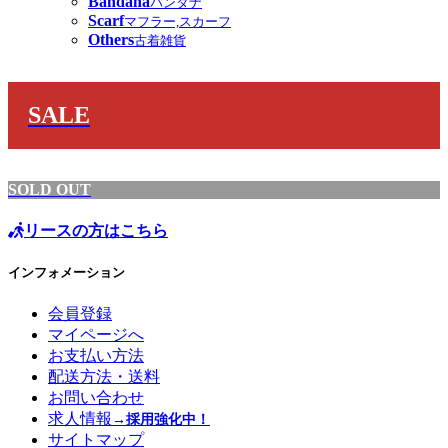
Bandana
バンダナ
Scarf
マフラー,スカーフ
Others
古着雑貨
SALE
SOLD OUT
リースの方はこちら
インフォメーション
会員登録
マイページへ
お支払い方法
配送方法・送料
お問い合わせ
求人情報
→採用強化中！
サイトマップ