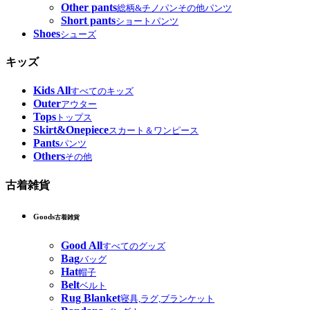
Other pants
総柄&チノパンその他パンツ
Short pants
ショートパンツ
Shoes
シューズ
キッズ
Kids All
すべてのキッズ
Outer
アウター
Tops
トップス
Skirt&Onepiece
スカート＆ワンピース
Pants
パンツ
Others
その他
古着雑貨
Goods
古着雑貨
Good All
すべてのグッズ
Bag
バッグ
Hat
帽子
Belt
ベルト
Rug Blanket
寝具,ラグ,ブランケット