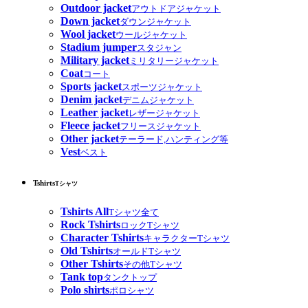
Outdoor jacket
アウトドアジャケット
Down jacket
ダウンジャケット
Wool jacket
ウールジャケット
Stadium jumper
スタジャン
Military jacket
ミリタリージャケット
Coat
コート
Sports jacket
スポーツジャケット
Denim jacket
デニムジャケット
Leather jacket
レザージャケット
Fleece jacket
フリースジャケット
Other jacket
テーラード,ハンティング等
Vest
ベスト
Tshirts
Tシャツ
Tshirts All
Tシャツ全て
Rock Tshirts
ロックTシャツ
Character Tshirts
キャラクターTシャツ
Old Tshirts
オールドTシャツ
Other Tshirts
その他Tシャツ
Tank top
タンクトップ
Polo shirts
ポロシャツ