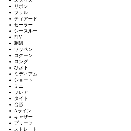
スタッズ
リボン
フリル
ティアード
セーラー
シースルー
前V
刺繍
ワッペン
コクーン
ロング
ひざ下
ミディアム
ショート
ミニ
フレア
タイト
台形
Aライン
ギャザー
プリーツ
ストレート