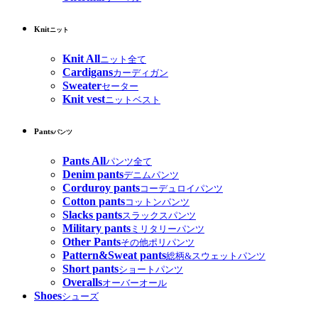
Knit
ニット
Knit All
ニット全て
Cardigans
カーディガン
Sweater
セーター
Knit vest
ニットベスト
Pants
パンツ
Pants All
パンツ全て
Denim pants
デニムパンツ
Corduroy pants
コーデュロイパンツ
Cotton pants
コットンパンツ
Slacks pants
スラックスパンツ
Military pants
ミリタリーパンツ
Other Pants
その他ポリパンツ
Pattern&Sweat pants
総柄&スウェットパンツ
Short pants
ショートパンツ
Overalls
オーバーオール
Shoes
シューズ