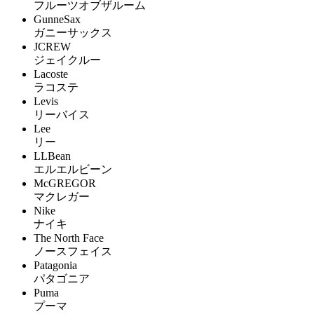
フルーツオブザルーム
GunneSax
ガニーサックス
JCREW
ジェイクルー
Lacoste
ラコステ
Levis
リーバイス
Lee
リー
LLBean
エルエルビーン
McGREGOR
マクレガー
Nike
ナイキ
The North Face
ノースフェイス
Patagonia
パタゴニア
Puma
プーマ