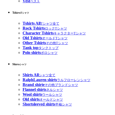
Vest
ベスト
Tshirts
Tシャツ
Tshirts All
Tシャツ全て
Rock Tshirts
ロックTシャツ
Character Tshirts
キャラクターTシャツ
Old Tshirts
オールドTシャツ
Other Tshirts
その他Tシャツ
Tank top
タンクトップ
Polo shirts
ポロシャツ
Shirts
シャツ
Shirts All
シャツ全て
RalphLauren shirts
ラルフローレンシャツ
Brand shirte
その他ブランドシャツ
Flannel shirts
ネルシャツ
Wool shirts
ウールシャツ
Old shirts
オールドシャツ
Shortsleeved shirts
半袖シャツ