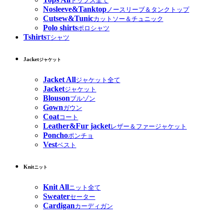
トップス全て
Nosleeve&Tanktop
ノースリーブ＆タンクトップ
Cutsew&Tunic
カットソー＆チュニック
Polo shirts
ポロシャツ
Tshirts
Tシャツ
Jacket
ジャケット
Jacket All
ジャケット全て
Jacket
ジャケット
Blouson
ブルゾン
Gown
ガウン
Coat
コート
Leather&Fur jacket
レザー＆ファージャケット
Poncho
ポンチョ
Vest
ベスト
Knit
ニット
Knit All
ニット全て
Sweater
セーター
Cardigan
カーディガン