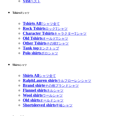
Vest
ベスト
Tshirts
Tシャツ
Tshirts All
Tシャツ全て
Rock Tshirts
ロックTシャツ
Character Tshirts
キャラクターTシャツ
Old Tshirts
オールドTシャツ
Other Tshirts
その他Tシャツ
Tank top
タンクトップ
Polo shirts
ポロシャツ
Shirts
シャツ
Shirts All
シャツ全て
RalphLauren shirts
ラルフローレンシャツ
Brand shirte
その他ブランドシャツ
Flannel shirts
ネルシャツ
Wool shirts
ウールシャツ
Old shirts
オールドシャツ
Shortsleeved shirts
半袖シャツ