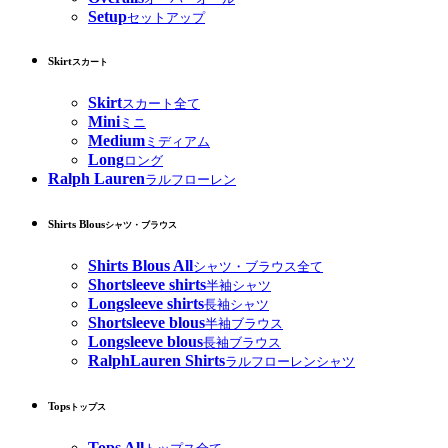
Setup
セットアップ
Skirt
スカート
Skirt
スカート全て
Mini
ミニ
Medium
ミディアム
Long
ロング
Ralph Lauren
ラルフローレン
Shirts Blous
シャツ・ブラウス
Shirts Blous All
シャツ・ブラウス全て
Shortsleeve shirts
半袖シャツ
Longsleeve shirts
長袖シャツ
Shortsleeve blous
半袖ブラウス
Longsleeve blous
長袖ブラウス
RalphLauren Shirts
ラルフローレンシャツ
Tops
トップス
Tops All