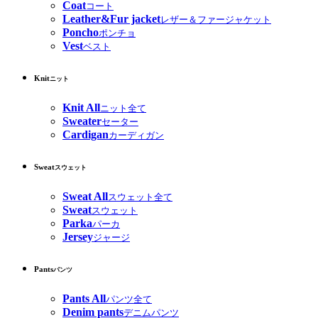
Coat
コート
Leather&Fur jacket
レザー＆ファージャケット
Poncho
ポンチョ
Vest
ベスト
Knit
ニット
Knit All
ニット全て
Sweater
セーター
Cardigan
カーディガン
Sweat
スウェット
Sweat All
スウェット全て
Sweat
スウェット
Parka
パーカ
Jersey
ジャージ
Pants
パンツ
Pants All
パンツ全て
Denim pants
デニムパンツ