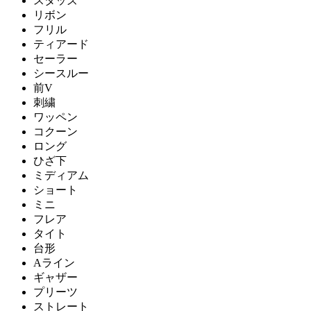
スタッズ
リボン
フリル
ティアード
セーラー
シースルー
前V
刺繍
ワッペン
コクーン
ロング
ひざ下
ミディアム
ショート
ミニ
フレア
タイト
台形
Aライン
ギャザー
プリーツ
ストレート