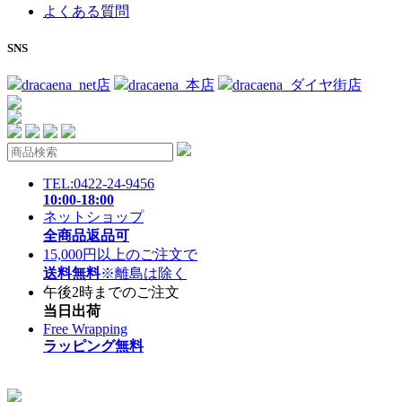
よくある質問
SNS
dracaena_net店
dracaena_本店
dracaena_ダイヤ街店
TEL:0422-24-9456
10:00-18:00
ネットショップ
全商品返品可
15,000円以上のご注文で
送料無料
※離島は除く
午後2時までのご注文
当日出荷
Free Wrapping
ラッピング無料