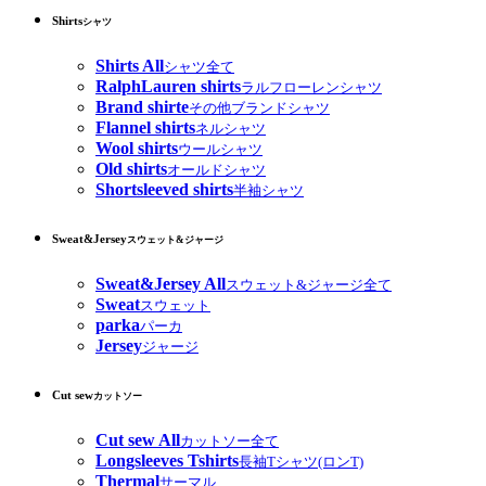
Shirts
シャツ
Shirts All
シャツ全て
RalphLauren shirts
ラルフローレンシャツ
Brand shirte
その他ブランドシャツ
Flannel shirts
ネルシャツ
Wool shirts
ウールシャツ
Old shirts
オールドシャツ
Shortsleeved shirts
半袖シャツ
Sweat&Jersey
スウェット&ジャージ
Sweat&Jersey All
スウェット&ジャージ全て
Sweat
スウェット
parka
パーカ
Jersey
ジャージ
Cut sew
カットソー
Cut sew All
カットソー全て
Longsleeves Tshirts
長袖Tシャツ(ロンT)
Thermal
サーマル