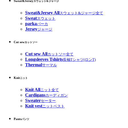
Sweat&Jersey
スウェット&ジャージ
Sweat&Jersey All
スウェット&ジャージ全て
Sweat
スウェット
parka
パーカ
Jersey
ジャージ
Cut sew
カットソー
Cut sew All
カットソー全て
Longsleeves Tshirts
長袖Tシャツ(ロンT)
Thermal
サーマル
Knit
ニット
Knit All
ニット全て
Cardigans
カーディガン
Sweater
セーター
Knit vest
ニットベスト
Pants
パンツ