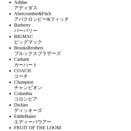
Adidas
アディダス
Abercrombie&Fitch
アバクロンビー&フィッチ
Burberry
バーバリー
BIGMAC
ビッグマック
BrooksBrothers
ブルックスブラザーズ
Carhartt
カーハート
COACH
コーチ
Champion
チャンピオン
Columbia
コロンビア
Dickies
ディッキーズ
EddieBauer
エディーバウアー
FRUIT OF THE LOOM