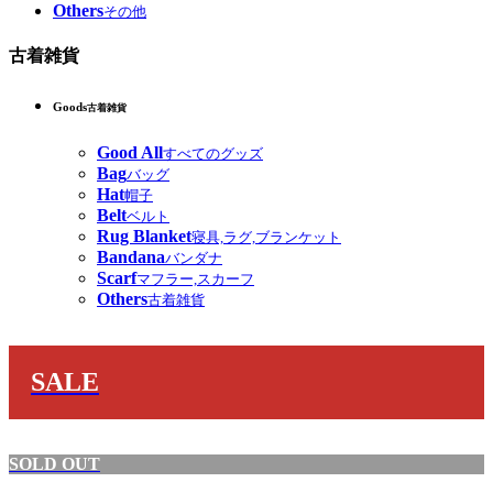
Others
その他
古着雑貨
Goods
古着雑貨
Good All
すべてのグッズ
Bag
バッグ
Hat
帽子
Belt
ベルト
Rug Blanket
寝具,ラグ,ブランケット
Bandana
バンダナ
Scarf
マフラー,スカーフ
Others
古着雑貨
SALE
SOLD OUT