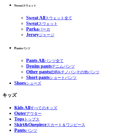
Sweat
スウェット
Sweat All
スウェット全て
Sweat
スウェット
Parka
パーカ
Jersey
ジャージ
Pants
パンツ
Pants All
パンツ全て
Denim pants
デニムパンツ
Other pants
総柄&チノパンその他パンツ
Short pants
ショートパンツ
Shoes
シューズ
キッズ
Kids All
すべてのキッズ
Outer
アウター
Tops
トップス
Skirt&Onepiece
スカート＆ワンピース
Pants
パンツ