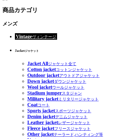
商品カテゴリ
メンズ
Vintage
ヴィンテージ
Jacket
ジャケット
Jacket All
ジャケット全て
Cotton jacket
コットンジャケット
Outdoor jacket
アウトドアジャケット
Down jacket
ダウンジャケット
Wool jacket
ウールジャケット
Stadium jumper
スタジャン
Military jacket
ミリタリージャケット
Coat
コート
Sports jacket
スポーツジャケット
Denim jacket
デニムジャケット
Leather jacket
レザージャケット
Fleece jacket
フリースジャケット
Other jacket
テーラード,ハンティング等