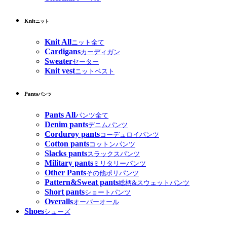
Knit
ニット
Knit All
ニット全て
Cardigans
カーディガン
Sweater
セーター
Knit vest
ニットベスト
Pants
パンツ
Pants All
パンツ全て
Denim pants
デニムパンツ
Corduroy pants
コーデュロイパンツ
Cotton pants
コットンパンツ
Slacks pants
スラックスパンツ
Military pants
ミリタリーパンツ
Other Pants
その他ポリパンツ
Pattern&Sweat pants
総柄&スウェットパンツ
Short pants
ショートパンツ
Overalls
オーバーオール
Shoes
シューズ