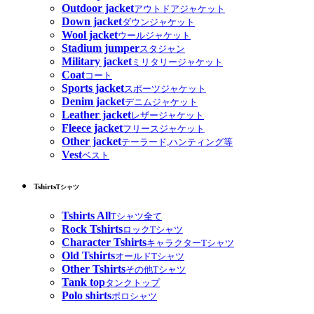
Outdoor jacket
アウトドアジャケット
Down jacket
ダウンジャケット
Wool jacket
ウールジャケット
Stadium jumper
スタジャン
Military jacket
ミリタリージャケット
Coat
コート
Sports jacket
スポーツジャケット
Denim jacket
デニムジャケット
Leather jacket
レザージャケット
Fleece jacket
フリースジャケット
Other jacket
テーラード,ハンティング等
Vest
ベスト
Tshirts
Tシャツ
Tshirts All
Tシャツ全て
Rock Tshirts
ロックTシャツ
Character Tshirts
キャラクターTシャツ
Old Tshirts
オールドTシャツ
Other Tshirts
その他Tシャツ
Tank top
タンクトップ
Polo shirts
ポロシャツ