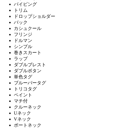
パイピング
トリム
ドロップショルダー
バック
カシュクール
フリンジ
ドルマン
シンプル
巻きスカート
ラップ
ダブルブレスト
ダブルボタン
単色タグ
ブルーバータグ
トリコタグ
ペイント
マチ付
クルーネック
Uネック
Vネック
ボートネック