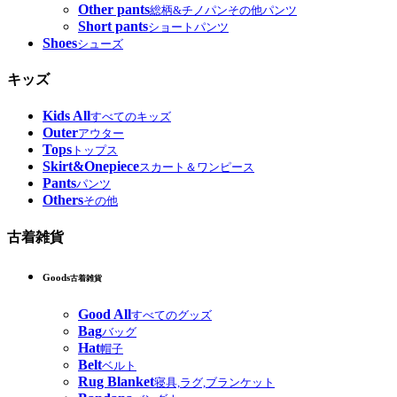
Other pants
総柄&チノパンその他パンツ
Short pants
ショートパンツ
Shoes
シューズ
キッズ
Kids All
すべてのキッズ
Outer
アウター
Tops
トップス
Skirt&Onepiece
スカート＆ワンピース
Pants
パンツ
Others
その他
古着雑貨
Goods
古着雑貨
Good All
すべてのグッズ
Bag
バッグ
Hat
帽子
Belt
ベルト
Rug Blanket
寝具,ラグ,ブランケット