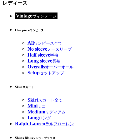
レディース
Vintage
ヴィンテージ
One piece
ワンピース
All
ワンピース全て
No sleeve
ノースリーブ
Half sleeve
半袖
Long sleeve
長袖
Overalls
オーバーオール
Setup
セットアップ
Skirt
スカート
Skirt
スカート全て
Mini
ミニ
Medium
ミディアム
Long
ロング
Ralph Lauren
ラルフローレン
Shirts Blous
シャツ・ブラウス