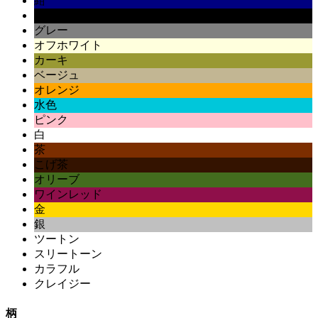
紺
黒
グレー
オフホワイト
カーキ
ベージュ
オレンジ
水色
ピンク
白
茶
こげ茶
オリーブ
ワインレッド
金
銀
ツートン
スリートーン
カラフル
クレイジー
柄