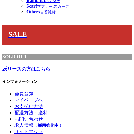
Bandana
バンダナ
Scarf
マフラー,スカーフ
Others
古着雑貨
SALE
SOLD OUT
リースの方はこちら
インフォメーション
会員登録
マイページへ
お支払い方法
配送方法・送料
お問い合わせ
求人情報
→採用強化中！
サイトマップ