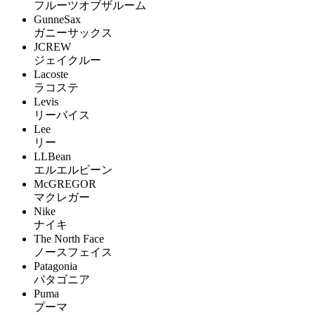
フルーツオブザルーム
GunneSax
ガニーサックス
JCREW
ジェイクルー
Lacoste
ラコステ
Levis
リーバイス
Lee
リー
LLBean
エルエルビーン
McGREGOR
マクレガー
Nike
ナイキ
The North Face
ノースフェイス
Patagonia
パタゴニア
Puma
プーマ