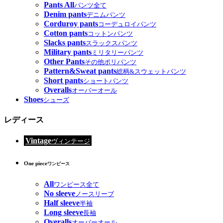
Pants All
パンツ全て
Denim pants
デニムパンツ
Corduroy pants
コーデュロイパンツ
Cotton pants
コットンパンツ
Slacks pants
スラックスパンツ
Military pants
ミリタリーパンツ
Other Pants
その他ポリパンツ
Pattern&Sweat pants
総柄&スウェットパンツ
Short pants
ショートパンツ
Overalls
オーバーオール
Shoes
シューズ
レディース
Vintage
ヴィンテージ
One piece
ワンピース
All
ワンピース全て
No sleeve
ノースリーブ
Half sleeve
半袖
Long sleeve
長袖
Overalls
オーバーオール