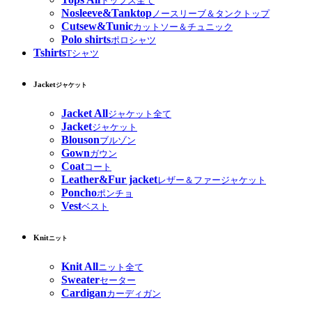
トップス全て
Nosleeve&Tanktop
ノースリーブ＆タンクトップ
Cutsew&Tunic
カットソー＆チュニック
Polo shirts
ポロシャツ
Tshirts
Tシャツ
Jacket
ジャケット
Jacket All
ジャケット全て
Jacket
ジャケット
Blouson
ブルゾン
Gown
ガウン
Coat
コート
Leather&Fur jacket
レザー＆ファージャケット
Poncho
ポンチョ
Vest
ベスト
Knit
ニット
Knit All
ニット全て
Sweater
セーター
Cardigan
カーディガン