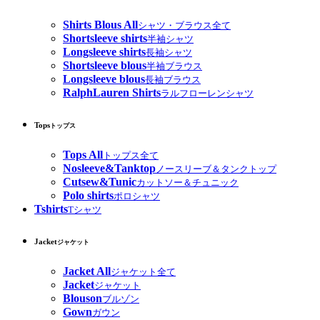
Shirts Blous All
シャツ・ブラウス全て
Shortsleeve shirts
半袖シャツ
Longsleeve shirts
長袖シャツ
Shortsleeve blous
半袖ブラウス
Longsleeve blous
長袖ブラウス
RalphLauren Shirts
ラルフローレンシャツ
Tops
トップス
Tops All
トップス全て
Nosleeve&Tanktop
ノースリーブ＆タンクトップ
Cutsew&Tunic
カットソー＆チュニック
Polo shirts
ポロシャツ
Tshirts
Tシャツ
Jacket
ジャケット
Jacket All
ジャケット全て
Jacket
ジャケット
Blouson
ブルゾン
Gown
ガウン