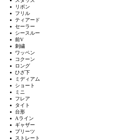
スタッズ
リボン
フリル
ティアード
セーラー
シースルー
前V
刺繍
ワッペン
コクーン
ロング
ひざ下
ミディアム
ショート
ミニ
フレア
タイト
台形
Aライン
ギャザー
プリーツ
ストレート