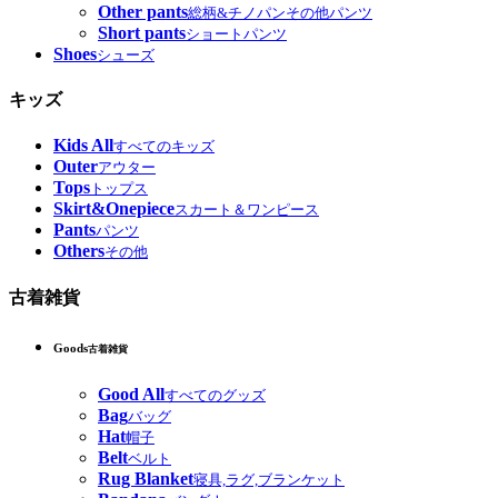
Other pants
総柄&チノパンその他パンツ
Short pants
ショートパンツ
Shoes
シューズ
キッズ
Kids All
すべてのキッズ
Outer
アウター
Tops
トップス
Skirt&Onepiece
スカート＆ワンピース
Pants
パンツ
Others
その他
古着雑貨
Goods
古着雑貨
Good All
すべてのグッズ
Bag
バッグ
Hat
帽子
Belt
ベルト
Rug Blanket
寝具,ラグ,ブランケット