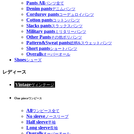
Pants All
パンツ全て
Denim pants
デニムパンツ
Corduroy pants
コーデュロイパンツ
Cotton pants
コットンパンツ
Slacks pants
スラックスパンツ
Military pants
ミリタリーパンツ
Other Pants
その他ポリパンツ
Pattern&Sweat pants
総柄&スウェットパンツ
Short pants
ショートパンツ
Overalls
オーバーオール
Shoes
シューズ
レディース
Vintage
ヴィンテージ
One piece
ワンピース
All
ワンピース全て
No sleeve
ノースリーブ
Half sleeve
半袖
Long sleeve
長袖
Overalls
オーバーオール