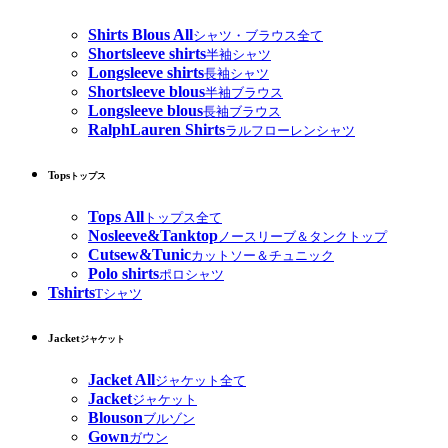
Shirts Blous All
シャツ・ブラウス全て
Shortsleeve shirts
半袖シャツ
Longsleeve shirts
長袖シャツ
Shortsleeve blous
半袖ブラウス
Longsleeve blous
長袖ブラウス
RalphLauren Shirts
ラルフローレンシャツ
Tops
トップス
Tops All
トップス全て
Nosleeve&Tanktop
ノースリーブ＆タンクトップ
Cutsew&Tunic
カットソー＆チュニック
Polo shirts
ポロシャツ
Tshirts
Tシャツ
Jacket
ジャケット
Jacket All
ジャケット全て
Jacket
ジャケット
Blouson
ブルゾン
Gown
ガウン