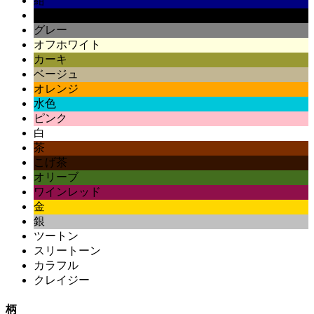
紺
黒
グレー
オフホワイト
カーキ
ベージュ
オレンジ
水色
ピンク
白
茶
こげ茶
オリーブ
ワインレッド
金
銀
ツートン
スリートーン
カラフル
クレイジー
柄