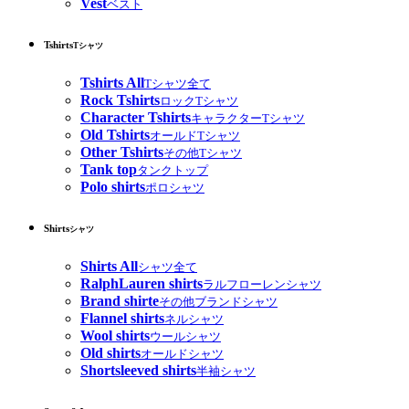
Vest
ベスト
Tshirts
Tシャツ
Tshirts All
Tシャツ全て
Rock Tshirts
ロックTシャツ
Character Tshirts
キャラクターTシャツ
Old Tshirts
オールドTシャツ
Other Tshirts
その他Tシャツ
Tank top
タンクトップ
Polo shirts
ポロシャツ
Shirts
シャツ
Shirts All
シャツ全て
RalphLauren shirts
ラルフローレンシャツ
Brand shirte
その他ブランドシャツ
Flannel shirts
ネルシャツ
Wool shirts
ウールシャツ
Old shirts
オールドシャツ
Shortsleeved shirts
半袖シャツ