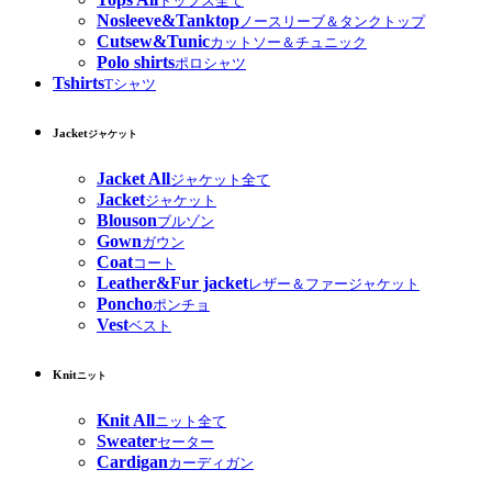
トップス全て
Nosleeve&Tanktop
ノースリーブ＆タンクトップ
Cutsew&Tunic
カットソー＆チュニック
Polo shirts
ポロシャツ
Tshirts
Tシャツ
Jacket
ジャケット
Jacket All
ジャケット全て
Jacket
ジャケット
Blouson
ブルゾン
Gown
ガウン
Coat
コート
Leather&Fur jacket
レザー＆ファージャケット
Poncho
ポンチョ
Vest
ベスト
Knit
ニット
Knit All
ニット全て
Sweater
セーター
Cardigan
カーディガン