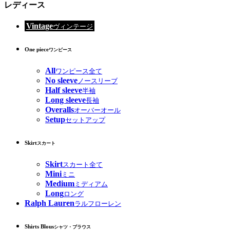
レディース
Vintage
ヴィンテージ
One piece
ワンピース
All
ワンピース全て
No sleeve
ノースリーブ
Half sleeve
半袖
Long sleeve
長袖
Overalls
オーバーオール
Setup
セットアップ
Skirt
スカート
Skirt
スカート全て
Mini
ミニ
Medium
ミディアム
Long
ロング
Ralph Lauren
ラルフローレン
Shirts Blous
シャツ・ブラウス