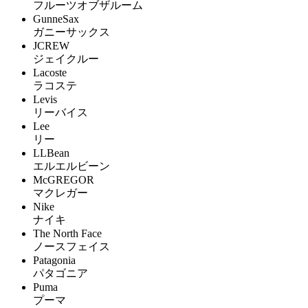
フルーツオブザルーム
GunneSax
ガニーサックス
JCREW
ジェイクルー
Lacoste
ラコステ
Levis
リーバイス
Lee
リー
LLBean
エルエルビーン
McGREGOR
マクレガー
Nike
ナイキ
The North Face
ノースフェイス
Patagonia
パタゴニア
Puma
プーマ