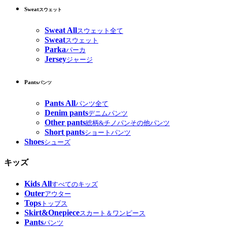
Sweat
スウェット
Sweat All
スウェット全て
Sweat
スウェット
Parka
パーカ
Jersey
ジャージ
Pants
パンツ
Pants All
パンツ全て
Denim pants
デニムパンツ
Other pants
総柄&チノパンその他パンツ
Short pants
ショートパンツ
Shoes
シューズ
キッズ
Kids All
すべてのキッズ
Outer
アウター
Tops
トップス
Skirt&Onepiece
スカート＆ワンピース
Pants
パンツ