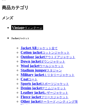
商品カテゴリ
メンズ
Vintage
ヴィンテージ
Jacket
ジャケット
Jacket All
ジャケット全て
Cotton jacket
コットンジャケット
Outdoor jacket
アウトドアジャケット
Down jacket
ダウンジャケット
Wool jacket
ウールジャケット
Stadium jumper
スタジャン
Military jacket
ミリタリージャケット
Coat
コート
Sports jacket
スポーツジャケット
Denim jacket
デニムジャケット
Leather jacket
レザージャケット
Fleece jacket
フリースジャケット
Other jacket
テーラード,ハンティング等