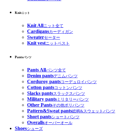
Knit
ニット
Knit All
ニット全て
Cardigans
カーディガン
Sweater
セーター
Knit vest
ニットベスト
Pants
パンツ
Pants All
パンツ全て
Denim pants
デニムパンツ
Corduroy pants
コーデュロイパンツ
Cotton pants
コットンパンツ
Slacks pants
スラックスパンツ
Military pants
ミリタリーパンツ
Other Pants
その他ポリパンツ
Pattern&Sweat pants
総柄&スウェットパンツ
Short pants
ショートパンツ
Overalls
オーバーオール
Shoes
シューズ