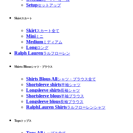
Setup
セットアップ
Skirt
スカート
Skirt
スカート全て
Mini
ミニ
Medium
ミディアム
Long
ロング
Ralph Lauren
ラルフローレン
Shirts Blous
シャツ・ブラウス
Shirts Blous All
シャツ・ブラウス全て
Shortsleeve shirts
半袖シャツ
Longsleeve shirts
長袖シャツ
Shortsleeve blous
半袖ブラウス
Longsleeve blous
長袖ブラウス
RalphLauren Shirts
ラルフローレンシャツ
Tops
トップス
Tops All