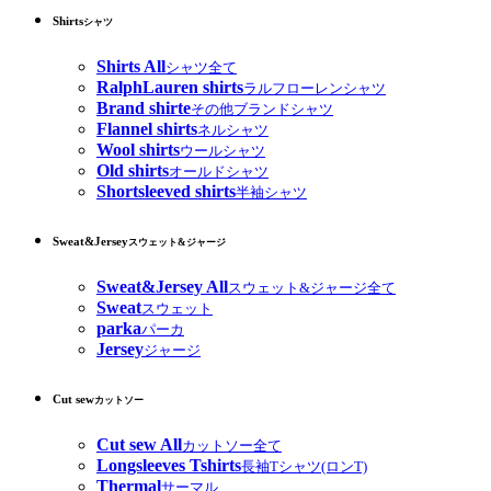
Shirts
シャツ
Shirts All
シャツ全て
RalphLauren shirts
ラルフローレンシャツ
Brand shirte
その他ブランドシャツ
Flannel shirts
ネルシャツ
Wool shirts
ウールシャツ
Old shirts
オールドシャツ
Shortsleeved shirts
半袖シャツ
Sweat&Jersey
スウェット&ジャージ
Sweat&Jersey All
スウェット&ジャージ全て
Sweat
スウェット
parka
パーカ
Jersey
ジャージ
Cut sew
カットソー
Cut sew All
カットソー全て
Longsleeves Tshirts
長袖Tシャツ(ロンT)
Thermal
サーマル