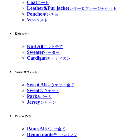
Coat
コート
Leather&Fur jacket
レザー＆ファージャケット
Poncho
ポンチョ
Vest
ベスト
Knit
ニット
Knit All
ニット全て
Sweater
セーター
Cardigan
カーディガン
Sweat
スウェット
Sweat All
スウェット全て
Sweat
スウェット
Parka
パーカ
Jersey
ジャージ
Pants
パンツ
Pants All
パンツ全て
Denim pants
デニムパンツ