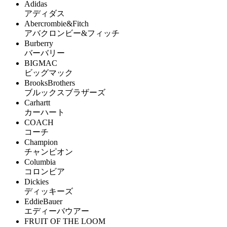
Adidas
アディダス
Abercrombie&Fitch
アバクロンビー&フィッチ
Burberry
バーバリー
BIGMAC
ビッグマック
BrooksBrothers
ブルックスブラザーズ
Carhartt
カーハート
COACH
コーチ
Champion
チャンピオン
Columbia
コロンビア
Dickies
ディッキーズ
EddieBauer
エディーバウアー
FRUIT OF THE LOOM