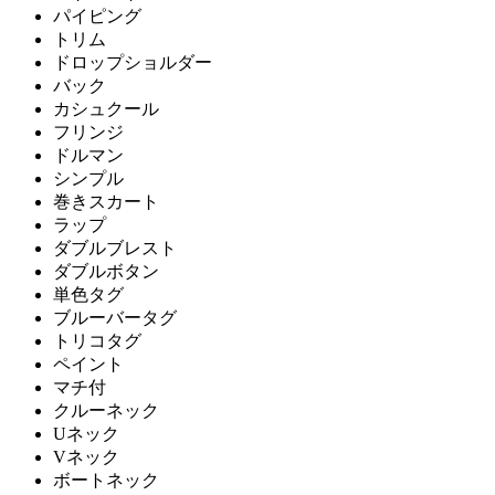
パイピング
トリム
ドロップショルダー
バック
カシュクール
フリンジ
ドルマン
シンプル
巻きスカート
ラップ
ダブルブレスト
ダブルボタン
単色タグ
ブルーバータグ
トリコタグ
ペイント
マチ付
クルーネック
Uネック
Vネック
ボートネック