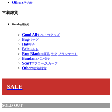
Others
その他
古着雑貨
Goods
古着雑貨
Good All
すべてのグッズ
Bag
バッグ
Hat
帽子
Belt
ベルト
Rug Blanket
寝具,ラグ,ブランケット
Bandana
バンダナ
Scarf
マフラー,スカーフ
Others
古着雑貨
SALE
SOLD OUT