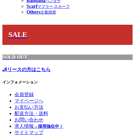
Bandana
バンダナ
Scarf
マフラー,スカーフ
Others
古着雑貨
SALE
SOLD OUT
リースの方はこちら
インフォメーション
会員登録
マイページへ
お支払い方法
配送方法・送料
お問い合わせ
求人情報
→採用強化中！
サイトマップ