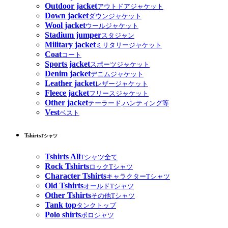
Outdoor jacket
アウトドアジャケット
Down jacket
ダウンジャケット
Wool jacket
ウールジャケット
Stadium jumper
スタジャン
Military jacket
ミリタリージャケット
Coat
コート
Sports jacket
スポーツジャケット
Denim jacket
デニムジャケット
Leather jacket
レザージャケット
Fleece jacket
フリースジャケット
Other jacket
テーラード,ハンティング等
Vest
ベスト
Tshirts
Tシャツ
Tshirts All
Tシャツ全て
Rock Tshirts
ロックTシャツ
Character Tshirts
キャラクターTシャツ
Old Tshirts
オールドTシャツ
Other Tshirts
その他Tシャツ
Tank top
タンクトップ
Polo shirts
ポロシャツ