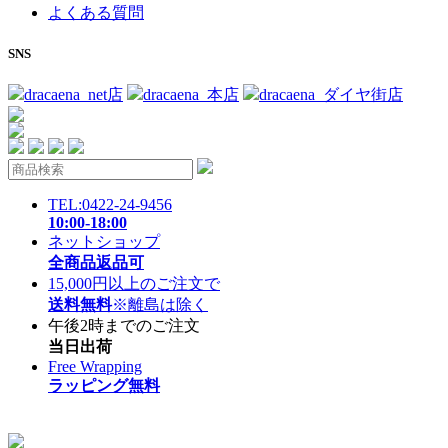
よくある質問
SNS
dracaena_net店
dracaena_本店
dracaena_ダイヤ街店
TEL:0422-24-9456
10:00-18:00
ネットショップ
全商品返品可
15,000円以上のご注文で
送料無料
※離島は除く
午後2時までのご注文
当日出荷
Free Wrapping
ラッピング無料