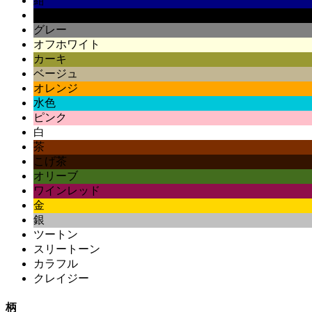
紺
黒
グレー
オフホワイト
カーキ
ベージュ
オレンジ
水色
ピンク
白
茶
こげ茶
オリーブ
ワインレッド
金
銀
ツートン
スリートーン
カラフル
クレイジー
柄