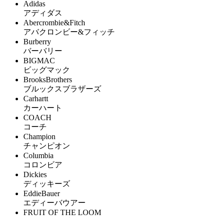
Adidas
アディダス
Abercrombie&Fitch
アバクロンビー&フィッチ
Burberry
バーバリー
BIGMAC
ビッグマック
BrooksBrothers
ブルックスブラザーズ
Carhartt
カーハート
COACH
コーチ
Champion
チャンピオン
Columbia
コロンビア
Dickies
ディッキーズ
EddieBauer
エディーバウアー
FRUIT OF THE LOOM