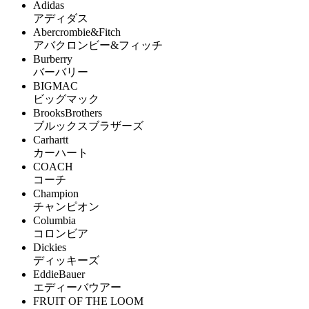
Adidas
アディダス
Abercrombie&Fitch
アバクロンビー&フィッチ
Burberry
バーバリー
BIGMAC
ビッグマック
BrooksBrothers
ブルックスブラザーズ
Carhartt
カーハート
COACH
コーチ
Champion
チャンピオン
Columbia
コロンビア
Dickies
ディッキーズ
EddieBauer
エディーバウアー
FRUIT OF THE LOOM