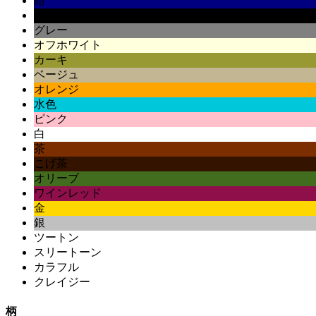
紺
黒
グレー
オフホワイト
カーキ
ベージュ
オレンジ
水色
ピンク
白
茶
こげ茶
オリーブ
ワインレッド
金
銀
ツートン
スリートーン
カラフル
クレイジー
柄