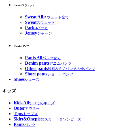
Sweat
スウェット
Sweat All
スウェット全て
Sweat
スウェット
Parka
パーカ
Jersey
ジャージ
Pants
パンツ
Pants All
パンツ全て
Denim pants
デニムパンツ
Other pants
総柄&チノパンその他パンツ
Short pants
ショートパンツ
Shoes
シューズ
キッズ
Kids All
すべてのキッズ
Outer
アウター
Tops
トップス
Skirt&Onepiece
スカート＆ワンピース
Pants
パンツ