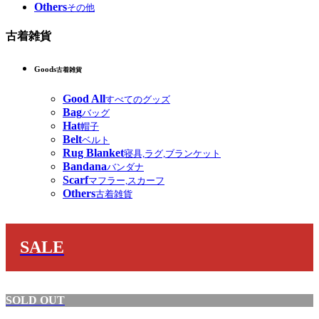
Others
その他
古着雑貨
Goods
古着雑貨
Good All
すべてのグッズ
Bag
バッグ
Hat
帽子
Belt
ベルト
Rug Blanket
寝具,ラグ,ブランケット
Bandana
バンダナ
Scarf
マフラー,スカーフ
Others
古着雑貨
SALE
SOLD OUT