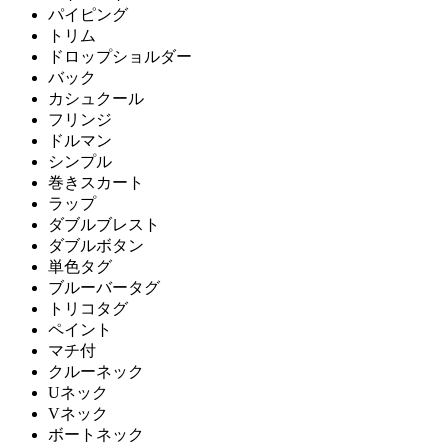
パイピング
トリム
ドロップショルダー
バック
カシュクール
フリンジ
ドルマン
シンプル
巻きスカート
ラップ
ダブルブレスト
ダブルボタン
単色タグ
ブルーバータグ
トリコタグ
ペイント
マチ付
クルーネック
Uネック
Vネック
ボートネック