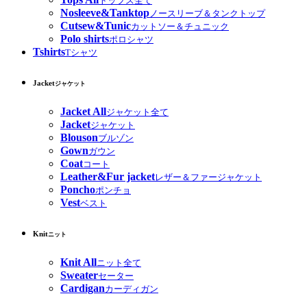
トップス全て
Nosleeve&Tanktop
ノースリーブ＆タンクトップ
Cutsew&Tunic
カットソー＆チュニック
Polo shirts
ポロシャツ
Tshirts
Tシャツ
Jacket
ジャケット
Jacket All
ジャケット全て
Jacket
ジャケット
Blouson
ブルゾン
Gown
ガウン
Coat
コート
Leather&Fur jacket
レザー＆ファージャケット
Poncho
ポンチョ
Vest
ベスト
Knit
ニット
Knit All
ニット全て
Sweater
セーター
Cardigan
カーディガン