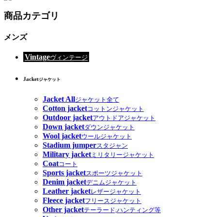
商品カテゴリ
メンズ
Vintage
ヴィンテージ
Jacket
ジャケット
Jacket All
ジャケット全て
Cotton jacket
コットンジャケット
Outdoor jacket
アウトドアジャケット
Down jacket
ダウンジャケット
Wool jacket
ウールジャケット
Stadium jumper
スタジャン
Military jacket
ミリタリージャケット
Coat
コート
Sports jacket
スポーツジャケット
Denim jacket
デニムジャケット
Leather jacket
レザージャケット
Fleece jacket
フリースジャケット
Other jacket
テーラード,ハンティング等