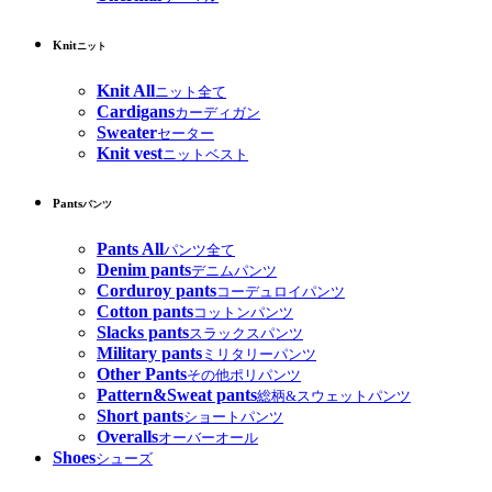
Knit
ニット
Knit All
ニット全て
Cardigans
カーディガン
Sweater
セーター
Knit vest
ニットベスト
Pants
パンツ
Pants All
パンツ全て
Denim pants
デニムパンツ
Corduroy pants
コーデュロイパンツ
Cotton pants
コットンパンツ
Slacks pants
スラックスパンツ
Military pants
ミリタリーパンツ
Other Pants
その他ポリパンツ
Pattern&Sweat pants
総柄&スウェットパンツ
Short pants
ショートパンツ
Overalls
オーバーオール
Shoes
シューズ