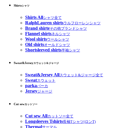
Shirts
シャツ
Shirts All
シャツ全て
RalphLauren shirts
ラルフローレンシャツ
Brand shirte
その他ブランドシャツ
Flannel shirts
ネルシャツ
Wool shirts
ウールシャツ
Old shirts
オールドシャツ
Shortsleeved shirts
半袖シャツ
Sweat&Jersey
スウェット&ジャージ
Sweat&Jersey All
スウェット&ジャージ全て
Sweat
スウェット
parka
パーカ
Jersey
ジャージ
Cut sew
カットソー
Cut sew All
カットソー全て
Longsleeves Tshirts
長袖Tシャツ(ロンT)
Thermal
サーマル