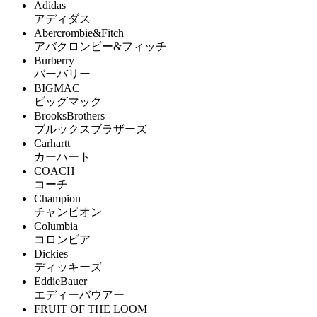
Adidas
アディダス
Abercrombie&Fitch
アバクロンビー&フィッチ
Burberry
バーバリー
BIGMAC
ビッグマック
BrooksBrothers
ブルックスブラザーズ
Carhartt
カーハート
COACH
コーチ
Champion
チャンピオン
Columbia
コロンビア
Dickies
ディッキーズ
EddieBauer
エディーバウアー
FRUIT OF THE LOOM