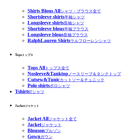
Shirts Blous All
シャツ・ブラウス全て
Shortsleeve shirts
半袖シャツ
Longsleeve shirts
長袖シャツ
Shortsleeve blous
半袖ブラウス
Longsleeve blous
長袖ブラウス
RalphLauren Shirts
ラルフローレンシャツ
Tops
トップス
Tops All
トップス全て
Nosleeve&Tanktop
ノースリーブ＆タンクトップ
Cutsew&Tunic
カットソー＆チュニック
Polo shirts
ポロシャツ
Tshirts
Tシャツ
Jacket
ジャケット
Jacket All
ジャケット全て
Jacket
ジャケット
Blouson
ブルゾン
Gown
ガウン