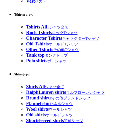
Vest
ベスト
Tshirts
Tシャツ
Tshirts All
Tシャツ全て
Rock Tshirts
ロックTシャツ
Character Tshirts
キャラクターTシャツ
Old Tshirts
オールドTシャツ
Other Tshirts
その他Tシャツ
Tank top
タンクトップ
Polo shirts
ポロシャツ
Shirts
シャツ
Shirts All
シャツ全て
RalphLauren shirts
ラルフローレンシャツ
Brand shirte
その他ブランドシャツ
Flannel shirts
ネルシャツ
Wool shirts
ウールシャツ
Old shirts
オールドシャツ
Shortsleeved shirts
半袖シャツ