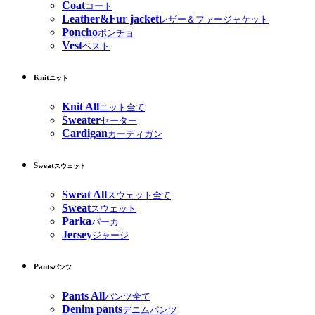
Coat
コート
Leather&Fur jacket
レザー＆ファージャケット
Poncho
ポンチョ
Vest
ベスト
Knit
ニット
Knit All
ニット全て
Sweater
セーター
Cardigan
カーディガン
Sweat
スウェット
Sweat All
スウェット全て
Sweat
スウェット
Parka
パーカ
Jersey
ジャージ
Pants
パンツ
Pants All
パンツ全て
Denim pants
デニムパンツ