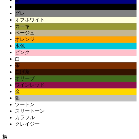
紺
黒
グレー
オフホワイト
カーキ
ベージュ
オレンジ
水色
ピンク
白
茶
こげ茶
オリーブ
ワインレッド
金
銀
ツートン
スリートーン
カラフル
クレイジー
柄