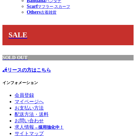
Bandana
バンダナ
Scarf
マフラー,スカーフ
Others
古着雑貨
SALE
SOLD OUT
リースの方はこちら
インフォメーション
会員登録
マイページへ
お支払い方法
配送方法・送料
お問い合わせ
求人情報
→採用強化中！
サイトマップ