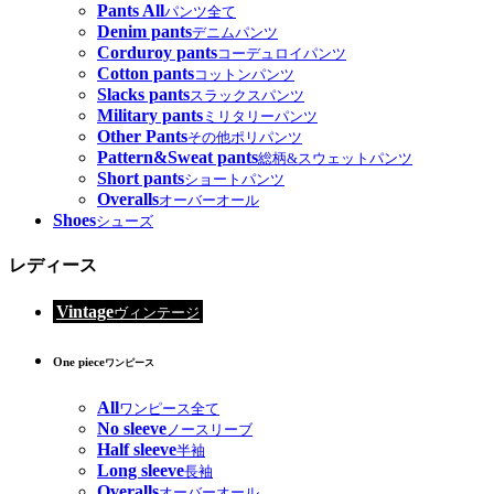
Pants All
パンツ全て
Denim pants
デニムパンツ
Corduroy pants
コーデュロイパンツ
Cotton pants
コットンパンツ
Slacks pants
スラックスパンツ
Military pants
ミリタリーパンツ
Other Pants
その他ポリパンツ
Pattern&Sweat pants
総柄&スウェットパンツ
Short pants
ショートパンツ
Overalls
オーバーオール
Shoes
シューズ
レディース
Vintage
ヴィンテージ
One piece
ワンピース
All
ワンピース全て
No sleeve
ノースリーブ
Half sleeve
半袖
Long sleeve
長袖
Overalls
オーバーオール