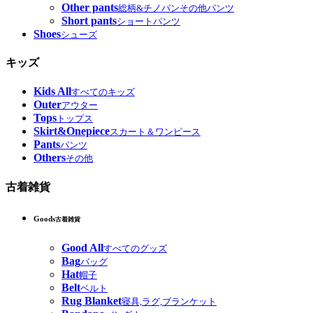
Other pants
総柄&チノパンその他パンツ
Short pants
ショートパンツ
Shoes
シューズ
キッズ
Kids All
すべてのキッズ
Outer
アウター
Tops
トップス
Skirt&Onepiece
スカート＆ワンピース
Pants
パンツ
Others
その他
古着雑貨
Goods
古着雑貨
Good All
すべてのグッズ
Bag
バッグ
Hat
帽子
Belt
ベルト
Rug Blanket
寝具,ラグ,ブランケット