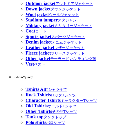
Outdoor jacket
アウトドアジャケット
Down jacket
ダウンジャケット
Wool jacket
ウールジャケット
Stadium jumper
スタジャン
Military jacket
ミリタリージャケット
Coat
コート
Sports jacket
スポーツジャケット
Denim jacket
デニムジャケット
Leather jacket
レザージャケット
Fleece jacket
フリースジャケット
Other jacket
テーラード,ハンティング等
Vest
ベスト
Tshirts
Tシャツ
Tshirts All
Tシャツ全て
Rock Tshirts
ロックTシャツ
Character Tshirts
キャラクターTシャツ
Old Tshirts
オールドTシャツ
Other Tshirts
その他Tシャツ
Tank top
タンクトップ
Polo shirts
ポロシャツ