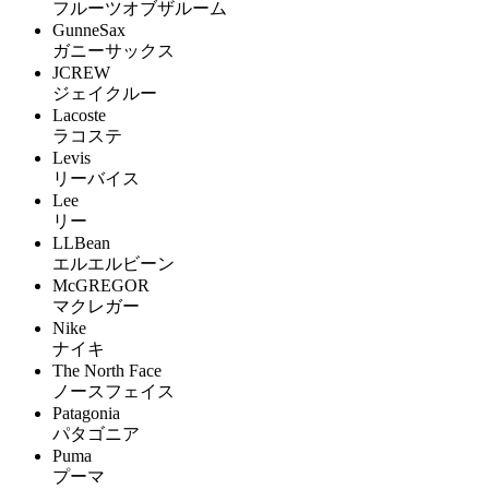
フルーツオブザルーム
GunneSax
ガニーサックス
JCREW
ジェイクルー
Lacoste
ラコステ
Levis
リーバイス
Lee
リー
LLBean
エルエルビーン
McGREGOR
マクレガー
Nike
ナイキ
The North Face
ノースフェイス
Patagonia
パタゴニア
Puma
プーマ