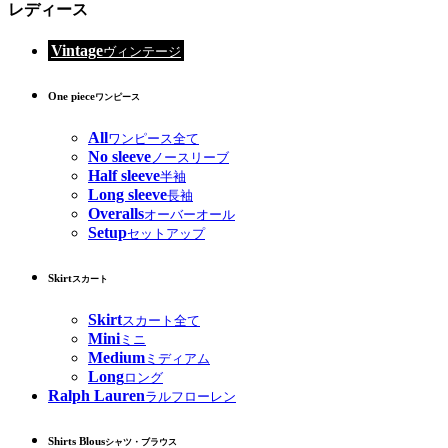
レディース
Vintage
ヴィンテージ
One piece
ワンピース
All
ワンピース全て
No sleeve
ノースリーブ
Half sleeve
半袖
Long sleeve
長袖
Overalls
オーバーオール
Setup
セットアップ
Skirt
スカート
Skirt
スカート全て
Mini
ミニ
Medium
ミディアム
Long
ロング
Ralph Lauren
ラルフローレン
Shirts Blous
シャツ・ブラウス