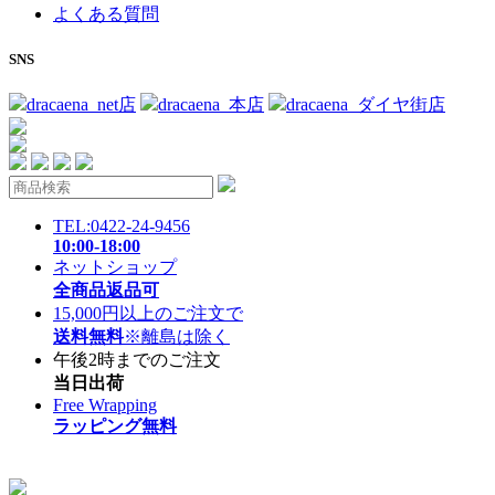
よくある質問
SNS
dracaena_net店
dracaena_本店
dracaena_ダイヤ街店
TEL:0422-24-9456
10:00-18:00
ネットショップ
全商品返品可
15,000円以上のご注文で
送料無料
※離島は除く
午後2時までのご注文
当日出荷
Free Wrapping
ラッピング無料