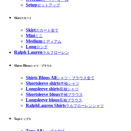
Setup
セットアップ
Skirt
スカート
Skirt
スカート全て
Mini
ミニ
Medium
ミディアム
Long
ロング
Ralph Lauren
ラルフローレン
Shirts Blous
シャツ・ブラウス
Shirts Blous All
シャツ・ブラウス全て
Shortsleeve shirts
半袖シャツ
Longsleeve shirts
長袖シャツ
Shortsleeve blous
半袖ブラウス
Longsleeve blous
長袖ブラウス
RalphLauren Shirts
ラルフローレンシャツ
Tops
トップス
Tops All