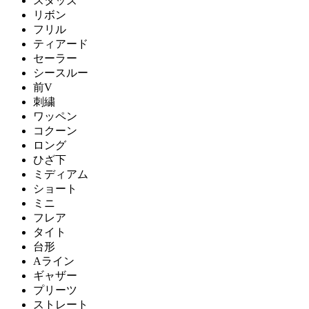
スタッズ
リボン
フリル
ティアード
セーラー
シースルー
前V
刺繍
ワッペン
コクーン
ロング
ひざ下
ミディアム
ショート
ミニ
フレア
タイト
台形
Aライン
ギャザー
プリーツ
ストレート