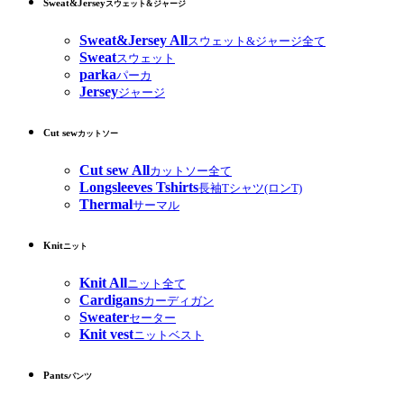
Sweat&Jersey
スウェット&ジャージ
Sweat&Jersey All
スウェット&ジャージ全て
Sweat
スウェット
parka
パーカ
Jersey
ジャージ
Cut sew
カットソー
Cut sew All
カットソー全て
Longsleeves Tshirts
長袖Tシャツ(ロンT)
Thermal
サーマル
Knit
ニット
Knit All
ニット全て
Cardigans
カーディガン
Sweater
セーター
Knit vest
ニットベスト
Pants
パンツ