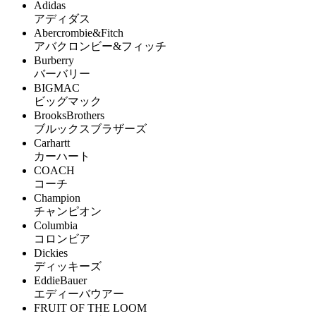
Adidas
アディダス
Abercrombie&Fitch
アバクロンビー&フィッチ
Burberry
バーバリー
BIGMAC
ビッグマック
BrooksBrothers
ブルックスブラザーズ
Carhartt
カーハート
COACH
コーチ
Champion
チャンピオン
Columbia
コロンビア
Dickies
ディッキーズ
EddieBauer
エディーバウアー
FRUIT OF THE LOOM