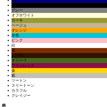
紺
黒
グレー
オフホワイト
カーキ
ベージュ
オレンジ
水色
ピンク
白
茶
こげ茶
オリーブ
ワインレッド
金
銀
ツートン
スリートーン
カラフル
クレイジー
柄