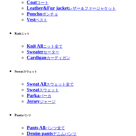
Coat
コート
Leather&Fur jacket
レザー＆ファージャケット
Poncho
ポンチョ
Vest
ベスト
Knit
ニット
Knit All
ニット全て
Sweater
セーター
Cardigan
カーディガン
Sweat
スウェット
Sweat All
スウェット全て
Sweat
スウェット
Parka
パーカ
Jersey
ジャージ
Pants
パンツ
Pants All
パンツ全て
Denim pants
デニムパンツ