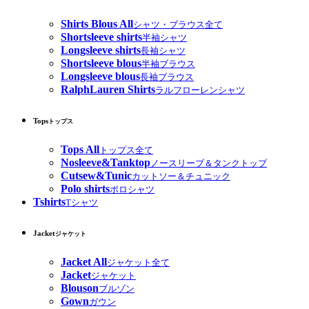
Shirts Blous All
シャツ・ブラウス全て
Shortsleeve shirts
半袖シャツ
Longsleeve shirts
長袖シャツ
Shortsleeve blous
半袖ブラウス
Longsleeve blous
長袖ブラウス
RalphLauren Shirts
ラルフローレンシャツ
Tops
トップス
Tops All
トップス全て
Nosleeve&Tanktop
ノースリーブ＆タンクトップ
Cutsew&Tunic
カットソー＆チュニック
Polo shirts
ポロシャツ
Tshirts
Tシャツ
Jacket
ジャケット
Jacket All
ジャケット全て
Jacket
ジャケット
Blouson
ブルゾン
Gown
ガウン