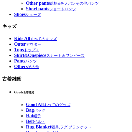
Other pants
総柄&チノパンその他パンツ
Short pants
ショートパンツ
Shoes
シューズ
キッズ
Kids All
すべてのキッズ
Outer
アウター
Tops
トップス
Skirt&Onepiece
スカート＆ワンピース
Pants
パンツ
Others
その他
古着雑貨
Goods
古着雑貨
Good All
すべてのグッズ
Bag
バッグ
Hat
帽子
Belt
ベルト
Rug Blanket
寝具,ラグ,ブランケット