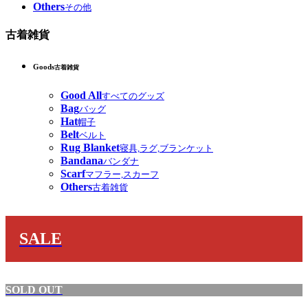
Others
その他
古着雑貨
Goods
古着雑貨
Good All
すべてのグッズ
Bag
バッグ
Hat
帽子
Belt
ベルト
Rug Blanket
寝具,ラグ,ブランケット
Bandana
バンダナ
Scarf
マフラー,スカーフ
Others
古着雑貨
SALE
SOLD OUT