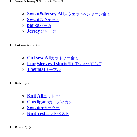
Sweat&Jersey
スウェット&ジャージ
Sweat&Jersey All
スウェット&ジャージ全て
Sweat
スウェット
parka
パーカ
Jersey
ジャージ
Cut sew
カットソー
Cut sew All
カットソー全て
Longsleeves Tshirts
長袖Tシャツ(ロンT)
Thermal
サーマル
Knit
ニット
Knit All
ニット全て
Cardigans
カーディガン
Sweater
セーター
Knit vest
ニットベスト
Pants
パンツ