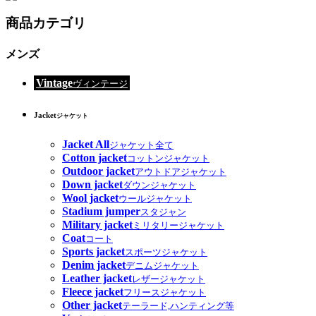
商品カテゴリ
メンズ
Vintage
ヴィンテージ
Jacket
ジャケット
Jacket All
ジャケット全て
Cotton jacket
コットンジャケット
Outdoor jacket
アウトドアジャケット
Down jacket
ダウンジャケット
Wool jacket
ウールジャケット
Stadium jumper
スタジャン
Military jacket
ミリタリージャケット
Coat
コート
Sports jacket
スポーツジャケット
Denim jacket
デニムジャケット
Leather jacket
レザージャケット
Fleece jacket
フリースジャケット
Other jacket
テーラード,ハンティング等