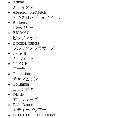
Adidas
アディダス
Abercrombie&Fitch
アバクロンビー&フィッチ
Burberry
バーバリー
BIGMAC
ビッグマック
BrooksBrothers
ブルックスブラザーズ
Carhartt
カーハート
COACH
コーチ
Champion
チャンピオン
Columbia
コロンビア
Dickies
ディッキーズ
EddieBauer
エディーバウアー
FRUIT OF THE LOOM