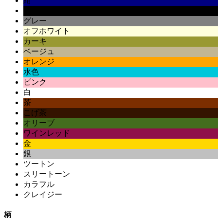
紺
黒
グレー
オフホワイト
カーキ
ベージュ
オレンジ
水色
ピンク
白
茶
こげ茶
オリーブ
ワインレッド
金
銀
ツートン
スリートーン
カラフル
クレイジー
柄