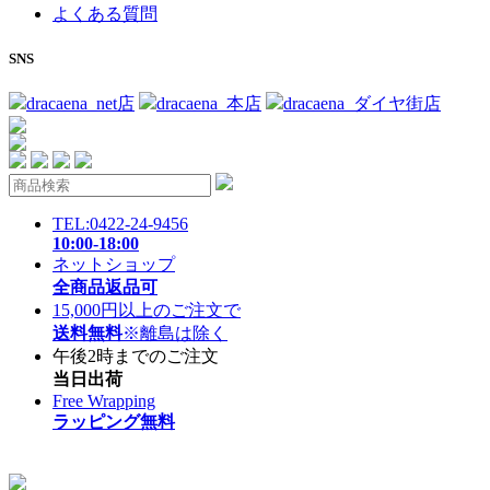
よくある質問
SNS
dracaena_net店
dracaena_本店
dracaena_ダイヤ街店
TEL:0422-24-9456
10:00-18:00
ネットショップ
全商品返品可
15,000円以上のご注文で
送料無料
※離島は除く
午後2時までのご注文
当日出荷
Free Wrapping
ラッピング無料