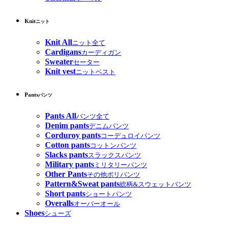
Knit
ニット
Knit All
ニット全て
Cardigans
カーディガン
Sweater
セーター
Knit vest
ニットベスト
Pants
パンツ
Pants All
パンツ全て
Denim pants
デニムパンツ
Corduroy pants
コーデュロイパンツ
Cotton pants
コットンパンツ
Slacks pants
スラックスパンツ
Military pants
ミリタリーパンツ
Other Pants
その他ポリパンツ
Pattern&Sweat pants
総柄&スウェットパンツ
Short pants
ショートパンツ
Overalls
オーバーオール
Shoes
シューズ