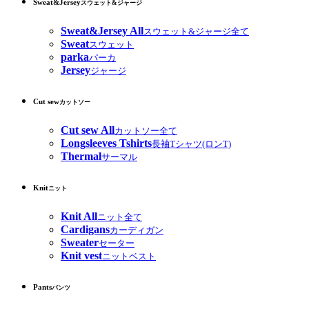
Sweat&Jersey
スウェット&ジャージ
Sweat&Jersey All
スウェット&ジャージ全て
Sweat
スウェット
parka
パーカ
Jersey
ジャージ
Cut sew
カットソー
Cut sew All
カットソー全て
Longsleeves Tshirts
長袖Tシャツ(ロンT)
Thermal
サーマル
Knit
ニット
Knit All
ニット全て
Cardigans
カーディガン
Sweater
セーター
Knit vest
ニットベスト
Pants
パンツ