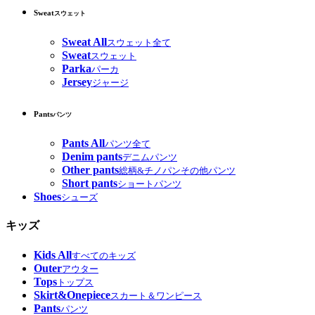
Sweat
スウェット
Sweat All
スウェット全て
Sweat
スウェット
Parka
パーカ
Jersey
ジャージ
Pants
パンツ
Pants All
パンツ全て
Denim pants
デニムパンツ
Other pants
総柄&チノパンその他パンツ
Short pants
ショートパンツ
Shoes
シューズ
キッズ
Kids All
すべてのキッズ
Outer
アウター
Tops
トップス
Skirt&Onepiece
スカート＆ワンピース
Pants
パンツ