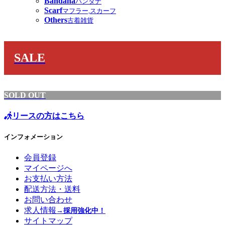
Bandana
バンダナ
Scarf
マフラー,スカーフ
Others
古着雑貨
SALE
SOLD OUT
リースの方はこちら
インフォメーション
会員登録
マイページへ
お支払い方法
配送方法・送料
お問い合わせ
求人情報
→採用強化中！
サイトマップ