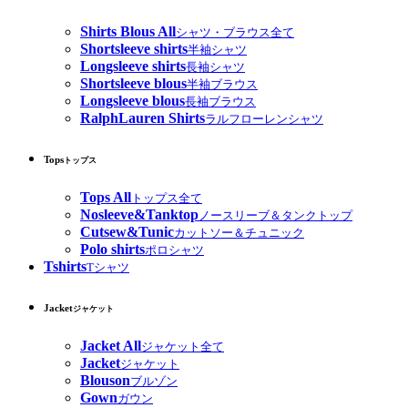
Shirts Blous All
シャツ・ブラウス全て
Shortsleeve shirts
半袖シャツ
Longsleeve shirts
長袖シャツ
Shortsleeve blous
半袖ブラウス
Longsleeve blous
長袖ブラウス
RalphLauren Shirts
ラルフローレンシャツ
Tops
トップス
Tops All
トップス全て
Nosleeve&Tanktop
ノースリーブ＆タンクトップ
Cutsew&Tunic
カットソー＆チュニック
Polo shirts
ポロシャツ
Tshirts
Tシャツ
Jacket
ジャケット
Jacket All
ジャケット全て
Jacket
ジャケット
Blouson
ブルゾン
Gown
ガウン