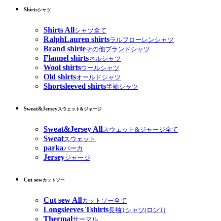
Shirts
シャツ
Shirts All
シャツ全て
RalphLauren shirts
ラルフローレンシャツ
Brand shirte
その他ブランドシャツ
Flannel shirts
ネルシャツ
Wool shirts
ウールシャツ
Old shirts
オールドシャツ
Shortsleeved shirts
半袖シャツ
Sweat&Jersey
スウェット&ジャージ
Sweat&Jersey All
スウェット&ジャージ全て
Sweat
スウェット
parka
パーカ
Jersey
ジャージ
Cut sew
カットソー
Cut sew All
カットソー全て
Longsleeves Tshirts
長袖Tシャツ(ロンT)
Thermal
サーマル