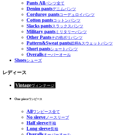
Pants All
パンツ全て
Denim pants
デニムパンツ
Corduroy pants
コーデュロイパンツ
Cotton pants
コットンパンツ
Slacks pants
スラックスパンツ
Military pants
ミリタリーパンツ
Other Pants
その他ポリパンツ
Pattern&Sweat pants
総柄&スウェットパンツ
Short pants
ショートパンツ
Overalls
オーバーオール
Shoes
シューズ
レディース
Vintage
ヴィンテージ
One piece
ワンピース
All
ワンピース全て
No sleeve
ノースリーブ
Half sleeve
半袖
Long sleeve
長袖
Overalls
オーバーオール