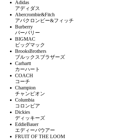
Adidas
アディダス
Abercrombie&Fitch
アバクロンビー&フィッチ
Burberry
バーバリー
BIGMAC
ビッグマック
BrooksBrothers
ブルックスブラザーズ
Carhartt
カーハート
COACH
コーチ
Champion
チャンピオン
Columbia
コロンビア
Dickies
ディッキーズ
EddieBauer
エディーバウアー
FRUIT OF THE LOOM