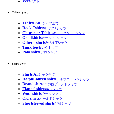
Vest
ベスト
Tshirts
Tシャツ
Tshirts All
Tシャツ全て
Rock Tshirts
ロックTシャツ
Character Tshirts
キャラクターTシャツ
Old Tshirts
オールドTシャツ
Other Tshirts
その他Tシャツ
Tank top
タンクトップ
Polo shirts
ポロシャツ
Shirts
シャツ
Shirts All
シャツ全て
RalphLauren shirts
ラルフローレンシャツ
Brand shirte
その他ブランドシャツ
Flannel shirts
ネルシャツ
Wool shirts
ウールシャツ
Old shirts
オールドシャツ
Shortsleeved shirts
半袖シャツ