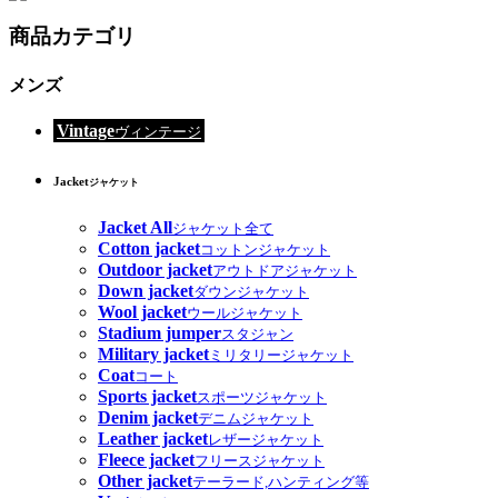
商品カテゴリ
メンズ
Vintage
ヴィンテージ
Jacket
ジャケット
Jacket All
ジャケット全て
Cotton jacket
コットンジャケット
Outdoor jacket
アウトドアジャケット
Down jacket
ダウンジャケット
Wool jacket
ウールジャケット
Stadium jumper
スタジャン
Military jacket
ミリタリージャケット
Coat
コート
Sports jacket
スポーツジャケット
Denim jacket
デニムジャケット
Leather jacket
レザージャケット
Fleece jacket
フリースジャケット
Other jacket
テーラード,ハンティング等