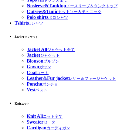
トップス全て
Nosleeve&Tanktop
ノースリーブ＆タンクトップ
Cutsew&Tunic
カットソー＆チュニック
Polo shirts
ポロシャツ
Tshirts
Tシャツ
Jacket
ジャケット
Jacket All
ジャケット全て
Jacket
ジャケット
Blouson
ブルゾン
Gown
ガウン
Coat
コート
Leather&Fur jacket
レザー＆ファージャケット
Poncho
ポンチョ
Vest
ベスト
Knit
ニット
Knit All
ニット全て
Sweater
セーター
Cardigan
カーディガン