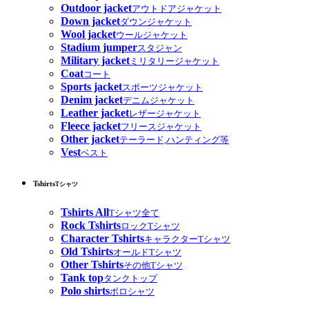
Outdoor jacket
アウトドアジャケット
Down jacket
ダウンジャケット
Wool jacket
ウールジャケット
Stadium jumper
スタジャン
Military jacket
ミリタリージャケット
Coat
コート
Sports jacket
スポーツジャケット
Denim jacket
デニムジャケット
Leather jacket
レザージャケット
Fleece jacket
フリースジャケット
Other jacket
テーラード,ハンティング等
Vest
ベスト
Tshirts
Tシャツ
Tshirts All
Tシャツ全て
Rock Tshirts
ロックTシャツ
Character Tshirts
キャラクターTシャツ
Old Tshirts
オールドTシャツ
Other Tshirts
その他Tシャツ
Tank top
タンクトップ
Polo shirts
ポロシャツ