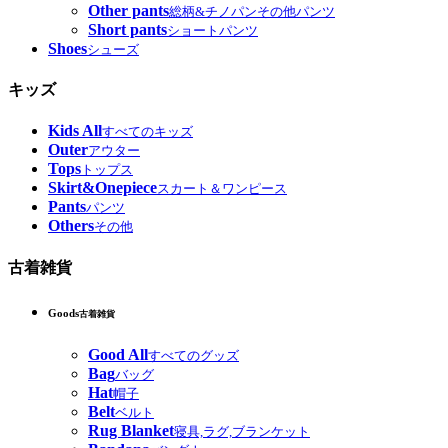
Other pants
総柄&チノパンその他パンツ
Short pants
ショートパンツ
Shoes
シューズ
キッズ
Kids All
すべてのキッズ
Outer
アウター
Tops
トップス
Skirt&Onepiece
スカート＆ワンピース
Pants
パンツ
Others
その他
古着雑貨
Goods
古着雑貨
Good All
すべてのグッズ
Bag
バッグ
Hat
帽子
Belt
ベルト
Rug Blanket
寝具,ラグ,ブランケット