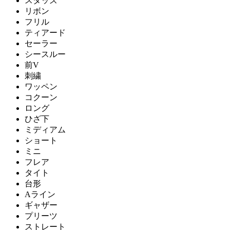
スタッズ
リボン
フリル
ティアード
セーラー
シースルー
前V
刺繍
ワッペン
コクーン
ロング
ひざ下
ミディアム
ショート
ミニ
フレア
タイト
台形
Aライン
ギャザー
プリーツ
ストレート