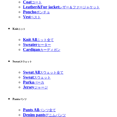
Coat
コート
Leather&Fur jacket
レザー＆ファージャケット
Poncho
ポンチョ
Vest
ベスト
Knit
ニット
Knit All
ニット全て
Sweater
セーター
Cardigan
カーディガン
Sweat
スウェット
Sweat All
スウェット全て
Sweat
スウェット
Parka
パーカ
Jersey
ジャージ
Pants
パンツ
Pants All
パンツ全て
Denim pants
デニムパンツ