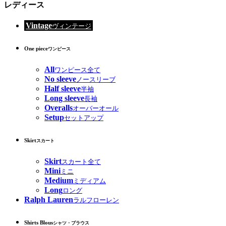
レディース
Vintage
ヴィンテージ
One piece
ワンピース
All
ワンピース全て
No sleeve
ノースリーブ
Half sleeve
半袖
Long sleeve
長袖
Overalls
オーバーオール
Setup
セットアップ
Skirt
スカート
Skirt
スカート全て
Mini
ミニ
Medium
ミディアム
Long
ロング
Ralph Lauren
ラルフローレン
Shirts Blous
シャツ・ブラウス