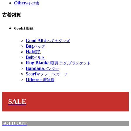
Others
その他
古着雑貨
Goods
古着雑貨
Good All
すべてのグッズ
Bag
バッグ
Hat
帽子
Belt
ベルト
Rug Blanket
寝具,ラグ,ブランケット
Bandana
バンダナ
Scarf
マフラー,スカーフ
Others
古着雑貨
SALE
SOLD OUT