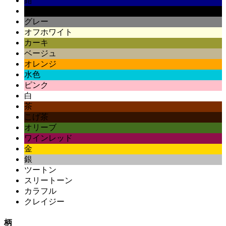
紺
黒
グレー
オフホワイト
カーキ
ベージュ
オレンジ
水色
ピンク
白
茶
こげ茶
オリーブ
ワインレッド
金
銀
ツートン
スリートーン
カラフル
クレイジー
柄