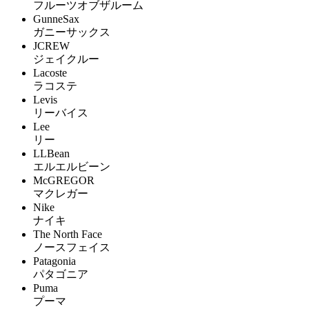
フルーツオブザルーム
GunneSax
ガニーサックス
JCREW
ジェイクルー
Lacoste
ラコステ
Levis
リーバイス
Lee
リー
LLBean
エルエルビーン
McGREGOR
マクレガー
Nike
ナイキ
The North Face
ノースフェイス
Patagonia
パタゴニア
Puma
プーマ