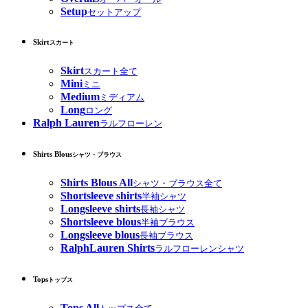
Setup
セットアップ
Skirt
スカート
Skirt
スカート全て
Mini
ミニ
Medium
ミディアム
Long
ロング
Ralph Lauren
ラルフローレン
Shirts Blous
シャツ・ブラウス
Shirts Blous All
シャツ・ブラウス全て
Shortsleeve shirts
半袖シャツ
Longsleeve shirts
長袖シャツ
Shortsleeve blous
半袖ブラウス
Longsleeve blous
長袖ブラウス
RalphLauren Shirts
ラルフローレンシャツ
Tops
トップス
Tops All