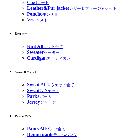
Coat
コート
Leather&Fur jacket
レザー＆ファージャケット
Poncho
ポンチョ
Vest
ベスト
Knit
ニット
Knit All
ニット全て
Sweater
セーター
Cardigan
カーディガン
Sweat
スウェット
Sweat All
スウェット全て
Sweat
スウェット
Parka
パーカ
Jersey
ジャージ
Pants
パンツ
Pants All
パンツ全て
Denim pants
デニムパンツ