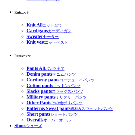
Knit
ニット
Knit All
ニット全て
Cardigans
カーディガン
Sweater
セーター
Knit vest
ニットベスト
Pants
パンツ
Pants All
パンツ全て
Denim pants
デニムパンツ
Corduroy pants
コーデュロイパンツ
Cotton pants
コットンパンツ
Slacks pants
スラックスパンツ
Military pants
ミリタリーパンツ
Other Pants
その他ポリパンツ
Pattern&Sweat pants
総柄&スウェットパンツ
Short pants
ショートパンツ
Overalls
オーバーオール
Shoes
シューズ