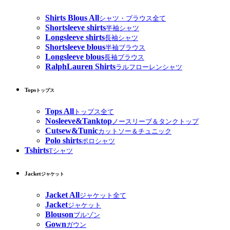
Shirts Blous All
シャツ・ブラウス全て
Shortsleeve shirts
半袖シャツ
Longsleeve shirts
長袖シャツ
Shortsleeve blous
半袖ブラウス
Longsleeve blous
長袖ブラウス
RalphLauren Shirts
ラルフローレンシャツ
Tops
トップス
Tops All
トップス全て
Nosleeve&Tanktop
ノースリーブ＆タンクトップ
Cutsew&Tunic
カットソー＆チュニック
Polo shirts
ポロシャツ
Tshirts
Tシャツ
Jacket
ジャケット
Jacket All
ジャケット全て
Jacket
ジャケット
Blouson
ブルゾン
Gown
ガウン