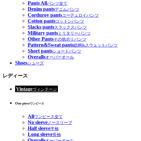
Pants All
パンツ全て
Denim pants
デニムパンツ
Corduroy pants
コーデュロイパンツ
Cotton pants
コットンパンツ
Slacks pants
スラックスパンツ
Military pants
ミリタリーパンツ
Other Pants
その他ポリパンツ
Pattern&Sweat pants
総柄&スウェットパンツ
Short pants
ショートパンツ
Overalls
オーバーオール
Shoes
シューズ
レディース
Vintage
ヴィンテージ
One piece
ワンピース
All
ワンピース全て
No sleeve
ノースリーブ
Half sleeve
半袖
Long sleeve
長袖
Overalls
オーバーオール