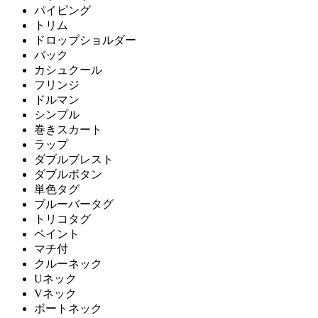
パイピング
トリム
ドロップショルダー
バック
カシュクール
フリンジ
ドルマン
シンプル
巻きスカート
ラップ
ダブルブレスト
ダブルボタン
単色タグ
ブルーバータグ
トリコタグ
ペイント
マチ付
クルーネック
Uネック
Vネック
ボートネック