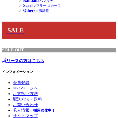
Bandana
バンダナ
Scarf
マフラー,スカーフ
Others
古着雑貨
SALE
SOLD OUT
リースの方はこちら
インフォメーション
会員登録
マイページへ
お支払い方法
配送方法・送料
お問い合わせ
求人情報
→採用強化中！
サイトマップ