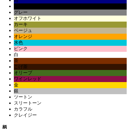
紺
黒
グレー
オフホワイト
カーキ
ベージュ
オレンジ
水色
ピンク
白
茶
こげ茶
オリーブ
ワインレッド
金
銀
ツートン
スリートーン
カラフル
クレイジー
柄