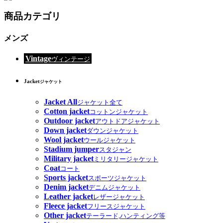
商品カテゴリ
メンズ
Vintage
ヴィンテージ
Jacket
ジャケット
Jacket All
ジャケット全て
Cotton jacket
コットンジャケット
Outdoor jacket
アウトドアジャケット
Down jacket
ダウンジャケット
Wool jacket
ウールジャケット
Stadium jumper
スタジャン
Military jacket
ミリタリージャケット
Coat
コート
Sports jacket
スポーツジャケット
Denim jacket
デニムジャケット
Leather jacket
レザージャケット
Fleece jacket
フリースジャケット
Other jacket
テーラード,ハンティング等