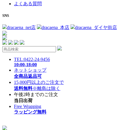
よくある質問
SNS
dracaena_net店
dracaena_本店
dracaena_ダイヤ街店
TEL:0422-24-9456
10:00-18:00
ネットショップ
全商品返品可
15,000円以上のご注文で
送料無料
※離島は除く
午後2時までのご注文
当日出荷
Free Wrapping
ラッピング無料