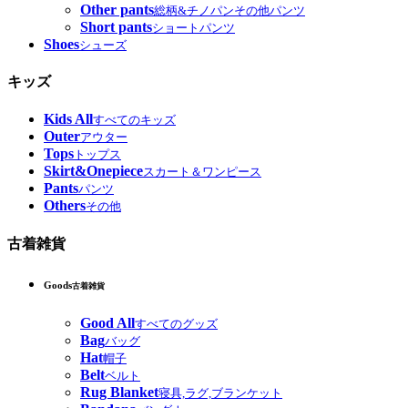
Other pants
総柄&チノパンその他パンツ
Short pants
ショートパンツ
Shoes
シューズ
キッズ
Kids All
すべてのキッズ
Outer
アウター
Tops
トップス
Skirt&Onepiece
スカート＆ワンピース
Pants
パンツ
Others
その他
古着雑貨
Goods
古着雑貨
Good All
すべてのグッズ
Bag
バッグ
Hat
帽子
Belt
ベルト
Rug Blanket
寝具,ラグ,ブランケット