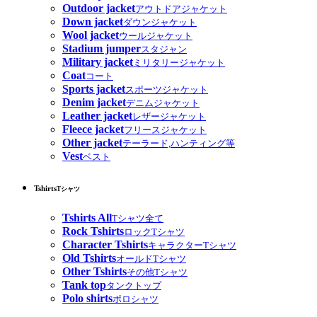
Outdoor jacket
アウトドアジャケット
Down jacket
ダウンジャケット
Wool jacket
ウールジャケット
Stadium jumper
スタジャン
Military jacket
ミリタリージャケット
Coat
コート
Sports jacket
スポーツジャケット
Denim jacket
デニムジャケット
Leather jacket
レザージャケット
Fleece jacket
フリースジャケット
Other jacket
テーラード,ハンティング等
Vest
ベスト
Tshirts
Tシャツ
Tshirts All
Tシャツ全て
Rock Tshirts
ロックTシャツ
Character Tshirts
キャラクターTシャツ
Old Tshirts
オールドTシャツ
Other Tshirts
その他Tシャツ
Tank top
タンクトップ
Polo shirts
ポロシャツ