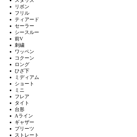
スタッズ
リボン
フリル
ティアード
セーラー
シースルー
前V
刺繍
ワッペン
コクーン
ロング
ひざ下
ミディアム
ショート
ミニ
フレア
タイト
台形
Aライン
ギャザー
プリーツ
ストレート