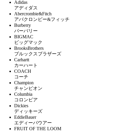
Adidas
アディダス
Abercrombie&Fitch
アバクロンビー&フィッチ
Burberry
バーバリー
BIGMAC
ビッグマック
BrooksBrothers
ブルックスブラザーズ
Carhartt
カーハート
COACH
コーチ
Champion
チャンピオン
Columbia
コロンビア
Dickies
ディッキーズ
EddieBauer
エディーバウアー
FRUIT OF THE LOOM