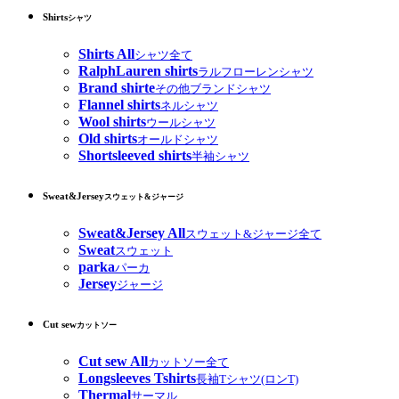
Shirts
シャツ
Shirts All
シャツ全て
RalphLauren shirts
ラルフローレンシャツ
Brand shirte
その他ブランドシャツ
Flannel shirts
ネルシャツ
Wool shirts
ウールシャツ
Old shirts
オールドシャツ
Shortsleeved shirts
半袖シャツ
Sweat&Jersey
スウェット&ジャージ
Sweat&Jersey All
スウェット&ジャージ全て
Sweat
スウェット
parka
パーカ
Jersey
ジャージ
Cut sew
カットソー
Cut sew All
カットソー全て
Longsleeves Tshirts
長袖Tシャツ(ロンT)
Thermal
サーマル