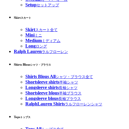
Setup
セットアップ
Skirt
スカート
Skirt
スカート全て
Mini
ミニ
Medium
ミディアム
Long
ロング
Ralph Lauren
ラルフローレン
Shirts Blous
シャツ・ブラウス
Shirts Blous All
シャツ・ブラウス全て
Shortsleeve shirts
半袖シャツ
Longsleeve shirts
長袖シャツ
Shortsleeve blous
半袖ブラウス
Longsleeve blous
長袖ブラウス
RalphLauren Shirts
ラルフローレンシャツ
Tops
トップス
Tops All