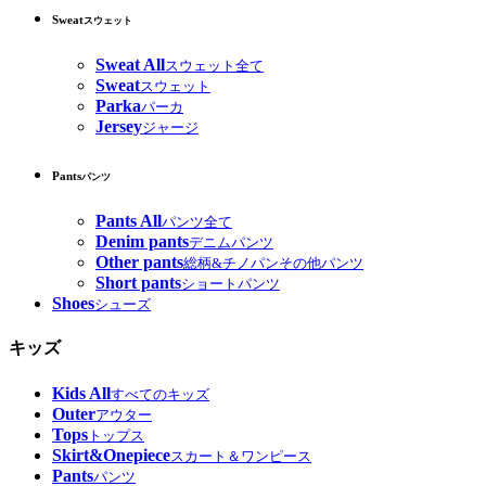
Sweat
スウェット
Sweat All
スウェット全て
Sweat
スウェット
Parka
パーカ
Jersey
ジャージ
Pants
パンツ
Pants All
パンツ全て
Denim pants
デニムパンツ
Other pants
総柄&チノパンその他パンツ
Short pants
ショートパンツ
Shoes
シューズ
キッズ
Kids All
すべてのキッズ
Outer
アウター
Tops
トップス
Skirt&Onepiece
スカート＆ワンピース
Pants
パンツ