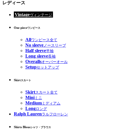
レディース
Vintage
ヴィンテージ
One piece
ワンピース
All
ワンピース全て
No sleeve
ノースリーブ
Half sleeve
半袖
Long sleeve
長袖
Overalls
オーバーオール
Setup
セットアップ
Skirt
スカート
Skirt
スカート全て
Mini
ミニ
Medium
ミディアム
Long
ロング
Ralph Lauren
ラルフローレン
Shirts Blous
シャツ・ブラウス