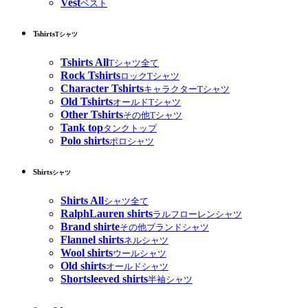
Vest
ベスト
Tshirts
Tシャツ
Tshirts All
Tシャツ全て
Rock Tshirts
ロックTシャツ
Character Tshirts
キャラクターTシャツ
Old Tshirts
オールドTシャツ
Other Tshirts
その他Tシャツ
Tank top
タンクトップ
Polo shirts
ポロシャツ
Shirts
シャツ
Shirts All
シャツ全て
RalphLauren shirts
ラルフローレンシャツ
Brand shirte
その他ブランドシャツ
Flannel shirts
ネルシャツ
Wool shirts
ウールシャツ
Old shirts
オールドシャツ
Shortsleeved shirts
半袖シャツ