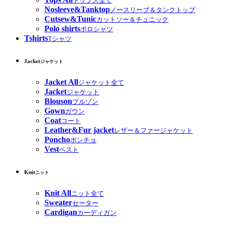
トップス全て
Nosleeve&Tanktop
ノースリーブ＆タンクトップ
Cutsew&Tunic
カットソー＆チュニック
Polo shirts
ポロシャツ
Tshirts
Tシャツ
Jacket
ジャケット
Jacket All
ジャケット全て
Jacket
ジャケット
Blouson
ブルゾン
Gown
ガウン
Coat
コート
Leather&Fur jacket
レザー＆ファージャケット
Poncho
ポンチョ
Vest
ベスト
Knit
ニット
Knit All
ニット全て
Sweater
セーター
Cardigan
カーディガン