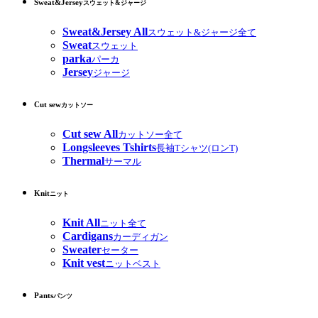
Sweat&Jersey
スウェット&ジャージ
Sweat&Jersey All
スウェット&ジャージ全て
Sweat
スウェット
parka
パーカ
Jersey
ジャージ
Cut sew
カットソー
Cut sew All
カットソー全て
Longsleeves Tshirts
長袖Tシャツ(ロンT)
Thermal
サーマル
Knit
ニット
Knit All
ニット全て
Cardigans
カーディガン
Sweater
セーター
Knit vest
ニットベスト
Pants
パンツ