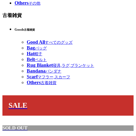
Others
その他
古着雑貨
Goods
古着雑貨
Good All
すべてのグッズ
Bag
バッグ
Hat
帽子
Belt
ベルト
Rug Blanket
寝具,ラグ,ブランケット
Bandana
バンダナ
Scarf
マフラー,スカーフ
Others
古着雑貨
SALE
SOLD OUT