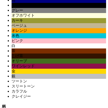
紺
黒
グレー
オフホワイト
カーキ
ベージュ
オレンジ
水色
ピンク
白
茶
こげ茶
オリーブ
ワインレッド
金
銀
ツートン
スリートーン
カラフル
クレイジー
柄