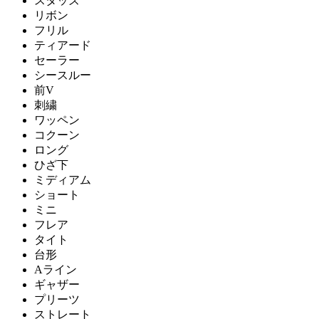
スタッズ
リボン
フリル
ティアード
セーラー
シースルー
前V
刺繍
ワッペン
コクーン
ロング
ひざ下
ミディアム
ショート
ミニ
フレア
タイト
台形
Aライン
ギャザー
プリーツ
ストレート