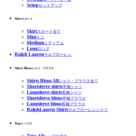
Setup
セットアップ
Skirt
スカート
Skirt
スカート全て
Mini
ミニ
Medium
ミディアム
Long
ロング
Ralph Lauren
ラルフローレン
Shirts Blous
シャツ・ブラウス
Shirts Blous All
シャツ・ブラウス全て
Shortsleeve shirts
半袖シャツ
Longsleeve shirts
長袖シャツ
Shortsleeve blous
半袖ブラウス
Longsleeve blous
長袖ブラウス
RalphLauren Shirts
ラルフローレンシャツ
Tops
トップス
Tops All