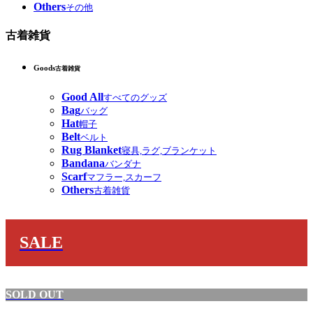
Others
その他
古着雑貨
Goods
古着雑貨
Good All
すべてのグッズ
Bag
バッグ
Hat
帽子
Belt
ベルト
Rug Blanket
寝具,ラグ,ブランケット
Bandana
バンダナ
Scarf
マフラー,スカーフ
Others
古着雑貨
SALE
SOLD OUT