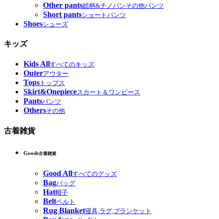
Other pants
総柄&チノパンその他パンツ
Short pants
ショートパンツ
Shoes
シューズ
キッズ
Kids All
すべてのキッズ
Outer
アウター
Tops
トップス
Skirt&Onepiece
スカート＆ワンピース
Pants
パンツ
Others
その他
古着雑貨
Goods
古着雑貨
Good All
すべてのグッズ
Bag
バッグ
Hat
帽子
Belt
ベルト
Rug Blanket
寝具,ラグ,ブランケット