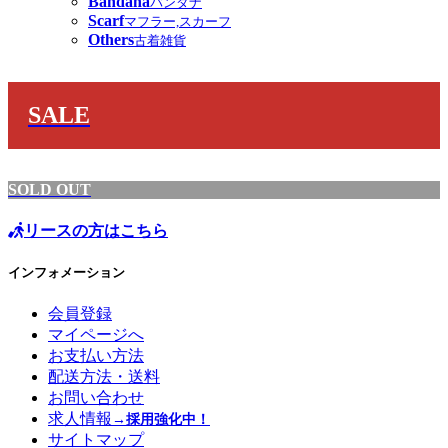
Bandana
バンダナ
Scarf
マフラー,スカーフ
Others
古着雑貨
SALE
SOLD OUT
リースの方はこちら
インフォメーション
会員登録
マイページへ
お支払い方法
配送方法・送料
お問い合わせ
求人情報
→採用強化中！
サイトマップ