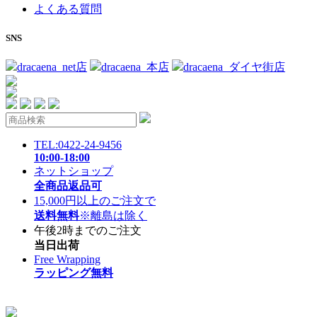
よくある質問
SNS
dracaena_net店
dracaena_本店
dracaena_ダイヤ街店
TEL:0422-24-9456
10:00-18:00
ネットショップ
全商品返品可
15,000円以上のご注文で
送料無料
※離島は除く
午後2時までのご注文
当日出荷
Free Wrapping
ラッピング無料