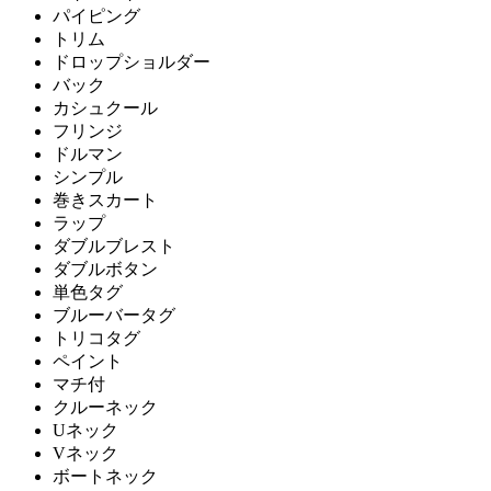
パイピング
トリム
ドロップショルダー
バック
カシュクール
フリンジ
ドルマン
シンプル
巻きスカート
ラップ
ダブルブレスト
ダブルボタン
単色タグ
ブルーバータグ
トリコタグ
ペイント
マチ付
クルーネック
Uネック
Vネック
ボートネック