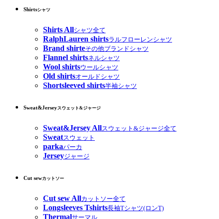
Shirts
シャツ
Shirts All
シャツ全て
RalphLauren shirts
ラルフローレンシャツ
Brand shirte
その他ブランドシャツ
Flannel shirts
ネルシャツ
Wool shirts
ウールシャツ
Old shirts
オールドシャツ
Shortsleeved shirts
半袖シャツ
Sweat&Jersey
スウェット&ジャージ
Sweat&Jersey All
スウェット&ジャージ全て
Sweat
スウェット
parka
パーカ
Jersey
ジャージ
Cut sew
カットソー
Cut sew All
カットソー全て
Longsleeves Tshirts
長袖Tシャツ(ロンT)
Thermal
サーマル