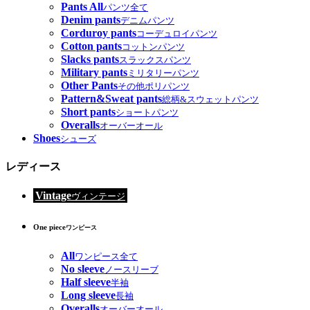
Pants All
パンツ全て
Denim pants
デニムパンツ
Corduroy pants
コーデュロイパンツ
Cotton pants
コットンパンツ
Slacks pants
スラックスパンツ
Military pants
ミリタリーパンツ
Other Pants
その他ポリパンツ
Pattern&Sweat pants
総柄&スウェットパンツ
Short pants
ショートパンツ
Overalls
オーバーオール
Shoes
シューズ
レディース
Vintage
ヴィンテージ
One piece
ワンピース
All
ワンピース全て
No sleeve
ノースリーブ
Half sleeve
半袖
Long sleeve
長袖
Overalls
オーバーオール