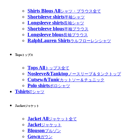
Shirts Blous All
シャツ・ブラウス全て
Shortsleeve shirts
半袖シャツ
Longsleeve shirts
長袖シャツ
Shortsleeve blous
半袖ブラウス
Longsleeve blous
長袖ブラウス
RalphLauren Shirts
ラルフローレンシャツ
Tops
トップス
Tops All
トップス全て
Nosleeve&Tanktop
ノースリーブ＆タンクトップ
Cutsew&Tunic
カットソー＆チュニック
Polo shirts
ポロシャツ
Tshirts
Tシャツ
Jacket
ジャケット
Jacket All
ジャケット全て
Jacket
ジャケット
Blouson
ブルゾン
Gown
ガウン