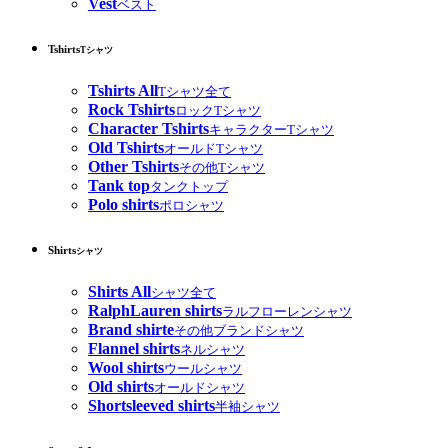
Vest
ベスト
Tshirts
Tシャツ
Tshirts All
Tシャツ全て
Rock Tshirts
ロックTシャツ
Character Tshirts
キャラクターTシャツ
Old Tshirts
オールドTシャツ
Other Tshirts
その他Tシャツ
Tank top
タンクトップ
Polo shirts
ポロシャツ
Shirts
シャツ
Shirts All
シャツ全て
RalphLauren shirts
ラルフローレンシャツ
Brand shirte
その他ブランドシャツ
Flannel shirts
ネルシャツ
Wool shirts
ウールシャツ
Old shirts
オールドシャツ
Shortsleeved shirts
半袖シャツ