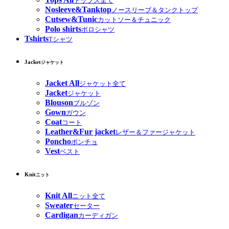
トップス全て
Nosleeve&Tanktop
ノースリーブ＆タンクトップ
Cutsew&Tunic
カットソー＆チュニック
Polo shirts
ポロシャツ
Tshirts
Tシャツ
Jacket
ジャケット
Jacket All
ジャケット全て
Jacket
ジャケット
Blouson
ブルゾン
Gown
ガウン
Coat
コート
Leather&Fur jacket
レザー＆ファージャケット
Poncho
ポンチョ
Vest
ベスト
Knit
ニット
Knit All
ニット全て
Sweater
セーター
Cardigan
カーディガン