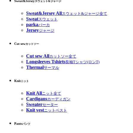
Sweat&Jersey
スウェット&ジャージ
Sweat&Jersey All
スウェット&ジャージ全て
Sweat
スウェット
parka
パーカ
Jersey
ジャージ
Cut sew
カットソー
Cut sew All
カットソー全て
Longsleeves Tshirts
長袖Tシャツ(ロンT)
Thermal
サーマル
Knit
ニット
Knit All
ニット全て
Cardigans
カーディガン
Sweater
セーター
Knit vest
ニットベスト
Pants
パンツ