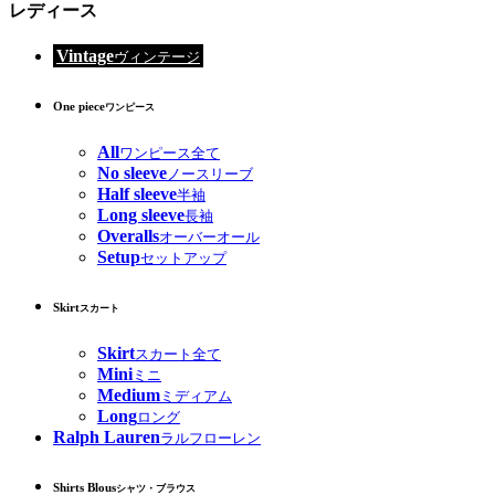
レディース
Vintage
ヴィンテージ
One piece
ワンピース
All
ワンピース全て
No sleeve
ノースリーブ
Half sleeve
半袖
Long sleeve
長袖
Overalls
オーバーオール
Setup
セットアップ
Skirt
スカート
Skirt
スカート全て
Mini
ミニ
Medium
ミディアム
Long
ロング
Ralph Lauren
ラルフローレン
Shirts Blous
シャツ・ブラウス