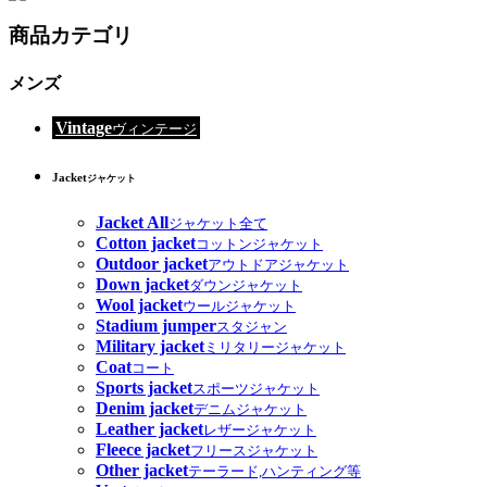
商品カテゴリ
メンズ
Vintage
ヴィンテージ
Jacket
ジャケット
Jacket All
ジャケット全て
Cotton jacket
コットンジャケット
Outdoor jacket
アウトドアジャケット
Down jacket
ダウンジャケット
Wool jacket
ウールジャケット
Stadium jumper
スタジャン
Military jacket
ミリタリージャケット
Coat
コート
Sports jacket
スポーツジャケット
Denim jacket
デニムジャケット
Leather jacket
レザージャケット
Fleece jacket
フリースジャケット
Other jacket
テーラード,ハンティング等