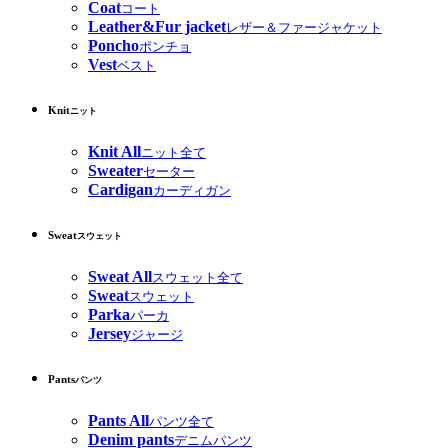
Coat
コート
Leather&Fur jacket
レザー＆ファージャケット
Poncho
ポンチョ
Vest
ベスト
Knit
ニット
Knit All
ニット全て
Sweater
セーター
Cardigan
カーディガン
Sweat
スウェット
Sweat All
スウェット全て
Sweat
スウェット
Parka
パーカ
Jersey
ジャージ
Pants
パンツ
Pants All
パンツ全て
Denim pants
デニムパンツ