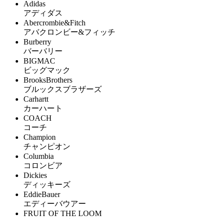
Adidas
アディダス
Abercrombie&Fitch
アバクロンビー&フィッチ
Burberry
バーバリー
BIGMAC
ビッグマック
BrooksBrothers
ブルックスブラザーズ
Carhartt
カーハート
COACH
コーチ
Champion
チャンピオン
Columbia
コロンビア
Dickies
ディッキーズ
EddieBauer
エディーバウアー
FRUIT OF THE LOOM