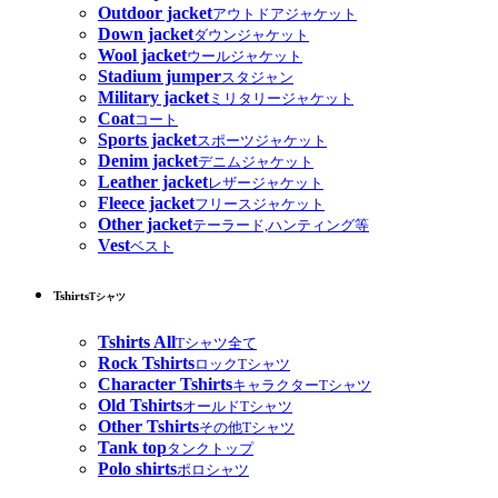
Outdoor jacket
アウトドアジャケット
Down jacket
ダウンジャケット
Wool jacket
ウールジャケット
Stadium jumper
スタジャン
Military jacket
ミリタリージャケット
Coat
コート
Sports jacket
スポーツジャケット
Denim jacket
デニムジャケット
Leather jacket
レザージャケット
Fleece jacket
フリースジャケット
Other jacket
テーラード,ハンティング等
Vest
ベスト
Tshirts
Tシャツ
Tshirts All
Tシャツ全て
Rock Tshirts
ロックTシャツ
Character Tshirts
キャラクターTシャツ
Old Tshirts
オールドTシャツ
Other Tshirts
その他Tシャツ
Tank top
タンクトップ
Polo shirts
ポロシャツ