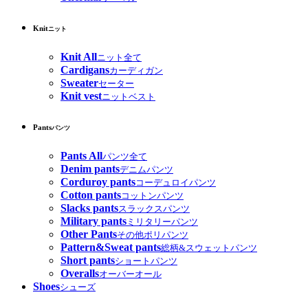
Knit
ニット
Knit All
ニット全て
Cardigans
カーディガン
Sweater
セーター
Knit vest
ニットベスト
Pants
パンツ
Pants All
パンツ全て
Denim pants
デニムパンツ
Corduroy pants
コーデュロイパンツ
Cotton pants
コットンパンツ
Slacks pants
スラックスパンツ
Military pants
ミリタリーパンツ
Other Pants
その他ポリパンツ
Pattern&Sweat pants
総柄&スウェットパンツ
Short pants
ショートパンツ
Overalls
オーバーオール
Shoes
シューズ