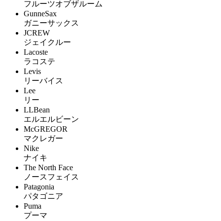
フルーツオブザルーム
GunneSax
ガニーサックス
JCREW
ジェイクルー
Lacoste
ラコステ
Levis
リーバイス
Lee
リー
LLBean
エルエルビーン
McGREGOR
マクレガー
Nike
ナイキ
The North Face
ノースフェイス
Patagonia
パタゴニア
Puma
プーマ