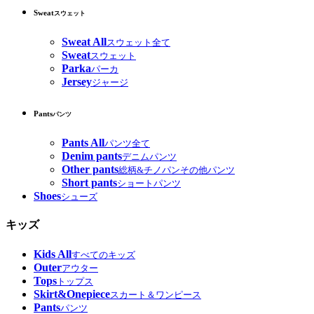
Sweat
スウェット
Sweat All
スウェット全て
Sweat
スウェット
Parka
パーカ
Jersey
ジャージ
Pants
パンツ
Pants All
パンツ全て
Denim pants
デニムパンツ
Other pants
総柄&チノパンその他パンツ
Short pants
ショートパンツ
Shoes
シューズ
キッズ
Kids All
すべてのキッズ
Outer
アウター
Tops
トップス
Skirt&Onepiece
スカート＆ワンピース
Pants
パンツ