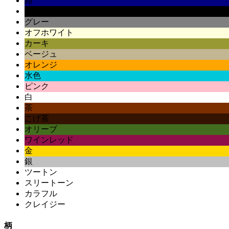
紺
黒
グレー
オフホワイト
カーキ
ベージュ
オレンジ
水色
ピンク
白
茶
こげ茶
オリーブ
ワインレッド
金
銀
ツートン
スリートーン
カラフル
クレイジー
柄