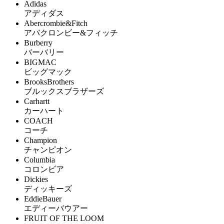
Adidas
アディダス
Abercrombie&Fitch
アバクロンビー&フィッチ
Burberry
バーバリー
BIGMAC
ビッグマック
BrooksBrothers
ブルックスブラザーズ
Carhartt
カーハート
COACH
コーチ
Champion
チャンピオン
Columbia
コロンビア
Dickies
ディッキーズ
EddieBauer
エディーバウアー
FRUIT OF THE LOOM