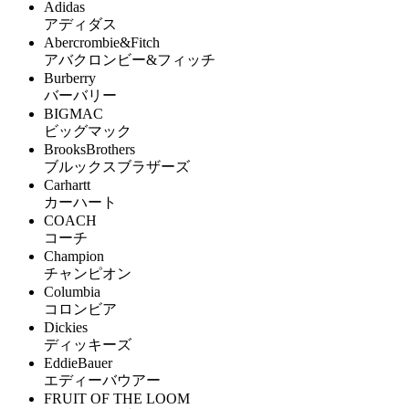
Adidas
アディダス
Abercrombie&Fitch
アバクロンビー&フィッチ
Burberry
バーバリー
BIGMAC
ビッグマック
BrooksBrothers
ブルックスブラザーズ
Carhartt
カーハート
COACH
コーチ
Champion
チャンピオン
Columbia
コロンビア
Dickies
ディッキーズ
EddieBauer
エディーバウアー
FRUIT OF THE LOOM