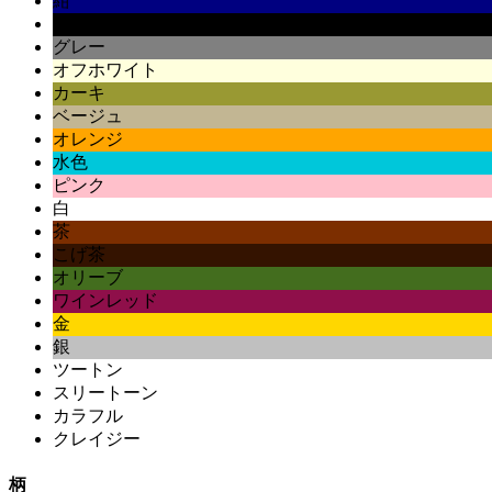
紺
黒
グレー
オフホワイト
カーキ
ベージュ
オレンジ
水色
ピンク
白
茶
こげ茶
オリーブ
ワインレッド
金
銀
ツートン
スリートーン
カラフル
クレイジー
柄