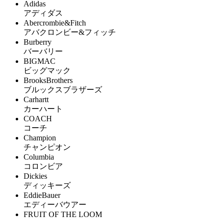
Adidas
アディダス
Abercrombie&Fitch
アバクロンビー&フィッチ
Burberry
バーバリー
BIGMAC
ビッグマック
BrooksBrothers
ブルックスブラザーズ
Carhartt
カーハート
COACH
コーチ
Champion
チャンピオン
Columbia
コロンビア
Dickies
ディッキーズ
EddieBauer
エディーバウアー
FRUIT OF THE LOOM