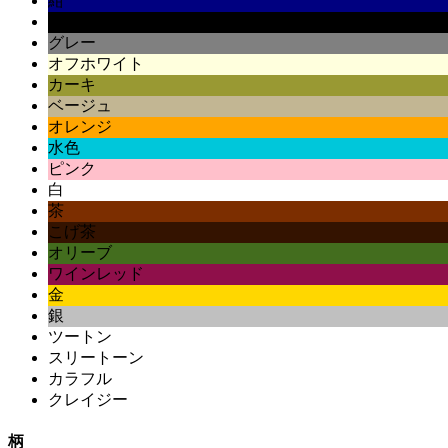
紺
黒
グレー
オフホワイト
カーキ
ベージュ
オレンジ
水色
ピンク
白
茶
こげ茶
オリーブ
ワインレッド
金
銀
ツートン
スリートーン
カラフル
クレイジー
柄