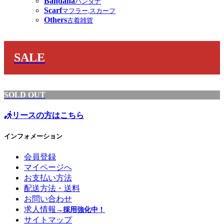
Bandana
バンダナ
Scarf
マフラー,スカーフ
Others
古着雑貨
SALE
SOLD OUT
リースの方はこちら
インフォメーション
会員登録
マイページへ
お支払い方法
配送方法・送料
お問い合わせ
求人情報
→採用強化中！
サイトマップ