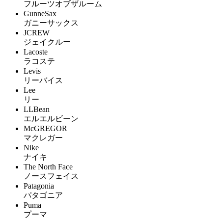
フルーツオブザルーム
GunneSax
ガニーサックス
JCREW
ジェイクルー
Lacoste
ラコステ
Levis
リーバイス
Lee
リー
LLBean
エルエルビーン
McGREGOR
マクレガー
Nike
ナイキ
The North Face
ノースフェイス
Patagonia
パタゴニア
Puma
プーマ