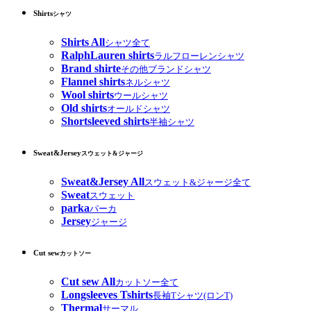
Shirts
シャツ
Shirts All
シャツ全て
RalphLauren shirts
ラルフローレンシャツ
Brand shirte
その他ブランドシャツ
Flannel shirts
ネルシャツ
Wool shirts
ウールシャツ
Old shirts
オールドシャツ
Shortsleeved shirts
半袖シャツ
Sweat&Jersey
スウェット&ジャージ
Sweat&Jersey All
スウェット&ジャージ全て
Sweat
スウェット
parka
パーカ
Jersey
ジャージ
Cut sew
カットソー
Cut sew All
カットソー全て
Longsleeves Tshirts
長袖Tシャツ(ロンT)
Thermal
サーマル