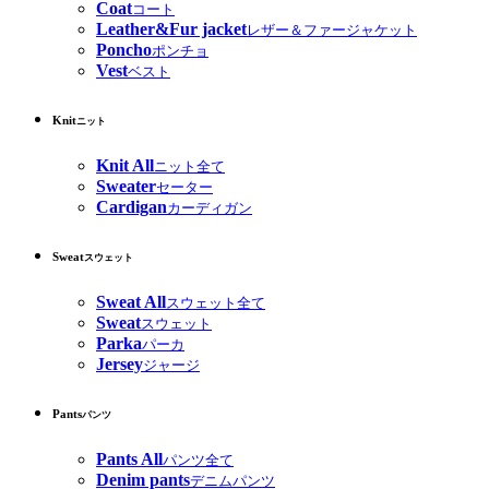
Coat
コート
Leather&Fur jacket
レザー＆ファージャケット
Poncho
ポンチョ
Vest
ベスト
Knit
ニット
Knit All
ニット全て
Sweater
セーター
Cardigan
カーディガン
Sweat
スウェット
Sweat All
スウェット全て
Sweat
スウェット
Parka
パーカ
Jersey
ジャージ
Pants
パンツ
Pants All
パンツ全て
Denim pants
デニムパンツ