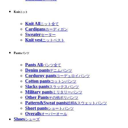
Knit
ニット
Knit All
ニット全て
Cardigans
カーディガン
Sweater
セーター
Knit vest
ニットベスト
Pants
パンツ
Pants All
パンツ全て
Denim pants
デニムパンツ
Corduroy pants
コーデュロイパンツ
Cotton pants
コットンパンツ
Slacks pants
スラックスパンツ
Military pants
ミリタリーパンツ
Other Pants
その他ポリパンツ
Pattern&Sweat pants
総柄&スウェットパンツ
Short pants
ショートパンツ
Overalls
オーバーオール
Shoes
シューズ