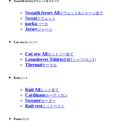
Sweat&Jersey
スウェット&ジャージ
Sweat&Jersey All
スウェット&ジャージ全て
Sweat
スウェット
parka
パーカ
Jersey
ジャージ
Cut sew
カットソー
Cut sew All
カットソー全て
Longsleeves Tshirts
長袖Tシャツ(ロンT)
Thermal
サーマル
Knit
ニット
Knit All
ニット全て
Cardigans
カーディガン
Sweater
セーター
Knit vest
ニットベスト
Pants
パンツ