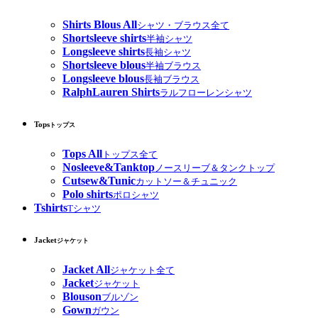
Shirts Blous All
シャツ・ブラウス全て
Shortsleeve shirts
半袖シャツ
Longsleeve shirts
長袖シャツ
Shortsleeve blous
半袖ブラウス
Longsleeve blous
長袖ブラウス
RalphLauren Shirts
ラルフローレンシャツ
Tops
トップス
Tops All
トップス全て
Nosleeve&Tanktop
ノースリーブ＆タンクトップ
Cutsew&Tunic
カットソー＆チュニック
Polo shirts
ポロシャツ
Tshirts
Tシャツ
Jacket
ジャケット
Jacket All
ジャケット全て
Jacket
ジャケット
Blouson
ブルゾン
Gown
ガウン