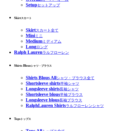
Setup
セットアップ
Skirt
スカート
Skirt
スカート全て
Mini
ミニ
Medium
ミディアム
Long
ロング
Ralph Lauren
ラルフローレン
Shirts Blous
シャツ・ブラウス
Shirts Blous All
シャツ・ブラウス全て
Shortsleeve shirts
半袖シャツ
Longsleeve shirts
長袖シャツ
Shortsleeve blous
半袖ブラウス
Longsleeve blous
長袖ブラウス
RalphLauren Shirts
ラルフローレンシャツ
Tops
トップス
Tops All