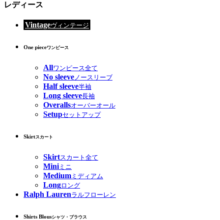
レディース
Vintage
ヴィンテージ
One piece
ワンピース
All
ワンピース全て
No sleeve
ノースリーブ
Half sleeve
半袖
Long sleeve
長袖
Overalls
オーバーオール
Setup
セットアップ
Skirt
スカート
Skirt
スカート全て
Mini
ミニ
Medium
ミディアム
Long
ロング
Ralph Lauren
ラルフローレン
Shirts Blous
シャツ・ブラウス