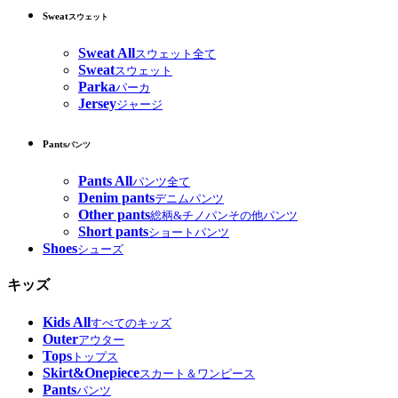
Sweat
スウェット
Sweat All
スウェット全て
Sweat
スウェット
Parka
パーカ
Jersey
ジャージ
Pants
パンツ
Pants All
パンツ全て
Denim pants
デニムパンツ
Other pants
総柄&チノパンその他パンツ
Short pants
ショートパンツ
Shoes
シューズ
キッズ
Kids All
すべてのキッズ
Outer
アウター
Tops
トップス
Skirt&Onepiece
スカート＆ワンピース
Pants
パンツ