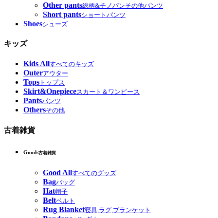
Other pants
総柄&チノパンその他パンツ
Short pants
ショートパンツ
Shoes
シューズ
キッズ
Kids All
すべてのキッズ
Outer
アウター
Tops
トップス
Skirt&Onepiece
スカート＆ワンピース
Pants
パンツ
Others
その他
古着雑貨
Goods
古着雑貨
Good All
すべてのグッズ
Bag
バッグ
Hat
帽子
Belt
ベルト
Rug Blanket
寝具,ラグ,ブランケット