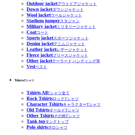
Outdoor jacket
アウトドアジャケット
Down jacket
ダウンジャケット
Wool jacket
ウールジャケット
Stadium jumper
スタジャン
Military jacket
ミリタリージャケット
Coat
コート
Sports jacket
スポーツジャケット
Denim jacket
デニムジャケット
Leather jacket
レザージャケット
Fleece jacket
フリースジャケット
Other jacket
テーラード,ハンティング等
Vest
ベスト
Tshirts
Tシャツ
Tshirts All
Tシャツ全て
Rock Tshirts
ロックTシャツ
Character Tshirts
キャラクターTシャツ
Old Tshirts
オールドTシャツ
Other Tshirts
その他Tシャツ
Tank top
タンクトップ
Polo shirts
ポロシャツ