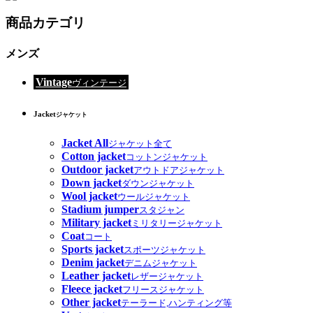
商品カテゴリ
メンズ
Vintage
ヴィンテージ
Jacket
ジャケット
Jacket All
ジャケット全て
Cotton jacket
コットンジャケット
Outdoor jacket
アウトドアジャケット
Down jacket
ダウンジャケット
Wool jacket
ウールジャケット
Stadium jumper
スタジャン
Military jacket
ミリタリージャケット
Coat
コート
Sports jacket
スポーツジャケット
Denim jacket
デニムジャケット
Leather jacket
レザージャケット
Fleece jacket
フリースジャケット
Other jacket
テーラード,ハンティング等