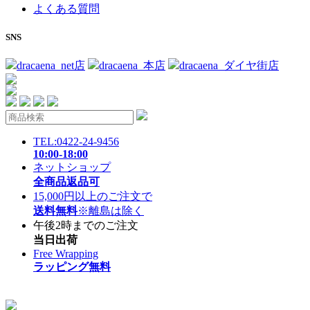
よくある質問
SNS
dracaena_net店
dracaena_本店
dracaena_ダイヤ街店
TEL:0422-24-9456
10:00-18:00
ネットショップ
全商品返品可
15,000円以上のご注文で
送料無料
※離島は除く
午後2時までのご注文
当日出荷
Free Wrapping
ラッピング無料