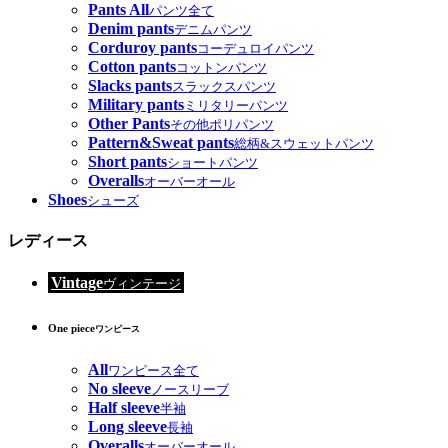
Pants All
パンツ全て
Denim pants
デニムパンツ
Corduroy pants
コーデュロイパンツ
Cotton pants
コットンパンツ
Slacks pants
スラックスパンツ
Military pants
ミリタリーパンツ
Other Pants
その他ポリパンツ
Pattern&Sweat pants
総柄&スウェットパンツ
Short pants
ショートパンツ
Overalls
オーバーオール
Shoes
シューズ
レディース
Vintage
ヴィンテージ
One piece
ワンピース
All
ワンピース全て
No sleeve
ノースリーブ
Half sleeve
半袖
Long sleeve
長袖
Overalls
オーバーオール