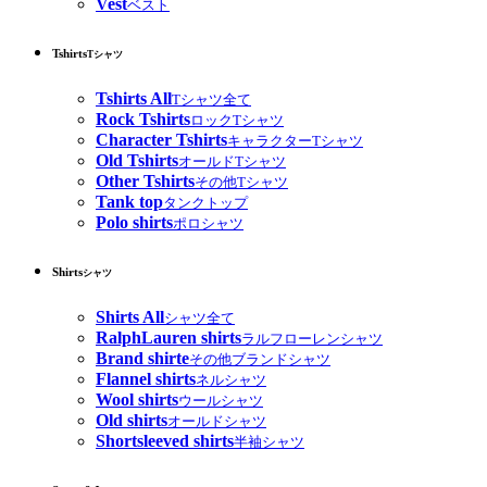
Vest
ベスト
Tshirts
Tシャツ
Tshirts All
Tシャツ全て
Rock Tshirts
ロックTシャツ
Character Tshirts
キャラクターTシャツ
Old Tshirts
オールドTシャツ
Other Tshirts
その他Tシャツ
Tank top
タンクトップ
Polo shirts
ポロシャツ
Shirts
シャツ
Shirts All
シャツ全て
RalphLauren shirts
ラルフローレンシャツ
Brand shirte
その他ブランドシャツ
Flannel shirts
ネルシャツ
Wool shirts
ウールシャツ
Old shirts
オールドシャツ
Shortsleeved shirts
半袖シャツ