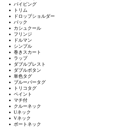
パイピング
トリム
ドロップショルダー
バック
カシュクール
フリンジ
ドルマン
シンプル
巻きスカート
ラップ
ダブルブレスト
ダブルボタン
単色タグ
ブルーバータグ
トリコタグ
ペイント
マチ付
クルーネック
Uネック
Vネック
ボートネック