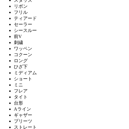
スタッズ
リボン
フリル
ティアード
セーラー
シースルー
前V
刺繍
ワッペン
コクーン
ロング
ひざ下
ミディアム
ショート
ミニ
フレア
タイト
台形
Aライン
ギャザー
プリーツ
ストレート