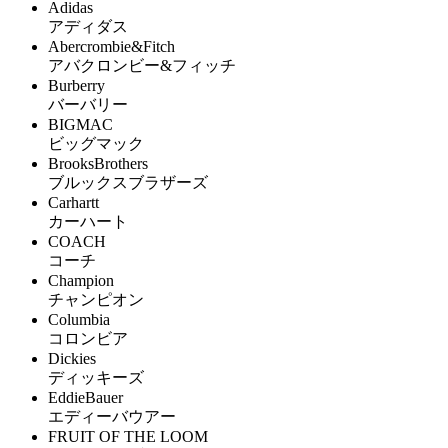
Adidas
アディダス
Abercrombie&Fitch
アバクロンビー&フィッチ
Burberry
バーバリー
BIGMAC
ビッグマック
BrooksBrothers
ブルックスブラザーズ
Carhartt
カーハート
COACH
コーチ
Champion
チャンピオン
Columbia
コロンビア
Dickies
ディッキーズ
EddieBauer
エディーバウアー
FRUIT OF THE LOOM