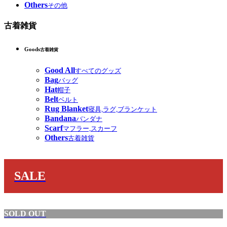
Others
その他
古着雑貨
Goods
古着雑貨
Good All
すべてのグッズ
Bag
バッグ
Hat
帽子
Belt
ベルト
Rug Blanket
寝具,ラグ,ブランケット
Bandana
バンダナ
Scarf
マフラー,スカーフ
Others
古着雑貨
SALE
SOLD OUT