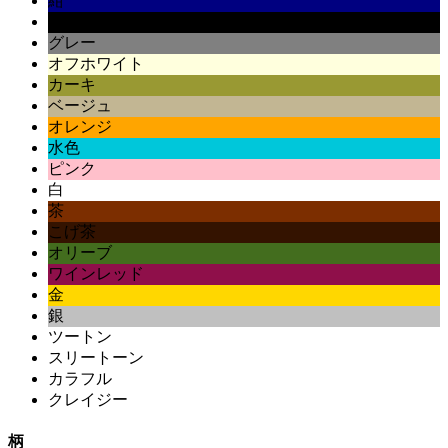
紺
黒
グレー
オフホワイト
カーキ
ベージュ
オレンジ
水色
ピンク
白
茶
こげ茶
オリーブ
ワインレッド
金
銀
ツートン
スリートーン
カラフル
クレイジー
柄