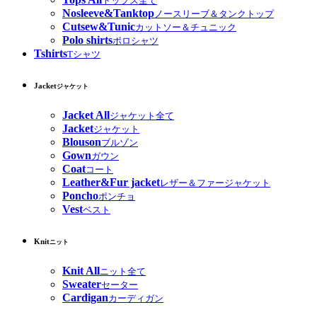
トップス全て
Nosleeve&Tanktop
ノースリーブ＆タンクトップ
Cutsew&Tunic
カットソー＆チュニック
Polo shirts
ポロシャツ
Tshirts
Tシャツ
Jacket
ジャケット
Jacket All
ジャケット全て
Jacket
ジャケット
Blouson
ブルゾン
Gown
ガウン
Coat
コート
Leather&Fur jacket
レザー＆ファージャケット
Poncho
ポンチョ
Vest
ベスト
Knit
ニット
Knit All
ニット全て
Sweater
セーター
Cardigan
カーディガン