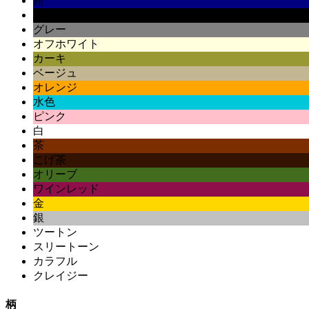
紺
黒
グレー
オフホワイト
カーキ
ベージュ
オレンジ
水色
ピンク
白
茶
こげ茶
オリーブ
ワインレッド
金
銀
ツートン
スリートーン
カラフル
クレイジー
柄