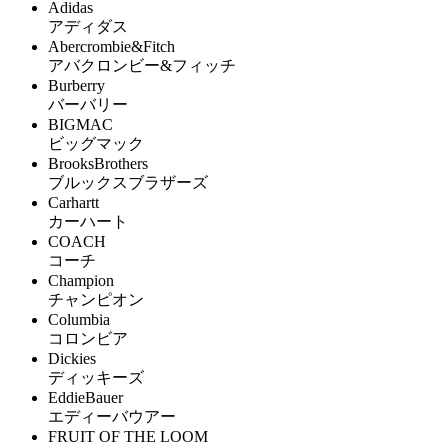
Adidas
アディダス
Abercrombie&Fitch
アバクロンビー&フィッチ
Burberry
バーバリー
BIGMAC
ビッグマック
BrooksBrothers
ブルックスブラザーズ
Carhartt
カーハート
COACH
コーチ
Champion
チャンピオン
Columbia
コロンビア
Dickies
ディッキーズ
EddieBauer
エディーバウアー
FRUIT OF THE LOOM