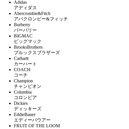
Adidas
アディダス
Abercrombie&Fitch
アバクロンビー&フィッチ
Burberry
バーバリー
BIGMAC
ビッグマック
BrooksBrothers
ブルックスブラザーズ
Carhartt
カーハート
COACH
コーチ
Champion
チャンピオン
Columbia
コロンビア
Dickies
ディッキーズ
EddieBauer
エディーバウアー
FRUIT OF THE LOOM