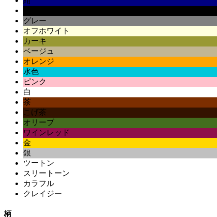
紺
黒
グレー
オフホワイト
カーキ
ベージュ
オレンジ
水色
ピンク
白
茶
こげ茶
オリーブ
ワインレッド
金
銀
ツートン
スリートーン
カラフル
クレイジー
柄