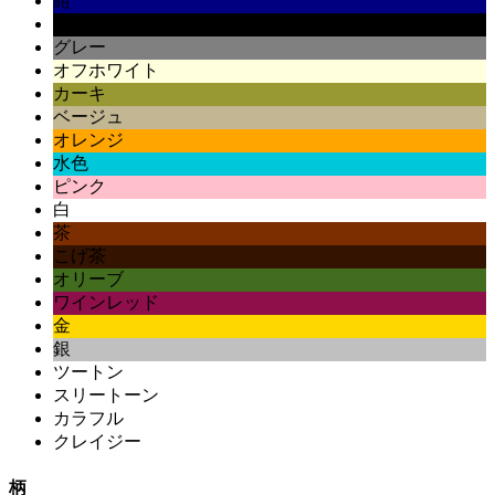
紺
黒
グレー
オフホワイト
カーキ
ベージュ
オレンジ
水色
ピンク
白
茶
こげ茶
オリーブ
ワインレッド
金
銀
ツートン
スリートーン
カラフル
クレイジー
柄