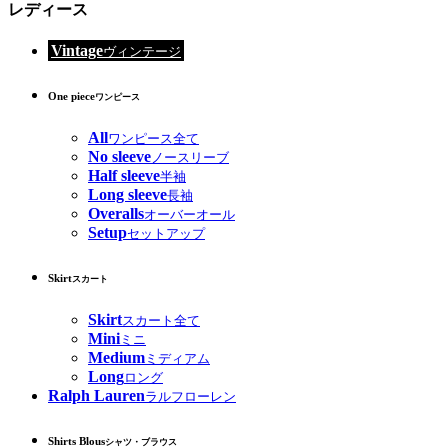
レディース
Vintage
ヴィンテージ
One piece
ワンピース
All
ワンピース全て
No sleeve
ノースリーブ
Half sleeve
半袖
Long sleeve
長袖
Overalls
オーバーオール
Setup
セットアップ
Skirt
スカート
Skirt
スカート全て
Mini
ミニ
Medium
ミディアム
Long
ロング
Ralph Lauren
ラルフローレン
Shirts Blous
シャツ・ブラウス