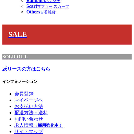
Bandana
バンダナ
Scarf
マフラー,スカーフ
Others
古着雑貨
SALE
SOLD OUT
リースの方はこちら
インフォメーション
会員登録
マイページへ
お支払い方法
配送方法・送料
お問い合わせ
求人情報
→採用強化中！
サイトマップ