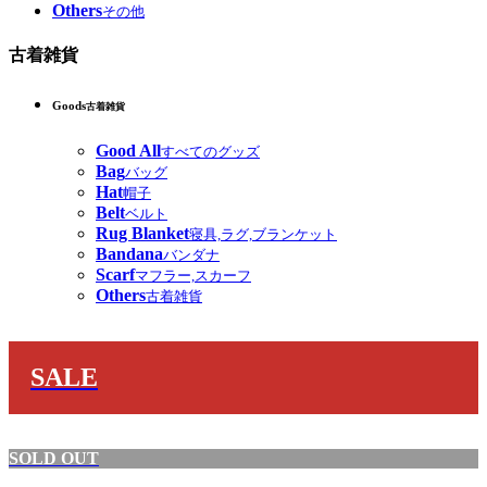
Others
その他
古着雑貨
Goods
古着雑貨
Good All
すべてのグッズ
Bag
バッグ
Hat
帽子
Belt
ベルト
Rug Blanket
寝具,ラグ,ブランケット
Bandana
バンダナ
Scarf
マフラー,スカーフ
Others
古着雑貨
SALE
SOLD OUT