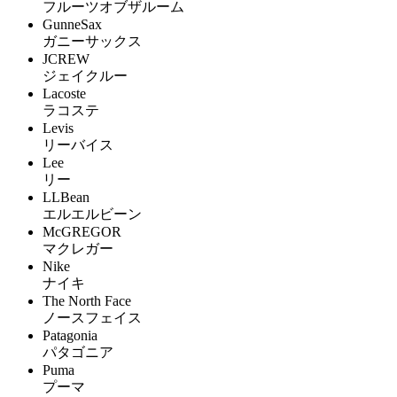
フルーツオブザルーム
GunneSax
ガニーサックス
JCREW
ジェイクルー
Lacoste
ラコステ
Levis
リーバイス
Lee
リー
LLBean
エルエルビーン
McGREGOR
マクレガー
Nike
ナイキ
The North Face
ノースフェイス
Patagonia
パタゴニア
Puma
プーマ