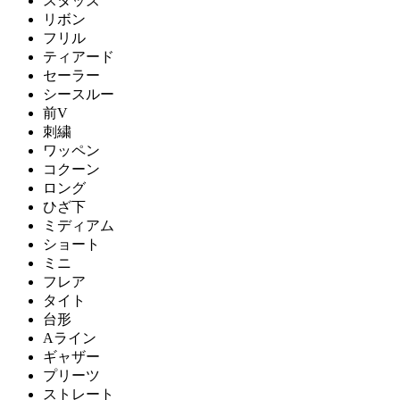
スタッズ
リボン
フリル
ティアード
セーラー
シースルー
前V
刺繍
ワッペン
コクーン
ロング
ひざ下
ミディアム
ショート
ミニ
フレア
タイト
台形
Aライン
ギャザー
プリーツ
ストレート