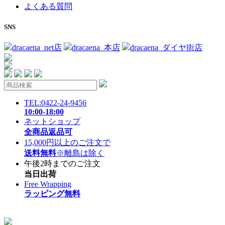
よくある質問
SNS
dracaena_net店
dracaena_本店
dracaena_ダイヤ街店
TEL:0422-24-9456
10:00-18:00
ネットショップ
全商品返品可
15,000円以上のご注文で
送料無料
※離島は除く
午後2時までのご注文
当日出荷
Free Wrapping
ラッピング無料