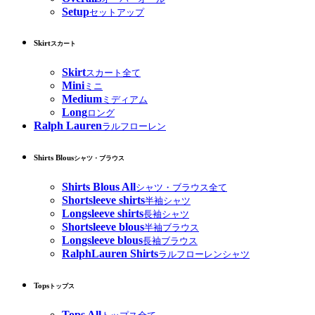
Setup
セットアップ
Skirt
スカート
Skirt
スカート全て
Mini
ミニ
Medium
ミディアム
Long
ロング
Ralph Lauren
ラルフローレン
Shirts Blous
シャツ・ブラウス
Shirts Blous All
シャツ・ブラウス全て
Shortsleeve shirts
半袖シャツ
Longsleeve shirts
長袖シャツ
Shortsleeve blous
半袖ブラウス
Longsleeve blous
長袖ブラウス
RalphLauren Shirts
ラルフローレンシャツ
Tops
トップス
Tops All