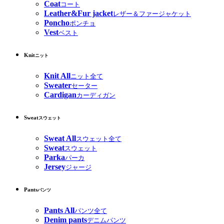
Coat
コート
Leather&Fur jacket
レザー＆ファージャケット
Poncho
ポンチョ
Vest
ベスト
Knit
ニット
Knit All
ニット全て
Sweater
セーター
Cardigan
カーディガン
Sweat
スウェット
Sweat All
スウェット全て
Sweat
スウェット
Parka
パーカ
Jersey
ジャージ
Pants
パンツ
Pants All
パンツ全て
Denim pants
デニムパンツ