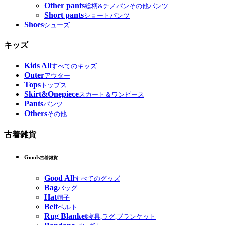
Other pants
総柄&チノパンその他パンツ
Short pants
ショートパンツ
Shoes
シューズ
キッズ
Kids All
すべてのキッズ
Outer
アウター
Tops
トップス
Skirt&Onepiece
スカート＆ワンピース
Pants
パンツ
Others
その他
古着雑貨
Goods
古着雑貨
Good All
すべてのグッズ
Bag
バッグ
Hat
帽子
Belt
ベルト
Rug Blanket
寝具,ラグ,ブランケット