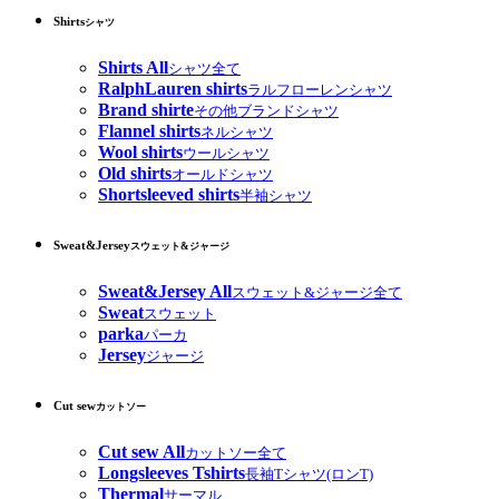
Shirts
シャツ
Shirts All
シャツ全て
RalphLauren shirts
ラルフローレンシャツ
Brand shirte
その他ブランドシャツ
Flannel shirts
ネルシャツ
Wool shirts
ウールシャツ
Old shirts
オールドシャツ
Shortsleeved shirts
半袖シャツ
Sweat&Jersey
スウェット&ジャージ
Sweat&Jersey All
スウェット&ジャージ全て
Sweat
スウェット
parka
パーカ
Jersey
ジャージ
Cut sew
カットソー
Cut sew All
カットソー全て
Longsleeves Tshirts
長袖Tシャツ(ロンT)
Thermal
サーマル