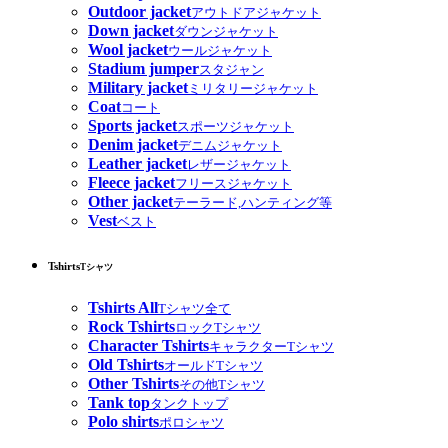
Outdoor jacket
アウトドアジャケット
Down jacket
ダウンジャケット
Wool jacket
ウールジャケット
Stadium jumper
スタジャン
Military jacket
ミリタリージャケット
Coat
コート
Sports jacket
スポーツジャケット
Denim jacket
デニムジャケット
Leather jacket
レザージャケット
Fleece jacket
フリースジャケット
Other jacket
テーラード,ハンティング等
Vest
ベスト
Tshirts
Tシャツ
Tshirts All
Tシャツ全て
Rock Tshirts
ロックTシャツ
Character Tshirts
キャラクターTシャツ
Old Tshirts
オールドTシャツ
Other Tshirts
その他Tシャツ
Tank top
タンクトップ
Polo shirts
ポロシャツ