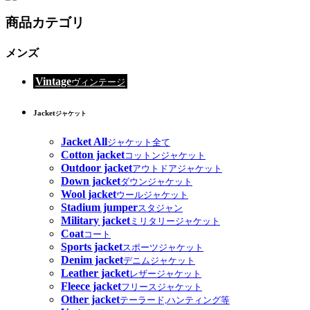
商品カテゴリ
メンズ
Vintage
ヴィンテージ
Jacket
ジャケット
Jacket All
ジャケット全て
Cotton jacket
コットンジャケット
Outdoor jacket
アウトドアジャケット
Down jacket
ダウンジャケット
Wool jacket
ウールジャケット
Stadium jumper
スタジャン
Military jacket
ミリタリージャケット
Coat
コート
Sports jacket
スポーツジャケット
Denim jacket
デニムジャケット
Leather jacket
レザージャケット
Fleece jacket
フリースジャケット
Other jacket
テーラード,ハンティング等