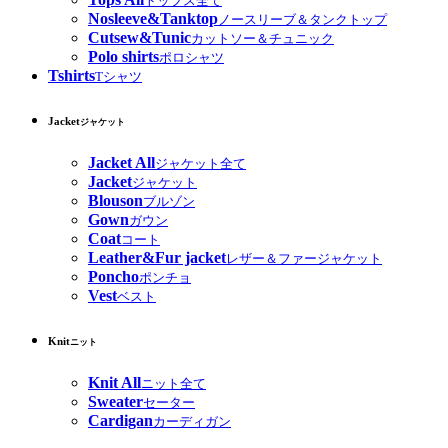
トップス全て
Nosleeve&Tanktop
ノースリーブ＆タンクトップ
Cutsew&Tunic
カットソー＆チュニック
Polo shirts
ポロシャツ
Tshirts
Tシャツ
Jacket
ジャケット
Jacket All
ジャケット全て
Jacket
ジャケット
Blouson
ブルゾン
Gown
ガウン
Coat
コート
Leather&Fur jacket
レザー＆ファージャケット
Poncho
ポンチョ
Vest
ベスト
Knit
ニット
Knit All
ニット全て
Sweater
セーター
Cardigan
カーディガン