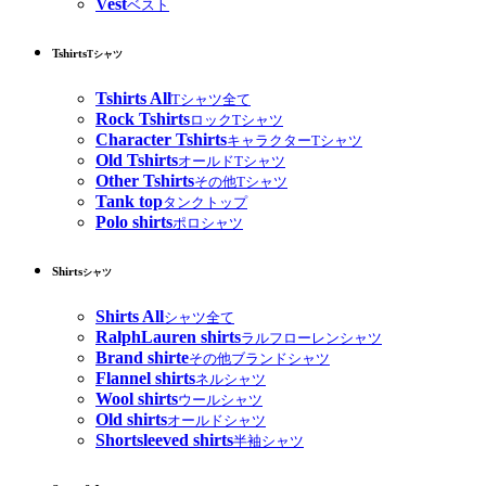
Vest
ベスト
Tshirts
Tシャツ
Tshirts All
Tシャツ全て
Rock Tshirts
ロックTシャツ
Character Tshirts
キャラクターTシャツ
Old Tshirts
オールドTシャツ
Other Tshirts
その他Tシャツ
Tank top
タンクトップ
Polo shirts
ポロシャツ
Shirts
シャツ
Shirts All
シャツ全て
RalphLauren shirts
ラルフローレンシャツ
Brand shirte
その他ブランドシャツ
Flannel shirts
ネルシャツ
Wool shirts
ウールシャツ
Old shirts
オールドシャツ
Shortsleeved shirts
半袖シャツ