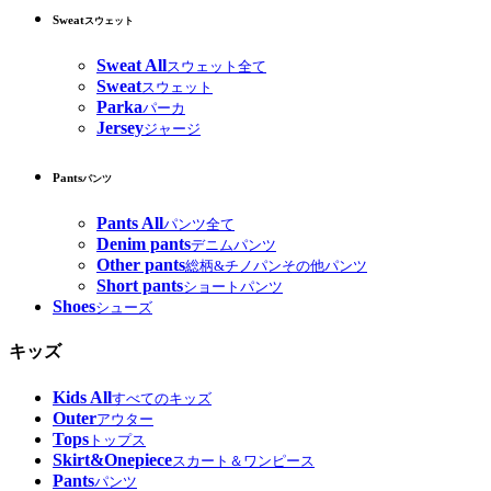
Sweat
スウェット
Sweat All
スウェット全て
Sweat
スウェット
Parka
パーカ
Jersey
ジャージ
Pants
パンツ
Pants All
パンツ全て
Denim pants
デニムパンツ
Other pants
総柄&チノパンその他パンツ
Short pants
ショートパンツ
Shoes
シューズ
キッズ
Kids All
すべてのキッズ
Outer
アウター
Tops
トップス
Skirt&Onepiece
スカート＆ワンピース
Pants
パンツ