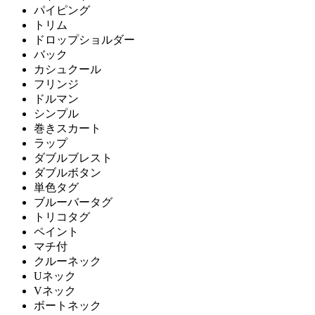
パイピング
トリム
ドロップショルダー
バック
カシュクール
フリンジ
ドルマン
シンプル
巻きスカート
ラップ
ダブルブレスト
ダブルボタン
単色タグ
ブルーバータグ
トリコタグ
ペイント
マチ付
クルーネック
Uネック
Vネック
ボートネック