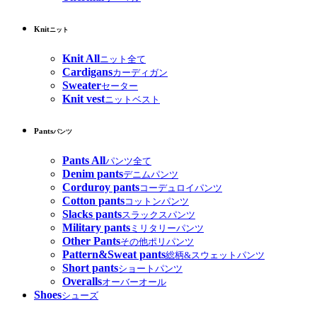
Knit
ニット
Knit All
ニット全て
Cardigans
カーディガン
Sweater
セーター
Knit vest
ニットベスト
Pants
パンツ
Pants All
パンツ全て
Denim pants
デニムパンツ
Corduroy pants
コーデュロイパンツ
Cotton pants
コットンパンツ
Slacks pants
スラックスパンツ
Military pants
ミリタリーパンツ
Other Pants
その他ポリパンツ
Pattern&Sweat pants
総柄&スウェットパンツ
Short pants
ショートパンツ
Overalls
オーバーオール
Shoes
シューズ