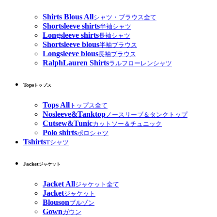
Shirts Blous All
シャツ・ブラウス全て
Shortsleeve shirts
半袖シャツ
Longsleeve shirts
長袖シャツ
Shortsleeve blous
半袖ブラウス
Longsleeve blous
長袖ブラウス
RalphLauren Shirts
ラルフローレンシャツ
Tops
トップス
Tops All
トップス全て
Nosleeve&Tanktop
ノースリーブ＆タンクトップ
Cutsew&Tunic
カットソー＆チュニック
Polo shirts
ポロシャツ
Tshirts
Tシャツ
Jacket
ジャケット
Jacket All
ジャケット全て
Jacket
ジャケット
Blouson
ブルゾン
Gown
ガウン