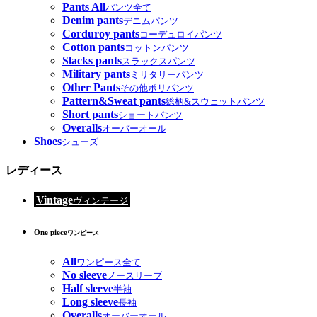
Pants All
パンツ全て
Denim pants
デニムパンツ
Corduroy pants
コーデュロイパンツ
Cotton pants
コットンパンツ
Slacks pants
スラックスパンツ
Military pants
ミリタリーパンツ
Other Pants
その他ポリパンツ
Pattern&Sweat pants
総柄&スウェットパンツ
Short pants
ショートパンツ
Overalls
オーバーオール
Shoes
シューズ
レディース
Vintage
ヴィンテージ
One piece
ワンピース
All
ワンピース全て
No sleeve
ノースリーブ
Half sleeve
半袖
Long sleeve
長袖
Overalls
オーバーオール