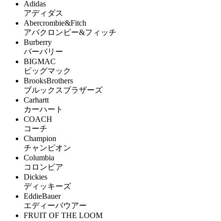
Adidas
アディダス
Abercrombie&Fitch
アバクロンビー&フィッチ
Burberry
バーバリー
BIGMAC
ビッグマック
BrooksBrothers
ブルックスブラザーズ
Carhartt
カーハート
COACH
コーチ
Champion
チャンピオン
Columbia
コロンビア
Dickies
ディッキーズ
EddieBauer
エディーバウアー
FRUIT OF THE LOOM