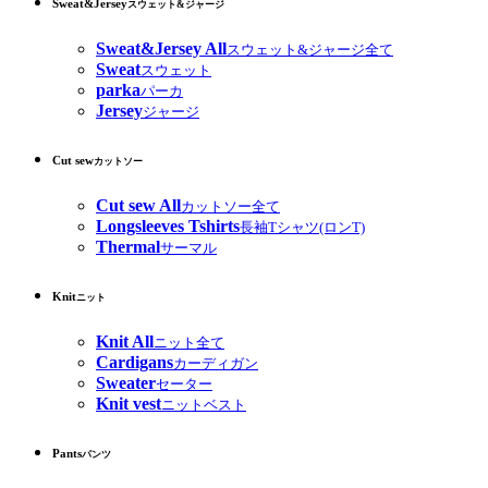
Sweat&Jersey
スウェット&ジャージ
Sweat&Jersey All
スウェット&ジャージ全て
Sweat
スウェット
parka
パーカ
Jersey
ジャージ
Cut sew
カットソー
Cut sew All
カットソー全て
Longsleeves Tshirts
長袖Tシャツ(ロンT)
Thermal
サーマル
Knit
ニット
Knit All
ニット全て
Cardigans
カーディガン
Sweater
セーター
Knit vest
ニットベスト
Pants
パンツ