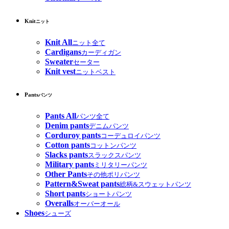
Knit
ニット
Knit All
ニット全て
Cardigans
カーディガン
Sweater
セーター
Knit vest
ニットベスト
Pants
パンツ
Pants All
パンツ全て
Denim pants
デニムパンツ
Corduroy pants
コーデュロイパンツ
Cotton pants
コットンパンツ
Slacks pants
スラックスパンツ
Military pants
ミリタリーパンツ
Other Pants
その他ポリパンツ
Pattern&Sweat pants
総柄&スウェットパンツ
Short pants
ショートパンツ
Overalls
オーバーオール
Shoes
シューズ