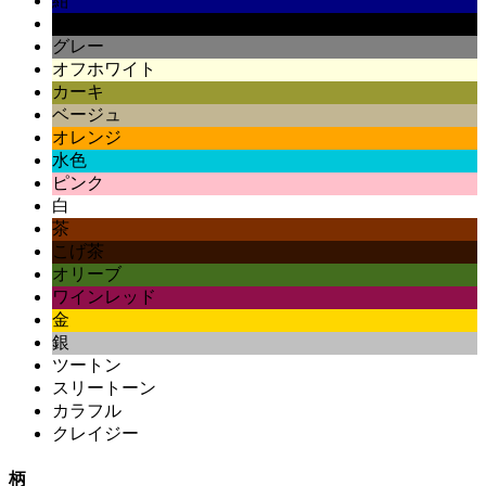
紺
黒
グレー
オフホワイト
カーキ
ベージュ
オレンジ
水色
ピンク
白
茶
こげ茶
オリーブ
ワインレッド
金
銀
ツートン
スリートーン
カラフル
クレイジー
柄