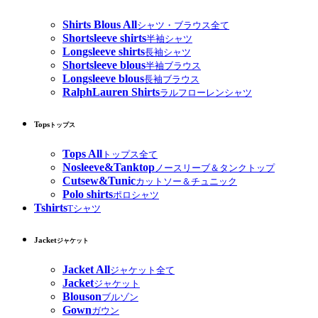
Shirts Blous All
シャツ・ブラウス全て
Shortsleeve shirts
半袖シャツ
Longsleeve shirts
長袖シャツ
Shortsleeve blous
半袖ブラウス
Longsleeve blous
長袖ブラウス
RalphLauren Shirts
ラルフローレンシャツ
Tops
トップス
Tops All
トップス全て
Nosleeve&Tanktop
ノースリーブ＆タンクトップ
Cutsew&Tunic
カットソー＆チュニック
Polo shirts
ポロシャツ
Tshirts
Tシャツ
Jacket
ジャケット
Jacket All
ジャケット全て
Jacket
ジャケット
Blouson
ブルゾン
Gown
ガウン