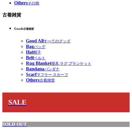
Others
その他
古着雑貨
Goods
古着雑貨
Good All
すべてのグッズ
Bag
バッグ
Hat
帽子
Belt
ベルト
Rug Blanket
寝具,ラグ,ブランケット
Bandana
バンダナ
Scarf
マフラー,スカーフ
Others
古着雑貨
SALE
SOLD OUT