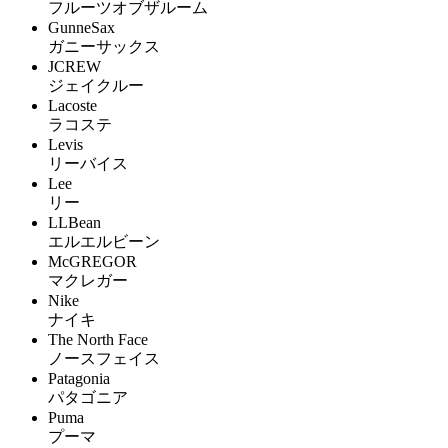
フルーツオブザルーム
GunneSax
ガニーサックス
JCREW
ジェイクルー
Lacoste
ラコステ
Levis
リーバイス
Lee
リー
LLBean
エルエルビーン
McGREGOR
マクレガー
Nike
ナイキ
The North Face
ノースフェイス
Patagonia
パタゴニア
Puma
プーマ