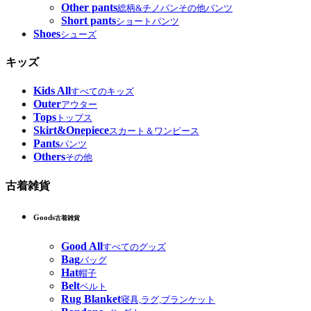
Other pants
総柄&チノパンその他パンツ
Short pants
ショートパンツ
Shoes
シューズ
キッズ
Kids All
すべてのキッズ
Outer
アウター
Tops
トップス
Skirt&Onepiece
スカート＆ワンピース
Pants
パンツ
Others
その他
古着雑貨
Goods
古着雑貨
Good All
すべてのグッズ
Bag
バッグ
Hat
帽子
Belt
ベルト
Rug Blanket
寝具,ラグ,ブランケット