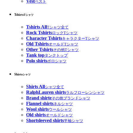
Vest
ベスト
Tshirts
Tシャツ
Tshirts All
Tシャツ全て
Rock Tshirts
ロックTシャツ
Character Tshirts
キャラクターTシャツ
Old Tshirts
オールドTシャツ
Other Tshirts
その他Tシャツ
Tank top
タンクトップ
Polo shirts
ポロシャツ
Shirts
シャツ
Shirts All
シャツ全て
RalphLauren shirts
ラルフローレンシャツ
Brand shirte
その他ブランドシャツ
Flannel shirts
ネルシャツ
Wool shirts
ウールシャツ
Old shirts
オールドシャツ
Shortsleeved shirts
半袖シャツ