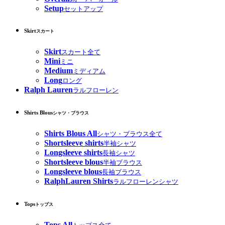
Setup
セットアップ
Skirt
スカート
Skirt
スカート全て
Mini
ミニ
Medium
ミディアム
Long
ロング
Ralph Lauren
ラルフローレン
Shirts Blous
シャツ・ブラウス
Shirts Blous All
シャツ・ブラウス全て
Shortsleeve shirts
半袖シャツ
Longsleeve shirts
長袖シャツ
Shortsleeve blous
半袖ブラウス
Longsleeve blous
長袖ブラウス
RalphLauren Shirts
ラルフローレンシャツ
Tops
トップス
Tops All