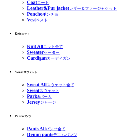
Coat
コート
Leather&Fur jacket
レザー＆ファージャケット
Poncho
ポンチョ
Vest
ベスト
Knit
ニット
Knit All
ニット全て
Sweater
セーター
Cardigan
カーディガン
Sweat
スウェット
Sweat All
スウェット全て
Sweat
スウェット
Parka
パーカ
Jersey
ジャージ
Pants
パンツ
Pants All
パンツ全て
Denim pants
デニムパンツ