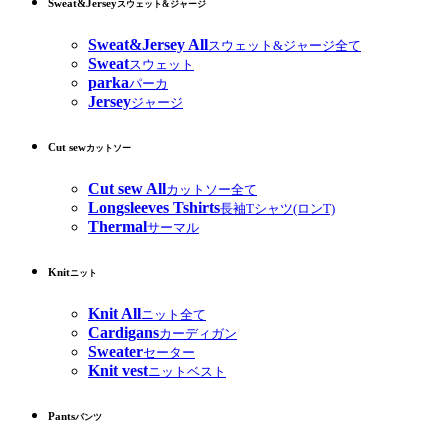
Sweat&Jersey
スウェット&ジャージ
Sweat&Jersey All
スウェット&ジャージ全て
Sweat
スウェット
parka
パーカ
Jersey
ジャージ
Cut sew
カットソー
Cut sew All
カットソー全て
Longsleeves Tshirts
長袖Tシャツ(ロンT)
Thermal
サーマル
Knit
ニット
Knit All
ニット全て
Cardigans
カーディガン
Sweater
セーター
Knit vest
ニットベスト
Pants
パンツ