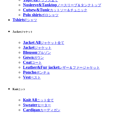
トップス全て
Nosleeve&Tanktop
ノースリーブ＆タンクトップ
Cutsew&Tunic
カットソー＆チュニック
Polo shirts
ポロシャツ
Tshirts
Tシャツ
Jacket
ジャケット
Jacket All
ジャケット全て
Jacket
ジャケット
Blouson
ブルゾン
Gown
ガウン
Coat
コート
Leather&Fur jacket
レザー＆ファージャケット
Poncho
ポンチョ
Vest
ベスト
Knit
ニット
Knit All
ニット全て
Sweater
セーター
Cardigan
カーディガン