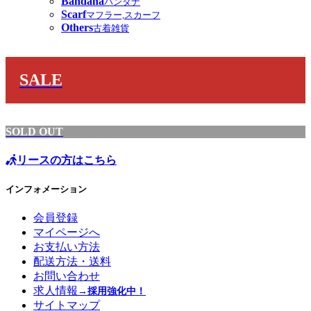
Bandana
バンダナ
Scarf
マフラー,スカーフ
Others
古着雑貨
SALE
SOLD OUT
リースの方はこちら
インフォメーション
会員登録
マイページへ
お支払い方法
配送方法・送料
お問い合わせ
求人情報
→採用強化中！
サイトマップ