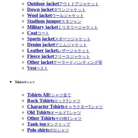
Outdoor jacket
アウトドアジャケット
Down jacket
ダウンジャケット
Wool jacket
ウールジャケット
Stadium jumper
スタジャン
Military jacket
ミリタリージャケット
Coat
コート
Sports jacket
スポーツジャケット
Denim jacket
デニムジャケット
Leather jacket
レザージャケット
Fleece jacket
フリースジャケット
Other jacket
テーラード,ハンティング等
Vest
ベスト
Tshirts
Tシャツ
Tshirts All
Tシャツ全て
Rock Tshirts
ロックTシャツ
Character Tshirts
キャラクターTシャツ
Old Tshirts
オールドTシャツ
Other Tshirts
その他Tシャツ
Tank top
タンクトップ
Polo shirts
ポロシャツ