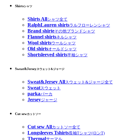
Shirts
シャツ
Shirts All
シャツ全て
RalphLauren shirts
ラルフローレンシャツ
Brand shirte
その他ブランドシャツ
Flannel shirts
ネルシャツ
Wool shirts
ウールシャツ
Old shirts
オールドシャツ
Shortsleeved shirts
半袖シャツ
Sweat&Jersey
スウェット&ジャージ
Sweat&Jersey All
スウェット&ジャージ全て
Sweat
スウェット
parka
パーカ
Jersey
ジャージ
Cut sew
カットソー
Cut sew All
カットソー全て
Longsleeves Tshirts
長袖Tシャツ(ロンT)
Thermal
サーマル