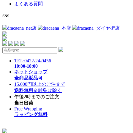
よくある質問
SNS
dracaena_net店
dracaena_本店
dracaena_ダイヤ街店
TEL:0422-24-9456
10:00-18:00
ネットショップ
全商品返品可
15,000円以上のご注文で
送料無料
※離島は除く
午後2時までのご注文
当日出荷
Free Wrapping
ラッピング無料