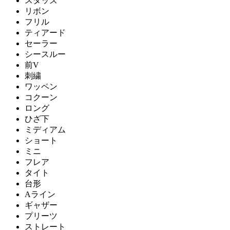
スタッズ
リボン
フリル
ティアード
セーラー
シースルー
前V
刺繍
ワッペン
コクーン
ロング
ひざ下
ミディアム
ショート
ミニ
フレア
タイト
台形
Aライン
ギャザー
プリーツ
ストレート