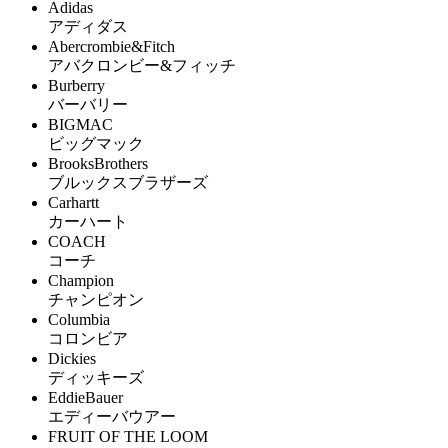
Adidas
アディダス
Abercrombie&Fitch
アバクロンビー&フィッチ
Burberry
バーバリー
BIGMAC
ビッグマック
BrooksBrothers
ブルックスブラザーズ
Carhartt
カーハート
COACH
コーチ
Champion
チャンピオン
Columbia
コロンビア
Dickies
ディッキーズ
EddieBauer
エディーバウアー
FRUIT OF THE LOOM