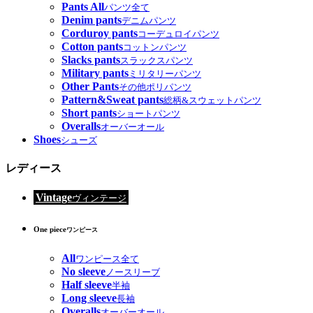
Pants All
パンツ全て
Denim pants
デニムパンツ
Corduroy pants
コーデュロイパンツ
Cotton pants
コットンパンツ
Slacks pants
スラックスパンツ
Military pants
ミリタリーパンツ
Other Pants
その他ポリパンツ
Pattern&Sweat pants
総柄&スウェットパンツ
Short pants
ショートパンツ
Overalls
オーバーオール
Shoes
シューズ
レディース
Vintage
ヴィンテージ
One piece
ワンピース
All
ワンピース全て
No sleeve
ノースリーブ
Half sleeve
半袖
Long sleeve
長袖
Overalls
オーバーオール