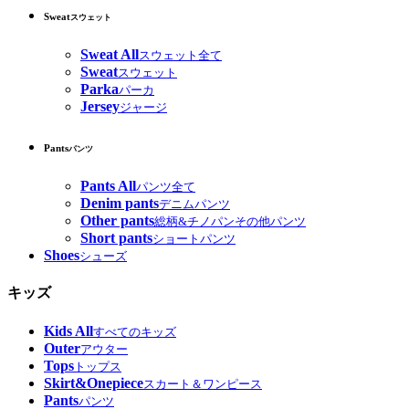
Sweat
スウェット
Sweat All
スウェット全て
Sweat
スウェット
Parka
パーカ
Jersey
ジャージ
Pants
パンツ
Pants All
パンツ全て
Denim pants
デニムパンツ
Other pants
総柄&チノパンその他パンツ
Short pants
ショートパンツ
Shoes
シューズ
キッズ
Kids All
すべてのキッズ
Outer
アウター
Tops
トップス
Skirt&Onepiece
スカート＆ワンピース
Pants
パンツ