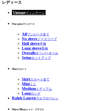
レディース
Vintage
ヴィンテージ
One piece
ワンピース
All
ワンピース全て
No sleeve
ノースリーブ
Half sleeve
半袖
Long sleeve
長袖
Overalls
オーバーオール
Setup
セットアップ
Skirt
スカート
Skirt
スカート全て
Mini
ミニ
Medium
ミディアム
Long
ロング
Ralph Lauren
ラルフローレン
Shirts Blous
シャツ・ブラウス