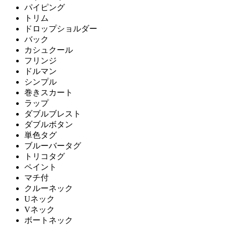
パイピング
トリム
ドロップショルダー
バック
カシュクール
フリンジ
ドルマン
シンプル
巻きスカート
ラップ
ダブルブレスト
ダブルボタン
単色タグ
ブルーバータグ
トリコタグ
ペイント
マチ付
クルーネック
Uネック
Vネック
ボートネック