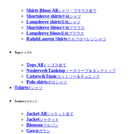
Shirts Blous All
シャツ・ブラウス全て
Shortsleeve shirts
半袖シャツ
Longsleeve shirts
長袖シャツ
Shortsleeve blous
半袖ブラウス
Longsleeve blous
長袖ブラウス
RalphLauren Shirts
ラルフローレンシャツ
Tops
トップス
Tops All
トップス全て
Nosleeve&Tanktop
ノースリーブ＆タンクトップ
Cutsew&Tunic
カットソー＆チュニック
Polo shirts
ポロシャツ
Tshirts
Tシャツ
Jacket
ジャケット
Jacket All
ジャケット全て
Jacket
ジャケット
Blouson
ブルゾン
Gown
ガウン