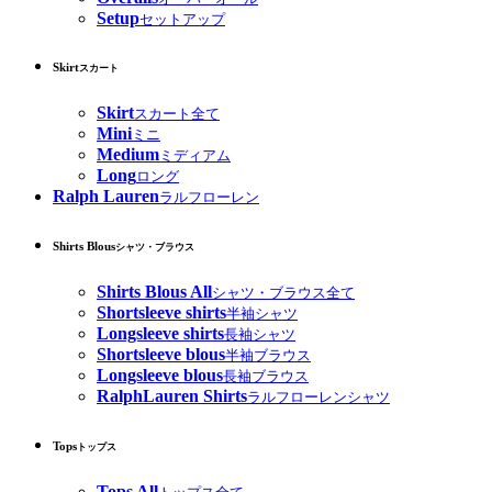
Setup
セットアップ
Skirt
スカート
Skirt
スカート全て
Mini
ミニ
Medium
ミディアム
Long
ロング
Ralph Lauren
ラルフローレン
Shirts Blous
シャツ・ブラウス
Shirts Blous All
シャツ・ブラウス全て
Shortsleeve shirts
半袖シャツ
Longsleeve shirts
長袖シャツ
Shortsleeve blous
半袖ブラウス
Longsleeve blous
長袖ブラウス
RalphLauren Shirts
ラルフローレンシャツ
Tops
トップス
Tops All