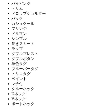
パイピング
トリム
ドロップショルダー
バック
カシュクール
フリンジ
ドルマン
シンプル
巻きスカート
ラップ
ダブルブレスト
ダブルボタン
単色タグ
ブルーバータグ
トリコタグ
ペイント
マチ付
クルーネック
Uネック
Vネック
ボートネック