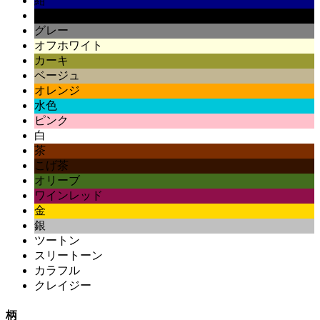
紺
黒
グレー
オフホワイト
カーキ
ベージュ
オレンジ
水色
ピンク
白
茶
こげ茶
オリーブ
ワインレッド
金
銀
ツートン
スリートーン
カラフル
クレイジー
柄