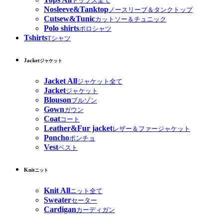
トップス全て
Nosleeve&Tanktop
ノースリーブ＆タンクトップ
Cutsew&Tunic
カットソー＆チュニック
Polo shirts
ポロシャツ
Tshirts
Tシャツ
Jacket
ジャケット
Jacket All
ジャケット全て
Jacket
ジャケット
Blouson
ブルゾン
Gown
ガウン
Coat
コート
Leather&Fur jacket
レザー＆ファージャケット
Poncho
ポンチョ
Vest
ベスト
Knit
ニット
Knit All
ニット全て
Sweater
セーター
Cardigan
カーディガン