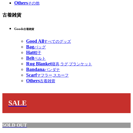
Others
その他
古着雑貨
Goods
古着雑貨
Good All
すべてのグッズ
Bag
バッグ
Hat
帽子
Belt
ベルト
Rug Blanket
寝具,ラグ,ブランケット
Bandana
バンダナ
Scarf
マフラー,スカーフ
Others
古着雑貨
SALE
SOLD OUT