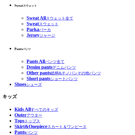
Sweat
スウェット
Sweat All
スウェット全て
Sweat
スウェット
Parka
パーカ
Jersey
ジャージ
Pants
パンツ
Pants All
パンツ全て
Denim pants
デニムパンツ
Other pants
総柄&チノパンその他パンツ
Short pants
ショートパンツ
Shoes
シューズ
キッズ
Kids All
すべてのキッズ
Outer
アウター
Tops
トップス
Skirt&Onepiece
スカート＆ワンピース
Pants
パンツ