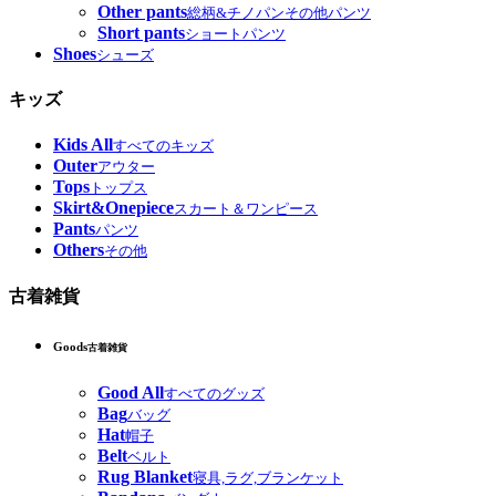
Other pants
総柄&チノパンその他パンツ
Short pants
ショートパンツ
Shoes
シューズ
キッズ
Kids All
すべてのキッズ
Outer
アウター
Tops
トップス
Skirt&Onepiece
スカート＆ワンピース
Pants
パンツ
Others
その他
古着雑貨
Goods
古着雑貨
Good All
すべてのグッズ
Bag
バッグ
Hat
帽子
Belt
ベルト
Rug Blanket
寝具,ラグ,ブランケット