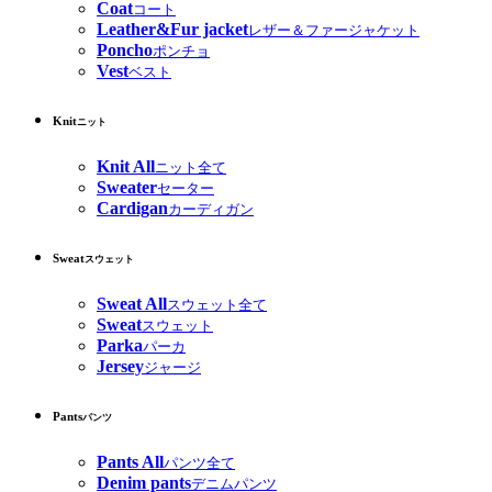
Coat
コート
Leather&Fur jacket
レザー＆ファージャケット
Poncho
ポンチョ
Vest
ベスト
Knit
ニット
Knit All
ニット全て
Sweater
セーター
Cardigan
カーディガン
Sweat
スウェット
Sweat All
スウェット全て
Sweat
スウェット
Parka
パーカ
Jersey
ジャージ
Pants
パンツ
Pants All
パンツ全て
Denim pants
デニムパンツ