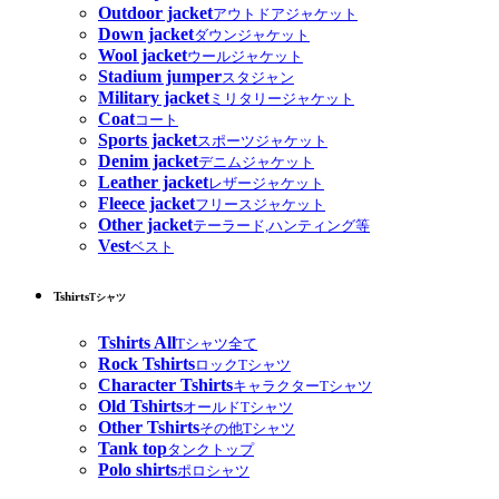
Outdoor jacket
アウトドアジャケット
Down jacket
ダウンジャケット
Wool jacket
ウールジャケット
Stadium jumper
スタジャン
Military jacket
ミリタリージャケット
Coat
コート
Sports jacket
スポーツジャケット
Denim jacket
デニムジャケット
Leather jacket
レザージャケット
Fleece jacket
フリースジャケット
Other jacket
テーラード,ハンティング等
Vest
ベスト
Tshirts
Tシャツ
Tshirts All
Tシャツ全て
Rock Tshirts
ロックTシャツ
Character Tshirts
キャラクターTシャツ
Old Tshirts
オールドTシャツ
Other Tshirts
その他Tシャツ
Tank top
タンクトップ
Polo shirts
ポロシャツ