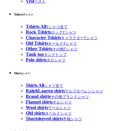
Vest
ベスト
Tshirts
Tシャツ
Tshirts All
Tシャツ全て
Rock Tshirts
ロックTシャツ
Character Tshirts
キャラクターTシャツ
Old Tshirts
オールドTシャツ
Other Tshirts
その他Tシャツ
Tank top
タンクトップ
Polo shirts
ポロシャツ
Shirts
シャツ
Shirts All
シャツ全て
RalphLauren shirts
ラルフローレンシャツ
Brand shirte
その他ブランドシャツ
Flannel shirts
ネルシャツ
Wool shirts
ウールシャツ
Old shirts
オールドシャツ
Shortsleeved shirts
半袖シャツ