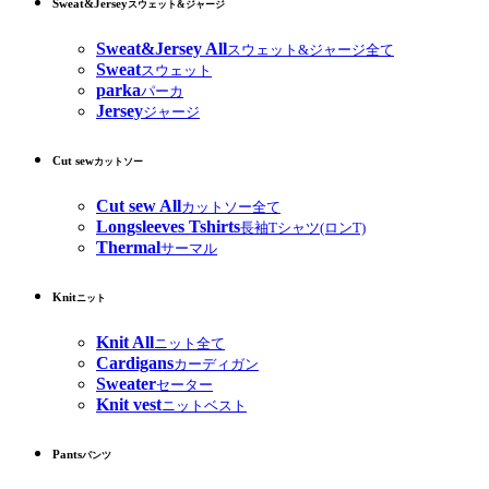
Sweat&Jersey
スウェット&ジャージ
Sweat&Jersey All
スウェット&ジャージ全て
Sweat
スウェット
parka
パーカ
Jersey
ジャージ
Cut sew
カットソー
Cut sew All
カットソー全て
Longsleeves Tshirts
長袖Tシャツ(ロンT)
Thermal
サーマル
Knit
ニット
Knit All
ニット全て
Cardigans
カーディガン
Sweater
セーター
Knit vest
ニットベスト
Pants
パンツ