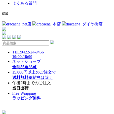
よくある質問
SNS
dracaena_net店
dracaena_本店
dracaena_ダイヤ街店
TEL:0422-24-9456
10:00-18:00
ネットショップ
全商品返品可
15,000円以上のご注文で
送料無料
※離島は除く
午後2時までのご注文
当日出荷
Free Wrapping
ラッピング無料