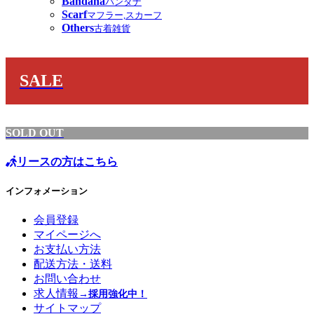
Bandana
バンダナ
Scarf
マフラー,スカーフ
Others
古着雑貨
SALE
SOLD OUT
リースの方はこちら
インフォメーション
会員登録
マイページへ
お支払い方法
配送方法・送料
お問い合わせ
求人情報
→採用強化中！
サイトマップ