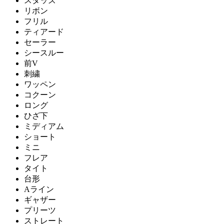
スタッズ
リボン
フリル
ティアード
セーラー
シースルー
前V
刺繍
ワッペン
コクーン
ロング
ひざ下
ミディアム
ショート
ミニ
フレア
タイト
台形
Aライン
ギャザー
プリーツ
ストレート