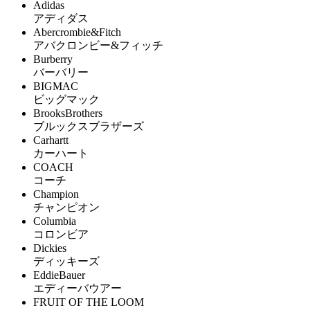
Adidas
アディダス
Abercrombie&Fitch
アバクロンビー&フィッチ
Burberry
バーバリー
BIGMAC
ビッグマック
BrooksBrothers
ブルックスブラザーズ
Carhartt
カーハート
COACH
コーチ
Champion
チャンピオン
Columbia
コロンビア
Dickies
ディッキーズ
EddieBauer
エディーバウアー
FRUIT OF THE LOOM