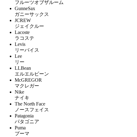
フルーツオブザルーム
GunneSax
ガニーサックス
JCREW
ジェイクルー
Lacoste
ラコステ
Levis
リーバイス
Lee
リー
LLBean
エルエルビーン
McGREGOR
マクレガー
Nike
ナイキ
The North Face
ノースフェイス
Patagonia
パタゴニア
Puma
プーマ