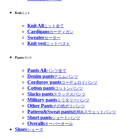
Knit
ニット
Knit All
ニット全て
Cardigans
カーディガン
Sweater
セーター
Knit vest
ニットベスト
Pants
パンツ
Pants All
パンツ全て
Denim pants
デニムパンツ
Corduroy pants
コーデュロイパンツ
Cotton pants
コットンパンツ
Slacks pants
スラックスパンツ
Military pants
ミリタリーパンツ
Other Pants
その他ポリパンツ
Pattern&Sweat pants
総柄&スウェットパンツ
Short pants
ショートパンツ
Overalls
オーバーオール
Shoes
シューズ