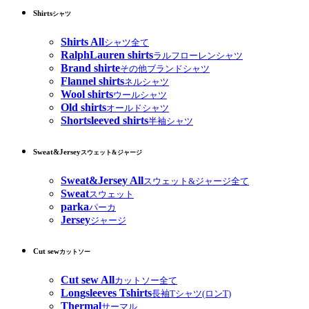
Shirts
シャツ
Shirts All
シャツ全て
RalphLauren shirts
ラルフローレンシャツ
Brand shirte
その他ブランドシャツ
Flannel shirts
ネルシャツ
Wool shirts
ウールシャツ
Old shirts
オールドシャツ
Shortsleeved shirts
半袖シャツ
Sweat&Jersey
スウェット&ジャージ
Sweat&Jersey All
スウェット&ジャージ全て
Sweat
スウェット
parka
パーカ
Jersey
ジャージ
Cut sew
カットソー
Cut sew All
カットソー全て
Longsleeves Tshirts
長袖Tシャツ(ロンT)
Thermal
サーマル