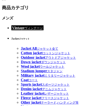
商品カテゴリ
メンズ
Vintage
ヴィンテージ
Jacket
ジャケット
Jacket All
ジャケット全て
Cotton jacket
コットンジャケット
Outdoor jacket
アウトドアジャケット
Down jacket
ダウンジャケット
Wool jacket
ウールジャケット
Stadium jumper
スタジャン
Military jacket
ミリタリージャケット
Coat
コート
Sports jacket
スポーツジャケット
Denim jacket
デニムジャケット
Leather jacket
レザージャケット
Fleece jacket
フリースジャケット
Other jacket
テーラード,ハンティング等