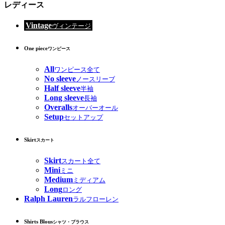
レディース
Vintage
ヴィンテージ
One piece
ワンピース
All
ワンピース全て
No sleeve
ノースリーブ
Half sleeve
半袖
Long sleeve
長袖
Overalls
オーバーオール
Setup
セットアップ
Skirt
スカート
Skirt
スカート全て
Mini
ミニ
Medium
ミディアム
Long
ロング
Ralph Lauren
ラルフローレン
Shirts Blous
シャツ・ブラウス