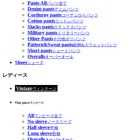
Pants All
パンツ全て
Denim pants
デニムパンツ
Corduroy pants
コーデュロイパンツ
Cotton pants
コットンパンツ
Slacks pants
スラックスパンツ
Military pants
ミリタリーパンツ
Other Pants
その他ポリパンツ
Pattern&Sweat pants
総柄&スウェットパンツ
Short pants
ショートパンツ
Overalls
オーバーオール
Shoes
シューズ
レディース
Vintage
ヴィンテージ
One piece
ワンピース
All
ワンピース全て
No sleeve
ノースリーブ
Half sleeve
半袖
Long sleeve
長袖
Overalls
オーバーオール