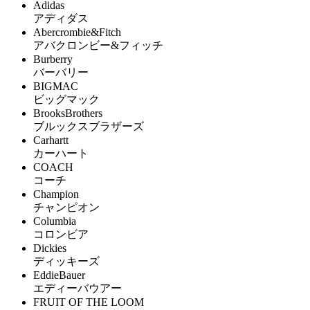
Adidas
アディダス
Abercrombie&Fitch
アバクロンビー&フィッチ
Burberry
バーバリー
BIGMAC
ビッグマック
BrooksBrothers
ブルックスブラザーズ
Carhartt
カーハート
COACH
コーチ
Champion
チャンピオン
Columbia
コロンビア
Dickies
ディッキーズ
EddieBauer
エディーバウアー
FRUIT OF THE LOOM