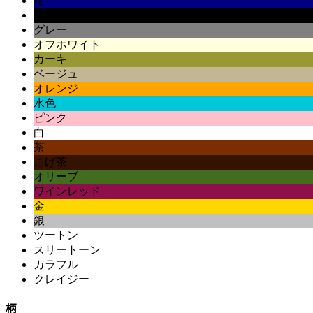
紺
黒
グレー
オフホワイト
カーキ
ベージュ
オレンジ
水色
ピンク
白
茶
こげ茶
オリーブ
ワインレッド
金
銀
ツートン
スリートーン
カラフル
クレイジー
柄