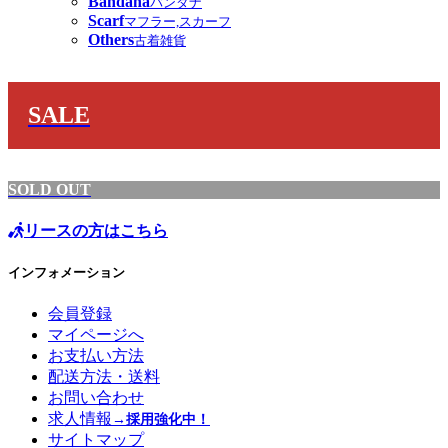
Bandana
バンダナ
Scarf
マフラー,スカーフ
Others
古着雑貨
SALE
SOLD OUT
リースの方はこちら
インフォメーション
会員登録
マイページへ
お支払い方法
配送方法・送料
お問い合わせ
求人情報
→採用強化中！
サイトマップ