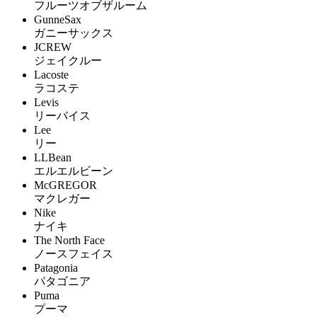
フルーツオブザルーム
GunneSax
ガニーサックス
JCREW
ジェイクルー
Lacoste
ラコステ
Levis
リーバイス
Lee
リー
LLBean
エルエルビーン
McGREGOR
マクレガー
Nike
ナイキ
The North Face
ノースフェイス
Patagonia
パタゴニア
Puma
プーマ