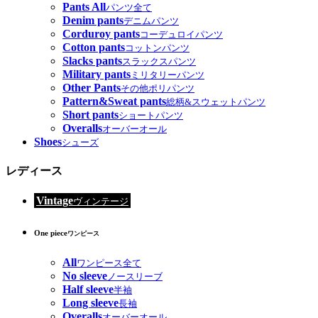
Pants All
パンツ全て
Denim pants
デニムパンツ
Corduroy pants
コーデュロイパンツ
Cotton pants
コットンパンツ
Slacks pants
スラックスパンツ
Military pants
ミリタリーパンツ
Other Pants
その他ポリパンツ
Pattern&Sweat pants
総柄&スウェットパンツ
Short pants
ショートパンツ
Overalls
オーバーオール
Shoes
シューズ
レディース
Vintage
ヴィンテージ
One piece
ワンピース
All
ワンピース全て
No sleeve
ノースリーブ
Half sleeve
半袖
Long sleeve
長袖
Overalls
オーバーオール