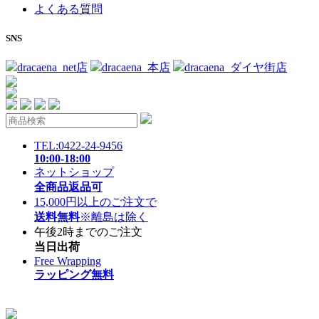
よくある質問
SNS
dracaena_net店
dracaena_本店
dracaena_ダイヤ街店
TEL:0422-24-9456
10:00-18:00
ネットショップ
全商品返品可
15,000円以上のご注文で
送料無料
※離島は除く
午後2時までのご注文
当日出荷
Free Wrapping
ラッピング無料