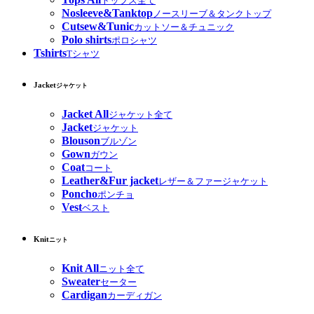
トップス全て
Nosleeve&Tanktop
ノースリーブ＆タンクトップ
Cutsew&Tunic
カットソー＆チュニック
Polo shirts
ポロシャツ
Tshirts
Tシャツ
Jacket
ジャケット
Jacket All
ジャケット全て
Jacket
ジャケット
Blouson
ブルゾン
Gown
ガウン
Coat
コート
Leather&Fur jacket
レザー＆ファージャケット
Poncho
ポンチョ
Vest
ベスト
Knit
ニット
Knit All
ニット全て
Sweater
セーター
Cardigan
カーディガン