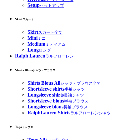
Setup
セットアップ
Skirt
スカート
Skirt
スカート全て
Mini
ミニ
Medium
ミディアム
Long
ロング
Ralph Lauren
ラルフローレン
Shirts Blous
シャツ・ブラウス
Shirts Blous All
シャツ・ブラウス全て
Shortsleeve shirts
半袖シャツ
Longsleeve shirts
長袖シャツ
Shortsleeve blous
半袖ブラウス
Longsleeve blous
長袖ブラウス
RalphLauren Shirts
ラルフローレンシャツ
Tops
トップス
Tops All