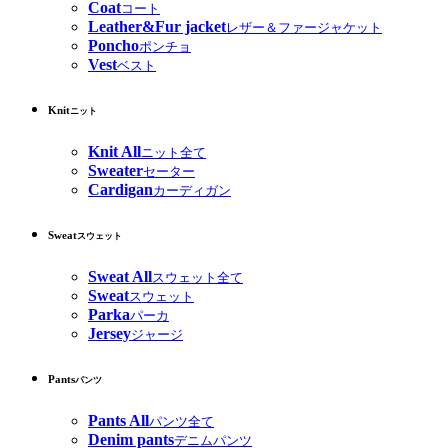
Coat
コート
Leather&Fur jacket
レザー＆ファージャケット
Poncho
ポンチョ
Vest
ベスト
Knit
ニット
Knit All
ニット全て
Sweater
セーター
Cardigan
カーディガン
Sweat
スウェット
Sweat All
スウェット全て
Sweat
スウェット
Parka
パーカ
Jersey
ジャージ
Pants
パンツ
Pants All
パンツ全て
Denim pants
デニムパンツ