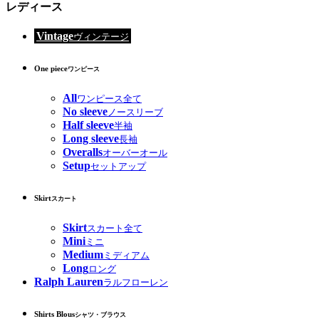
レディース
Vintage
ヴィンテージ
One piece
ワンピース
All
ワンピース全て
No sleeve
ノースリーブ
Half sleeve
半袖
Long sleeve
長袖
Overalls
オーバーオール
Setup
セットアップ
Skirt
スカート
Skirt
スカート全て
Mini
ミニ
Medium
ミディアム
Long
ロング
Ralph Lauren
ラルフローレン
Shirts Blous
シャツ・ブラウス