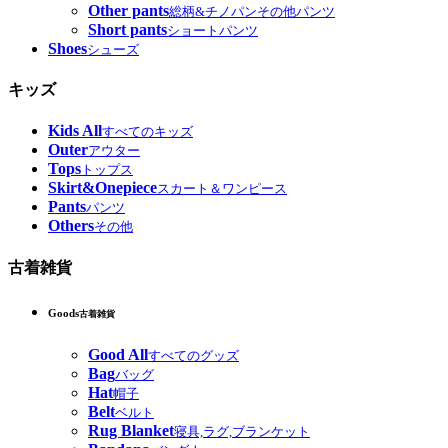
Other pants
総柄&チノパンその他パンツ
Short pants
ショートパンツ
Shoes
シューズ
キッズ
Kids All
すべてのキッズ
Outer
アウター
Tops
トップス
Skirt&Onepiece
スカート＆ワンピース
Pants
パンツ
Others
その他
古着雑貨
Goods
古着雑貨
Good All
すべてのグッズ
Bag
バッグ
Hat
帽子
Belt
ベルト
Rug Blanket
寝具,ラグ,ブランケット