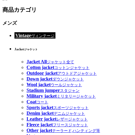
商品カテゴリ
メンズ
Vintage
ヴィンテージ
Jacket
ジャケット
Jacket All
ジャケット全て
Cotton jacket
コットンジャケット
Outdoor jacket
アウトドアジャケット
Down jacket
ダウンジャケット
Wool jacket
ウールジャケット
Stadium jumper
スタジャン
Military jacket
ミリタリージャケット
Coat
コート
Sports jacket
スポーツジャケット
Denim jacket
デニムジャケット
Leather jacket
レザージャケット
Fleece jacket
フリースジャケット
Other jacket
テーラード,ハンティング等