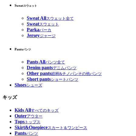
Sweat
スウェット
Sweat All
スウェット全て
Sweat
スウェット
Parka
パーカ
Jersey
ジャージ
Pants
パンツ
Pants All
パンツ全て
Denim pants
デニムパンツ
Other pants
総柄&チノパンその他パンツ
Short pants
ショートパンツ
Shoes
シューズ
キッズ
Kids All
すべてのキッズ
Outer
アウター
Tops
トップス
Skirt&Onepiece
スカート＆ワンピース
Pants
パンツ