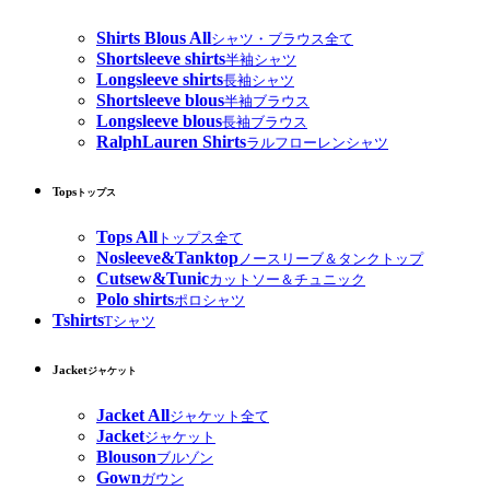
Shirts Blous All
シャツ・ブラウス全て
Shortsleeve shirts
半袖シャツ
Longsleeve shirts
長袖シャツ
Shortsleeve blous
半袖ブラウス
Longsleeve blous
長袖ブラウス
RalphLauren Shirts
ラルフローレンシャツ
Tops
トップス
Tops All
トップス全て
Nosleeve&Tanktop
ノースリーブ＆タンクトップ
Cutsew&Tunic
カットソー＆チュニック
Polo shirts
ポロシャツ
Tshirts
Tシャツ
Jacket
ジャケット
Jacket All
ジャケット全て
Jacket
ジャケット
Blouson
ブルゾン
Gown
ガウン