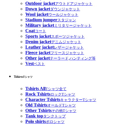
Outdoor jacket
アウトドアジャケット
Down jacket
ダウンジャケット
Wool jacket
ウールジャケット
Stadium jumper
スタジャン
Military jacket
ミリタリージャケット
Coat
コート
Sports jacket
スポーツジャケット
Denim jacket
デニムジャケット
Leather jacket
レザージャケット
Fleece jacket
フリースジャケット
Other jacket
テーラード,ハンティング等
Vest
ベスト
Tshirts
Tシャツ
Tshirts All
Tシャツ全て
Rock Tshirts
ロックTシャツ
Character Tshirts
キャラクターTシャツ
Old Tshirts
オールドTシャツ
Other Tshirts
その他Tシャツ
Tank top
タンクトップ
Polo shirts
ポロシャツ