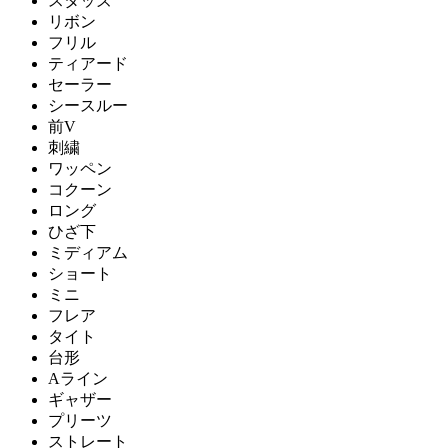
スタッズ
リボン
フリル
ティアード
セーラー
シースルー
前V
刺繍
ワッペン
コクーン
ロング
ひざ下
ミディアム
ショート
ミニ
フレア
タイト
台形
Aライン
ギャザー
プリーツ
ストレート