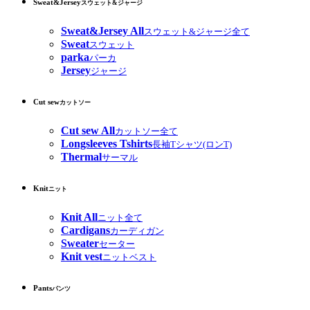
Sweat&Jersey
スウェット&ジャージ
Sweat&Jersey All
スウェット&ジャージ全て
Sweat
スウェット
parka
パーカ
Jersey
ジャージ
Cut sew
カットソー
Cut sew All
カットソー全て
Longsleeves Tshirts
長袖Tシャツ(ロンT)
Thermal
サーマル
Knit
ニット
Knit All
ニット全て
Cardigans
カーディガン
Sweater
セーター
Knit vest
ニットベスト
Pants
パンツ