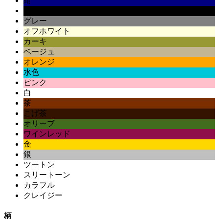
紺
黒
グレー
オフホワイト
カーキ
ベージュ
オレンジ
水色
ピンク
白
茶
こげ茶
オリーブ
ワインレッド
金
銀
ツートン
スリートーン
カラフル
クレイジー
柄