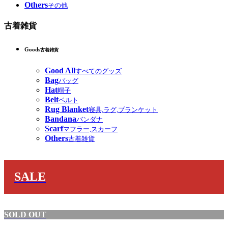
Others
その他
古着雑貨
Goods
古着雑貨
Good All
すべてのグッズ
Bag
バッグ
Hat
帽子
Belt
ベルト
Rug Blanket
寝具,ラグ,ブランケット
Bandana
バンダナ
Scarf
マフラー,スカーフ
Others
古着雑貨
SALE
SOLD OUT