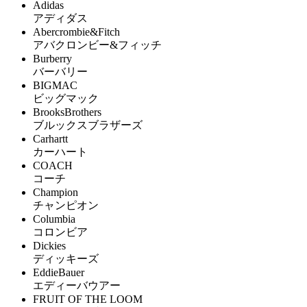
Adidas
アディダス
Abercrombie&Fitch
アバクロンビー&フィッチ
Burberry
バーバリー
BIGMAC
ビッグマック
BrooksBrothers
ブルックスブラザーズ
Carhartt
カーハート
COACH
コーチ
Champion
チャンピオン
Columbia
コロンビア
Dickies
ディッキーズ
EddieBauer
エディーバウアー
FRUIT OF THE LOOM