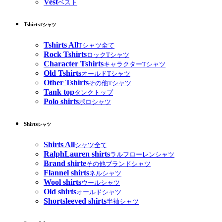
Vest
ベスト
Tshirts
Tシャツ
Tshirts All
Tシャツ全て
Rock Tshirts
ロックTシャツ
Character Tshirts
キャラクターTシャツ
Old Tshirts
オールドTシャツ
Other Tshirts
その他Tシャツ
Tank top
タンクトップ
Polo shirts
ポロシャツ
Shirts
シャツ
Shirts All
シャツ全て
RalphLauren shirts
ラルフローレンシャツ
Brand shirte
その他ブランドシャツ
Flannel shirts
ネルシャツ
Wool shirts
ウールシャツ
Old shirts
オールドシャツ
Shortsleeved shirts
半袖シャツ