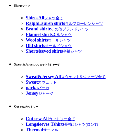
Shirts
シャツ
Shirts All
シャツ全て
RalphLauren shirts
ラルフローレンシャツ
Brand shirte
その他ブランドシャツ
Flannel shirts
ネルシャツ
Wool shirts
ウールシャツ
Old shirts
オールドシャツ
Shortsleeved shirts
半袖シャツ
Sweat&Jersey
スウェット&ジャージ
Sweat&Jersey All
スウェット&ジャージ全て
Sweat
スウェット
parka
パーカ
Jersey
ジャージ
Cut sew
カットソー
Cut sew All
カットソー全て
Longsleeves Tshirts
長袖Tシャツ(ロンT)
Thermal
サーマル