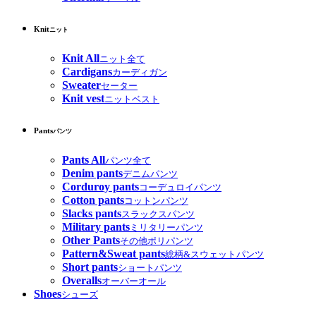
Knit
ニット
Knit All
ニット全て
Cardigans
カーディガン
Sweater
セーター
Knit vest
ニットベスト
Pants
パンツ
Pants All
パンツ全て
Denim pants
デニムパンツ
Corduroy pants
コーデュロイパンツ
Cotton pants
コットンパンツ
Slacks pants
スラックスパンツ
Military pants
ミリタリーパンツ
Other Pants
その他ポリパンツ
Pattern&Sweat pants
総柄&スウェットパンツ
Short pants
ショートパンツ
Overalls
オーバーオール
Shoes
シューズ