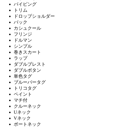
パイピング
トリム
ドロップショルダー
バック
カシュクール
フリンジ
ドルマン
シンプル
巻きスカート
ラップ
ダブルブレスト
ダブルボタン
単色タグ
ブルーバータグ
トリコタグ
ペイント
マチ付
クルーネック
Uネック
Vネック
ボートネック