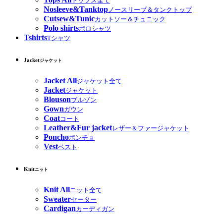
トップス全て
Nosleeve&Tanktop
ノースリーブ＆タンクトップ
Cutsew&Tunic
カットソー＆チュニック
Polo shirts
ポロシャツ
Tshirts
Tシャツ
Jacket
ジャケット
Jacket All
ジャケット全て
Jacket
ジャケット
Blouson
ブルゾン
Gown
ガウン
Coat
コート
Leather&Fur jacket
レザー＆ファージャケット
Poncho
ポンチョ
Vest
ベスト
Knit
ニット
Knit All
ニット全て
Sweater
セーター
Cardigan
カーディガン