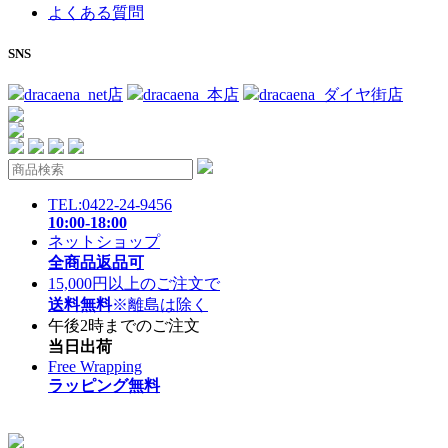
よくある質問
SNS
dracaena_net店
dracaena_本店
dracaena_ダイヤ街店
TEL:0422-24-9456
10:00-18:00
ネットショップ
全商品返品可
15,000円以上のご注文で
送料無料
※離島は除く
午後2時までのご注文
当日出荷
Free Wrapping
ラッピング無料