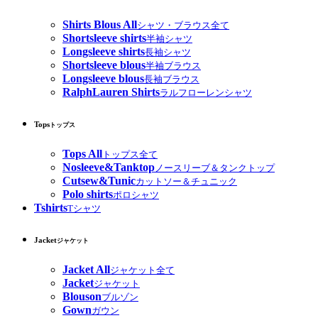
Shirts Blous All
シャツ・ブラウス全て
Shortsleeve shirts
半袖シャツ
Longsleeve shirts
長袖シャツ
Shortsleeve blous
半袖ブラウス
Longsleeve blous
長袖ブラウス
RalphLauren Shirts
ラルフローレンシャツ
Tops
トップス
Tops All
トップス全て
Nosleeve&Tanktop
ノースリーブ＆タンクトップ
Cutsew&Tunic
カットソー＆チュニック
Polo shirts
ポロシャツ
Tshirts
Tシャツ
Jacket
ジャケット
Jacket All
ジャケット全て
Jacket
ジャケット
Blouson
ブルゾン
Gown
ガウン