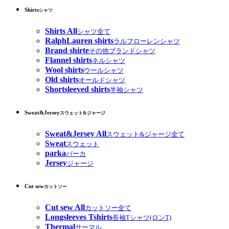
Shirts
シャツ
Shirts All
シャツ全て
RalphLauren shirts
ラルフローレンシャツ
Brand shirte
その他ブランドシャツ
Flannel shirts
ネルシャツ
Wool shirts
ウールシャツ
Old shirts
オールドシャツ
Shortsleeved shirts
半袖シャツ
Sweat&Jersey
スウェット&ジャージ
Sweat&Jersey All
スウェット&ジャージ全て
Sweat
スウェット
parka
パーカ
Jersey
ジャージ
Cut sew
カットソー
Cut sew All
カットソー全て
Longsleeves Tshirts
長袖Tシャツ(ロンT)
Thermal
サーマル