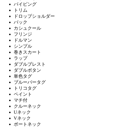
パイピング
トリム
ドロップショルダー
バック
カシュクール
フリンジ
ドルマン
シンプル
巻きスカート
ラップ
ダブルブレスト
ダブルボタン
単色タグ
ブルーバータグ
トリコタグ
ペイント
マチ付
クルーネック
Uネック
Vネック
ボートネック