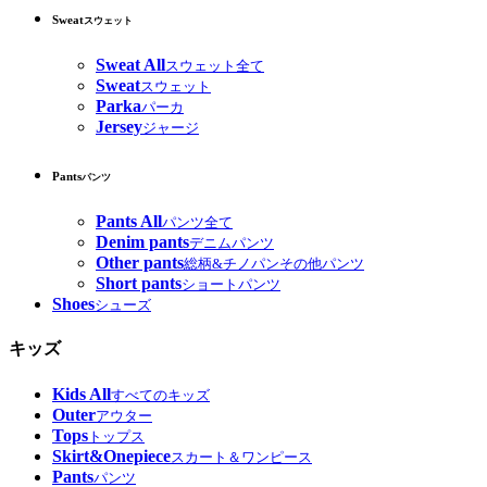
Sweat
スウェット
Sweat All
スウェット全て
Sweat
スウェット
Parka
パーカ
Jersey
ジャージ
Pants
パンツ
Pants All
パンツ全て
Denim pants
デニムパンツ
Other pants
総柄&チノパンその他パンツ
Short pants
ショートパンツ
Shoes
シューズ
キッズ
Kids All
すべてのキッズ
Outer
アウター
Tops
トップス
Skirt&Onepiece
スカート＆ワンピース
Pants
パンツ