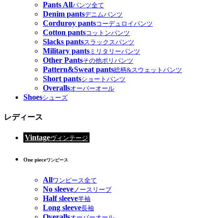
Pants All
パンツ全て
Denim pants
デニムパンツ
Corduroy pants
コーデュロイパンツ
Cotton pants
コットンパンツ
Slacks pants
スラックスパンツ
Military pants
ミリタリーパンツ
Other Pants
その他ポリパンツ
Pattern&Sweat pants
総柄&スウェットパンツ
Short pants
ショートパンツ
Overalls
オーバーオール
Shoes
シューズ
レディース
Vintage
ヴィンテージ
One piece
ワンピース
All
ワンピース全て
No sleeve
ノースリーブ
Half sleeve
半袖
Long sleeve
長袖
Overalls
オーバーオール