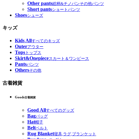
Other pants
総柄&チノパンその他パンツ
Short pants
ショートパンツ
Shoes
シューズ
キッズ
Kids All
すべてのキッズ
Outer
アウター
Tops
トップス
Skirt&Onepiece
スカート＆ワンピース
Pants
パンツ
Others
その他
古着雑貨
Goods
古着雑貨
Good All
すべてのグッズ
Bag
バッグ
Hat
帽子
Belt
ベルト
Rug Blanket
寝具,ラグ,ブランケット