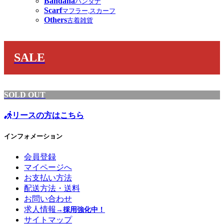
Bandana
バンダナ
Scarf
マフラー,スカーフ
Others
古着雑貨
SALE
SOLD OUT
リースの方はこちら
インフォメーション
会員登録
マイページへ
お支払い方法
配送方法・送料
お問い合わせ
求人情報
→採用強化中！
サイトマップ