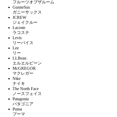
フルーツオブザルーム
GunneSax
ガニーサックス
JCREW
ジェイクルー
Lacoste
ラコステ
Levis
リーバイス
Lee
リー
LLBean
エルエルビーン
McGREGOR
マクレガー
Nike
ナイキ
The North Face
ノースフェイス
Patagonia
パタゴニア
Puma
プーマ