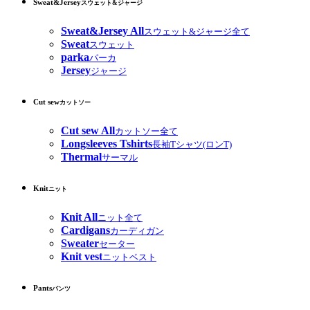
Sweat&Jersey
スウェット&ジャージ
Sweat&Jersey All
スウェット&ジャージ全て
Sweat
スウェット
parka
パーカ
Jersey
ジャージ
Cut sew
カットソー
Cut sew All
カットソー全て
Longsleeves Tshirts
長袖Tシャツ(ロンT)
Thermal
サーマル
Knit
ニット
Knit All
ニット全て
Cardigans
カーディガン
Sweater
セーター
Knit vest
ニットベスト
Pants
パンツ