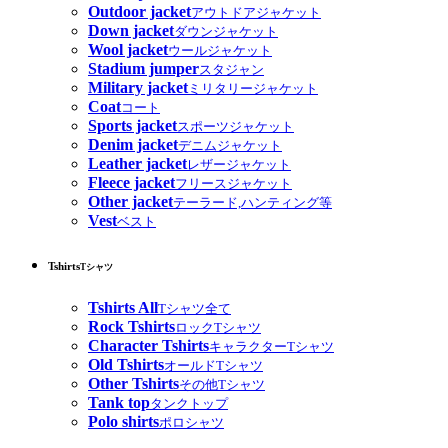
Outdoor jacket
アウトドアジャケット
Down jacket
ダウンジャケット
Wool jacket
ウールジャケット
Stadium jumper
スタジャン
Military jacket
ミリタリージャケット
Coat
コート
Sports jacket
スポーツジャケット
Denim jacket
デニムジャケット
Leather jacket
レザージャケット
Fleece jacket
フリースジャケット
Other jacket
テーラード,ハンティング等
Vest
ベスト
Tshirts
Tシャツ
Tshirts All
Tシャツ全て
Rock Tshirts
ロックTシャツ
Character Tshirts
キャラクターTシャツ
Old Tshirts
オールドTシャツ
Other Tshirts
その他Tシャツ
Tank top
タンクトップ
Polo shirts
ポロシャツ