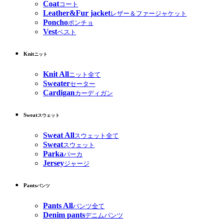
Coat
コート
Leather&Fur jacket
レザー＆ファージャケット
Poncho
ポンチョ
Vest
ベスト
Knit
ニット
Knit All
ニット全て
Sweater
セーター
Cardigan
カーディガン
Sweat
スウェット
Sweat All
スウェット全て
Sweat
スウェット
Parka
パーカ
Jersey
ジャージ
Pants
パンツ
Pants All
パンツ全て
Denim pants
デニムパンツ