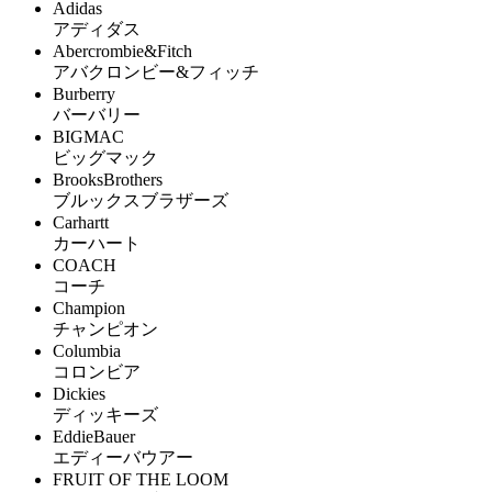
Adidas
アディダス
Abercrombie&Fitch
アバクロンビー&フィッチ
Burberry
バーバリー
BIGMAC
ビッグマック
BrooksBrothers
ブルックスブラザーズ
Carhartt
カーハート
COACH
コーチ
Champion
チャンピオン
Columbia
コロンビア
Dickies
ディッキーズ
EddieBauer
エディーバウアー
FRUIT OF THE LOOM