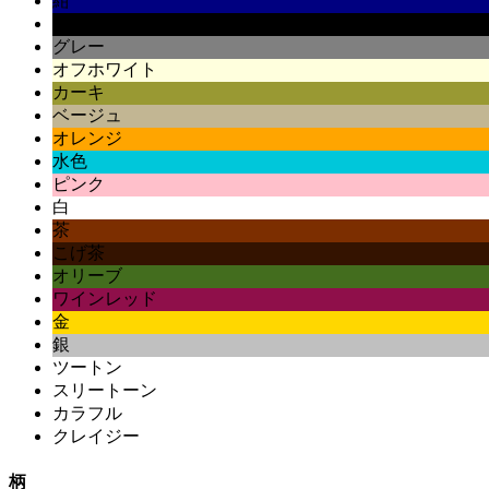
紺
黒
グレー
オフホワイト
カーキ
ベージュ
オレンジ
水色
ピンク
白
茶
こげ茶
オリーブ
ワインレッド
金
銀
ツートン
スリートーン
カラフル
クレイジー
柄