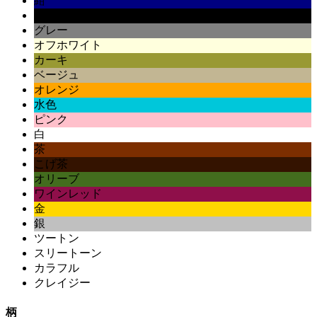
紺
黒
グレー
オフホワイト
カーキ
ベージュ
オレンジ
水色
ピンク
白
茶
こげ茶
オリーブ
ワインレッド
金
銀
ツートン
スリートーン
カラフル
クレイジー
柄