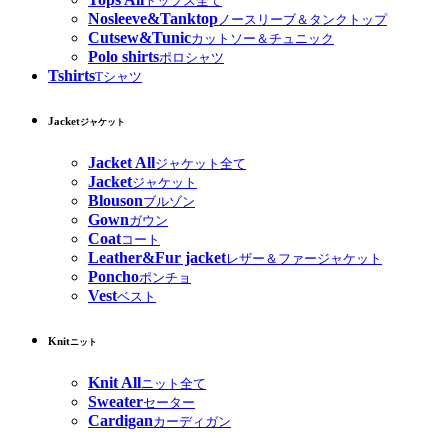
トップス全て
Nosleeve&Tanktop
ノースリーブ＆タンクトップ
Cutsew&Tunic
カットソー＆チュニック
Polo shirts
ポロシャツ
Tshirts
Tシャツ
Jacket
ジャケット
Jacket All
ジャケット全て
Jacket
ジャケット
Blouson
ブルゾン
Gown
ガウン
Coat
コート
Leather&Fur jacket
レザー＆ファージャケット
Poncho
ポンチョ
Vest
ベスト
Knit
ニット
Knit All
ニット全て
Sweater
セーター
Cardigan
カーディガン