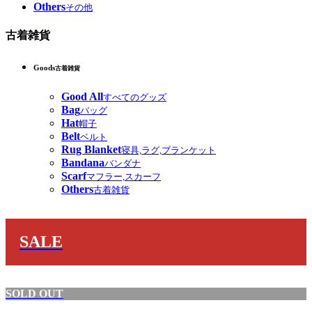
Others
その他
古着雑貨
Goods
古着雑貨
Good All
すべてのグッズ
Bag
バッグ
Hat
帽子
Belt
ベルト
Rug Blanket
寝具,ラグ,ブランケット
Bandana
バンダナ
Scarf
マフラー,スカーフ
Others
古着雑貨
SALE
SOLD OUT