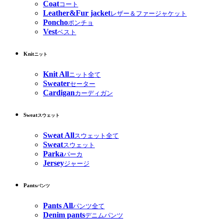
Coat
コート
Leather&Fur jacket
レザー＆ファージャケット
Poncho
ポンチョ
Vest
ベスト
Knit
ニット
Knit All
ニット全て
Sweater
セーター
Cardigan
カーディガン
Sweat
スウェット
Sweat All
スウェット全て
Sweat
スウェット
Parka
パーカ
Jersey
ジャージ
Pants
パンツ
Pants All
パンツ全て
Denim pants
デニムパンツ