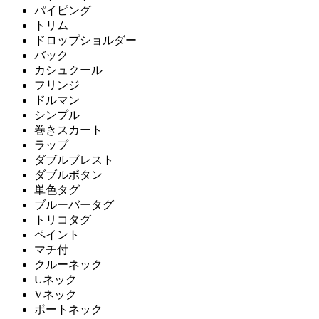
パイピング
トリム
ドロップショルダー
バック
カシュクール
フリンジ
ドルマン
シンプル
巻きスカート
ラップ
ダブルブレスト
ダブルボタン
単色タグ
ブルーバータグ
トリコタグ
ペイント
マチ付
クルーネック
Uネック
Vネック
ボートネック