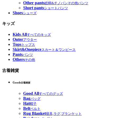
Other pants
総柄&チノパンその他パンツ
Short pants
ショートパンツ
Shoes
シューズ
キッズ
Kids All
すべてのキッズ
Outer
アウター
Tops
トップス
Skirt&Onepiece
スカート＆ワンピース
Pants
パンツ
Others
その他
古着雑貨
Goods
古着雑貨
Good All
すべてのグッズ
Bag
バッグ
Hat
帽子
Belt
ベルト
Rug Blanket
寝具,ラグ,ブランケット