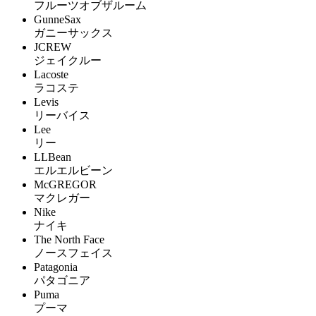
フルーツオブザルーム
GunneSax
ガニーサックス
JCREW
ジェイクルー
Lacoste
ラコステ
Levis
リーバイス
Lee
リー
LLBean
エルエルビーン
McGREGOR
マクレガー
Nike
ナイキ
The North Face
ノースフェイス
Patagonia
パタゴニア
Puma
プーマ