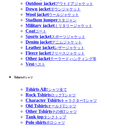
Outdoor jacket
アウトドアジャケット
Down jacket
ダウンジャケット
Wool jacket
ウールジャケット
Stadium jumper
スタジャン
Military jacket
ミリタリージャケット
Coat
コート
Sports jacket
スポーツジャケット
Denim jacket
デニムジャケット
Leather jacket
レザージャケット
Fleece jacket
フリースジャケット
Other jacket
テーラード,ハンティング等
Vest
ベスト
Tshirts
Tシャツ
Tshirts All
Tシャツ全て
Rock Tshirts
ロックTシャツ
Character Tshirts
キャラクターTシャツ
Old Tshirts
オールドTシャツ
Other Tshirts
その他Tシャツ
Tank top
タンクトップ
Polo shirts
ポロシャツ