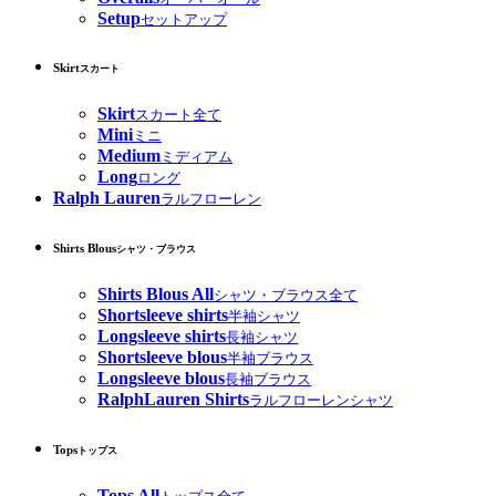
Setup
セットアップ
Skirt
スカート
Skirt
スカート全て
Mini
ミニ
Medium
ミディアム
Long
ロング
Ralph Lauren
ラルフローレン
Shirts Blous
シャツ・ブラウス
Shirts Blous All
シャツ・ブラウス全て
Shortsleeve shirts
半袖シャツ
Longsleeve shirts
長袖シャツ
Shortsleeve blous
半袖ブラウス
Longsleeve blous
長袖ブラウス
RalphLauren Shirts
ラルフローレンシャツ
Tops
トップス
Tops All