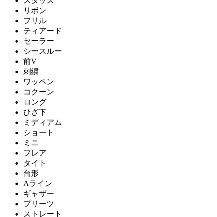
スタッズ
リボン
フリル
ティアード
セーラー
シースルー
前V
刺繍
ワッペン
コクーン
ロング
ひざ下
ミディアム
ショート
ミニ
フレア
タイト
台形
Aライン
ギャザー
プリーツ
ストレート