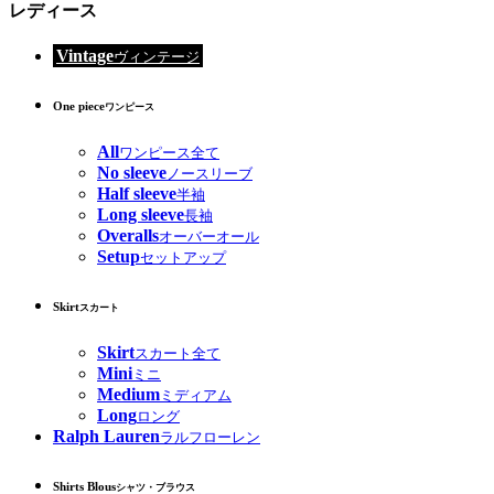
レディース
Vintage
ヴィンテージ
One piece
ワンピース
All
ワンピース全て
No sleeve
ノースリーブ
Half sleeve
半袖
Long sleeve
長袖
Overalls
オーバーオール
Setup
セットアップ
Skirt
スカート
Skirt
スカート全て
Mini
ミニ
Medium
ミディアム
Long
ロング
Ralph Lauren
ラルフローレン
Shirts Blous
シャツ・ブラウス