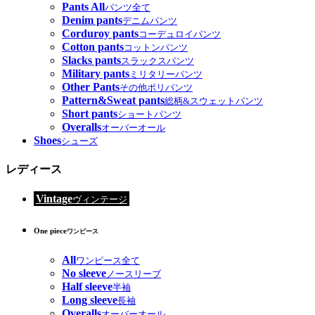
Pants All
パンツ全て
Denim pants
デニムパンツ
Corduroy pants
コーデュロイパンツ
Cotton pants
コットンパンツ
Slacks pants
スラックスパンツ
Military pants
ミリタリーパンツ
Other Pants
その他ポリパンツ
Pattern&Sweat pants
総柄&スウェットパンツ
Short pants
ショートパンツ
Overalls
オーバーオール
Shoes
シューズ
レディース
Vintage
ヴィンテージ
One piece
ワンピース
All
ワンピース全て
No sleeve
ノースリーブ
Half sleeve
半袖
Long sleeve
長袖
Overalls
オーバーオール