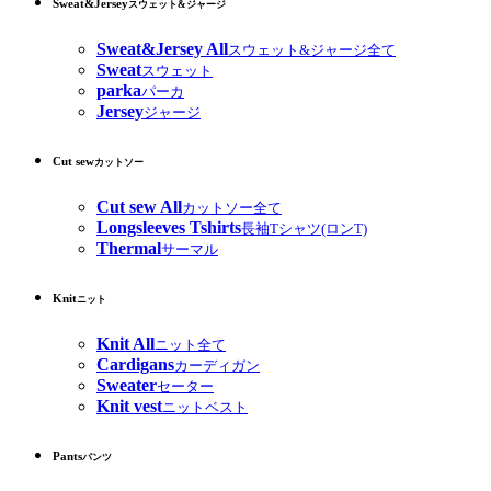
Sweat&Jersey
スウェット&ジャージ
Sweat&Jersey All
スウェット&ジャージ全て
Sweat
スウェット
parka
パーカ
Jersey
ジャージ
Cut sew
カットソー
Cut sew All
カットソー全て
Longsleeves Tshirts
長袖Tシャツ(ロンT)
Thermal
サーマル
Knit
ニット
Knit All
ニット全て
Cardigans
カーディガン
Sweater
セーター
Knit vest
ニットベスト
Pants
パンツ