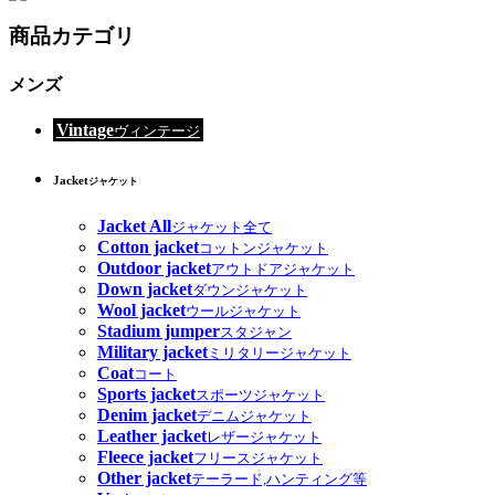
商品カテゴリ
メンズ
Vintage
ヴィンテージ
Jacket
ジャケット
Jacket All
ジャケット全て
Cotton jacket
コットンジャケット
Outdoor jacket
アウトドアジャケット
Down jacket
ダウンジャケット
Wool jacket
ウールジャケット
Stadium jumper
スタジャン
Military jacket
ミリタリージャケット
Coat
コート
Sports jacket
スポーツジャケット
Denim jacket
デニムジャケット
Leather jacket
レザージャケット
Fleece jacket
フリースジャケット
Other jacket
テーラード,ハンティング等