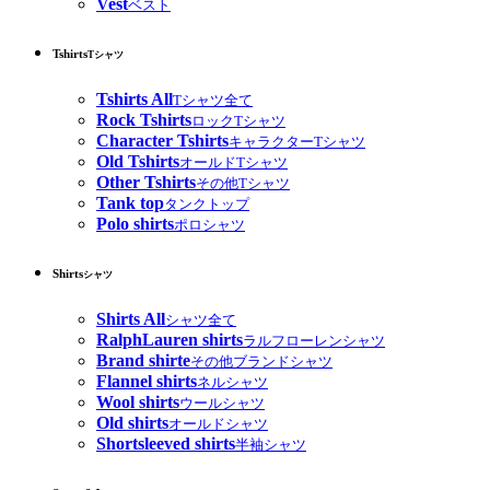
Vest
ベスト
Tshirts
Tシャツ
Tshirts All
Tシャツ全て
Rock Tshirts
ロックTシャツ
Character Tshirts
キャラクターTシャツ
Old Tshirts
オールドTシャツ
Other Tshirts
その他Tシャツ
Tank top
タンクトップ
Polo shirts
ポロシャツ
Shirts
シャツ
Shirts All
シャツ全て
RalphLauren shirts
ラルフローレンシャツ
Brand shirte
その他ブランドシャツ
Flannel shirts
ネルシャツ
Wool shirts
ウールシャツ
Old shirts
オールドシャツ
Shortsleeved shirts
半袖シャツ