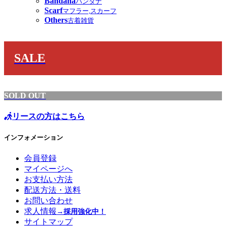
Bandana
バンダナ
Scarf
マフラー,スカーフ
Others
古着雑貨
SALE
SOLD OUT
リースの方はこちら
インフォメーション
会員登録
マイページへ
お支払い方法
配送方法・送料
お問い合わせ
求人情報
→採用強化中！
サイトマップ