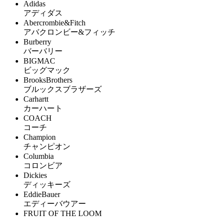
Adidas
アディダス
Abercrombie&Fitch
アバクロンビー&フィッチ
Burberry
バーバリー
BIGMAC
ビッグマック
BrooksBrothers
ブルックスブラザーズ
Carhartt
カーハート
COACH
コーチ
Champion
チャンピオン
Columbia
コロンビア
Dickies
ディッキーズ
EddieBauer
エディーバウアー
FRUIT OF THE LOOM