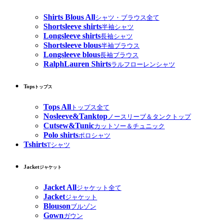
Shirts Blous All
シャツ・ブラウス全て
Shortsleeve shirts
半袖シャツ
Longsleeve shirts
長袖シャツ
Shortsleeve blous
半袖ブラウス
Longsleeve blous
長袖ブラウス
RalphLauren Shirts
ラルフローレンシャツ
Tops
トップス
Tops All
トップス全て
Nosleeve&Tanktop
ノースリーブ＆タンクトップ
Cutsew&Tunic
カットソー＆チュニック
Polo shirts
ポロシャツ
Tshirts
Tシャツ
Jacket
ジャケット
Jacket All
ジャケット全て
Jacket
ジャケット
Blouson
ブルゾン
Gown
ガウン