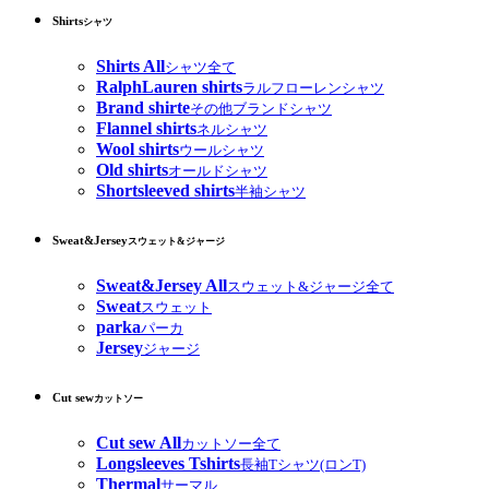
Shirts
シャツ
Shirts All
シャツ全て
RalphLauren shirts
ラルフローレンシャツ
Brand shirte
その他ブランドシャツ
Flannel shirts
ネルシャツ
Wool shirts
ウールシャツ
Old shirts
オールドシャツ
Shortsleeved shirts
半袖シャツ
Sweat&Jersey
スウェット&ジャージ
Sweat&Jersey All
スウェット&ジャージ全て
Sweat
スウェット
parka
パーカ
Jersey
ジャージ
Cut sew
カットソー
Cut sew All
カットソー全て
Longsleeves Tshirts
長袖Tシャツ(ロンT)
Thermal
サーマル