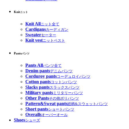
Knit
ニット
Knit All
ニット全て
Cardigans
カーディガン
Sweater
セーター
Knit vest
ニットベスト
Pants
パンツ
Pants All
パンツ全て
Denim pants
デニムパンツ
Corduroy pants
コーデュロイパンツ
Cotton pants
コットンパンツ
Slacks pants
スラックスパンツ
Military pants
ミリタリーパンツ
Other Pants
その他ポリパンツ
Pattern&Sweat pants
総柄&スウェットパンツ
Short pants
ショートパンツ
Overalls
オーバーオール
Shoes
シューズ