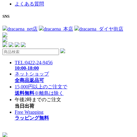
よくある質問
SNS
dracaena_net店
dracaena_本店
dracaena_ダイヤ街店
TEL:0422-24-9456
10:00-18:00
ネットショップ
全商品返品可
15,000円以上のご注文で
送料無料
※離島は除く
午後2時までのご注文
当日出荷
Free Wrapping
ラッピング無料