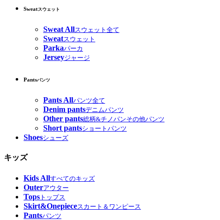
Sweat
スウェット
Sweat All
スウェット全て
Sweat
スウェット
Parka
パーカ
Jersey
ジャージ
Pants
パンツ
Pants All
パンツ全て
Denim pants
デニムパンツ
Other pants
総柄&チノパンその他パンツ
Short pants
ショートパンツ
Shoes
シューズ
キッズ
Kids All
すべてのキッズ
Outer
アウター
Tops
トップス
Skirt&Onepiece
スカート＆ワンピース
Pants
パンツ