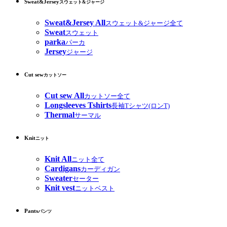
Sweat&Jersey
スウェット&ジャージ
Sweat&Jersey All
スウェット&ジャージ全て
Sweat
スウェット
parka
パーカ
Jersey
ジャージ
Cut sew
カットソー
Cut sew All
カットソー全て
Longsleeves Tshirts
長袖Tシャツ(ロンT)
Thermal
サーマル
Knit
ニット
Knit All
ニット全て
Cardigans
カーディガン
Sweater
セーター
Knit vest
ニットベスト
Pants
パンツ