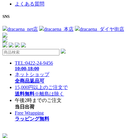
よくある質問
SNS
dracaena_net店
dracaena_本店
dracaena_ダイヤ街店
TEL:0422-24-9456
10:00-18:00
ネットショップ
全商品返品可
15,000円以上のご注文で
送料無料
※離島は除く
午後2時までのご注文
当日出荷
Free Wrapping
ラッピング無料