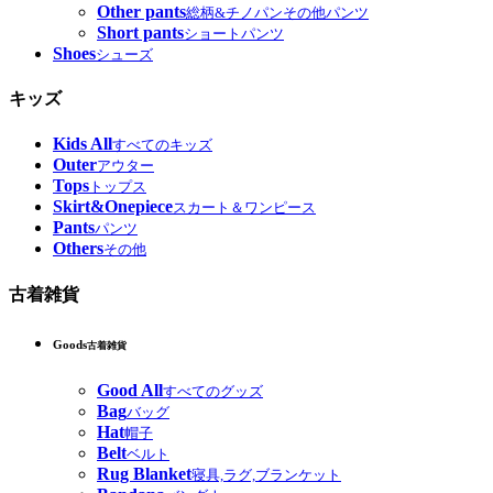
Other pants
総柄&チノパンその他パンツ
Short pants
ショートパンツ
Shoes
シューズ
キッズ
Kids All
すべてのキッズ
Outer
アウター
Tops
トップス
Skirt&Onepiece
スカート＆ワンピース
Pants
パンツ
Others
その他
古着雑貨
Goods
古着雑貨
Good All
すべてのグッズ
Bag
バッグ
Hat
帽子
Belt
ベルト
Rug Blanket
寝具,ラグ,ブランケット