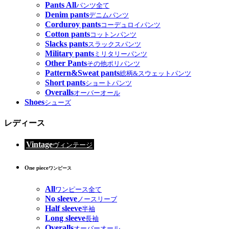
Pants All
パンツ全て
Denim pants
デニムパンツ
Corduroy pants
コーデュロイパンツ
Cotton pants
コットンパンツ
Slacks pants
スラックスパンツ
Military pants
ミリタリーパンツ
Other Pants
その他ポリパンツ
Pattern&Sweat pants
総柄&スウェットパンツ
Short pants
ショートパンツ
Overalls
オーバーオール
Shoes
シューズ
レディース
Vintage
ヴィンテージ
One piece
ワンピース
All
ワンピース全て
No sleeve
ノースリーブ
Half sleeve
半袖
Long sleeve
長袖
Overalls
オーバーオール