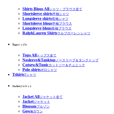
Shirts Blous All
シャツ・ブラウス全て
Shortsleeve shirts
半袖シャツ
Longsleeve shirts
長袖シャツ
Shortsleeve blous
半袖ブラウス
Longsleeve blous
長袖ブラウス
RalphLauren Shirts
ラルフローレンシャツ
Tops
トップス
Tops All
トップス全て
Nosleeve&Tanktop
ノースリーブ＆タンクトップ
Cutsew&Tunic
カットソー＆チュニック
Polo shirts
ポロシャツ
Tshirts
Tシャツ
Jacket
ジャケット
Jacket All
ジャケット全て
Jacket
ジャケット
Blouson
ブルゾン
Gown
ガウン