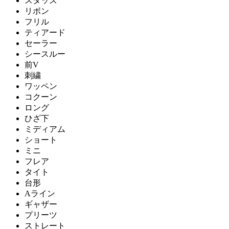
スタッズ
リボン
フリル
ティアード
セーラー
シースルー
前V
刺繍
ワッペン
コクーン
ロング
ひざ下
ミディアム
ショート
ミニ
フレア
タイト
台形
Aライン
ギャザー
プリーツ
ストレート