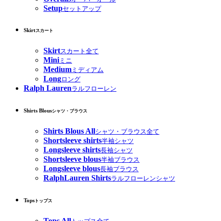
Setup
セットアップ
Skirt
スカート
Skirt
スカート全て
Mini
ミニ
Medium
ミディアム
Long
ロング
Ralph Lauren
ラルフローレン
Shirts Blous
シャツ・ブラウス
Shirts Blous All
シャツ・ブラウス全て
Shortsleeve shirts
半袖シャツ
Longsleeve shirts
長袖シャツ
Shortsleeve blous
半袖ブラウス
Longsleeve blous
長袖ブラウス
RalphLauren Shirts
ラルフローレンシャツ
Tops
トップス
Tops All