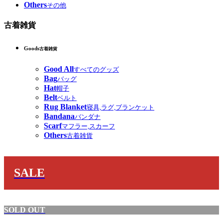
Others
その他
古着雑貨
Goods
古着雑貨
Good All
すべてのグッズ
Bag
バッグ
Hat
帽子
Belt
ベルト
Rug Blanket
寝具,ラグ,ブランケット
Bandana
バンダナ
Scarf
マフラー,スカーフ
Others
古着雑貨
SALE
SOLD OUT