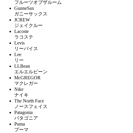
フルーツオブザルーム
GunneSax
ガニーサックス
JCREW
ジェイクルー
Lacoste
ラコステ
Levis
リーバイス
Lee
リー
LLBean
エルエルビーン
McGREGOR
マクレガー
Nike
ナイキ
The North Face
ノースフェイス
Patagonia
パタゴニア
Puma
プーマ