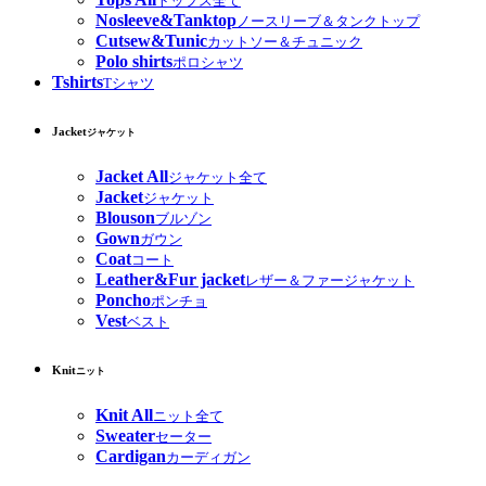
トップス全て
Nosleeve&Tanktop
ノースリーブ＆タンクトップ
Cutsew&Tunic
カットソー＆チュニック
Polo shirts
ポロシャツ
Tshirts
Tシャツ
Jacket
ジャケット
Jacket All
ジャケット全て
Jacket
ジャケット
Blouson
ブルゾン
Gown
ガウン
Coat
コート
Leather&Fur jacket
レザー＆ファージャケット
Poncho
ポンチョ
Vest
ベスト
Knit
ニット
Knit All
ニット全て
Sweater
セーター
Cardigan
カーディガン