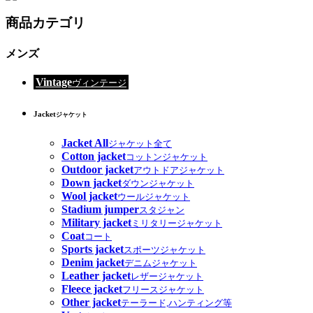
商品カテゴリ
メンズ
Vintage
ヴィンテージ
Jacket
ジャケット
Jacket All
ジャケット全て
Cotton jacket
コットンジャケット
Outdoor jacket
アウトドアジャケット
Down jacket
ダウンジャケット
Wool jacket
ウールジャケット
Stadium jumper
スタジャン
Military jacket
ミリタリージャケット
Coat
コート
Sports jacket
スポーツジャケット
Denim jacket
デニムジャケット
Leather jacket
レザージャケット
Fleece jacket
フリースジャケット
Other jacket
テーラード,ハンティング等