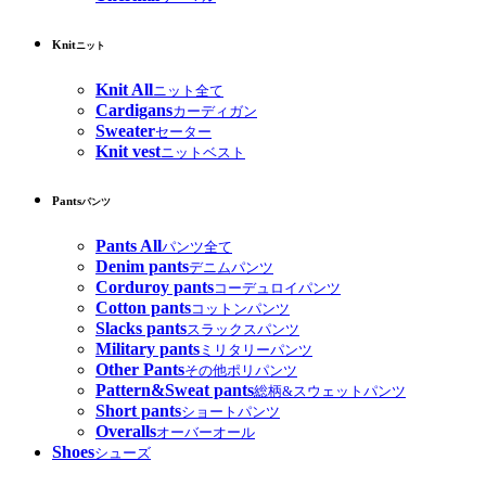
Knit
ニット
Knit All
ニット全て
Cardigans
カーディガン
Sweater
セーター
Knit vest
ニットベスト
Pants
パンツ
Pants All
パンツ全て
Denim pants
デニムパンツ
Corduroy pants
コーデュロイパンツ
Cotton pants
コットンパンツ
Slacks pants
スラックスパンツ
Military pants
ミリタリーパンツ
Other Pants
その他ポリパンツ
Pattern&Sweat pants
総柄&スウェットパンツ
Short pants
ショートパンツ
Overalls
オーバーオール
Shoes
シューズ