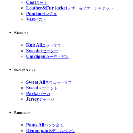
Coat
コート
Leather&Fur jacket
レザー＆ファージャケット
Poncho
ポンチョ
Vest
ベスト
Knit
ニット
Knit All
ニット全て
Sweater
セーター
Cardigan
カーディガン
Sweat
スウェット
Sweat All
スウェット全て
Sweat
スウェット
Parka
パーカ
Jersey
ジャージ
Pants
パンツ
Pants All
パンツ全て
Denim pants
デニムパンツ