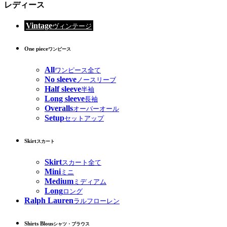
レディース
Vintage
ヴィンテージ
One piece
ワンピース
All
ワンピース全て
No sleeve
ノースリーブ
Half sleeve
半袖
Long sleeve
長袖
Overalls
オーバーオール
Setup
セットアップ
Skirt
スカート
Skirt
スカート全て
Mini
ミニ
Medium
ミディアム
Long
ロング
Ralph Lauren
ラルフローレン
Shirts Blous
シャツ・ブラウス