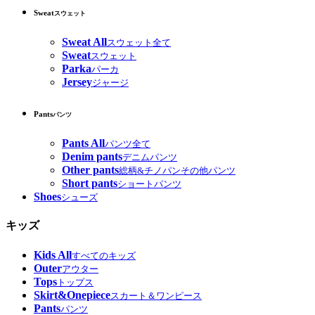
Sweat
スウェット
Sweat All
スウェット全て
Sweat
スウェット
Parka
パーカ
Jersey
ジャージ
Pants
パンツ
Pants All
パンツ全て
Denim pants
デニムパンツ
Other pants
総柄&チノパンその他パンツ
Short pants
ショートパンツ
Shoes
シューズ
キッズ
Kids All
すべてのキッズ
Outer
アウター
Tops
トップス
Skirt&Onepiece
スカート＆ワンピース
Pants
パンツ