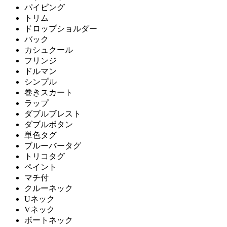
パイピング
トリム
ドロップショルダー
バック
カシュクール
フリンジ
ドルマン
シンプル
巻きスカート
ラップ
ダブルブレスト
ダブルボタン
単色タグ
ブルーバータグ
トリコタグ
ペイント
マチ付
クルーネック
Uネック
Vネック
ボートネック