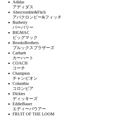
Adidas
アディダス
Abercrombie&Fitch
アバクロンビー&フィッチ
Burberry
バーバリー
BIGMAC
ビッグマック
BrooksBrothers
ブルックスブラザーズ
Carhartt
カーハート
COACH
コーチ
Champion
チャンピオン
Columbia
コロンビア
Dickies
ディッキーズ
EddieBauer
エディーバウアー
FRUIT OF THE LOOM