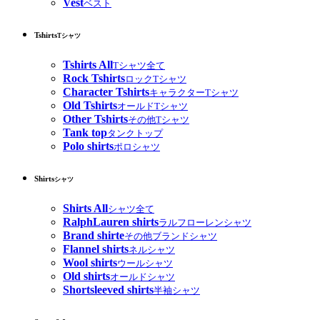
Vest
ベスト
Tshirts
Tシャツ
Tshirts All
Tシャツ全て
Rock Tshirts
ロックTシャツ
Character Tshirts
キャラクターTシャツ
Old Tshirts
オールドTシャツ
Other Tshirts
その他Tシャツ
Tank top
タンクトップ
Polo shirts
ポロシャツ
Shirts
シャツ
Shirts All
シャツ全て
RalphLauren shirts
ラルフローレンシャツ
Brand shirte
その他ブランドシャツ
Flannel shirts
ネルシャツ
Wool shirts
ウールシャツ
Old shirts
オールドシャツ
Shortsleeved shirts
半袖シャツ