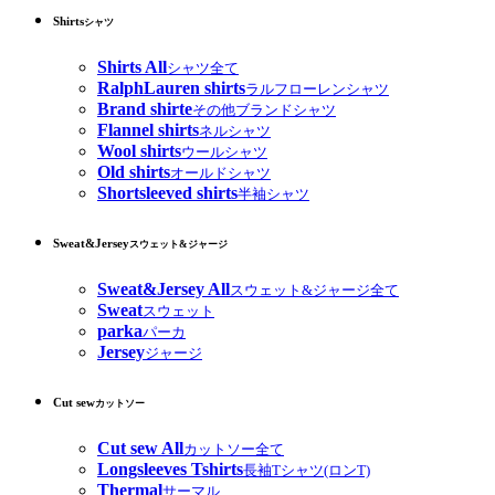
Shirts
シャツ
Shirts All
シャツ全て
RalphLauren shirts
ラルフローレンシャツ
Brand shirte
その他ブランドシャツ
Flannel shirts
ネルシャツ
Wool shirts
ウールシャツ
Old shirts
オールドシャツ
Shortsleeved shirts
半袖シャツ
Sweat&Jersey
スウェット&ジャージ
Sweat&Jersey All
スウェット&ジャージ全て
Sweat
スウェット
parka
パーカ
Jersey
ジャージ
Cut sew
カットソー
Cut sew All
カットソー全て
Longsleeves Tshirts
長袖Tシャツ(ロンT)
Thermal
サーマル