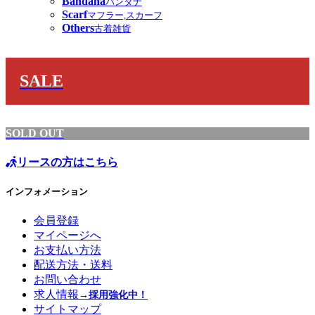
Bandana
バンダナ
Scarf
マフラー,スカーフ
Others
古着雑貨
SALE
SOLD OUT
リースの方はこちら
インフォメーション
会員登録
マイページへ
お支払い方法
配送方法・送料
お問い合わせ
求人情報
→採用強化中！
サイトマップ