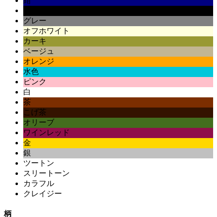
紺
黒
グレー
オフホワイト
カーキ
ベージュ
オレンジ
水色
ピンク
白
茶
こげ茶
オリーブ
ワインレッド
金
銀
ツートン
スリートーン
カラフル
クレイジー
柄