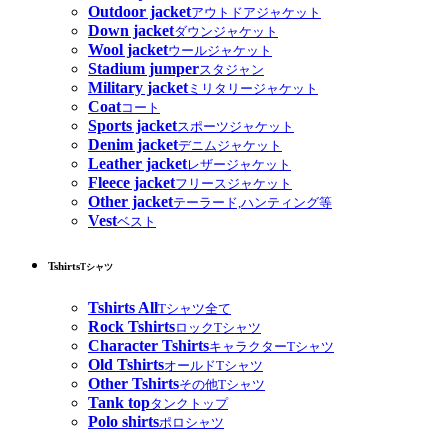
Outdoor jacket
アウトドアジャケット
Down jacket
ダウンジャケット
Wool jacket
ウールジャケット
Stadium jumper
スタジャン
Military jacket
ミリタリージャケット
Coat
コート
Sports jacket
スポーツジャケット
Denim jacket
デニムジャケット
Leather jacket
レザージャケット
Fleece jacket
フリースジャケット
Other jacket
テーラード,ハンティング等
Vest
ベスト
Tshirts
Tシャツ
Tshirts All
Tシャツ全て
Rock Tshirts
ロックTシャツ
Character Tshirts
キャラクターTシャツ
Old Tshirts
オールドTシャツ
Other Tshirts
その他Tシャツ
Tank top
タンクトップ
Polo shirts
ポロシャツ