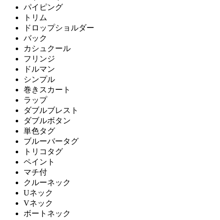
パイピング
トリム
ドロップショルダー
バック
カシュクール
フリンジ
ドルマン
シンプル
巻きスカート
ラップ
ダブルブレスト
ダブルボタン
単色タグ
ブルーバータグ
トリコタグ
ペイント
マチ付
クルーネック
Uネック
Vネック
ボートネック