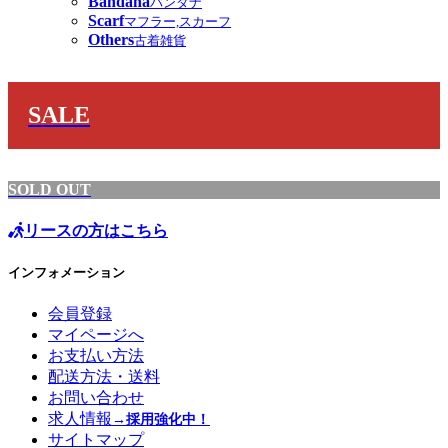
Bandana
バンダナ
Scarf
マフラー,スカーフ
Others
古着雑貨
SALE
SOLD OUT
リースの方はこちら
インフォメーション
会員登録
マイページへ
お支払い方法
配送方法・送料
お問い合わせ
求人情報
→採用強化中！
サイトマップ