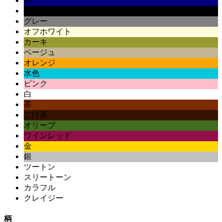
紺
黒
グレー
オフホワイト
カーキ
ベージュ
オレンジ
水色
ピンク
白
茶
こげ茶
オリーブ
ワインレッド
金
銀
ツートン
スリートーン
カラフル
クレイジー
柄