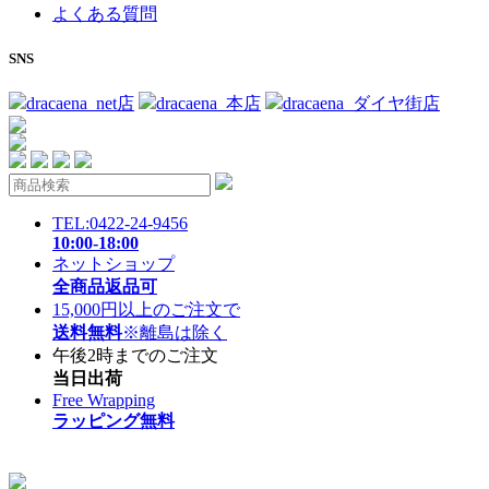
よくある質問
SNS
dracaena_net店
dracaena_本店
dracaena_ダイヤ街店
TEL:0422-24-9456
10:00-18:00
ネットショップ
全商品返品可
15,000円以上のご注文で
送料無料
※離島は除く
午後2時までのご注文
当日出荷
Free Wrapping
ラッピング無料