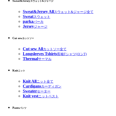
Sweat&Jersey
スウェット&ジャージ
Sweat&Jersey All
スウェット&ジャージ全て
Sweat
スウェット
parka
パーカ
Jersey
ジャージ
Cut sew
カットソー
Cut sew All
カットソー全て
Longsleeves Tshirts
長袖Tシャツ(ロンT)
Thermal
サーマル
Knit
ニット
Knit All
ニット全て
Cardigans
カーディガン
Sweater
セーター
Knit vest
ニットベスト
Pants
パンツ