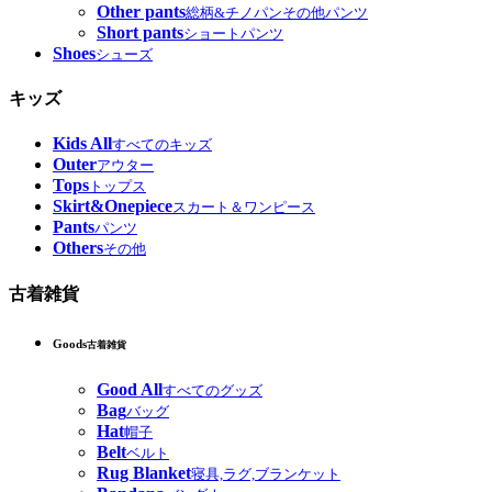
Other pants
総柄&チノパンその他パンツ
Short pants
ショートパンツ
Shoes
シューズ
キッズ
Kids All
すべてのキッズ
Outer
アウター
Tops
トップス
Skirt&Onepiece
スカート＆ワンピース
Pants
パンツ
Others
その他
古着雑貨
Goods
古着雑貨
Good All
すべてのグッズ
Bag
バッグ
Hat
帽子
Belt
ベルト
Rug Blanket
寝具,ラグ,ブランケット