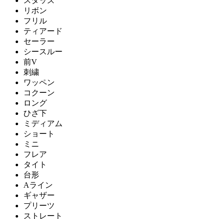
スタッズ
リボン
フリル
ティアード
セーラー
シースルー
前V
刺繍
ワッペン
コクーン
ロング
ひざ下
ミディアム
ショート
ミニ
フレア
タイト
台形
Aライン
ギャザー
プリーツ
ストレート