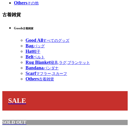
Others
その他
古着雑貨
Goods
古着雑貨
Good All
すべてのグッズ
Bag
バッグ
Hat
帽子
Belt
ベルト
Rug Blanket
寝具,ラグ,ブランケット
Bandana
バンダナ
Scarf
マフラー,スカーフ
Others
古着雑貨
SALE
SOLD OUT