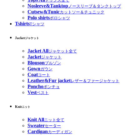
トップス全て
Nosleeve&Tanktop
ノースリーブ＆タンクトップ
Cutsew&Tunic
カットソー＆チュニック
Polo shirts
ポロシャツ
Tshirts
Tシャツ
Jacket
ジャケット
Jacket All
ジャケット全て
Jacket
ジャケット
Blouson
ブルゾン
Gown
ガウン
Coat
コート
Leather&Fur jacket
レザー＆ファージャケット
Poncho
ポンチョ
Vest
ベスト
Knit
ニット
Knit All
ニット全て
Sweater
セーター
Cardigan
カーディガン