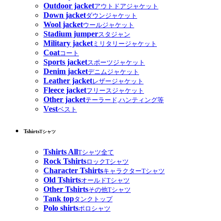
Outdoor jacket
アウトドアジャケット
Down jacket
ダウンジャケット
Wool jacket
ウールジャケット
Stadium jumper
スタジャン
Military jacket
ミリタリージャケット
Coat
コート
Sports jacket
スポーツジャケット
Denim jacket
デニムジャケット
Leather jacket
レザージャケット
Fleece jacket
フリースジャケット
Other jacket
テーラード,ハンティング等
Vest
ベスト
Tshirts
Tシャツ
Tshirts All
Tシャツ全て
Rock Tshirts
ロックTシャツ
Character Tshirts
キャラクターTシャツ
Old Tshirts
オールドTシャツ
Other Tshirts
その他Tシャツ
Tank top
タンクトップ
Polo shirts
ポロシャツ