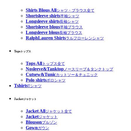
Shirts Blous All
シャツ・ブラウス全て
Shortsleeve shirts
半袖シャツ
Longsleeve shirts
長袖シャツ
Shortsleeve blous
半袖ブラウス
Longsleeve blous
長袖ブラウス
RalphLauren Shirts
ラルフローレンシャツ
Tops
トップス
Tops All
トップス全て
Nosleeve&Tanktop
ノースリーブ＆タンクトップ
Cutsew&Tunic
カットソー＆チュニック
Polo shirts
ポロシャツ
Tshirts
Tシャツ
Jacket
ジャケット
Jacket All
ジャケット全て
Jacket
ジャケット
Blouson
ブルゾン
Gown
ガウン