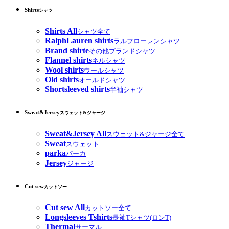
Shirts
シャツ
Shirts All
シャツ全て
RalphLauren shirts
ラルフローレンシャツ
Brand shirte
その他ブランドシャツ
Flannel shirts
ネルシャツ
Wool shirts
ウールシャツ
Old shirts
オールドシャツ
Shortsleeved shirts
半袖シャツ
Sweat&Jersey
スウェット&ジャージ
Sweat&Jersey All
スウェット&ジャージ全て
Sweat
スウェット
parka
パーカ
Jersey
ジャージ
Cut sew
カットソー
Cut sew All
カットソー全て
Longsleeves Tshirts
長袖Tシャツ(ロンT)
Thermal
サーマル