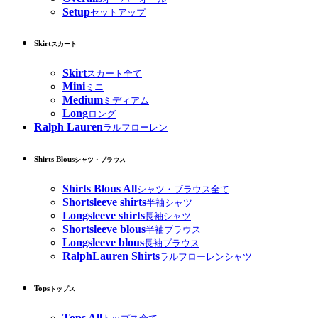
Setup
セットアップ
Skirt
スカート
Skirt
スカート全て
Mini
ミニ
Medium
ミディアム
Long
ロング
Ralph Lauren
ラルフローレン
Shirts Blous
シャツ・ブラウス
Shirts Blous All
シャツ・ブラウス全て
Shortsleeve shirts
半袖シャツ
Longsleeve shirts
長袖シャツ
Shortsleeve blous
半袖ブラウス
Longsleeve blous
長袖ブラウス
RalphLauren Shirts
ラルフローレンシャツ
Tops
トップス
Tops All