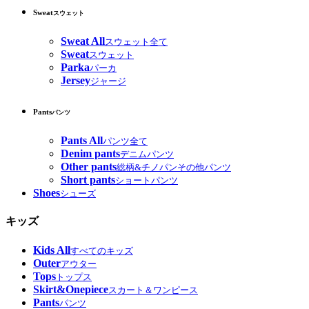
Sweat
スウェット
Sweat All
スウェット全て
Sweat
スウェット
Parka
パーカ
Jersey
ジャージ
Pants
パンツ
Pants All
パンツ全て
Denim pants
デニムパンツ
Other pants
総柄&チノパンその他パンツ
Short pants
ショートパンツ
Shoes
シューズ
キッズ
Kids All
すべてのキッズ
Outer
アウター
Tops
トップス
Skirt&Onepiece
スカート＆ワンピース
Pants
パンツ