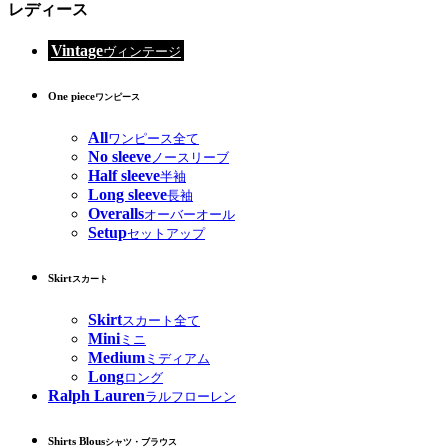
レディース
Vintage
ヴィンテージ
One piece
ワンピース
All
ワンピース全て
No sleeve
ノースリーブ
Half sleeve
半袖
Long sleeve
長袖
Overalls
オーバーオール
Setup
セットアップ
Skirt
スカート
Skirt
スカート全て
Mini
ミニ
Medium
ミディアム
Long
ロング
Ralph Lauren
ラルフローレン
Shirts Blous
シャツ・ブラウス