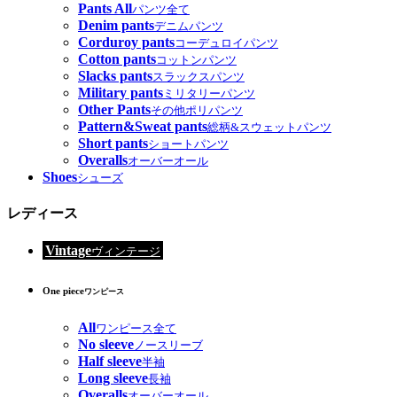
Pants All
パンツ全て
Denim pants
デニムパンツ
Corduroy pants
コーデュロイパンツ
Cotton pants
コットンパンツ
Slacks pants
スラックスパンツ
Military pants
ミリタリーパンツ
Other Pants
その他ポリパンツ
Pattern&Sweat pants
総柄&スウェットパンツ
Short pants
ショートパンツ
Overalls
オーバーオール
Shoes
シューズ
レディース
Vintage
ヴィンテージ
One piece
ワンピース
All
ワンピース全て
No sleeve
ノースリーブ
Half sleeve
半袖
Long sleeve
長袖
Overalls
オーバーオール