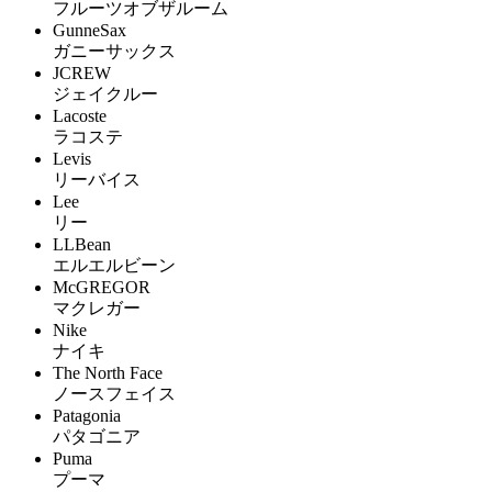
フルーツオブザルーム
GunneSax
ガニーサックス
JCREW
ジェイクルー
Lacoste
ラコステ
Levis
リーバイス
Lee
リー
LLBean
エルエルビーン
McGREGOR
マクレガー
Nike
ナイキ
The North Face
ノースフェイス
Patagonia
パタゴニア
Puma
プーマ