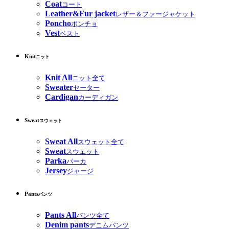
Coat
コート
Leather&Fur jacket
レザー＆ファージャケット
Poncho
ポンチョ
Vest
ベスト
Knit
ニット
Knit All
ニット全て
Sweater
セーター
Cardigan
カーディガン
Sweat
スウェット
Sweat All
スウェット全て
Sweat
スウェット
Parka
パーカ
Jersey
ジャージ
Pants
パンツ
Pants All
パンツ全て
Denim pants
デニムパンツ