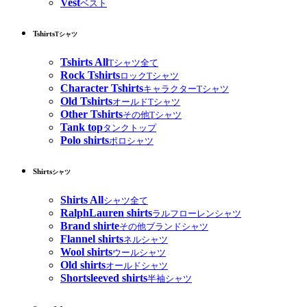
Vest
ベスト
Tshirts
Tシャツ
Tshirts All
Tシャツ全て
Rock Tshirts
ロックTシャツ
Character Tshirts
キャラクターTシャツ
Old Tshirts
オールドTシャツ
Other Tshirts
その他Tシャツ
Tank top
タンクトップ
Polo shirts
ポロシャツ
Shirts
シャツ
Shirts All
シャツ全て
RalphLauren shirts
ラルフローレンシャツ
Brand shirte
その他ブランドシャツ
Flannel shirts
ネルシャツ
Wool shirts
ウールシャツ
Old shirts
オールドシャツ
Shortsleeved shirts
半袖シャツ