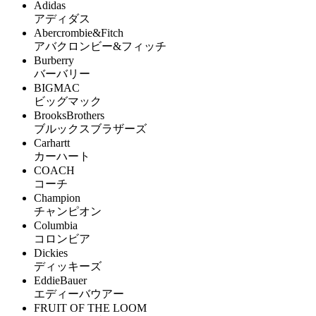
Adidas
アディダス
Abercrombie&Fitch
アバクロンビー&フィッチ
Burberry
バーバリー
BIGMAC
ビッグマック
BrooksBrothers
ブルックスブラザーズ
Carhartt
カーハート
COACH
コーチ
Champion
チャンピオン
Columbia
コロンビア
Dickies
ディッキーズ
EddieBauer
エディーバウアー
FRUIT OF THE LOOM