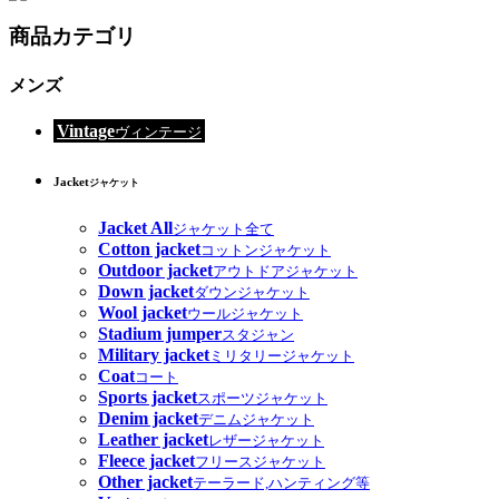
商品カテゴリ
メンズ
Vintage
ヴィンテージ
Jacket
ジャケット
Jacket All
ジャケット全て
Cotton jacket
コットンジャケット
Outdoor jacket
アウトドアジャケット
Down jacket
ダウンジャケット
Wool jacket
ウールジャケット
Stadium jumper
スタジャン
Military jacket
ミリタリージャケット
Coat
コート
Sports jacket
スポーツジャケット
Denim jacket
デニムジャケット
Leather jacket
レザージャケット
Fleece jacket
フリースジャケット
Other jacket
テーラード,ハンティング等