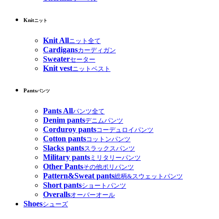
Knit
ニット
Knit All
ニット全て
Cardigans
カーディガン
Sweater
セーター
Knit vest
ニットベスト
Pants
パンツ
Pants All
パンツ全て
Denim pants
デニムパンツ
Corduroy pants
コーデュロイパンツ
Cotton pants
コットンパンツ
Slacks pants
スラックスパンツ
Military pants
ミリタリーパンツ
Other Pants
その他ポリパンツ
Pattern&Sweat pants
総柄&スウェットパンツ
Short pants
ショートパンツ
Overalls
オーバーオール
Shoes
シューズ