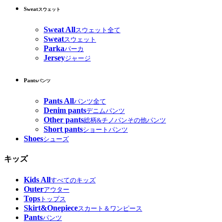
Sweat
スウェット
Sweat All
スウェット全て
Sweat
スウェット
Parka
パーカ
Jersey
ジャージ
Pants
パンツ
Pants All
パンツ全て
Denim pants
デニムパンツ
Other pants
総柄&チノパンその他パンツ
Short pants
ショートパンツ
Shoes
シューズ
キッズ
Kids All
すべてのキッズ
Outer
アウター
Tops
トップス
Skirt&Onepiece
スカート＆ワンピース
Pants
パンツ