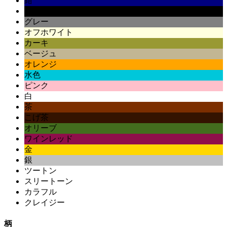
紺
黒
グレー
オフホワイト
カーキ
ベージュ
オレンジ
水色
ピンク
白
茶
こげ茶
オリーブ
ワインレッド
金
銀
ツートン
スリートーン
カラフル
クレイジー
柄