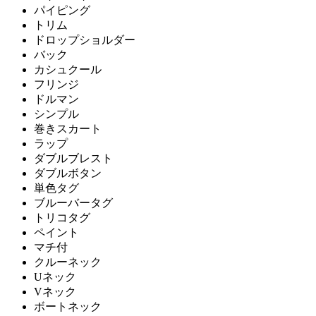
パイピング
トリム
ドロップショルダー
バック
カシュクール
フリンジ
ドルマン
シンプル
巻きスカート
ラップ
ダブルブレスト
ダブルボタン
単色タグ
ブルーバータグ
トリコタグ
ペイント
マチ付
クルーネック
Uネック
Vネック
ボートネック