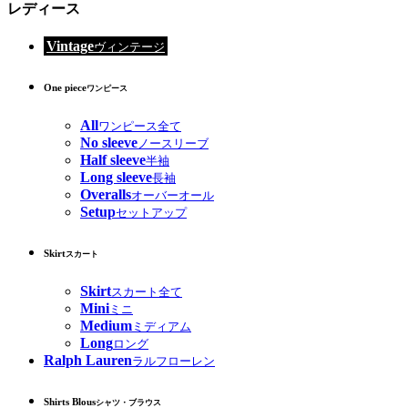
レディース
Vintage
ヴィンテージ
One piece
ワンピース
All
ワンピース全て
No sleeve
ノースリーブ
Half sleeve
半袖
Long sleeve
長袖
Overalls
オーバーオール
Setup
セットアップ
Skirt
スカート
Skirt
スカート全て
Mini
ミニ
Medium
ミディアム
Long
ロング
Ralph Lauren
ラルフローレン
Shirts Blous
シャツ・ブラウス