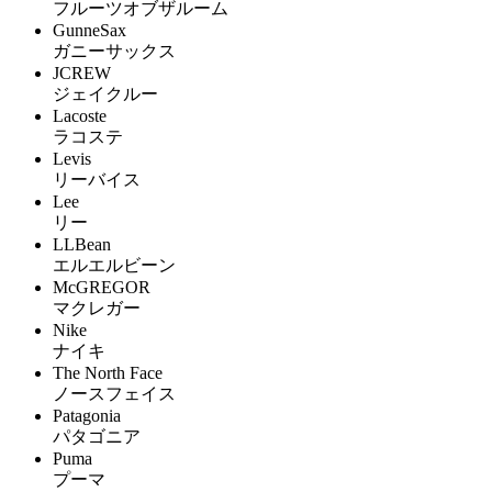
フルーツオブザルーム
GunneSax
ガニーサックス
JCREW
ジェイクルー
Lacoste
ラコステ
Levis
リーバイス
Lee
リー
LLBean
エルエルビーン
McGREGOR
マクレガー
Nike
ナイキ
The North Face
ノースフェイス
Patagonia
パタゴニア
Puma
プーマ