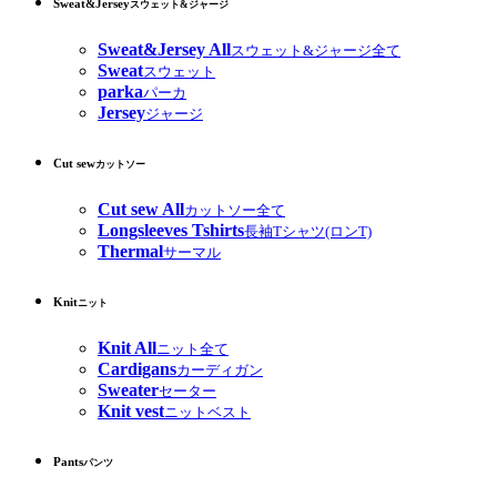
Sweat&Jersey
スウェット&ジャージ
Sweat&Jersey All
スウェット&ジャージ全て
Sweat
スウェット
parka
パーカ
Jersey
ジャージ
Cut sew
カットソー
Cut sew All
カットソー全て
Longsleeves Tshirts
長袖Tシャツ(ロンT)
Thermal
サーマル
Knit
ニット
Knit All
ニット全て
Cardigans
カーディガン
Sweater
セーター
Knit vest
ニットベスト
Pants
パンツ