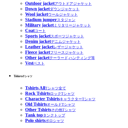
Outdoor jacket
アウトドアジャケット
Down jacket
ダウンジャケット
Wool jacket
ウールジャケット
Stadium jumper
スタジャン
Military jacket
ミリタリージャケット
Coat
コート
Sports jacket
スポーツジャケット
Denim jacket
デニムジャケット
Leather jacket
レザージャケット
Fleece jacket
フリースジャケット
Other jacket
テーラード,ハンティング等
Vest
ベスト
Tshirts
Tシャツ
Tshirts All
Tシャツ全て
Rock Tshirts
ロックTシャツ
Character Tshirts
キャラクターTシャツ
Old Tshirts
オールドTシャツ
Other Tshirts
その他Tシャツ
Tank top
タンクトップ
Polo shirts
ポロシャツ