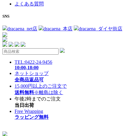
よくある質問
SNS
dracaena_net店
dracaena_本店
dracaena_ダイヤ街店
TEL:0422-24-9456
10:00-18:00
ネットショップ
全商品返品可
15,000円以上のご注文で
送料無料
※離島は除く
午後2時までのご注文
当日出荷
Free Wrapping
ラッピング無料