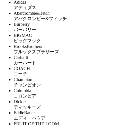
Adidas
アディダス
Abercrombie&Fitch
アバクロンビー&フィッチ
Burberry
バーバリー
BIGMAC
ビッグマック
BrooksBrothers
ブルックスブラザーズ
Carhartt
カーハート
COACH
コーチ
Champion
チャンピオン
Columbia
コロンビア
Dickies
ディッキーズ
EddieBauer
エディーバウアー
FRUIT OF THE LOOM