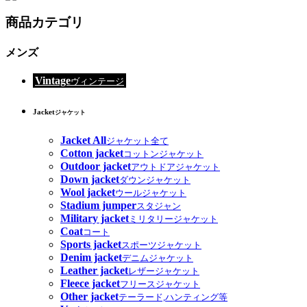
商品カテゴリ
メンズ
Vintage
ヴィンテージ
Jacket
ジャケット
Jacket All
ジャケット全て
Cotton jacket
コットンジャケット
Outdoor jacket
アウトドアジャケット
Down jacket
ダウンジャケット
Wool jacket
ウールジャケット
Stadium jumper
スタジャン
Military jacket
ミリタリージャケット
Coat
コート
Sports jacket
スポーツジャケット
Denim jacket
デニムジャケット
Leather jacket
レザージャケット
Fleece jacket
フリースジャケット
Other jacket
テーラード,ハンティング等