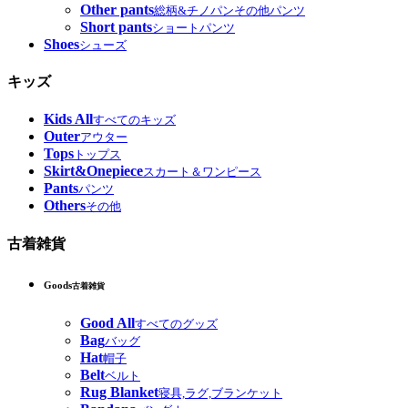
Other pants
総柄&チノパンその他パンツ
Short pants
ショートパンツ
Shoes
シューズ
キッズ
Kids All
すべてのキッズ
Outer
アウター
Tops
トップス
Skirt&Onepiece
スカート＆ワンピース
Pants
パンツ
Others
その他
古着雑貨
Goods
古着雑貨
Good All
すべてのグッズ
Bag
バッグ
Hat
帽子
Belt
ベルト
Rug Blanket
寝具,ラグ,ブランケット