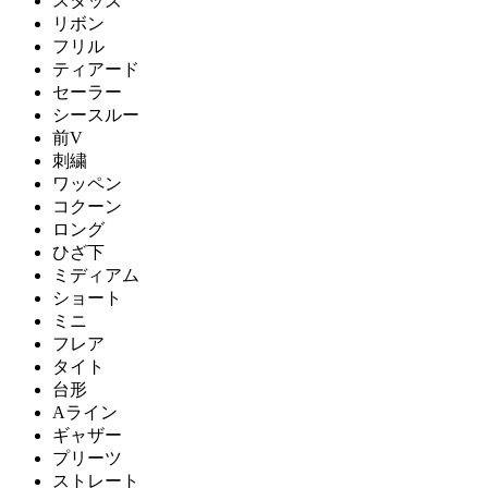
スタッズ
リボン
フリル
ティアード
セーラー
シースルー
前V
刺繍
ワッペン
コクーン
ロング
ひざ下
ミディアム
ショート
ミニ
フレア
タイト
台形
Aライン
ギャザー
プリーツ
ストレート