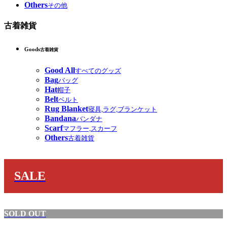
Others
その他
古着雑貨
Goods
古着雑貨
Good All
すべてのグッズ
Bag
バッグ
Hat
帽子
Belt
ベルト
Rug Blanket
寝具,ラグ,ブランケット
Bandana
バンダナ
Scarf
マフラー,スカーフ
Others
古着雑貨
SALE
SOLD OUT