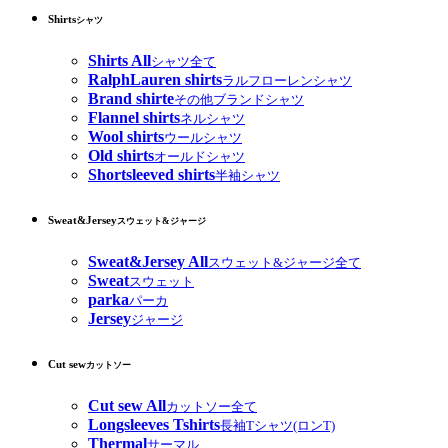
Shirts
シャツ
Shirts All
シャツ全て
RalphLauren shirts
ラルフローレンシャツ
Brand shirte
その他ブランドシャツ
Flannel shirts
ネルシャツ
Wool shirts
ウールシャツ
Old shirts
オールドシャツ
Shortsleeved shirts
半袖シャツ
Sweat&Jersey
スウェット&ジャージ
Sweat&Jersey All
スウェット&ジャージ全て
Sweat
スウェット
parka
パーカ
Jersey
ジャージ
Cut sew
カットソー
Cut sew All
カットソー全て
Longsleeves Tshirts
長袖Tシャツ(ロンT)
Thermal
サーマル