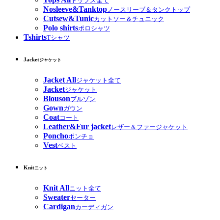
トップス全て
Nosleeve&Tanktop
ノースリーブ＆タンクトップ
Cutsew&Tunic
カットソー＆チュニック
Polo shirts
ポロシャツ
Tshirts
Tシャツ
Jacket
ジャケット
Jacket All
ジャケット全て
Jacket
ジャケット
Blouson
ブルゾン
Gown
ガウン
Coat
コート
Leather&Fur jacket
レザー＆ファージャケット
Poncho
ポンチョ
Vest
ベスト
Knit
ニット
Knit All
ニット全て
Sweater
セーター
Cardigan
カーディガン