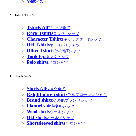
Vest
ベスト
Tshirts
Tシャツ
Tshirts All
Tシャツ全て
Rock Tshirts
ロックTシャツ
Character Tshirts
キャラクターTシャツ
Old Tshirts
オールドTシャツ
Other Tshirts
その他Tシャツ
Tank top
タンクトップ
Polo shirts
ポロシャツ
Shirts
シャツ
Shirts All
シャツ全て
RalphLauren shirts
ラルフローレンシャツ
Brand shirte
その他ブランドシャツ
Flannel shirts
ネルシャツ
Wool shirts
ウールシャツ
Old shirts
オールドシャツ
Shortsleeved shirts
半袖シャツ