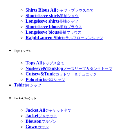
Shirts Blous All
シャツ・ブラウス全て
Shortsleeve shirts
半袖シャツ
Longsleeve shirts
長袖シャツ
Shortsleeve blous
半袖ブラウス
Longsleeve blous
長袖ブラウス
RalphLauren Shirts
ラルフローレンシャツ
Tops
トップス
Tops All
トップス全て
Nosleeve&Tanktop
ノースリーブ＆タンクトップ
Cutsew&Tunic
カットソー＆チュニック
Polo shirts
ポロシャツ
Tshirts
Tシャツ
Jacket
ジャケット
Jacket All
ジャケット全て
Jacket
ジャケット
Blouson
ブルゾン
Gown
ガウン