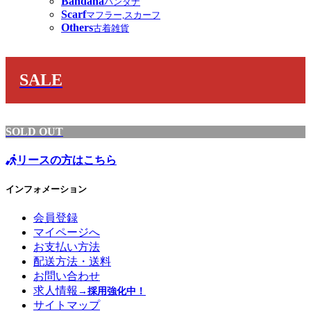
Bandana
バンダナ
Scarf
マフラー,スカーフ
Others
古着雑貨
SALE
SOLD OUT
リースの方はこちら
インフォメーション
会員登録
マイページへ
お支払い方法
配送方法・送料
お問い合わせ
求人情報
→採用強化中！
サイトマップ