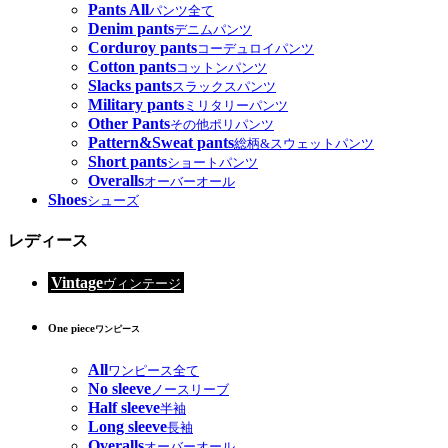
Pants All
パンツ全て
Denim pants
デニムパンツ
Corduroy pants
コーデュロイパンツ
Cotton pants
コットンパンツ
Slacks pants
スラックスパンツ
Military pants
ミリタリーパンツ
Other Pants
その他ポリパンツ
Pattern&Sweat pants
総柄&スウェットパンツ
Short pants
ショートパンツ
Overalls
オーバーオール
Shoes
シューズ
レディース
Vintage
ヴィンテージ
One piece
ワンピース
All
ワンピース全て
No sleeve
ノースリーブ
Half sleeve
半袖
Long sleeve
長袖
Overalls
オーバーオール