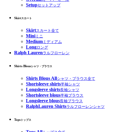
Setup
セットアップ
Skirt
スカート
Skirt
スカート全て
Mini
ミニ
Medium
ミディアム
Long
ロング
Ralph Lauren
ラルフローレン
Shirts Blous
シャツ・ブラウス
Shirts Blous All
シャツ・ブラウス全て
Shortsleeve shirts
半袖シャツ
Longsleeve shirts
長袖シャツ
Shortsleeve blous
半袖ブラウス
Longsleeve blous
長袖ブラウス
RalphLauren Shirts
ラルフローレンシャツ
Tops
トップス
Tops All