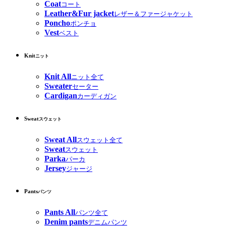
Coat
コート
Leather&Fur jacket
レザー＆ファージャケット
Poncho
ポンチョ
Vest
ベスト
Knit
ニット
Knit All
ニット全て
Sweater
セーター
Cardigan
カーディガン
Sweat
スウェット
Sweat All
スウェット全て
Sweat
スウェット
Parka
パーカ
Jersey
ジャージ
Pants
パンツ
Pants All
パンツ全て
Denim pants
デニムパンツ