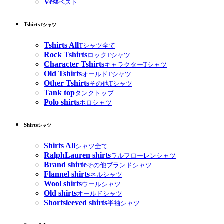
Vest
ベスト
Tshirts
Tシャツ
Tshirts All
Tシャツ全て
Rock Tshirts
ロックTシャツ
Character Tshirts
キャラクターTシャツ
Old Tshirts
オールドTシャツ
Other Tshirts
その他Tシャツ
Tank top
タンクトップ
Polo shirts
ポロシャツ
Shirts
シャツ
Shirts All
シャツ全て
RalphLauren shirts
ラルフローレンシャツ
Brand shirte
その他ブランドシャツ
Flannel shirts
ネルシャツ
Wool shirts
ウールシャツ
Old shirts
オールドシャツ
Shortsleeved shirts
半袖シャツ