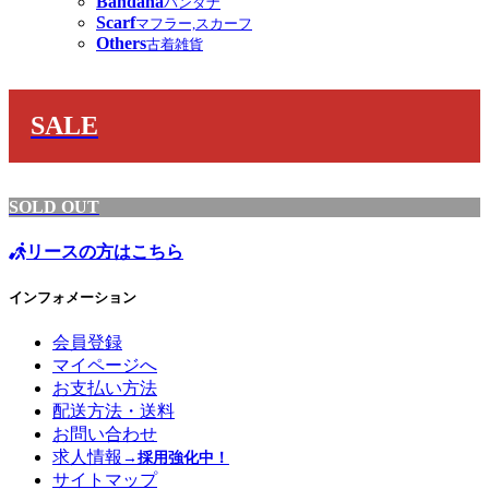
Bandana
バンダナ
Scarf
マフラー,スカーフ
Others
古着雑貨
SALE
SOLD OUT
リースの方はこちら
インフォメーション
会員登録
マイページへ
お支払い方法
配送方法・送料
お問い合わせ
求人情報
→採用強化中！
サイトマップ