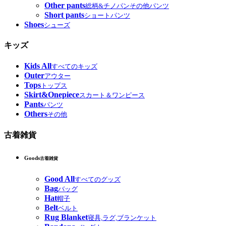
Other pants
総柄&チノパンその他パンツ
Short pants
ショートパンツ
Shoes
シューズ
キッズ
Kids All
すべてのキッズ
Outer
アウター
Tops
トップス
Skirt&Onepiece
スカート＆ワンピース
Pants
パンツ
Others
その他
古着雑貨
Goods
古着雑貨
Good All
すべてのグッズ
Bag
バッグ
Hat
帽子
Belt
ベルト
Rug Blanket
寝具,ラグ,ブランケット