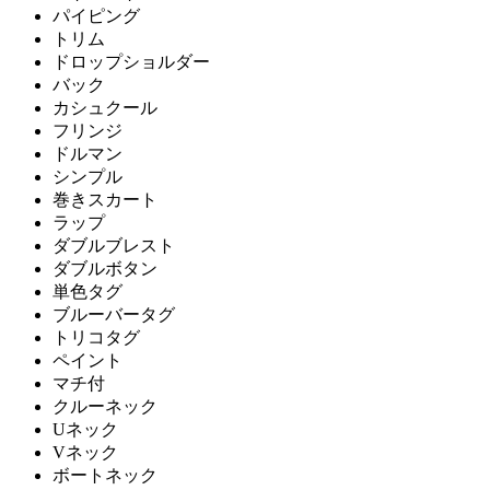
パイピング
トリム
ドロップショルダー
バック
カシュクール
フリンジ
ドルマン
シンプル
巻きスカート
ラップ
ダブルブレスト
ダブルボタン
単色タグ
ブルーバータグ
トリコタグ
ペイント
マチ付
クルーネック
Uネック
Vネック
ボートネック