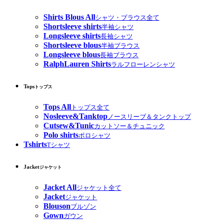
Shirts Blous All
シャツ・ブラウス全て
Shortsleeve shirts
半袖シャツ
Longsleeve shirts
長袖シャツ
Shortsleeve blous
半袖ブラウス
Longsleeve blous
長袖ブラウス
RalphLauren Shirts
ラルフローレンシャツ
Tops
トップス
Tops All
トップス全て
Nosleeve&Tanktop
ノースリーブ＆タンクトップ
Cutsew&Tunic
カットソー＆チュニック
Polo shirts
ポロシャツ
Tshirts
Tシャツ
Jacket
ジャケット
Jacket All
ジャケット全て
Jacket
ジャケット
Blouson
ブルゾン
Gown
ガウン