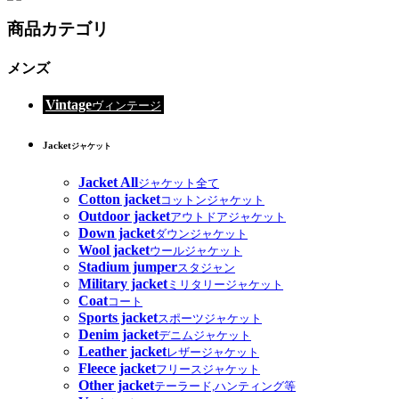
商品カテゴリ
メンズ
Vintage
ヴィンテージ
Jacket
ジャケット
Jacket All
ジャケット全て
Cotton jacket
コットンジャケット
Outdoor jacket
アウトドアジャケット
Down jacket
ダウンジャケット
Wool jacket
ウールジャケット
Stadium jumper
スタジャン
Military jacket
ミリタリージャケット
Coat
コート
Sports jacket
スポーツジャケット
Denim jacket
デニムジャケット
Leather jacket
レザージャケット
Fleece jacket
フリースジャケット
Other jacket
テーラード,ハンティング等