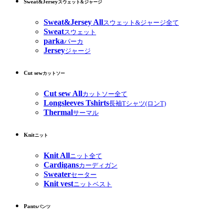
Sweat&Jersey
スウェット&ジャージ
Sweat&Jersey All
スウェット&ジャージ全て
Sweat
スウェット
parka
パーカ
Jersey
ジャージ
Cut sew
カットソー
Cut sew All
カットソー全て
Longsleeves Tshirts
長袖Tシャツ(ロンT)
Thermal
サーマル
Knit
ニット
Knit All
ニット全て
Cardigans
カーディガン
Sweater
セーター
Knit vest
ニットベスト
Pants
パンツ