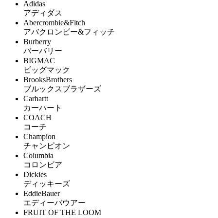
Adidas
アディダス
Abercrombie&Fitch
アバクロンビー&フィッチ
Burberry
バーバリー
BIGMAC
ビッグマック
BrooksBrothers
ブルックスブラザーズ
Carhartt
カーハート
COACH
コーチ
Champion
チャンピオン
Columbia
コロンビア
Dickies
ディッキーズ
EddieBauer
エディーバウアー
FRUIT OF THE LOOM