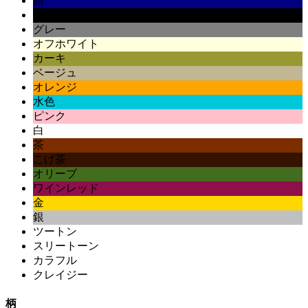
紺
黒
グレー
オフホワイト
カーキ
ベージュ
オレンジ
水色
ピンク
白
茶
こげ茶
オリーブ
ワインレッド
金
銀
ツートン
スリートーン
カラフル
クレイジー
柄