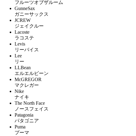
フルーツオブザルーム
GunneSax
ガニーサックス
JCREW
ジェイクルー
Lacoste
ラコステ
Levis
リーバイス
Lee
リー
LLBean
エルエルビーン
McGREGOR
マクレガー
Nike
ナイキ
The North Face
ノースフェイス
Patagonia
パタゴニア
Puma
プーマ