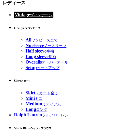
レディース
Vintage
ヴィンテージ
One piece
ワンピース
All
ワンピース全て
No sleeve
ノースリーブ
Half sleeve
半袖
Long sleeve
長袖
Overalls
オーバーオール
Setup
セットアップ
Skirt
スカート
Skirt
スカート全て
Mini
ミニ
Medium
ミディアム
Long
ロング
Ralph Lauren
ラルフローレン
Shirts Blous
シャツ・ブラウス