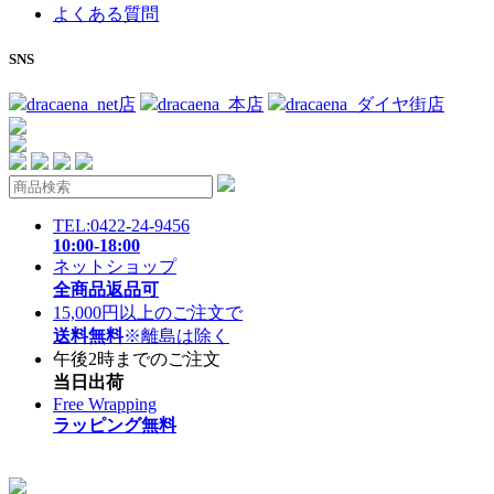
よくある質問
SNS
dracaena_net店
dracaena_本店
dracaena_ダイヤ街店
TEL:0422-24-9456
10:00-18:00
ネットショップ
全商品返品可
15,000円以上のご注文で
送料無料
※離島は除く
午後2時までのご注文
当日出荷
Free Wrapping
ラッピング無料