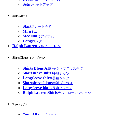
Setup
セットアップ
Skirt
スカート
Skirt
スカート全て
Mini
ミニ
Medium
ミディアム
Long
ロング
Ralph Lauren
ラルフローレン
Shirts Blous
シャツ・ブラウス
Shirts Blous All
シャツ・ブラウス全て
Shortsleeve shirts
半袖シャツ
Longsleeve shirts
長袖シャツ
Shortsleeve blous
半袖ブラウス
Longsleeve blous
長袖ブラウス
RalphLauren Shirts
ラルフローレンシャツ
Tops
トップス
Tops All