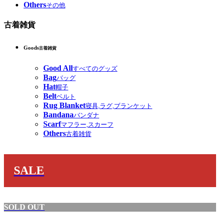
Others
その他
古着雑貨
Goods
古着雑貨
Good All
すべてのグッズ
Bag
バッグ
Hat
帽子
Belt
ベルト
Rug Blanket
寝具,ラグ,ブランケット
Bandana
バンダナ
Scarf
マフラー,スカーフ
Others
古着雑貨
SALE
SOLD OUT