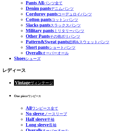
Pants All
パンツ全て
Denim pants
デニムパンツ
Corduroy pants
コーデュロイパンツ
Cotton pants
コットンパンツ
Slacks pants
スラックスパンツ
Military pants
ミリタリーパンツ
Other Pants
その他ポリパンツ
Pattern&Sweat pants
総柄&スウェットパンツ
Short pants
ショートパンツ
Overalls
オーバーオール
Shoes
シューズ
レディース
Vintage
ヴィンテージ
One piece
ワンピース
All
ワンピース全て
No sleeve
ノースリーブ
Half sleeve
半袖
Long sleeve
長袖
Overalls
オーバーオール