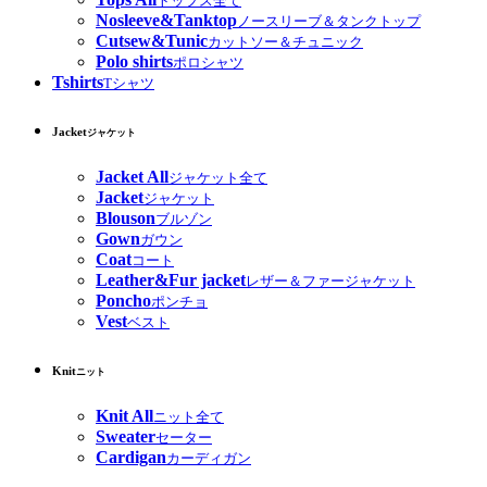
トップス全て
Nosleeve&Tanktop
ノースリーブ＆タンクトップ
Cutsew&Tunic
カットソー＆チュニック
Polo shirts
ポロシャツ
Tshirts
Tシャツ
Jacket
ジャケット
Jacket All
ジャケット全て
Jacket
ジャケット
Blouson
ブルゾン
Gown
ガウン
Coat
コート
Leather&Fur jacket
レザー＆ファージャケット
Poncho
ポンチョ
Vest
ベスト
Knit
ニット
Knit All
ニット全て
Sweater
セーター
Cardigan
カーディガン