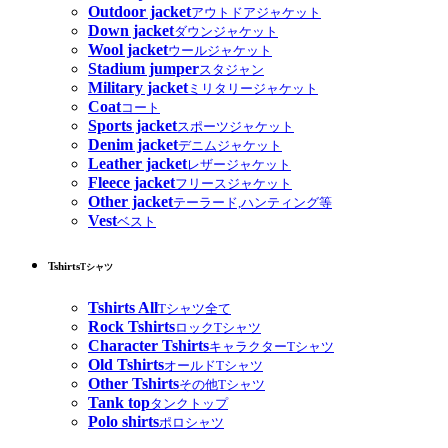
Outdoor jacket
アウトドアジャケット
Down jacket
ダウンジャケット
Wool jacket
ウールジャケット
Stadium jumper
スタジャン
Military jacket
ミリタリージャケット
Coat
コート
Sports jacket
スポーツジャケット
Denim jacket
デニムジャケット
Leather jacket
レザージャケット
Fleece jacket
フリースジャケット
Other jacket
テーラード,ハンティング等
Vest
ベスト
Tshirts
Tシャツ
Tshirts All
Tシャツ全て
Rock Tshirts
ロックTシャツ
Character Tshirts
キャラクターTシャツ
Old Tshirts
オールドTシャツ
Other Tshirts
その他Tシャツ
Tank top
タンクトップ
Polo shirts
ポロシャツ