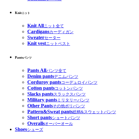
Knit
ニット
Knit All
ニット全て
Cardigans
カーディガン
Sweater
セーター
Knit vest
ニットベスト
Pants
パンツ
Pants All
パンツ全て
Denim pants
デニムパンツ
Corduroy pants
コーデュロイパンツ
Cotton pants
コットンパンツ
Slacks pants
スラックスパンツ
Military pants
ミリタリーパンツ
Other Pants
その他ポリパンツ
Pattern&Sweat pants
総柄&スウェットパンツ
Short pants
ショートパンツ
Overalls
オーバーオール
Shoes
シューズ