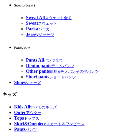
Sweat
スウェット
Sweat All
スウェット全て
Sweat
スウェット
Parka
パーカ
Jersey
ジャージ
Pants
パンツ
Pants All
パンツ全て
Denim pants
デニムパンツ
Other pants
総柄&チノパンその他パンツ
Short pants
ショートパンツ
Shoes
シューズ
キッズ
Kids All
すべてのキッズ
Outer
アウター
Tops
トップス
Skirt&Onepiece
スカート＆ワンピース
Pants
パンツ