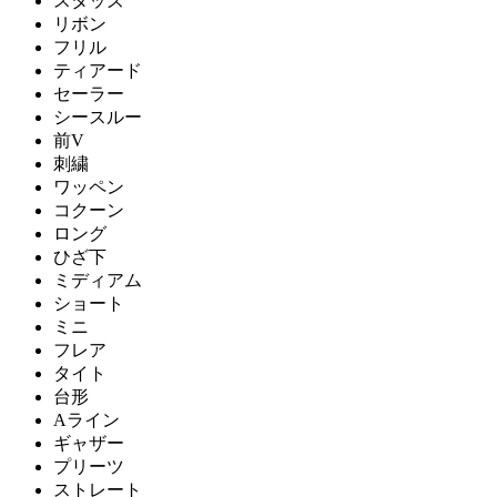
スタッズ
リボン
フリル
ティアード
セーラー
シースルー
前V
刺繍
ワッペン
コクーン
ロング
ひざ下
ミディアム
ショート
ミニ
フレア
タイト
台形
Aライン
ギャザー
プリーツ
ストレート