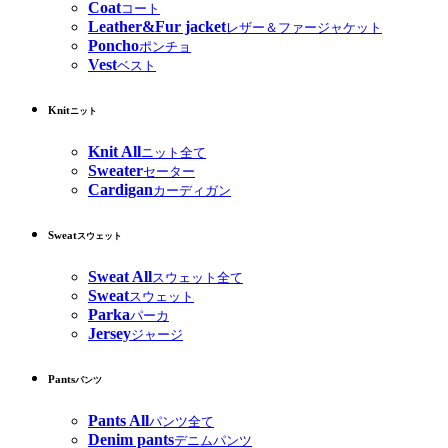
Coat
コート
Leather&Fur jacket
レザー＆ファージャケット
Poncho
ポンチョ
Vest
ベスト
Knit
ニット
Knit All
ニット全て
Sweater
セーター
Cardigan
カーディガン
Sweat
スウェット
Sweat All
スウェット全て
Sweat
スウェット
Parka
パーカ
Jersey
ジャージ
Pants
パンツ
Pants All
パンツ全て
Denim pants
デニムパンツ