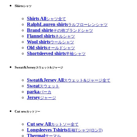
Shirts
シャツ
Shirts All
シャツ全て
RalphLauren shirts
ラルフローレンシャツ
Brand shirte
その他ブランドシャツ
Flannel shirts
ネルシャツ
Wool shirts
ウールシャツ
Old shirts
オールドシャツ
Shortsleeved shirts
半袖シャツ
Sweat&Jersey
スウェット&ジャージ
Sweat&Jersey All
スウェット&ジャージ全て
Sweat
スウェット
parka
パーカ
Jersey
ジャージ
Cut sew
カットソー
Cut sew All
カットソー全て
Longsleeves Tshirts
長袖Tシャツ(ロンT)
Thermal
サーマル