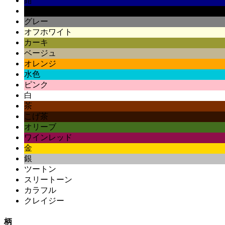
紺
黒
グレー
オフホワイト
カーキ
ベージュ
オレンジ
水色
ピンク
白
茶
こげ茶
オリーブ
ワインレッド
金
銀
ツートン
スリートーン
カラフル
クレイジー
柄