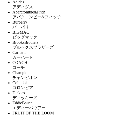
Adidas
アディダス
Abercrombie&Fitch
アバクロンビー&フィッチ
Burberry
バーバリー
BIGMAC
ビッグマック
BrooksBrothers
ブルックスブラザーズ
Carhartt
カーハート
COACH
コーチ
Champion
チャンピオン
Columbia
コロンビア
Dickies
ディッキーズ
EddieBauer
エディーバウアー
FRUIT OF THE LOOM