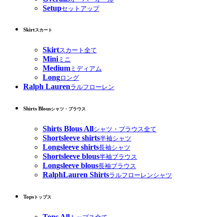
Setup
セットアップ
Skirt
スカート
Skirt
スカート全て
Mini
ミニ
Medium
ミディアム
Long
ロング
Ralph Lauren
ラルフローレン
Shirts Blous
シャツ・ブラウス
Shirts Blous All
シャツ・ブラウス全て
Shortsleeve shirts
半袖シャツ
Longsleeve shirts
長袖シャツ
Shortsleeve blous
半袖ブラウス
Longsleeve blous
長袖ブラウス
RalphLauren Shirts
ラルフローレンシャツ
Tops
トップス
Tops All