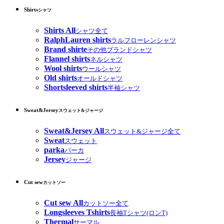
Shirts
シャツ
Shirts All
シャツ全て
RalphLauren shirts
ラルフローレンシャツ
Brand shirte
その他ブランドシャツ
Flannel shirts
ネルシャツ
Wool shirts
ウールシャツ
Old shirts
オールドシャツ
Shortsleeved shirts
半袖シャツ
Sweat&Jersey
スウェット&ジャージ
Sweat&Jersey All
スウェット&ジャージ全て
Sweat
スウェット
parka
パーカ
Jersey
ジャージ
Cut sew
カットソー
Cut sew All
カットソー全て
Longsleeves Tshirts
長袖Tシャツ(ロンT)
Thermal
サーマル