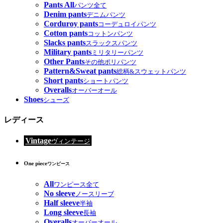
Pants All
パンツ全て
Denim pants
デニムパンツ
Corduroy pants
コーデュロイパンツ
Cotton pants
コットンパンツ
Slacks pants
スラックスパンツ
Military pants
ミリタリーパンツ
Other Pants
その他ポリパンツ
Pattern&Sweat pants
総柄&スウェットパンツ
Short pants
ショートパンツ
Overalls
オーバーオール
Shoes
シューズ
レディース
Vintage
ヴィンテージ
One piece
ワンピース
All
ワンピース全て
No sleeve
ノースリーブ
Half sleeve
半袖
Long sleeve
長袖
Overalls
オーバーオール