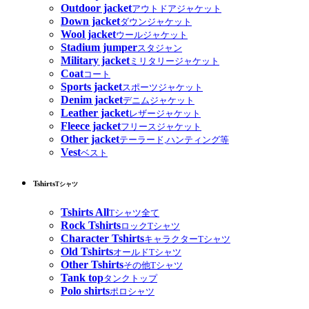
Outdoor jacket
アウトドアジャケット
Down jacket
ダウンジャケット
Wool jacket
ウールジャケット
Stadium jumper
スタジャン
Military jacket
ミリタリージャケット
Coat
コート
Sports jacket
スポーツジャケット
Denim jacket
デニムジャケット
Leather jacket
レザージャケット
Fleece jacket
フリースジャケット
Other jacket
テーラード,ハンティング等
Vest
ベスト
Tshirts
Tシャツ
Tshirts All
Tシャツ全て
Rock Tshirts
ロックTシャツ
Character Tshirts
キャラクターTシャツ
Old Tshirts
オールドTシャツ
Other Tshirts
その他Tシャツ
Tank top
タンクトップ
Polo shirts
ポロシャツ