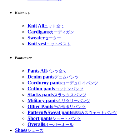
Knit
ニット
Knit All
ニット全て
Cardigans
カーディガン
Sweater
セーター
Knit vest
ニットベスト
Pants
パンツ
Pants All
パンツ全て
Denim pants
デニムパンツ
Corduroy pants
コーデュロイパンツ
Cotton pants
コットンパンツ
Slacks pants
スラックスパンツ
Military pants
ミリタリーパンツ
Other Pants
その他ポリパンツ
Pattern&Sweat pants
総柄&スウェットパンツ
Short pants
ショートパンツ
Overalls
オーバーオール
Shoes
シューズ