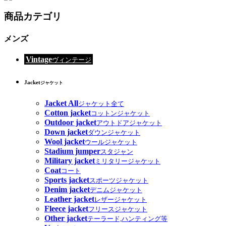
商品カテゴリ
メンズ
Vintage
ヴィンテージ
Jacket
ジャケット
Jacket All
ジャケット全て
Cotton jacket
コットンジャケット
Outdoor jacket
アウトドアジャケット
Down jacket
ダウンジャケット
Wool jacket
ウールジャケット
Stadium jumper
スタジャン
Military jacket
ミリタリージャケット
Coat
コート
Sports jacket
スポーツジャケット
Denim jacket
デニムジャケット
Leather jacket
レザージャケット
Fleece jacket
フリースジャケット
Other jacket
テーラード,ハンティング等