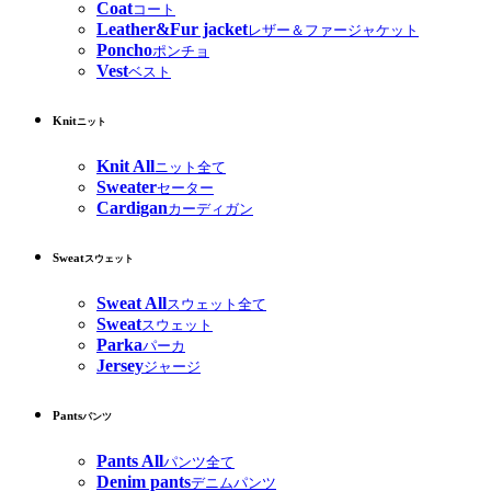
Coat
コート
Leather&Fur jacket
レザー＆ファージャケット
Poncho
ポンチョ
Vest
ベスト
Knit
ニット
Knit All
ニット全て
Sweater
セーター
Cardigan
カーディガン
Sweat
スウェット
Sweat All
スウェット全て
Sweat
スウェット
Parka
パーカ
Jersey
ジャージ
Pants
パンツ
Pants All
パンツ全て
Denim pants
デニムパンツ