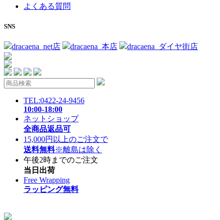
よくある質問
SNS
dracaena_net店
dracaena_本店
dracaena_ダイヤ街店
TEL:0422-24-9456
10:00-18:00
ネットショップ
全商品返品可
15,000円以上のご注文で
送料無料
※離島は除く
午後2時までのご注文
当日出荷
Free Wrapping
ラッピング無料