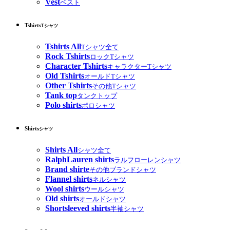
Vest
ベスト
Tshirts
Tシャツ
Tshirts All
Tシャツ全て
Rock Tshirts
ロックTシャツ
Character Tshirts
キャラクターTシャツ
Old Tshirts
オールドTシャツ
Other Tshirts
その他Tシャツ
Tank top
タンクトップ
Polo shirts
ポロシャツ
Shirts
シャツ
Shirts All
シャツ全て
RalphLauren shirts
ラルフローレンシャツ
Brand shirte
その他ブランドシャツ
Flannel shirts
ネルシャツ
Wool shirts
ウールシャツ
Old shirts
オールドシャツ
Shortsleeved shirts
半袖シャツ