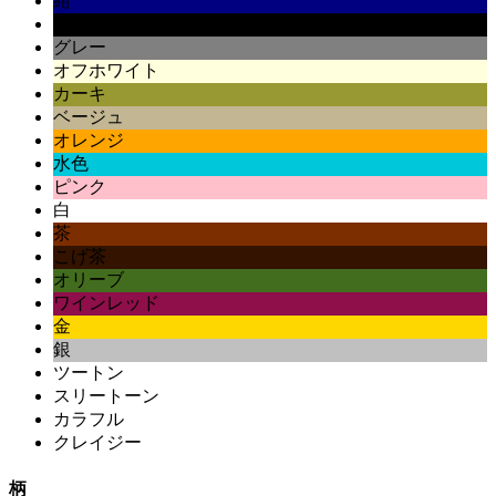
紺
黒
グレー
オフホワイト
カーキ
ベージュ
オレンジ
水色
ピンク
白
茶
こげ茶
オリーブ
ワインレッド
金
銀
ツートン
スリートーン
カラフル
クレイジー
柄