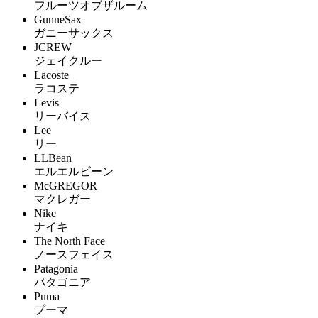
フルーツオブザルーム
GunneSax
ガニーサックス
JCREW
ジェイクルー
Lacoste
ラコステ
Levis
リーバイス
Lee
リー
LLBean
エルエルビーン
McGREGOR
マクレガー
Nike
ナイキ
The North Face
ノースフェイス
Patagonia
パタゴニア
Puma
プーマ