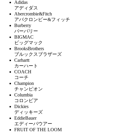
Adidas
アディダス
Abercrombie&Fitch
アバクロンビー&フィッチ
Burberry
バーバリー
BIGMAC
ビッグマック
BrooksBrothers
ブルックスブラザーズ
Carhartt
カーハート
COACH
コーチ
Champion
チャンピオン
Columbia
コロンビア
Dickies
ディッキーズ
EddieBauer
エディーバウアー
FRUIT OF THE LOOM