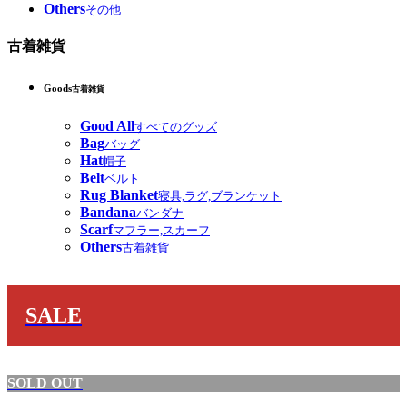
Others
その他
古着雑貨
Goods
古着雑貨
Good All
すべてのグッズ
Bag
バッグ
Hat
帽子
Belt
ベルト
Rug Blanket
寝具,ラグ,ブランケット
Bandana
バンダナ
Scarf
マフラー,スカーフ
Others
古着雑貨
SALE
SOLD OUT