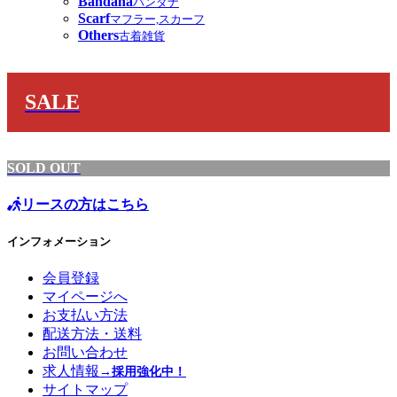
Bandana
バンダナ
Scarf
マフラー,スカーフ
Others
古着雑貨
SALE
SOLD OUT
リースの方はこちら
インフォメーション
会員登録
マイページへ
お支払い方法
配送方法・送料
お問い合わせ
求人情報
→採用強化中！
サイトマップ