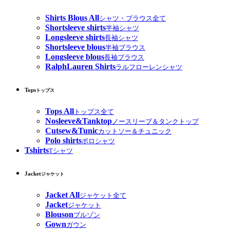
Shirts Blous All
シャツ・ブラウス全て
Shortsleeve shirts
半袖シャツ
Longsleeve shirts
長袖シャツ
Shortsleeve blous
半袖ブラウス
Longsleeve blous
長袖ブラウス
RalphLauren Shirts
ラルフローレンシャツ
Tops
トップス
Tops All
トップス全て
Nosleeve&Tanktop
ノースリーブ＆タンクトップ
Cutsew&Tunic
カットソー＆チュニック
Polo shirts
ポロシャツ
Tshirts
Tシャツ
Jacket
ジャケット
Jacket All
ジャケット全て
Jacket
ジャケット
Blouson
ブルゾン
Gown
ガウン