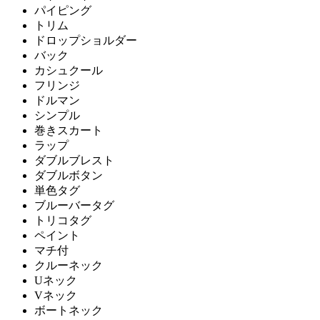
パイピング
トリム
ドロップショルダー
バック
カシュクール
フリンジ
ドルマン
シンプル
巻きスカート
ラップ
ダブルブレスト
ダブルボタン
単色タグ
ブルーバータグ
トリコタグ
ペイント
マチ付
クルーネック
Uネック
Vネック
ボートネック