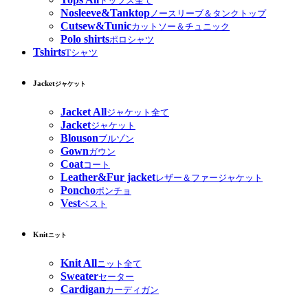
トップス全て
Nosleeve&Tanktop
ノースリーブ＆タンクトップ
Cutsew&Tunic
カットソー＆チュニック
Polo shirts
ポロシャツ
Tshirts
Tシャツ
Jacket
ジャケット
Jacket All
ジャケット全て
Jacket
ジャケット
Blouson
ブルゾン
Gown
ガウン
Coat
コート
Leather&Fur jacket
レザー＆ファージャケット
Poncho
ポンチョ
Vest
ベスト
Knit
ニット
Knit All
ニット全て
Sweater
セーター
Cardigan
カーディガン