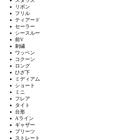
スタッズ
リボン
フリル
ティアード
セーラー
シースルー
前V
刺繍
ワッペン
コクーン
ロング
ひざ下
ミディアム
ショート
ミニ
フレア
タイト
台形
Aライン
ギャザー
プリーツ
ストレート