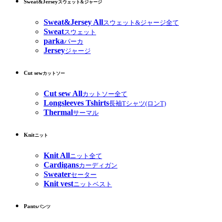
Sweat&Jersey
スウェット&ジャージ
Sweat&Jersey All
スウェット&ジャージ全て
Sweat
スウェット
parka
パーカ
Jersey
ジャージ
Cut sew
カットソー
Cut sew All
カットソー全て
Longsleeves Tshirts
長袖Tシャツ(ロンT)
Thermal
サーマル
Knit
ニット
Knit All
ニット全て
Cardigans
カーディガン
Sweater
セーター
Knit vest
ニットベスト
Pants
パンツ