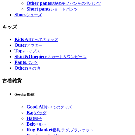
Other pants
総柄&チノパンその他パンツ
Short pants
ショートパンツ
Shoes
シューズ
キッズ
Kids All
すべてのキッズ
Outer
アウター
Tops
トップス
Skirt&Onepiece
スカート＆ワンピース
Pants
パンツ
Others
その他
古着雑貨
Goods
古着雑貨
Good All
すべてのグッズ
Bag
バッグ
Hat
帽子
Belt
ベルト
Rug Blanket
寝具,ラグ,ブランケット