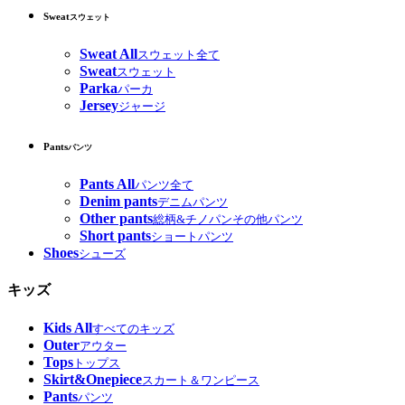
Sweat
スウェット
Sweat All
スウェット全て
Sweat
スウェット
Parka
パーカ
Jersey
ジャージ
Pants
パンツ
Pants All
パンツ全て
Denim pants
デニムパンツ
Other pants
総柄&チノパンその他パンツ
Short pants
ショートパンツ
Shoes
シューズ
キッズ
Kids All
すべてのキッズ
Outer
アウター
Tops
トップス
Skirt&Onepiece
スカート＆ワンピース
Pants
パンツ