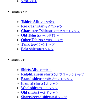
Vest
ベスト
Tshirts
Tシャツ
Tshirts All
Tシャツ全て
Rock Tshirts
ロックTシャツ
Character Tshirts
キャラクターTシャツ
Old Tshirts
オールドTシャツ
Other Tshirts
その他Tシャツ
Tank top
タンクトップ
Polo shirts
ポロシャツ
Shirts
シャツ
Shirts All
シャツ全て
RalphLauren shirts
ラルフローレンシャツ
Brand shirte
その他ブランドシャツ
Flannel shirts
ネルシャツ
Wool shirts
ウールシャツ
Old shirts
オールドシャツ
Shortsleeved shirts
半袖シャツ