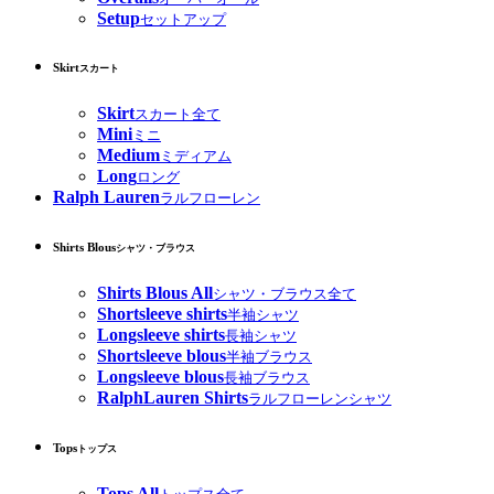
Setup
セットアップ
Skirt
スカート
Skirt
スカート全て
Mini
ミニ
Medium
ミディアム
Long
ロング
Ralph Lauren
ラルフローレン
Shirts Blous
シャツ・ブラウス
Shirts Blous All
シャツ・ブラウス全て
Shortsleeve shirts
半袖シャツ
Longsleeve shirts
長袖シャツ
Shortsleeve blous
半袖ブラウス
Longsleeve blous
長袖ブラウス
RalphLauren Shirts
ラルフローレンシャツ
Tops
トップス
Tops All