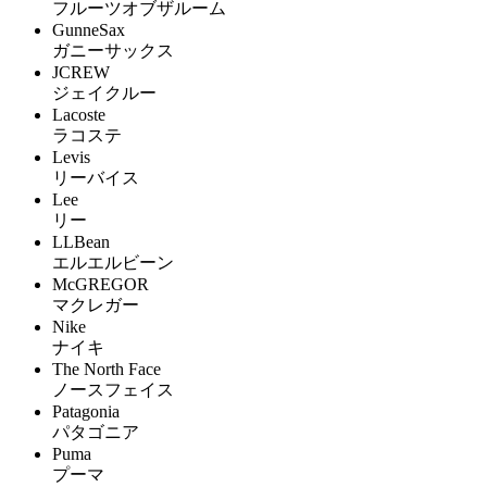
フルーツオブザルーム
GunneSax
ガニーサックス
JCREW
ジェイクルー
Lacoste
ラコステ
Levis
リーバイス
Lee
リー
LLBean
エルエルビーン
McGREGOR
マクレガー
Nike
ナイキ
The North Face
ノースフェイス
Patagonia
パタゴニア
Puma
プーマ