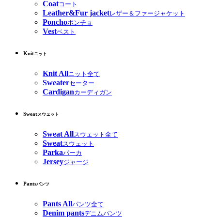
Coat
コート
Leather&Fur jacket
レザー＆ファージャケット
Poncho
ポンチョ
Vest
ベスト
Knit
ニット
Knit All
ニット全て
Sweater
セーター
Cardigan
カーディガン
Sweat
スウェット
Sweat All
スウェット全て
Sweat
スウェット
Parka
パーカ
Jersey
ジャージ
Pants
パンツ
Pants All
パンツ全て
Denim pants
デニムパンツ