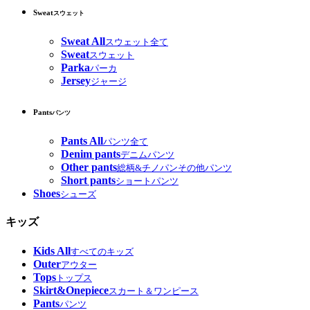
Sweat
スウェット
Sweat All
スウェット全て
Sweat
スウェット
Parka
パーカ
Jersey
ジャージ
Pants
パンツ
Pants All
パンツ全て
Denim pants
デニムパンツ
Other pants
総柄&チノパンその他パンツ
Short pants
ショートパンツ
Shoes
シューズ
キッズ
Kids All
すべてのキッズ
Outer
アウター
Tops
トップス
Skirt&Onepiece
スカート＆ワンピース
Pants
パンツ