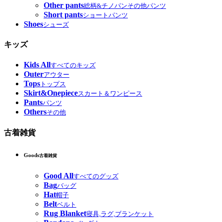
Other pants
総柄&チノパンその他パンツ
Short pants
ショートパンツ
Shoes
シューズ
キッズ
Kids All
すべてのキッズ
Outer
アウター
Tops
トップス
Skirt&Onepiece
スカート＆ワンピース
Pants
パンツ
Others
その他
古着雑貨
Goods
古着雑貨
Good All
すべてのグッズ
Bag
バッグ
Hat
帽子
Belt
ベルト
Rug Blanket
寝具,ラグ,ブランケット