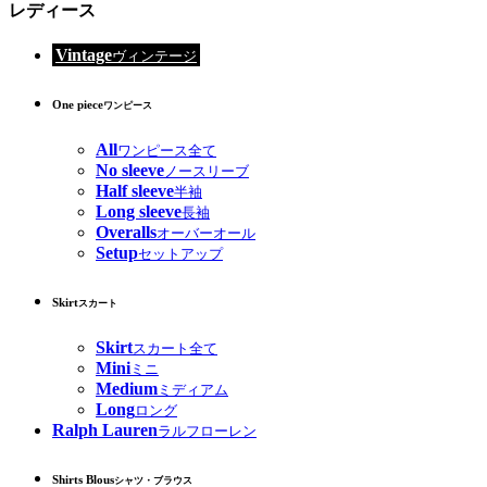
レディース
Vintage
ヴィンテージ
One piece
ワンピース
All
ワンピース全て
No sleeve
ノースリーブ
Half sleeve
半袖
Long sleeve
長袖
Overalls
オーバーオール
Setup
セットアップ
Skirt
スカート
Skirt
スカート全て
Mini
ミニ
Medium
ミディアム
Long
ロング
Ralph Lauren
ラルフローレン
Shirts Blous
シャツ・ブラウス