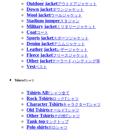
Outdoor jacket
アウトドアジャケット
Down jacket
ダウンジャケット
Wool jacket
ウールジャケット
Stadium jumper
スタジャン
Military jacket
ミリタリージャケット
Coat
コート
Sports jacket
スポーツジャケット
Denim jacket
デニムジャケット
Leather jacket
レザージャケット
Fleece jacket
フリースジャケット
Other jacket
テーラード,ハンティング等
Vest
ベスト
Tshirts
Tシャツ
Tshirts All
Tシャツ全て
Rock Tshirts
ロックTシャツ
Character Tshirts
キャラクターTシャツ
Old Tshirts
オールドTシャツ
Other Tshirts
その他Tシャツ
Tank top
タンクトップ
Polo shirts
ポロシャツ