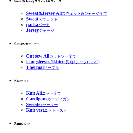
Sweat&Jersey
スウェット&ジャージ
Sweat&Jersey All
スウェット&ジャージ全て
Sweat
スウェット
parka
パーカ
Jersey
ジャージ
Cut sew
カットソー
Cut sew All
カットソー全て
Longsleeves Tshirts
長袖Tシャツ(ロンT)
Thermal
サーマル
Knit
ニット
Knit All
ニット全て
Cardigans
カーディガン
Sweater
セーター
Knit vest
ニットベスト
Pants
パンツ