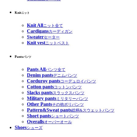
Knit
ニット
Knit All
ニット全て
Cardigans
カーディガン
Sweater
セーター
Knit vest
ニットベスト
Pants
パンツ
Pants All
パンツ全て
Denim pants
デニムパンツ
Corduroy pants
コーデュロイパンツ
Cotton pants
コットンパンツ
Slacks pants
スラックスパンツ
Military pants
ミリタリーパンツ
Other Pants
その他ポリパンツ
Pattern&Sweat pants
総柄&スウェットパンツ
Short pants
ショートパンツ
Overalls
オーバーオール
Shoes
シューズ