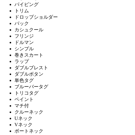
パイピング
トリム
ドロップショルダー
バック
カシュクール
フリンジ
ドルマン
シンプル
巻きスカート
ラップ
ダブルブレスト
ダブルボタン
単色タグ
ブルーバータグ
トリコタグ
ペイント
マチ付
クルーネック
Uネック
Vネック
ボートネック