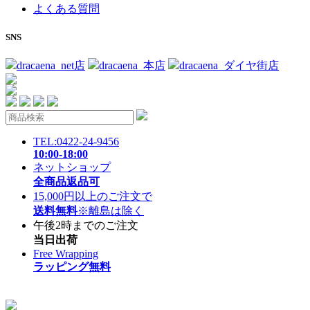
よくある質問
SNS
dracaena_net店
dracaena_本店
dracaena_ダイヤ街店
TEL:0422-24-9456
10:00-18:00
ネットショップ
全商品返品可
15,000円以上のご注文で
送料無料
※離島は除く
午後2時までのご注文
当日出荷
Free Wrapping
ラッピング無料