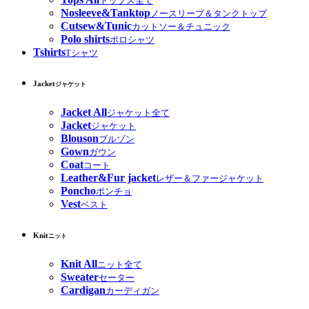
トップス全て
Nosleeve&Tanktop
ノースリーブ＆タンクトップ
Cutsew&Tunic
カットソー＆チュニック
Polo shirts
ポロシャツ
Tshirts
Tシャツ
Jacket
ジャケット
Jacket All
ジャケット全て
Jacket
ジャケット
Blouson
ブルゾン
Gown
ガウン
Coat
コート
Leather&Fur jacket
レザー＆ファージャケット
Poncho
ポンチョ
Vest
ベスト
Knit
ニット
Knit All
ニット全て
Sweater
セーター
Cardigan
カーディガン