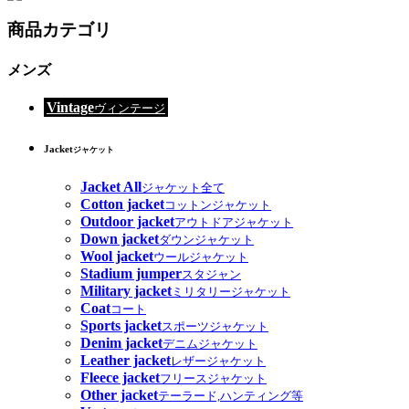
商品カテゴリ
メンズ
Vintage
ヴィンテージ
Jacket
ジャケット
Jacket All
ジャケット全て
Cotton jacket
コットンジャケット
Outdoor jacket
アウトドアジャケット
Down jacket
ダウンジャケット
Wool jacket
ウールジャケット
Stadium jumper
スタジャン
Military jacket
ミリタリージャケット
Coat
コート
Sports jacket
スポーツジャケット
Denim jacket
デニムジャケット
Leather jacket
レザージャケット
Fleece jacket
フリースジャケット
Other jacket
テーラード,ハンティング等