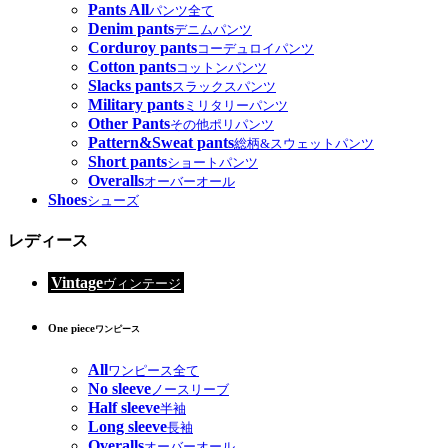
Pants All
パンツ全て
Denim pants
デニムパンツ
Corduroy pants
コーデュロイパンツ
Cotton pants
コットンパンツ
Slacks pants
スラックスパンツ
Military pants
ミリタリーパンツ
Other Pants
その他ポリパンツ
Pattern&Sweat pants
総柄&スウェットパンツ
Short pants
ショートパンツ
Overalls
オーバーオール
Shoes
シューズ
レディース
Vintage
ヴィンテージ
One piece
ワンピース
All
ワンピース全て
No sleeve
ノースリーブ
Half sleeve
半袖
Long sleeve
長袖
Overalls
オーバーオール