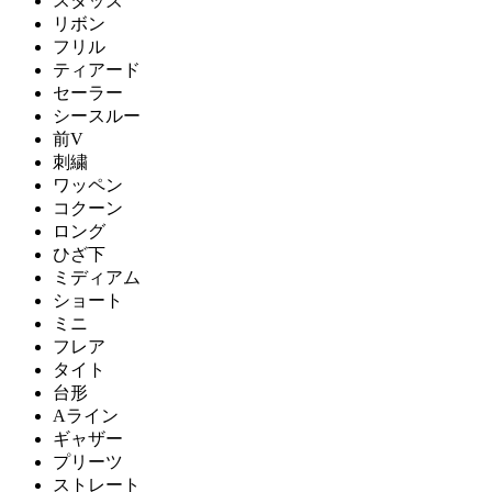
スタッズ
リボン
フリル
ティアード
セーラー
シースルー
前V
刺繍
ワッペン
コクーン
ロング
ひざ下
ミディアム
ショート
ミニ
フレア
タイト
台形
Aライン
ギャザー
プリーツ
ストレート