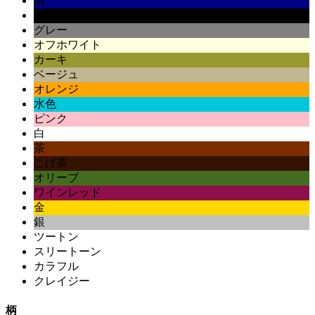
紺
黒
グレー
オフホワイト
カーキ
ベージュ
オレンジ
水色
ピンク
白
茶
こげ茶
オリーブ
ワインレッド
金
銀
ツートン
スリートーン
カラフル
クレイジー
柄