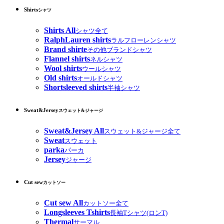
Shirts
シャツ
Shirts All
シャツ全て
RalphLauren shirts
ラルフローレンシャツ
Brand shirte
その他ブランドシャツ
Flannel shirts
ネルシャツ
Wool shirts
ウールシャツ
Old shirts
オールドシャツ
Shortsleeved shirts
半袖シャツ
Sweat&Jersey
スウェット&ジャージ
Sweat&Jersey All
スウェット&ジャージ全て
Sweat
スウェット
parka
パーカ
Jersey
ジャージ
Cut sew
カットソー
Cut sew All
カットソー全て
Longsleeves Tshirts
長袖Tシャツ(ロンT)
Thermal
サーマル