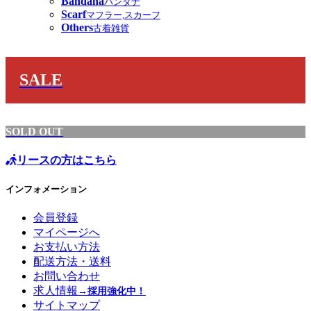
Bandana
バンダナ
Scarf
マフラー,スカーフ
Others
古着雑貨
SALE
SOLD OUT
リースの方はこちら
インフォメーション
会員登録
マイページへ
お支払い方法
配送方法・送料
お問い合わせ
求人情報
→採用強化中！
サイトマップ