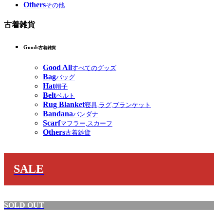
Others
その他
古着雑貨
Goods
古着雑貨
Good All
すべてのグッズ
Bag
バッグ
Hat
帽子
Belt
ベルト
Rug Blanket
寝具,ラグ,ブランケット
Bandana
バンダナ
Scarf
マフラー,スカーフ
Others
古着雑貨
SALE
SOLD OUT