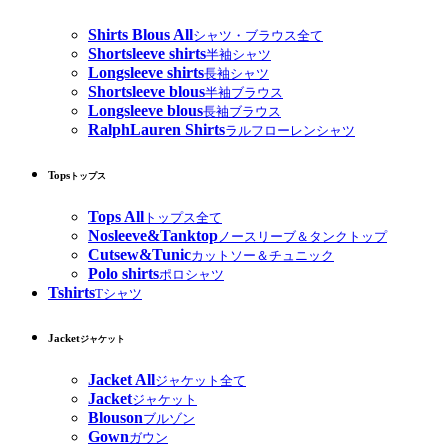
Shirts Blous All
シャツ・ブラウス全て
Shortsleeve shirts
半袖シャツ
Longsleeve shirts
長袖シャツ
Shortsleeve blous
半袖ブラウス
Longsleeve blous
長袖ブラウス
RalphLauren Shirts
ラルフローレンシャツ
Tops
トップス
Tops All
トップス全て
Nosleeve&Tanktop
ノースリーブ＆タンクトップ
Cutsew&Tunic
カットソー＆チュニック
Polo shirts
ポロシャツ
Tshirts
Tシャツ
Jacket
ジャケット
Jacket All
ジャケット全て
Jacket
ジャケット
Blouson
ブルゾン
Gown
ガウン