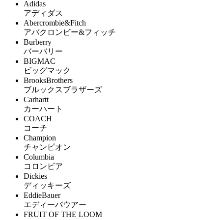
Adidas
アディダス
Abercrombie&Fitch
アバクロンビー&フィッチ
Burberry
バーバリー
BIGMAC
ビッグマック
BrooksBrothers
ブルックスブラザーズ
Carhartt
カーハート
COACH
コーチ
Champion
チャンピオン
Columbia
コロンビア
Dickies
ディッキーズ
EddieBauer
エディーバウアー
FRUIT OF THE LOOM