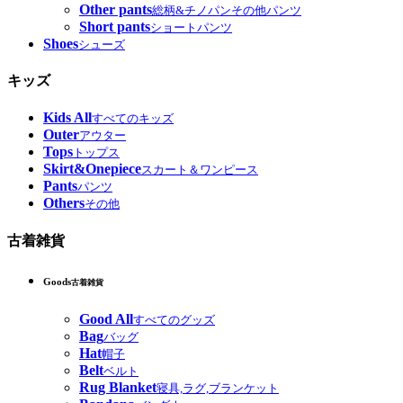
Other pants
総柄&チノパンその他パンツ
Short pants
ショートパンツ
Shoes
シューズ
キッズ
Kids All
すべてのキッズ
Outer
アウター
Tops
トップス
Skirt&Onepiece
スカート＆ワンピース
Pants
パンツ
Others
その他
古着雑貨
Goods
古着雑貨
Good All
すべてのグッズ
Bag
バッグ
Hat
帽子
Belt
ベルト
Rug Blanket
寝具,ラグ,ブランケット