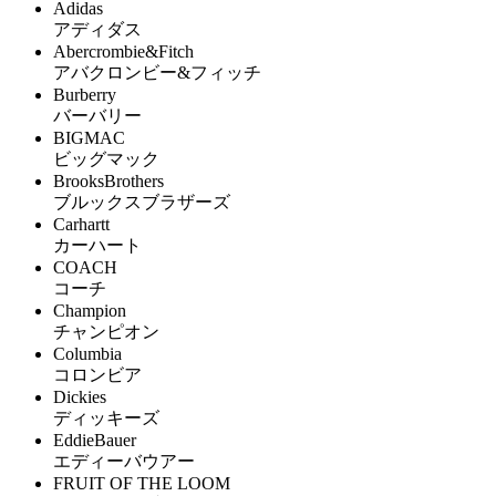
Adidas
アディダス
Abercrombie&Fitch
アバクロンビー&フィッチ
Burberry
バーバリー
BIGMAC
ビッグマック
BrooksBrothers
ブルックスブラザーズ
Carhartt
カーハート
COACH
コーチ
Champion
チャンピオン
Columbia
コロンビア
Dickies
ディッキーズ
EddieBauer
エディーバウアー
FRUIT OF THE LOOM