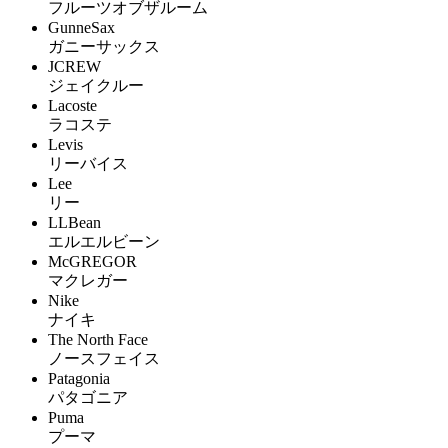
フルーツオブザルーム
GunneSax
ガニーサックス
JCREW
ジェイクルー
Lacoste
ラコステ
Levis
リーバイス
Lee
リー
LLBean
エルエルビーン
McGREGOR
マクレガー
Nike
ナイキ
The North Face
ノースフェイス
Patagonia
パタゴニア
Puma
プーマ