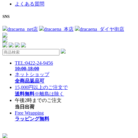
よくある質問
SNS
dracaena_net店
dracaena_本店
dracaena_ダイヤ街店
TEL:0422-24-9456
10:00-18:00
ネットショップ
全商品返品可
15,000円以上のご注文で
送料無料
※離島は除く
午後2時までのご注文
当日出荷
Free Wrapping
ラッピング無料