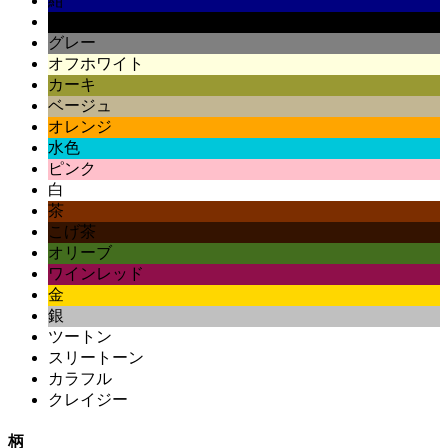
紺
黒
グレー
オフホワイト
カーキ
ベージュ
オレンジ
水色
ピンク
白
茶
こげ茶
オリーブ
ワインレッド
金
銀
ツートン
スリートーン
カラフル
クレイジー
柄