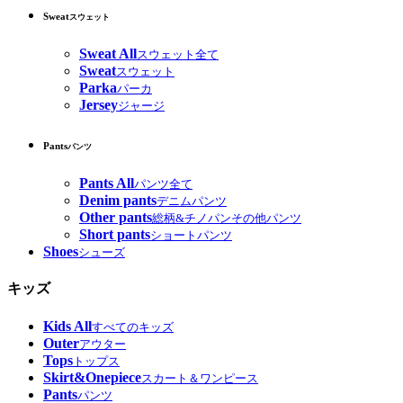
Sweat
スウェット
Sweat All
スウェット全て
Sweat
スウェット
Parka
パーカ
Jersey
ジャージ
Pants
パンツ
Pants All
パンツ全て
Denim pants
デニムパンツ
Other pants
総柄&チノパンその他パンツ
Short pants
ショートパンツ
Shoes
シューズ
キッズ
Kids All
すべてのキッズ
Outer
アウター
Tops
トップス
Skirt&Onepiece
スカート＆ワンピース
Pants
パンツ