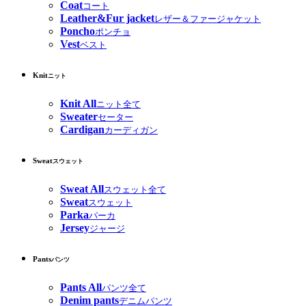
Coat
コート
Leather&Fur jacket
レザー＆ファージャケット
Poncho
ポンチョ
Vest
ベスト
Knit
ニット
Knit All
ニット全て
Sweater
セーター
Cardigan
カーディガン
Sweat
スウェット
Sweat All
スウェット全て
Sweat
スウェット
Parka
パーカ
Jersey
ジャージ
Pants
パンツ
Pants All
パンツ全て
Denim pants
デニムパンツ