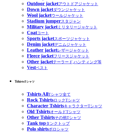
Outdoor jacket
アウトドアジャケット
Down jacket
ダウンジャケット
Wool jacket
ウールジャケット
Stadium jumper
スタジャン
Military jacket
ミリタリージャケット
Coat
コート
Sports jacket
スポーツジャケット
Denim jacket
デニムジャケット
Leather jacket
レザージャケット
Fleece jacket
フリースジャケット
Other jacket
テーラード,ハンティング等
Vest
ベスト
Tshirts
Tシャツ
Tshirts All
Tシャツ全て
Rock Tshirts
ロックTシャツ
Character Tshirts
キャラクターTシャツ
Old Tshirts
オールドTシャツ
Other Tshirts
その他Tシャツ
Tank top
タンクトップ
Polo shirts
ポロシャツ