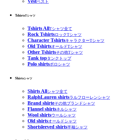
Vest
ベスト
Tshirts
Tシャツ
Tshirts All
Tシャツ全て
Rock Tshirts
ロックTシャツ
Character Tshirts
キャラクターTシャツ
Old Tshirts
オールドTシャツ
Other Tshirts
その他Tシャツ
Tank top
タンクトップ
Polo shirts
ポロシャツ
Shirts
シャツ
Shirts All
シャツ全て
RalphLauren shirts
ラルフローレンシャツ
Brand shirte
その他ブランドシャツ
Flannel shirts
ネルシャツ
Wool shirts
ウールシャツ
Old shirts
オールドシャツ
Shortsleeved shirts
半袖シャツ