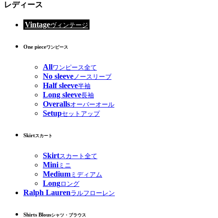
レディース
Vintage
ヴィンテージ
One piece
ワンピース
All
ワンピース全て
No sleeve
ノースリーブ
Half sleeve
半袖
Long sleeve
長袖
Overalls
オーバーオール
Setup
セットアップ
Skirt
スカート
Skirt
スカート全て
Mini
ミニ
Medium
ミディアム
Long
ロング
Ralph Lauren
ラルフローレン
Shirts Blous
シャツ・ブラウス