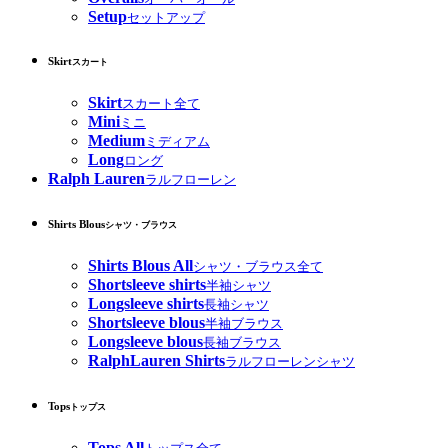
Setup
セットアップ
Skirt
スカート
Skirt
スカート全て
Mini
ミニ
Medium
ミディアム
Long
ロング
Ralph Lauren
ラルフローレン
Shirts Blous
シャツ・ブラウス
Shirts Blous All
シャツ・ブラウス全て
Shortsleeve shirts
半袖シャツ
Longsleeve shirts
長袖シャツ
Shortsleeve blous
半袖ブラウス
Longsleeve blous
長袖ブラウス
RalphLauren Shirts
ラルフローレンシャツ
Tops
トップス
Tops All