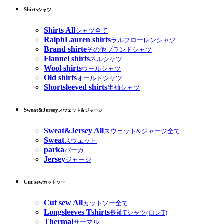
Shirts
シャツ
Shirts All
シャツ全て
RalphLauren shirts
ラルフローレンシャツ
Brand shirte
その他ブランドシャツ
Flannel shirts
ネルシャツ
Wool shirts
ウールシャツ
Old shirts
オールドシャツ
Shortsleeved shirts
半袖シャツ
Sweat&Jersey
スウェット&ジャージ
Sweat&Jersey All
スウェット&ジャージ全て
Sweat
スウェット
parka
パーカ
Jersey
ジャージ
Cut sew
カットソー
Cut sew All
カットソー全て
Longsleeves Tshirts
長袖Tシャツ(ロンT)
Thermal
サーマル