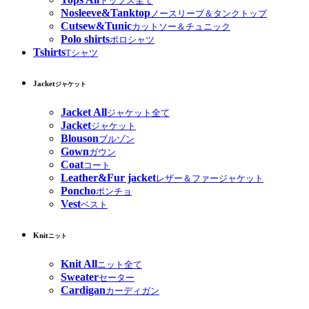
トップス全て
Nosleeve&Tanktop
ノースリーブ＆タンクトップ
Cutsew&Tunic
カットソー＆チュニック
Polo shirts
ポロシャツ
Tshirts
Tシャツ
Jacket
ジャケット
Jacket All
ジャケット全て
Jacket
ジャケット
Blouson
ブルゾン
Gown
ガウン
Coat
コート
Leather&Fur jacket
レザー＆ファージャケット
Poncho
ポンチョ
Vest
ベスト
Knit
ニット
Knit All
ニット全て
Sweater
セーター
Cardigan
カーディガン