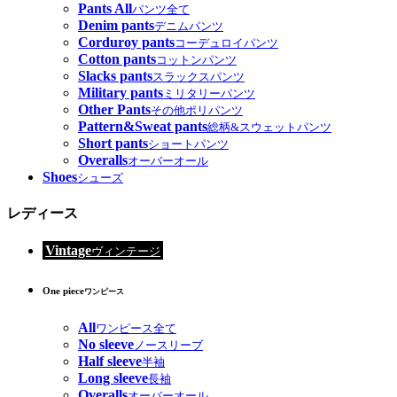
Pants All
パンツ全て
Denim pants
デニムパンツ
Corduroy pants
コーデュロイパンツ
Cotton pants
コットンパンツ
Slacks pants
スラックスパンツ
Military pants
ミリタリーパンツ
Other Pants
その他ポリパンツ
Pattern&Sweat pants
総柄&スウェットパンツ
Short pants
ショートパンツ
Overalls
オーバーオール
Shoes
シューズ
レディース
Vintage
ヴィンテージ
One piece
ワンピース
All
ワンピース全て
No sleeve
ノースリーブ
Half sleeve
半袖
Long sleeve
長袖
Overalls
オーバーオール