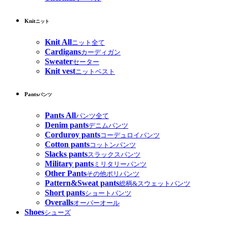
Knit
ニット
Knit All
ニット全て
Cardigans
カーディガン
Sweater
セーター
Knit vest
ニットベスト
Pants
パンツ
Pants All
パンツ全て
Denim pants
デニムパンツ
Corduroy pants
コーデュロイパンツ
Cotton pants
コットンパンツ
Slacks pants
スラックスパンツ
Military pants
ミリタリーパンツ
Other Pants
その他ポリパンツ
Pattern&Sweat pants
総柄&スウェットパンツ
Short pants
ショートパンツ
Overalls
オーバーオール
Shoes
シューズ