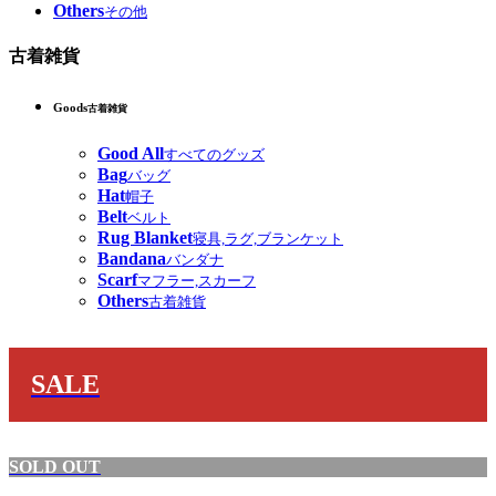
Others
その他
古着雑貨
Goods
古着雑貨
Good All
すべてのグッズ
Bag
バッグ
Hat
帽子
Belt
ベルト
Rug Blanket
寝具,ラグ,ブランケット
Bandana
バンダナ
Scarf
マフラー,スカーフ
Others
古着雑貨
SALE
SOLD OUT