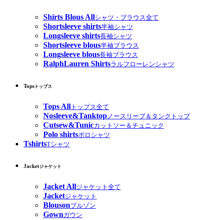
Shirts Blous All
シャツ・ブラウス全て
Shortsleeve shirts
半袖シャツ
Longsleeve shirts
長袖シャツ
Shortsleeve blous
半袖ブラウス
Longsleeve blous
長袖ブラウス
RalphLauren Shirts
ラルフローレンシャツ
Tops
トップス
Tops All
トップス全て
Nosleeve&Tanktop
ノースリーブ＆タンクトップ
Cutsew&Tunic
カットソー＆チュニック
Polo shirts
ポロシャツ
Tshirts
Tシャツ
Jacket
ジャケット
Jacket All
ジャケット全て
Jacket
ジャケット
Blouson
ブルゾン
Gown
ガウン