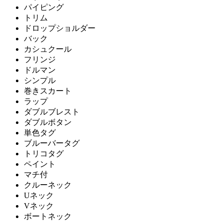
パイピング
トリム
ドロップショルダー
バック
カシュクール
フリンジ
ドルマン
シンプル
巻きスカート
ラップ
ダブルブレスト
ダブルボタン
単色タグ
ブルーバータグ
トリコタグ
ペイント
マチ付
クルーネック
Uネック
Vネック
ボートネック