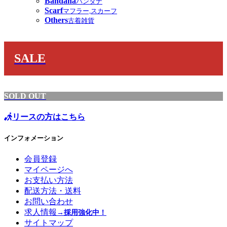
Bandana
バンダナ
Scarf
マフラー,スカーフ
Others
古着雑貨
SALE
SOLD OUT
リースの方はこちら
インフォメーション
会員登録
マイページへ
お支払い方法
配送方法・送料
お問い合わせ
求人情報
→採用強化中！
サイトマップ