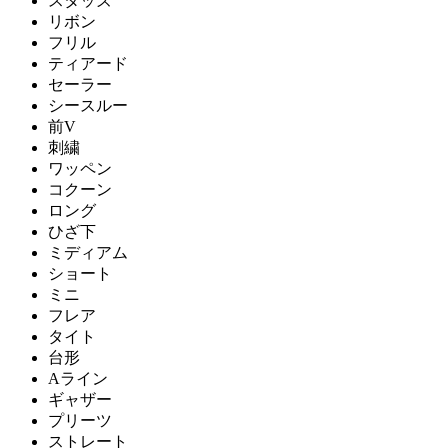
スタッズ
リボン
フリル
ティアード
セーラー
シースルー
前V
刺繍
ワッペン
コクーン
ロング
ひざ下
ミディアム
ショート
ミニ
フレア
タイト
台形
Aライン
ギャザー
プリーツ
ストレート