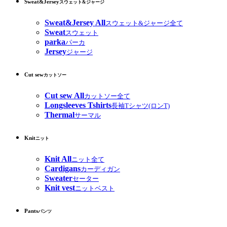
Sweat&Jersey
スウェット&ジャージ
Sweat&Jersey All
スウェット&ジャージ全て
Sweat
スウェット
parka
パーカ
Jersey
ジャージ
Cut sew
カットソー
Cut sew All
カットソー全て
Longsleeves Tshirts
長袖Tシャツ(ロンT)
Thermal
サーマル
Knit
ニット
Knit All
ニット全て
Cardigans
カーディガン
Sweater
セーター
Knit vest
ニットベスト
Pants
パンツ