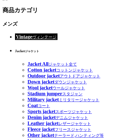
商品カテゴリ
メンズ
Vintage
ヴィンテージ
Jacket
ジャケット
Jacket All
ジャケット全て
Cotton jacket
コットンジャケット
Outdoor jacket
アウトドアジャケット
Down jacket
ダウンジャケット
Wool jacket
ウールジャケット
Stadium jumper
スタジャン
Military jacket
ミリタリージャケット
Coat
コート
Sports jacket
スポーツジャケット
Denim jacket
デニムジャケット
Leather jacket
レザージャケット
Fleece jacket
フリースジャケット
Other jacket
テーラード,ハンティング等