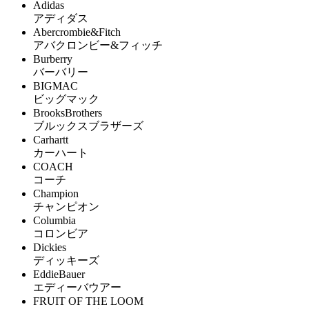
Adidas
アディダス
Abercrombie&Fitch
アバクロンビー&フィッチ
Burberry
バーバリー
BIGMAC
ビッグマック
BrooksBrothers
ブルックスブラザーズ
Carhartt
カーハート
COACH
コーチ
Champion
チャンピオン
Columbia
コロンビア
Dickies
ディッキーズ
EddieBauer
エディーバウアー
FRUIT OF THE LOOM