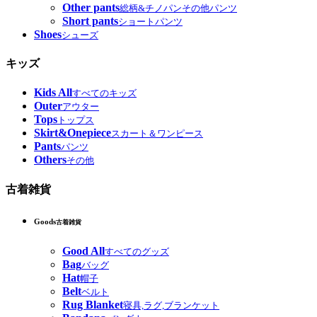
Other pants
総柄&チノパンその他パンツ
Short pants
ショートパンツ
Shoes
シューズ
キッズ
Kids All
すべてのキッズ
Outer
アウター
Tops
トップス
Skirt&Onepiece
スカート＆ワンピース
Pants
パンツ
Others
その他
古着雑貨
Goods
古着雑貨
Good All
すべてのグッズ
Bag
バッグ
Hat
帽子
Belt
ベルト
Rug Blanket
寝具,ラグ,ブランケット