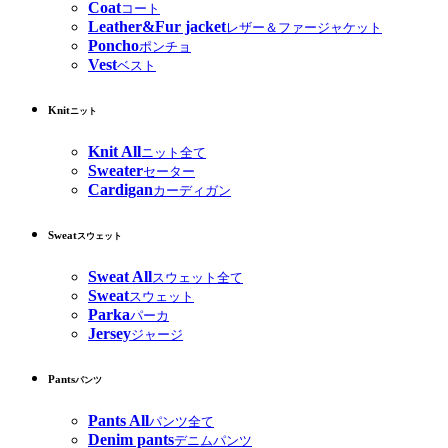
Coat
コート
Leather&Fur jacket
レザー＆ファージャケット
Poncho
ポンチョ
Vest
ベスト
Knit
ニット
Knit All
ニット全て
Sweater
セーター
Cardigan
カーディガン
Sweat
スウェット
Sweat All
スウェット全て
Sweat
スウェット
Parka
パーカ
Jersey
ジャージ
Pants
パンツ
Pants All
パンツ全て
Denim pants
デニムパンツ