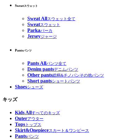
Sweat
スウェット
Sweat All
スウェット全て
Sweat
スウェット
Parka
パーカ
Jersey
ジャージ
Pants
パンツ
Pants All
パンツ全て
Denim pants
デニムパンツ
Other pants
総柄&チノパンその他パンツ
Short pants
ショートパンツ
Shoes
シューズ
キッズ
Kids All
すべてのキッズ
Outer
アウター
Tops
トップス
Skirt&Onepiece
スカート＆ワンピース
Pants
パンツ