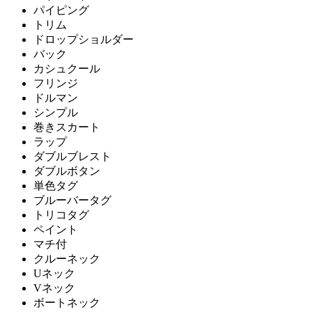
パイピング
トリム
ドロップショルダー
バック
カシュクール
フリンジ
ドルマン
シンプル
巻きスカート
ラップ
ダブルブレスト
ダブルボタン
単色タグ
ブルーバータグ
トリコタグ
ペイント
マチ付
クルーネック
Uネック
Vネック
ボートネック