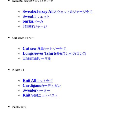
Sweat&Jersey
スウェット&ジャージ
Sweat&Jersey All
スウェット&ジャージ全て
Sweat
スウェット
parka
パーカ
Jersey
ジャージ
Cut sew
カットソー
Cut sew All
カットソー全て
Longsleeves Tshirts
長袖Tシャツ(ロンT)
Thermal
サーマル
Knit
ニット
Knit All
ニット全て
Cardigans
カーディガン
Sweater
セーター
Knit vest
ニットベスト
Pants
パンツ