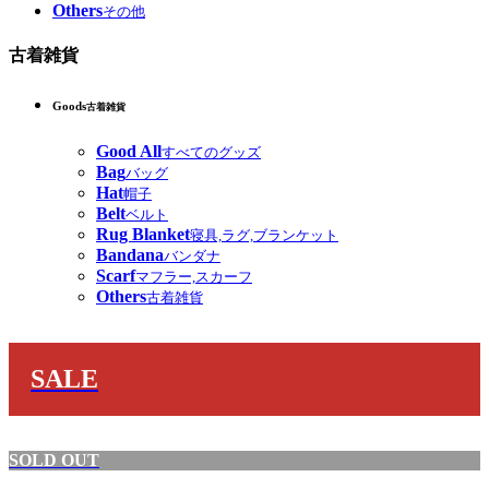
Others
その他
古着雑貨
Goods
古着雑貨
Good All
すべてのグッズ
Bag
バッグ
Hat
帽子
Belt
ベルト
Rug Blanket
寝具,ラグ,ブランケット
Bandana
バンダナ
Scarf
マフラー,スカーフ
Others
古着雑貨
SALE
SOLD OUT