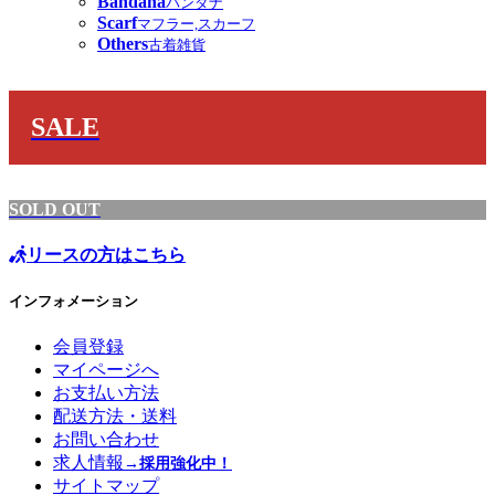
Bandana
バンダナ
Scarf
マフラー,スカーフ
Others
古着雑貨
SALE
SOLD OUT
リースの方はこちら
インフォメーション
会員登録
マイページへ
お支払い方法
配送方法・送料
お問い合わせ
求人情報
→採用強化中！
サイトマップ