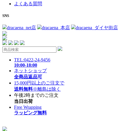
よくある質問
SNS
dracaena_net店
dracaena_本店
dracaena_ダイヤ街店
TEL:0422-24-9456
10:00-18:00
ネットショップ
全商品返品可
15,000円以上のご注文で
送料無料
※離島は除く
午後2時までのご注文
当日出荷
Free Wrapping
ラッピング無料