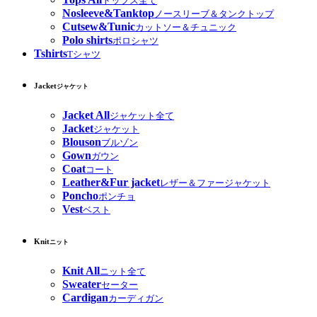
トップス全て
Nosleeve&Tanktop
ノースリーブ＆タンクトップ
Cutsew&Tunic
カットソー＆チュニック
Polo shirts
ポロシャツ
Tshirts
Tシャツ
Jacket
ジャケット
Jacket All
ジャケット全て
Jacket
ジャケット
Blouson
ブルゾン
Gown
ガウン
Coat
コート
Leather&Fur jacket
レザー＆ファージャケット
Poncho
ポンチョ
Vest
ベスト
Knit
ニット
Knit All
ニット全て
Sweater
セーター
Cardigan
カーディガン