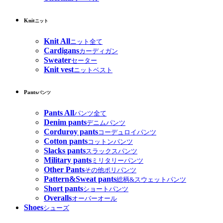
Knit
ニット
Knit All
ニット全て
Cardigans
カーディガン
Sweater
セーター
Knit vest
ニットベスト
Pants
パンツ
Pants All
パンツ全て
Denim pants
デニムパンツ
Corduroy pants
コーデュロイパンツ
Cotton pants
コットンパンツ
Slacks pants
スラックスパンツ
Military pants
ミリタリーパンツ
Other Pants
その他ポリパンツ
Pattern&Sweat pants
総柄&スウェットパンツ
Short pants
ショートパンツ
Overalls
オーバーオール
Shoes
シューズ