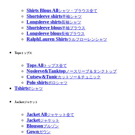
Shirts Blous All
シャツ・ブラウス全て
Shortsleeve shirts
半袖シャツ
Longsleeve shirts
長袖シャツ
Shortsleeve blous
半袖ブラウス
Longsleeve blous
長袖ブラウス
RalphLauren Shirts
ラルフローレンシャツ
Tops
トップス
Tops All
トップス全て
Nosleeve&Tanktop
ノースリーブ＆タンクトップ
Cutsew&Tunic
カットソー＆チュニック
Polo shirts
ポロシャツ
Tshirts
Tシャツ
Jacket
ジャケット
Jacket All
ジャケット全て
Jacket
ジャケット
Blouson
ブルゾン
Gown
ガウン