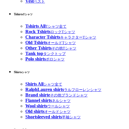
Vest
ベスト
Tshirts
Tシャツ
Tshirts All
Tシャツ全て
Rock Tshirts
ロックTシャツ
Character Tshirts
キャラクターTシャツ
Old Tshirts
オールドTシャツ
Other Tshirts
その他Tシャツ
Tank top
タンクトップ
Polo shirts
ポロシャツ
Shirts
シャツ
Shirts All
シャツ全て
RalphLauren shirts
ラルフローレンシャツ
Brand shirte
その他ブランドシャツ
Flannel shirts
ネルシャツ
Wool shirts
ウールシャツ
Old shirts
オールドシャツ
Shortsleeved shirts
半袖シャツ