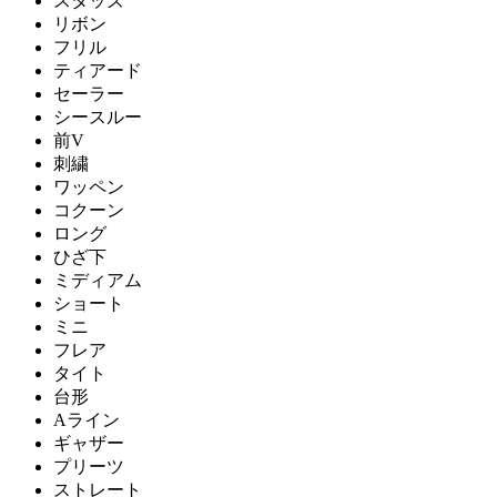
スタッズ
リボン
フリル
ティアード
セーラー
シースルー
前V
刺繍
ワッペン
コクーン
ロング
ひざ下
ミディアム
ショート
ミニ
フレア
タイト
台形
Aライン
ギャザー
プリーツ
ストレート