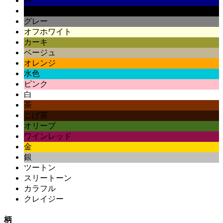
紺
黒
グレー
オフホワイト
カーキ
ベージュ
オレンジ
水色
ピンク
白
茶
こげ茶
オリーブ
ワインレッド
金
銀
ツートン
スリートーン
カラフル
クレイジー
柄