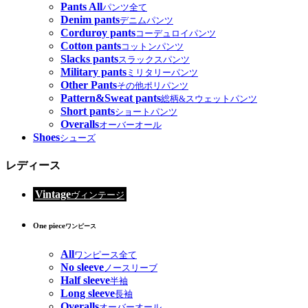
Pants All
パンツ全て
Denim pants
デニムパンツ
Corduroy pants
コーデュロイパンツ
Cotton pants
コットンパンツ
Slacks pants
スラックスパンツ
Military pants
ミリタリーパンツ
Other Pants
その他ポリパンツ
Pattern&Sweat pants
総柄&スウェットパンツ
Short pants
ショートパンツ
Overalls
オーバーオール
Shoes
シューズ
レディース
Vintage
ヴィンテージ
One piece
ワンピース
All
ワンピース全て
No sleeve
ノースリーブ
Half sleeve
半袖
Long sleeve
長袖
Overalls
オーバーオール