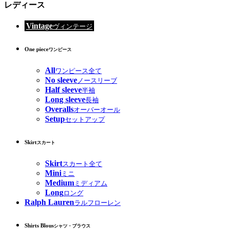
レディース
Vintage
ヴィンテージ
One piece
ワンピース
All
ワンピース全て
No sleeve
ノースリーブ
Half sleeve
半袖
Long sleeve
長袖
Overalls
オーバーオール
Setup
セットアップ
Skirt
スカート
Skirt
スカート全て
Mini
ミニ
Medium
ミディアム
Long
ロング
Ralph Lauren
ラルフローレン
Shirts Blous
シャツ・ブラウス