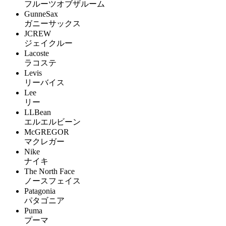
フルーツオブザルーム
GunneSax
ガニーサックス
JCREW
ジェイクルー
Lacoste
ラコステ
Levis
リーバイス
Lee
リー
LLBean
エルエルビーン
McGREGOR
マクレガー
Nike
ナイキ
The North Face
ノースフェイス
Patagonia
パタゴニア
Puma
プーマ