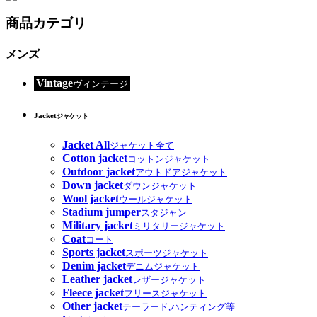
商品カテゴリ
メンズ
Vintage
ヴィンテージ
Jacket
ジャケット
Jacket All
ジャケット全て
Cotton jacket
コットンジャケット
Outdoor jacket
アウトドアジャケット
Down jacket
ダウンジャケット
Wool jacket
ウールジャケット
Stadium jumper
スタジャン
Military jacket
ミリタリージャケット
Coat
コート
Sports jacket
スポーツジャケット
Denim jacket
デニムジャケット
Leather jacket
レザージャケット
Fleece jacket
フリースジャケット
Other jacket
テーラード,ハンティング等