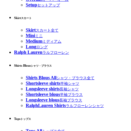
Setup
セットアップ
Skirt
スカート
Skirt
スカート全て
Mini
ミニ
Medium
ミディアム
Long
ロング
Ralph Lauren
ラルフローレン
Shirts Blous
シャツ・ブラウス
Shirts Blous All
シャツ・ブラウス全て
Shortsleeve shirts
半袖シャツ
Longsleeve shirts
長袖シャツ
Shortsleeve blous
半袖ブラウス
Longsleeve blous
長袖ブラウス
RalphLauren Shirts
ラルフローレンシャツ
Tops
トップス
Tops All