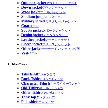
Outdoor jacket
アウトドアジャケット
Down jacket
ダウンジャケット
Wool jacket
ウールジャケット
Stadium jumper
スタジャン
Military jacket
ミリタリージャケット
Coat
コート
Sports jacket
スポーツジャケット
Denim jacket
デニムジャケット
Leather jacket
レザージャケット
Fleece jacket
フリースジャケット
Other jacket
テーラード,ハンティング等
Vest
ベスト
Tshirts
Tシャツ
Tshirts All
Tシャツ全て
Rock Tshirts
ロックTシャツ
Character Tshirts
キャラクターTシャツ
Old Tshirts
オールドTシャツ
Other Tshirts
その他Tシャツ
Tank top
タンクトップ
Polo shirts
ポロシャツ