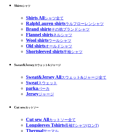
Shirts
シャツ
Shirts All
シャツ全て
RalphLauren shirts
ラルフローレンシャツ
Brand shirte
その他ブランドシャツ
Flannel shirts
ネルシャツ
Wool shirts
ウールシャツ
Old shirts
オールドシャツ
Shortsleeved shirts
半袖シャツ
Sweat&Jersey
スウェット&ジャージ
Sweat&Jersey All
スウェット&ジャージ全て
Sweat
スウェット
parka
パーカ
Jersey
ジャージ
Cut sew
カットソー
Cut sew All
カットソー全て
Longsleeves Tshirts
長袖Tシャツ(ロンT)
Thermal
サーマル