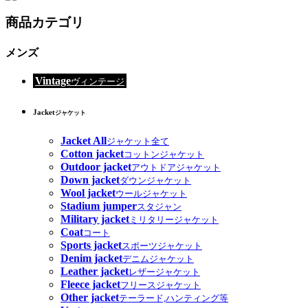
商品カテゴリ
メンズ
Vintage
ヴィンテージ
Jacket
ジャケット
Jacket All
ジャケット全て
Cotton jacket
コットンジャケット
Outdoor jacket
アウトドアジャケット
Down jacket
ダウンジャケット
Wool jacket
ウールジャケット
Stadium jumper
スタジャン
Military jacket
ミリタリージャケット
Coat
コート
Sports jacket
スポーツジャケット
Denim jacket
デニムジャケット
Leather jacket
レザージャケット
Fleece jacket
フリースジャケット
Other jacket
テーラード,ハンティング等