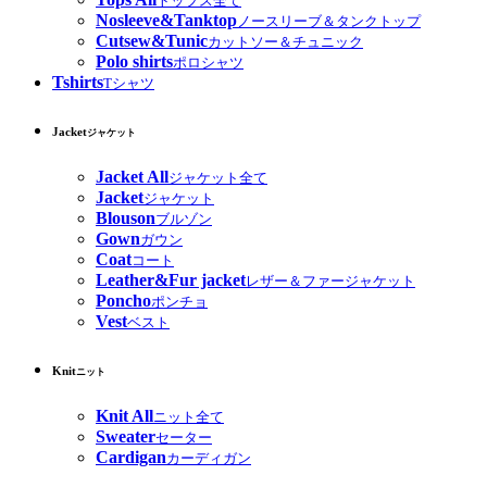
トップス全て
Nosleeve&Tanktop
ノースリーブ＆タンクトップ
Cutsew&Tunic
カットソー＆チュニック
Polo shirts
ポロシャツ
Tshirts
Tシャツ
Jacket
ジャケット
Jacket All
ジャケット全て
Jacket
ジャケット
Blouson
ブルゾン
Gown
ガウン
Coat
コート
Leather&Fur jacket
レザー＆ファージャケット
Poncho
ポンチョ
Vest
ベスト
Knit
ニット
Knit All
ニット全て
Sweater
セーター
Cardigan
カーディガン