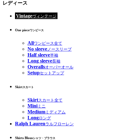
レディース
Vintage
ヴィンテージ
One piece
ワンピース
All
ワンピース全て
No sleeve
ノースリーブ
Half sleeve
半袖
Long sleeve
長袖
Overalls
オーバーオール
Setup
セットアップ
Skirt
スカート
Skirt
スカート全て
Mini
ミニ
Medium
ミディアム
Long
ロング
Ralph Lauren
ラルフローレン
Shirts Blous
シャツ・ブラウス