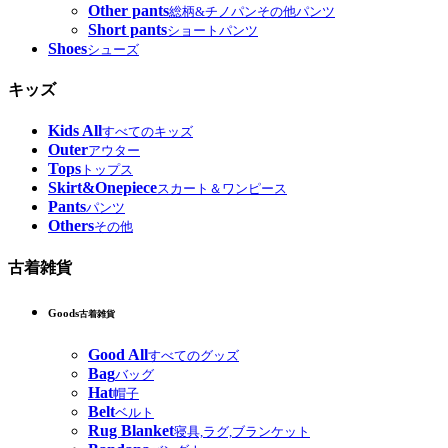
Other pants
総柄&チノパンその他パンツ
Short pants
ショートパンツ
Shoes
シューズ
キッズ
Kids All
すべてのキッズ
Outer
アウター
Tops
トップス
Skirt&Onepiece
スカート＆ワンピース
Pants
パンツ
Others
その他
古着雑貨
Goods
古着雑貨
Good All
すべてのグッズ
Bag
バッグ
Hat
帽子
Belt
ベルト
Rug Blanket
寝具,ラグ,ブランケット