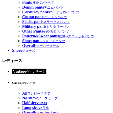
Pants All
パンツ全て
Denim pants
デニムパンツ
Corduroy pants
コーデュロイパンツ
Cotton pants
コットンパンツ
Slacks pants
スラックスパンツ
Military pants
ミリタリーパンツ
Other Pants
その他ポリパンツ
Pattern&Sweat pants
総柄&スウェットパンツ
Short pants
ショートパンツ
Overalls
オーバーオール
Shoes
シューズ
レディース
Vintage
ヴィンテージ
One piece
ワンピース
All
ワンピース全て
No sleeve
ノースリーブ
Half sleeve
半袖
Long sleeve
長袖
Overalls
オーバーオール