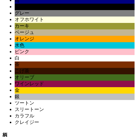
紺
黒
グレー
オフホワイト
カーキ
ベージュ
オレンジ
水色
ピンク
白
茶
こげ茶
オリーブ
ワインレッド
金
銀
ツートン
スリートーン
カラフル
クレイジー
柄