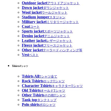
Outdoor jacket
アウトドアジャケット
Down jacket
ダウンジャケット
Wool jacket
ウールジャケット
Stadium jumper
スタジャン
Military jacket
ミリタリージャケット
Coat
コート
Sports jacket
スポーツジャケット
Denim jacket
デニムジャケット
Leather jacket
レザージャケット
Fleece jacket
フリースジャケット
Other jacket
テーラード,ハンティング等
Vest
ベスト
Tshirts
Tシャツ
Tshirts All
Tシャツ全て
Rock Tshirts
ロックTシャツ
Character Tshirts
キャラクターTシャツ
Old Tshirts
オールドTシャツ
Other Tshirts
その他Tシャツ
Tank top
タンクトップ
Polo shirts
ポロシャツ