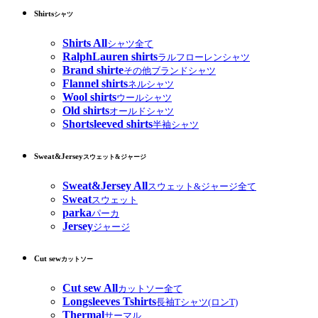
Shirts
シャツ
Shirts All
シャツ全て
RalphLauren shirts
ラルフローレンシャツ
Brand shirte
その他ブランドシャツ
Flannel shirts
ネルシャツ
Wool shirts
ウールシャツ
Old shirts
オールドシャツ
Shortsleeved shirts
半袖シャツ
Sweat&Jersey
スウェット&ジャージ
Sweat&Jersey All
スウェット&ジャージ全て
Sweat
スウェット
parka
パーカ
Jersey
ジャージ
Cut sew
カットソー
Cut sew All
カットソー全て
Longsleeves Tshirts
長袖Tシャツ(ロンT)
Thermal
サーマル