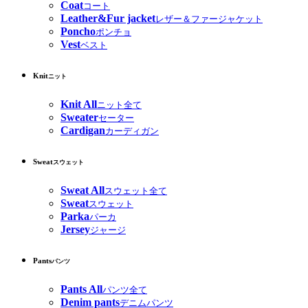
Coat
コート
Leather&Fur jacket
レザー＆ファージャケット
Poncho
ポンチョ
Vest
ベスト
Knit
ニット
Knit All
ニット全て
Sweater
セーター
Cardigan
カーディガン
Sweat
スウェット
Sweat All
スウェット全て
Sweat
スウェット
Parka
パーカ
Jersey
ジャージ
Pants
パンツ
Pants All
パンツ全て
Denim pants
デニムパンツ