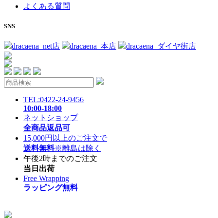
よくある質問
SNS
dracaena_net店
dracaena_本店
dracaena_ダイヤ街店
TEL:0422-24-9456
10:00-18:00
ネットショップ
全商品返品可
15,000円以上のご注文で
送料無料
※離島は除く
午後2時までのご注文
当日出荷
Free Wrapping
ラッピング無料