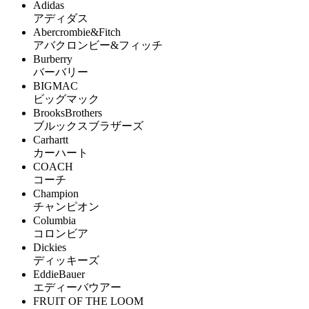
Adidas
アディダス
Abercrombie&Fitch
アバクロンビー&フィッチ
Burberry
バーバリー
BIGMAC
ビッグマック
BrooksBrothers
ブルックスブラザーズ
Carhartt
カーハート
COACH
コーチ
Champion
チャンピオン
Columbia
コロンビア
Dickies
ディッキーズ
EddieBauer
エディーバウアー
FRUIT OF THE LOOM