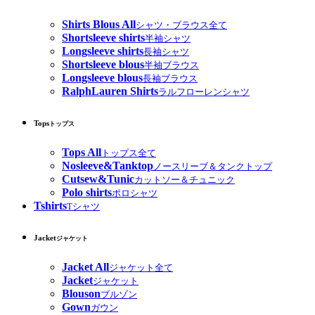
Shirts Blous All
シャツ・ブラウス全て
Shortsleeve shirts
半袖シャツ
Longsleeve shirts
長袖シャツ
Shortsleeve blous
半袖ブラウス
Longsleeve blous
長袖ブラウス
RalphLauren Shirts
ラルフローレンシャツ
Tops
トップス
Tops All
トップス全て
Nosleeve&Tanktop
ノースリーブ＆タンクトップ
Cutsew&Tunic
カットソー＆チュニック
Polo shirts
ポロシャツ
Tshirts
Tシャツ
Jacket
ジャケット
Jacket All
ジャケット全て
Jacket
ジャケット
Blouson
ブルゾン
Gown
ガウン