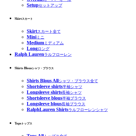
Setup
セットアップ
Skirt
スカート
Skirt
スカート全て
Mini
ミニ
Medium
ミディアム
Long
ロング
Ralph Lauren
ラルフローレン
Shirts Blous
シャツ・ブラウス
Shirts Blous All
シャツ・ブラウス全て
Shortsleeve shirts
半袖シャツ
Longsleeve shirts
長袖シャツ
Shortsleeve blous
半袖ブラウス
Longsleeve blous
長袖ブラウス
RalphLauren Shirts
ラルフローレンシャツ
Tops
トップス
Tops All