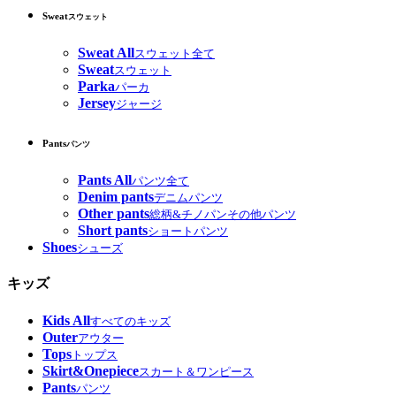
Sweat
スウェット
Sweat All
スウェット全て
Sweat
スウェット
Parka
パーカ
Jersey
ジャージ
Pants
パンツ
Pants All
パンツ全て
Denim pants
デニムパンツ
Other pants
総柄&チノパンその他パンツ
Short pants
ショートパンツ
Shoes
シューズ
キッズ
Kids All
すべてのキッズ
Outer
アウター
Tops
トップス
Skirt&Onepiece
スカート＆ワンピース
Pants
パンツ