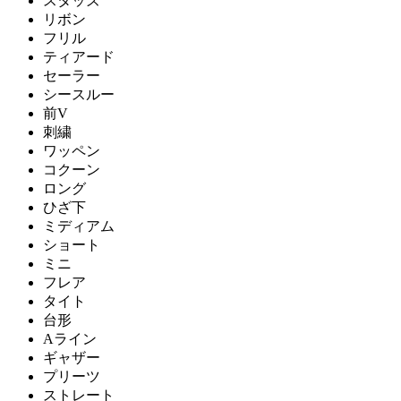
スタッズ
リボン
フリル
ティアード
セーラー
シースルー
前V
刺繍
ワッペン
コクーン
ロング
ひざ下
ミディアム
ショート
ミニ
フレア
タイト
台形
Aライン
ギャザー
プリーツ
ストレート