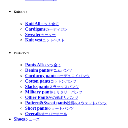
Knit
ニット
Knit All
ニット全て
Cardigans
カーディガン
Sweater
セーター
Knit vest
ニットベスト
Pants
パンツ
Pants All
パンツ全て
Denim pants
デニムパンツ
Corduroy pants
コーデュロイパンツ
Cotton pants
コットンパンツ
Slacks pants
スラックスパンツ
Military pants
ミリタリーパンツ
Other Pants
その他ポリパンツ
Pattern&Sweat pants
総柄&スウェットパンツ
Short pants
ショートパンツ
Overalls
オーバーオール
Shoes
シューズ