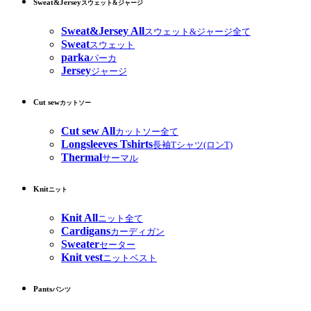
Sweat&Jersey
スウェット&ジャージ
Sweat&Jersey All
スウェット&ジャージ全て
Sweat
スウェット
parka
パーカ
Jersey
ジャージ
Cut sew
カットソー
Cut sew All
カットソー全て
Longsleeves Tshirts
長袖Tシャツ(ロンT)
Thermal
サーマル
Knit
ニット
Knit All
ニット全て
Cardigans
カーディガン
Sweater
セーター
Knit vest
ニットベスト
Pants
パンツ