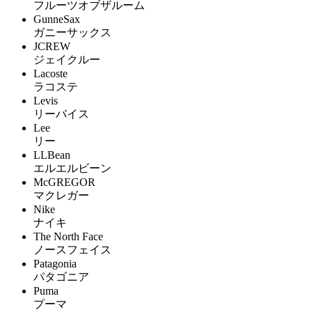
フルーツオブザルーム
GunneSax
ガニーサックス
JCREW
ジェイクルー
Lacoste
ラコステ
Levis
リーバイス
Lee
リー
LLBean
エルエルビーン
McGREGOR
マクレガー
Nike
ナイキ
The North Face
ノースフェイス
Patagonia
パタゴニア
Puma
プーマ