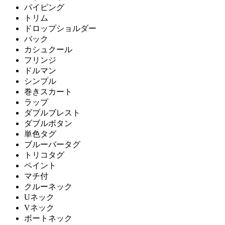
パイピング
トリム
ドロップショルダー
バック
カシュクール
フリンジ
ドルマン
シンプル
巻きスカート
ラップ
ダブルブレスト
ダブルボタン
単色タグ
ブルーバータグ
トリコタグ
ペイント
マチ付
クルーネック
Uネック
Vネック
ボートネック