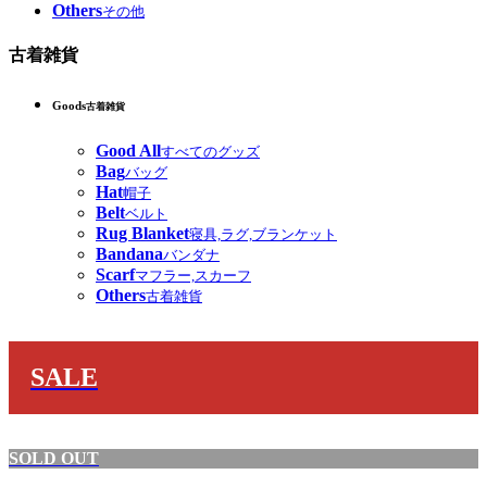
Others
その他
古着雑貨
Goods
古着雑貨
Good All
すべてのグッズ
Bag
バッグ
Hat
帽子
Belt
ベルト
Rug Blanket
寝具,ラグ,ブランケット
Bandana
バンダナ
Scarf
マフラー,スカーフ
Others
古着雑貨
SALE
SOLD OUT