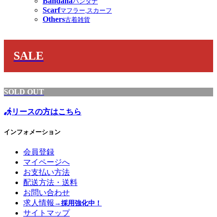
Bandana
バンダナ
Scarf
マフラー,スカーフ
Others
古着雑貨
SALE
SOLD OUT
リースの方はこちら
インフォメーション
会員登録
マイページへ
お支払い方法
配送方法・送料
お問い合わせ
求人情報
→採用強化中！
サイトマップ