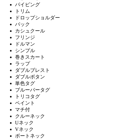
パイピング
トリム
ドロップショルダー
バック
カシュクール
フリンジ
ドルマン
シンプル
巻きスカート
ラップ
ダブルブレスト
ダブルボタン
単色タグ
ブルーバータグ
トリコタグ
ペイント
マチ付
クルーネック
Uネック
Vネック
ボートネック