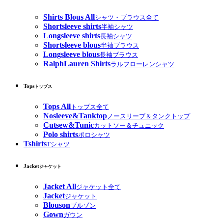
Shirts Blous All
シャツ・ブラウス全て
Shortsleeve shirts
半袖シャツ
Longsleeve shirts
長袖シャツ
Shortsleeve blous
半袖ブラウス
Longsleeve blous
長袖ブラウス
RalphLauren Shirts
ラルフローレンシャツ
Tops
トップス
Tops All
トップス全て
Nosleeve&Tanktop
ノースリーブ＆タンクトップ
Cutsew&Tunic
カットソー＆チュニック
Polo shirts
ポロシャツ
Tshirts
Tシャツ
Jacket
ジャケット
Jacket All
ジャケット全て
Jacket
ジャケット
Blouson
ブルゾン
Gown
ガウン