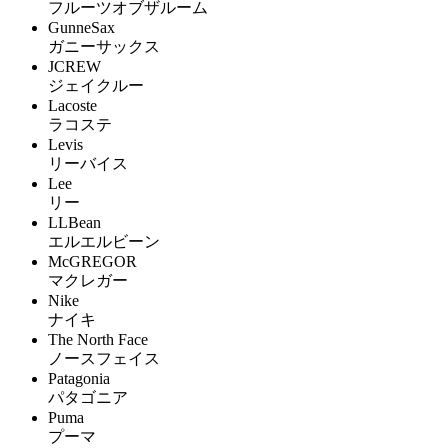
フルーツオブザルーム
GunneSax
ガニーサックス
JCREW
ジェイクルー
Lacoste
ラコステ
Levis
リーバイス
Lee
リー
LLBean
エルエルビーン
McGREGOR
マクレガー
Nike
ナイキ
The North Face
ノースフェイス
Patagonia
パタゴニア
Puma
プーマ