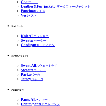
Coat
コート
Leather&Fur jacket
レザー＆ファージャケット
Poncho
ポンチョ
Vest
ベスト
Knit
ニット
Knit All
ニット全て
Sweater
セーター
Cardigan
カーディガン
Sweat
スウェット
Sweat All
スウェット全て
Sweat
スウェット
Parka
パーカ
Jersey
ジャージ
Pants
パンツ
Pants All
パンツ全て
Denim pants
デニムパンツ