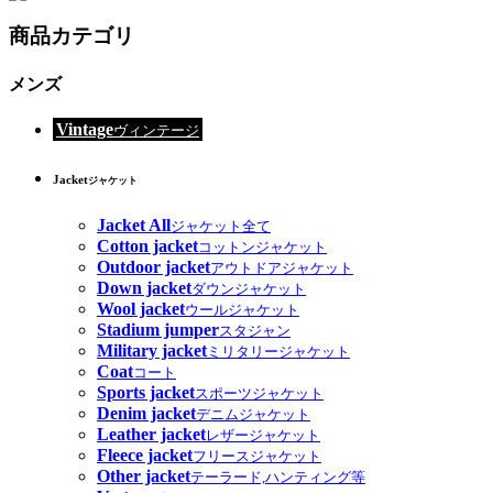
商品カテゴリ
メンズ
Vintage
ヴィンテージ
Jacket
ジャケット
Jacket All
ジャケット全て
Cotton jacket
コットンジャケット
Outdoor jacket
アウトドアジャケット
Down jacket
ダウンジャケット
Wool jacket
ウールジャケット
Stadium jumper
スタジャン
Military jacket
ミリタリージャケット
Coat
コート
Sports jacket
スポーツジャケット
Denim jacket
デニムジャケット
Leather jacket
レザージャケット
Fleece jacket
フリースジャケット
Other jacket
テーラード,ハンティング等