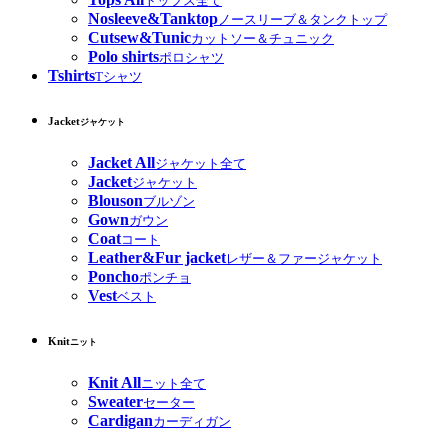
トップス全て
Nosleeve&Tanktop
ノースリーブ＆タンクトップ
Cutsew&Tunic
カットソー＆チュニック
Polo shirts
ポロシャツ
Tshirts
Tシャツ
Jacket
ジャケット
Jacket All
ジャケット全て
Jacket
ジャケット
Blouson
ブルゾン
Gown
ガウン
Coat
コート
Leather&Fur jacket
レザー＆ファージャケット
Poncho
ポンチョ
Vest
ベスト
Knit
ニット
Knit All
ニット全て
Sweater
セーター
Cardigan
カーディガン