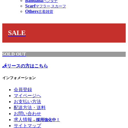
Bandana
バンダナ
Scarf
マフラー,スカーフ
Others
古着雑貨
SALE
SOLD OUT
リースの方はこちら
インフォメーション
会員登録
マイページへ
お支払い方法
配送方法・送料
お問い合わせ
求人情報
→採用強化中！
サイトマップ