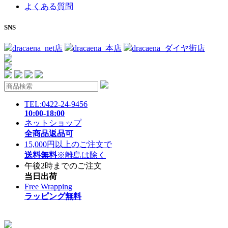
よくある質問
SNS
dracaena_net店
dracaena_本店
dracaena_ダイヤ街店
TEL:0422-24-9456
10:00-18:00
ネットショップ
全商品返品可
15,000円以上のご注文で
送料無料
※離島は除く
午後2時までのご注文
当日出荷
Free Wrapping
ラッピング無料