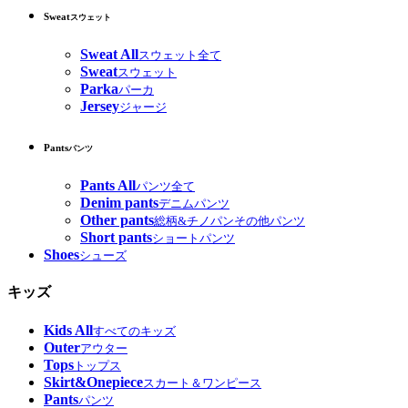
Sweat
スウェット
Sweat All
スウェット全て
Sweat
スウェット
Parka
パーカ
Jersey
ジャージ
Pants
パンツ
Pants All
パンツ全て
Denim pants
デニムパンツ
Other pants
総柄&チノパンその他パンツ
Short pants
ショートパンツ
Shoes
シューズ
キッズ
Kids All
すべてのキッズ
Outer
アウター
Tops
トップス
Skirt&Onepiece
スカート＆ワンピース
Pants
パンツ