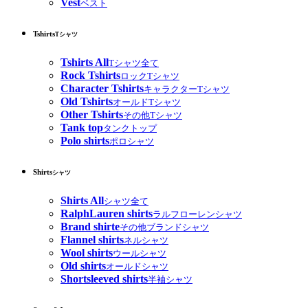
Vest
ベスト
Tshirts
Tシャツ
Tshirts All
Tシャツ全て
Rock Tshirts
ロックTシャツ
Character Tshirts
キャラクターTシャツ
Old Tshirts
オールドTシャツ
Other Tshirts
その他Tシャツ
Tank top
タンクトップ
Polo shirts
ポロシャツ
Shirts
シャツ
Shirts All
シャツ全て
RalphLauren shirts
ラルフローレンシャツ
Brand shirte
その他ブランドシャツ
Flannel shirts
ネルシャツ
Wool shirts
ウールシャツ
Old shirts
オールドシャツ
Shortsleeved shirts
半袖シャツ