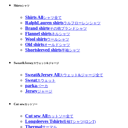
Shirts
シャツ
Shirts All
シャツ全て
RalphLauren shirts
ラルフローレンシャツ
Brand shirte
その他ブランドシャツ
Flannel shirts
ネルシャツ
Wool shirts
ウールシャツ
Old shirts
オールドシャツ
Shortsleeved shirts
半袖シャツ
Sweat&Jersey
スウェット&ジャージ
Sweat&Jersey All
スウェット&ジャージ全て
Sweat
スウェット
parka
パーカ
Jersey
ジャージ
Cut sew
カットソー
Cut sew All
カットソー全て
Longsleeves Tshirts
長袖Tシャツ(ロンT)
Thermal
サーマル