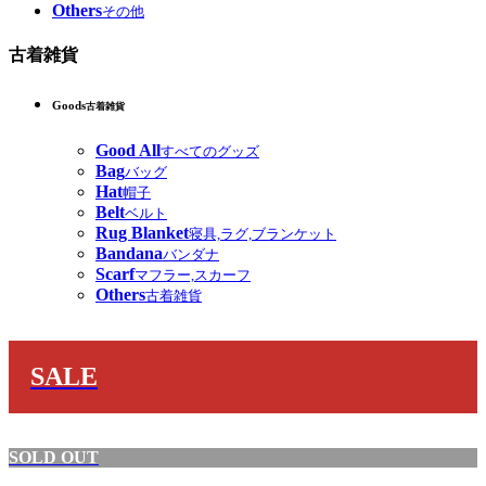
Others
その他
古着雑貨
Goods
古着雑貨
Good All
すべてのグッズ
Bag
バッグ
Hat
帽子
Belt
ベルト
Rug Blanket
寝具,ラグ,ブランケット
Bandana
バンダナ
Scarf
マフラー,スカーフ
Others
古着雑貨
SALE
SOLD OUT