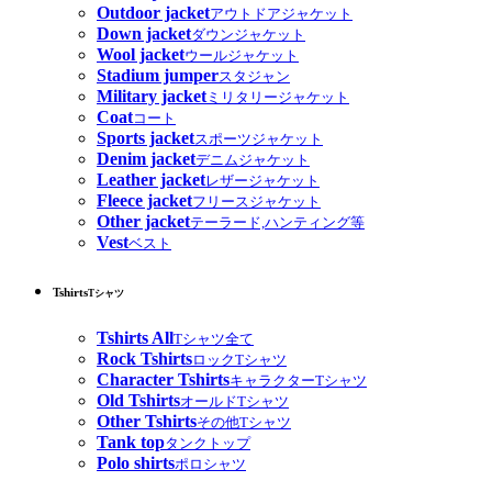
Outdoor jacket
アウトドアジャケット
Down jacket
ダウンジャケット
Wool jacket
ウールジャケット
Stadium jumper
スタジャン
Military jacket
ミリタリージャケット
Coat
コート
Sports jacket
スポーツジャケット
Denim jacket
デニムジャケット
Leather jacket
レザージャケット
Fleece jacket
フリースジャケット
Other jacket
テーラード,ハンティング等
Vest
ベスト
Tshirts
Tシャツ
Tshirts All
Tシャツ全て
Rock Tshirts
ロックTシャツ
Character Tshirts
キャラクターTシャツ
Old Tshirts
オールドTシャツ
Other Tshirts
その他Tシャツ
Tank top
タンクトップ
Polo shirts
ポロシャツ