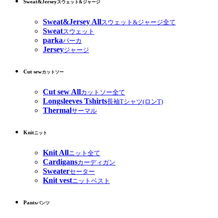
Sweat&Jersey
スウェット&ジャージ
Sweat&Jersey All
スウェット&ジャージ全て
Sweat
スウェット
parka
パーカ
Jersey
ジャージ
Cut sew
カットソー
Cut sew All
カットソー全て
Longsleeves Tshirts
長袖Tシャツ(ロンT)
Thermal
サーマル
Knit
ニット
Knit All
ニット全て
Cardigans
カーディガン
Sweater
セーター
Knit vest
ニットベスト
Pants
パンツ