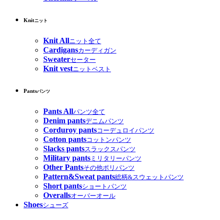
Knit
ニット
Knit All
ニット全て
Cardigans
カーディガン
Sweater
セーター
Knit vest
ニットベスト
Pants
パンツ
Pants All
パンツ全て
Denim pants
デニムパンツ
Corduroy pants
コーデュロイパンツ
Cotton pants
コットンパンツ
Slacks pants
スラックスパンツ
Military pants
ミリタリーパンツ
Other Pants
その他ポリパンツ
Pattern&Sweat pants
総柄&スウェットパンツ
Short pants
ショートパンツ
Overalls
オーバーオール
Shoes
シューズ