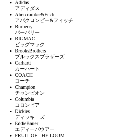
Adidas
アディダス
Abercrombie&Fitch
アバクロンビー&フィッチ
Burberry
バーバリー
BIGMAC
ビッグマック
BrooksBrothers
ブルックスブラザーズ
Carhartt
カーハート
COACH
コーチ
Champion
チャンピオン
Columbia
コロンビア
Dickies
ディッキーズ
EddieBauer
エディーバウアー
FRUIT OF THE LOOM