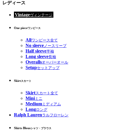
レディース
Vintage
ヴィンテージ
One piece
ワンピース
All
ワンピース全て
No sleeve
ノースリーブ
Half sleeve
半袖
Long sleeve
長袖
Overalls
オーバーオール
Setup
セットアップ
Skirt
スカート
Skirt
スカート全て
Mini
ミニ
Medium
ミディアム
Long
ロング
Ralph Lauren
ラルフローレン
Shirts Blous
シャツ・ブラウス