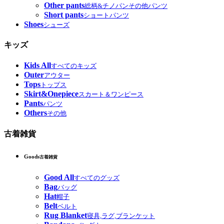
Other pants
総柄&チノパンその他パンツ
Short pants
ショートパンツ
Shoes
シューズ
キッズ
Kids All
すべてのキッズ
Outer
アウター
Tops
トップス
Skirt&Onepiece
スカート＆ワンピース
Pants
パンツ
Others
その他
古着雑貨
Goods
古着雑貨
Good All
すべてのグッズ
Bag
バッグ
Hat
帽子
Belt
ベルト
Rug Blanket
寝具,ラグ,ブランケット