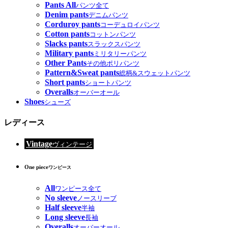
Pants All
パンツ全て
Denim pants
デニムパンツ
Corduroy pants
コーデュロイパンツ
Cotton pants
コットンパンツ
Slacks pants
スラックスパンツ
Military pants
ミリタリーパンツ
Other Pants
その他ポリパンツ
Pattern&Sweat pants
総柄&スウェットパンツ
Short pants
ショートパンツ
Overalls
オーバーオール
Shoes
シューズ
レディース
Vintage
ヴィンテージ
One piece
ワンピース
All
ワンピース全て
No sleeve
ノースリーブ
Half sleeve
半袖
Long sleeve
長袖
Overalls
オーバーオール