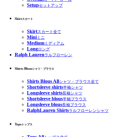
Setup
セットアップ
Skirt
スカート
Skirt
スカート全て
Mini
ミニ
Medium
ミディアム
Long
ロング
Ralph Lauren
ラルフローレン
Shirts Blous
シャツ・ブラウス
Shirts Blous All
シャツ・ブラウス全て
Shortsleeve shirts
半袖シャツ
Longsleeve shirts
長袖シャツ
Shortsleeve blous
半袖ブラウス
Longsleeve blous
長袖ブラウス
RalphLauren Shirts
ラルフローレンシャツ
Tops
トップス
Tops All