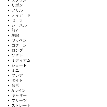
スタッズ
リボン
フリル
ティアード
セーラー
シースルー
前V
刺繍
ワッペン
コクーン
ロング
ひざ下
ミディアム
ショート
ミニ
フレア
タイト
台形
Aライン
ギャザー
プリーツ
ストレート