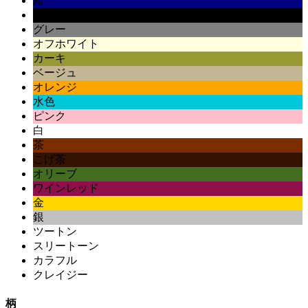
紺
黒
グレー
オフホワイト
カーキ
ベージュ
オレンジ
水色
ピンク
白
茶
こげ茶
オリーブ
ワインレッド
金
銀
ツートン
スリートーン
カラフル
クレイジー
柄