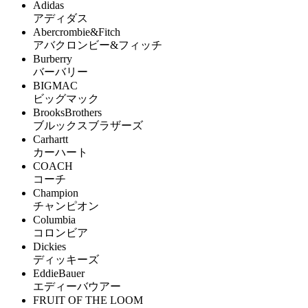
Adidas
アディダス
Abercrombie&Fitch
アバクロンビー&フィッチ
Burberry
バーバリー
BIGMAC
ビッグマック
BrooksBrothers
ブルックスブラザーズ
Carhartt
カーハート
COACH
コーチ
Champion
チャンピオン
Columbia
コロンビア
Dickies
ディッキーズ
EddieBauer
エディーバウアー
FRUIT OF THE LOOM