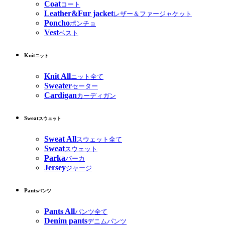
Coat
コート
Leather&Fur jacket
レザー＆ファージャケット
Poncho
ポンチョ
Vest
ベスト
Knit
ニット
Knit All
ニット全て
Sweater
セーター
Cardigan
カーディガン
Sweat
スウェット
Sweat All
スウェット全て
Sweat
スウェット
Parka
パーカ
Jersey
ジャージ
Pants
パンツ
Pants All
パンツ全て
Denim pants
デニムパンツ