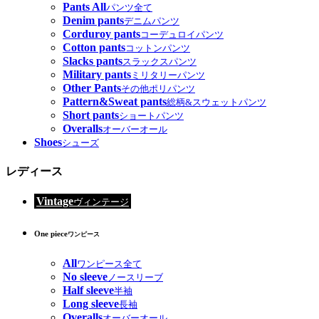
Pants All
パンツ全て
Denim pants
デニムパンツ
Corduroy pants
コーデュロイパンツ
Cotton pants
コットンパンツ
Slacks pants
スラックスパンツ
Military pants
ミリタリーパンツ
Other Pants
その他ポリパンツ
Pattern&Sweat pants
総柄&スウェットパンツ
Short pants
ショートパンツ
Overalls
オーバーオール
Shoes
シューズ
レディース
Vintage
ヴィンテージ
One piece
ワンピース
All
ワンピース全て
No sleeve
ノースリーブ
Half sleeve
半袖
Long sleeve
長袖
Overalls
オーバーオール