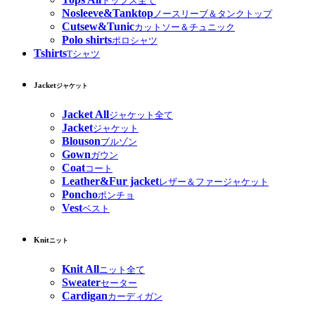
トップス全て
Nosleeve&Tanktop
ノースリーブ＆タンクトップ
Cutsew&Tunic
カットソー＆チュニック
Polo shirts
ポロシャツ
Tshirts
Tシャツ
Jacket
ジャケット
Jacket All
ジャケット全て
Jacket
ジャケット
Blouson
ブルゾン
Gown
ガウン
Coat
コート
Leather&Fur jacket
レザー＆ファージャケット
Poncho
ポンチョ
Vest
ベスト
Knit
ニット
Knit All
ニット全て
Sweater
セーター
Cardigan
カーディガン