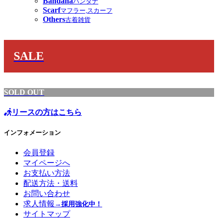
Bandana
バンダナ
Scarf
マフラー,スカーフ
Others
古着雑貨
SALE
SOLD OUT
リースの方はこちら
インフォメーション
会員登録
マイページへ
お支払い方法
配送方法・送料
お問い合わせ
求人情報
→採用強化中！
サイトマップ