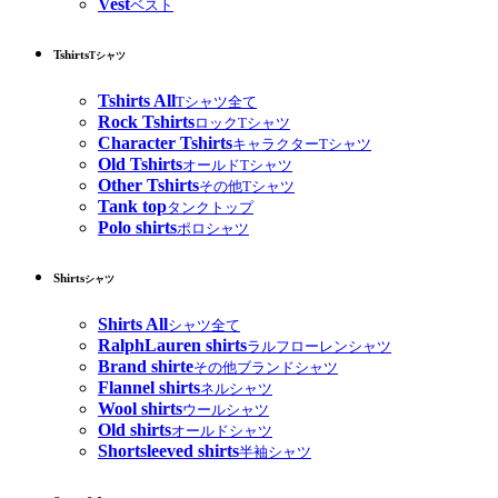
Vest
ベスト
Tshirts
Tシャツ
Tshirts All
Tシャツ全て
Rock Tshirts
ロックTシャツ
Character Tshirts
キャラクターTシャツ
Old Tshirts
オールドTシャツ
Other Tshirts
その他Tシャツ
Tank top
タンクトップ
Polo shirts
ポロシャツ
Shirts
シャツ
Shirts All
シャツ全て
RalphLauren shirts
ラルフローレンシャツ
Brand shirte
その他ブランドシャツ
Flannel shirts
ネルシャツ
Wool shirts
ウールシャツ
Old shirts
オールドシャツ
Shortsleeved shirts
半袖シャツ