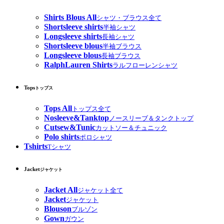
Shirts Blous All
シャツ・ブラウス全て
Shortsleeve shirts
半袖シャツ
Longsleeve shirts
長袖シャツ
Shortsleeve blous
半袖ブラウス
Longsleeve blous
長袖ブラウス
RalphLauren Shirts
ラルフローレンシャツ
Tops
トップス
Tops All
トップス全て
Nosleeve&Tanktop
ノースリーブ＆タンクトップ
Cutsew&Tunic
カットソー＆チュニック
Polo shirts
ポロシャツ
Tshirts
Tシャツ
Jacket
ジャケット
Jacket All
ジャケット全て
Jacket
ジャケット
Blouson
ブルゾン
Gown
ガウン