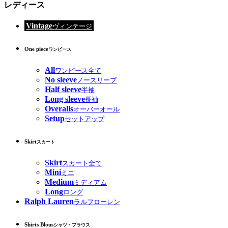
レディース
Vintage
ヴィンテージ
One piece
ワンピース
All
ワンピース全て
No sleeve
ノースリーブ
Half sleeve
半袖
Long sleeve
長袖
Overalls
オーバーオール
Setup
セットアップ
Skirt
スカート
Skirt
スカート全て
Mini
ミニ
Medium
ミディアム
Long
ロング
Ralph Lauren
ラルフローレン
Shirts Blous
シャツ・ブラウス