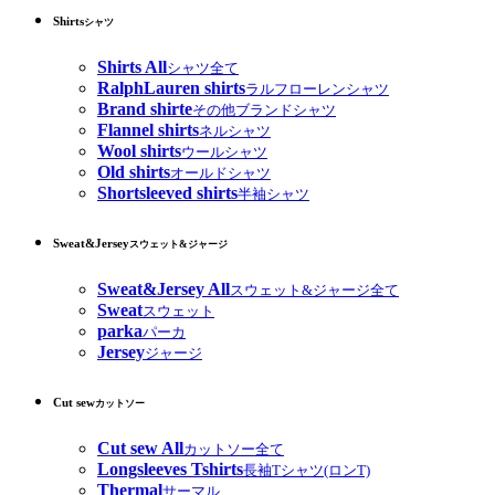
Shirts
シャツ
Shirts All
シャツ全て
RalphLauren shirts
ラルフローレンシャツ
Brand shirte
その他ブランドシャツ
Flannel shirts
ネルシャツ
Wool shirts
ウールシャツ
Old shirts
オールドシャツ
Shortsleeved shirts
半袖シャツ
Sweat&Jersey
スウェット&ジャージ
Sweat&Jersey All
スウェット&ジャージ全て
Sweat
スウェット
parka
パーカ
Jersey
ジャージ
Cut sew
カットソー
Cut sew All
カットソー全て
Longsleeves Tshirts
長袖Tシャツ(ロンT)
Thermal
サーマル