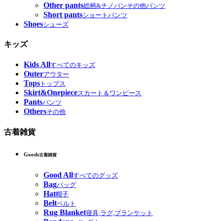
Other pants
総柄&チノパンその他パンツ
Short pants
ショートパンツ
Shoes
シューズ
キッズ
Kids All
すべてのキッズ
Outer
アウター
Tops
トップス
Skirt&Onepiece
スカート＆ワンピース
Pants
パンツ
Others
その他
古着雑貨
Goods
古着雑貨
Good All
すべてのグッズ
Bag
バッグ
Hat
帽子
Belt
ベルト
Rug Blanket
寝具,ラグ,ブランケット