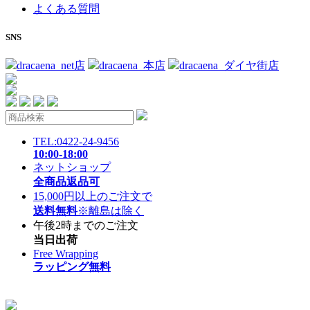
よくある質問
SNS
dracaena_net店
dracaena_本店
dracaena_ダイヤ街店
TEL:0422-24-9456
10:00-18:00
ネットショップ
全商品返品可
15,000円以上のご注文で
送料無料
※離島は除く
午後2時までのご注文
当日出荷
Free Wrapping
ラッピング無料