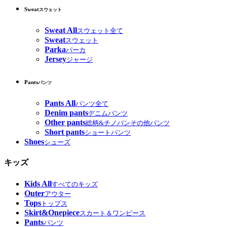
Sweat
スウェット
Sweat All
スウェット全て
Sweat
スウェット
Parka
パーカ
Jersey
ジャージ
Pants
パンツ
Pants All
パンツ全て
Denim pants
デニムパンツ
Other pants
総柄&チノパンその他パンツ
Short pants
ショートパンツ
Shoes
シューズ
キッズ
Kids All
すべてのキッズ
Outer
アウター
Tops
トップス
Skirt&Onepiece
スカート＆ワンピース
Pants
パンツ