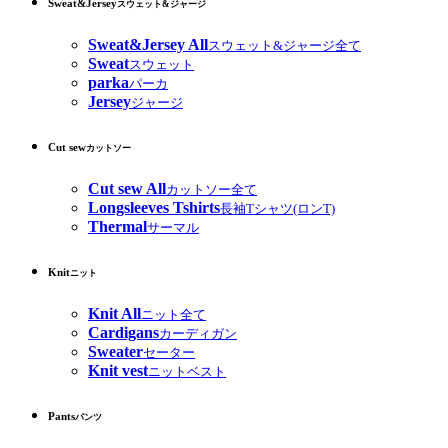
Sweat&Jersey
スウェット&ジャージ
Sweat&Jersey All
スウェット&ジャージ全て
Sweat
スウェット
parka
パーカ
Jersey
ジャージ
Cut sew
カットソー
Cut sew All
カットソー全て
Longsleeves Tshirts
長袖Tシャツ(ロンT)
Thermal
サーマル
Knit
ニット
Knit All
ニット全て
Cardigans
カーディガン
Sweater
セーター
Knit vest
ニットベスト
Pants
パンツ