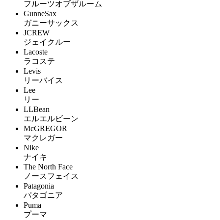
フルーツオブザルーム
GunneSax
ガニーサックス
JCREW
ジェイクルー
Lacoste
ラコステ
Levis
リーバイス
Lee
リー
LLBean
エルエルビーン
McGREGOR
マクレガー
Nike
ナイキ
The North Face
ノースフェイス
Patagonia
パタゴニア
Puma
プーマ