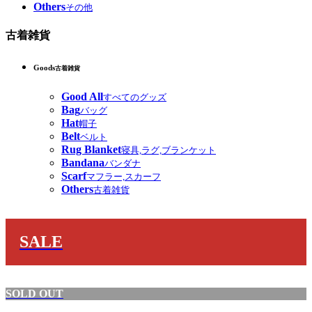
Others
その他
古着雑貨
Goods
古着雑貨
Good All
すべてのグッズ
Bag
バッグ
Hat
帽子
Belt
ベルト
Rug Blanket
寝具,ラグ,ブランケット
Bandana
バンダナ
Scarf
マフラー,スカーフ
Others
古着雑貨
SALE
SOLD OUT