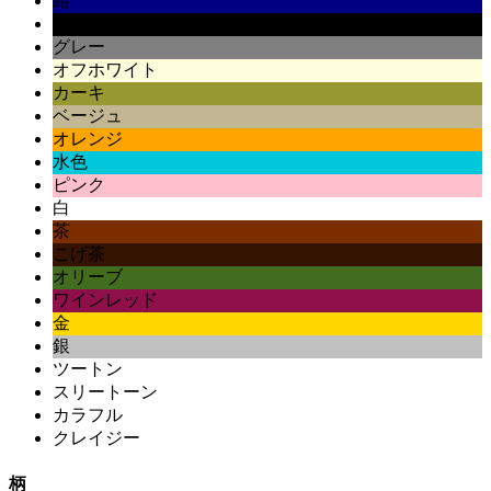
紺
黒
グレー
オフホワイト
カーキ
ベージュ
オレンジ
水色
ピンク
白
茶
こげ茶
オリーブ
ワインレッド
金
銀
ツートン
スリートーン
カラフル
クレイジー
柄