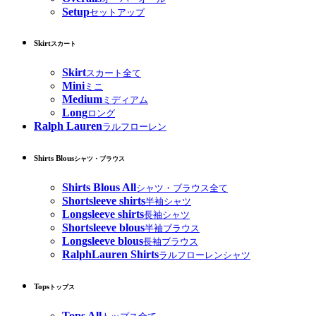
Setup
セットアップ
Skirt
スカート
Skirt
スカート全て
Mini
ミニ
Medium
ミディアム
Long
ロング
Ralph Lauren
ラルフローレン
Shirts Blous
シャツ・ブラウス
Shirts Blous All
シャツ・ブラウス全て
Shortsleeve shirts
半袖シャツ
Longsleeve shirts
長袖シャツ
Shortsleeve blous
半袖ブラウス
Longsleeve blous
長袖ブラウス
RalphLauren Shirts
ラルフローレンシャツ
Tops
トップス
Tops All