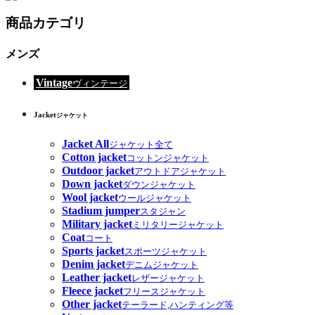
商品カテゴリ
メンズ
Vintage
ヴィンテージ
Jacket
ジャケット
Jacket All
ジャケット全て
Cotton jacket
コットンジャケット
Outdoor jacket
アウトドアジャケット
Down jacket
ダウンジャケット
Wool jacket
ウールジャケット
Stadium jumper
スタジャン
Military jacket
ミリタリージャケット
Coat
コート
Sports jacket
スポーツジャケット
Denim jacket
デニムジャケット
Leather jacket
レザージャケット
Fleece jacket
フリースジャケット
Other jacket
テーラード,ハンティング等