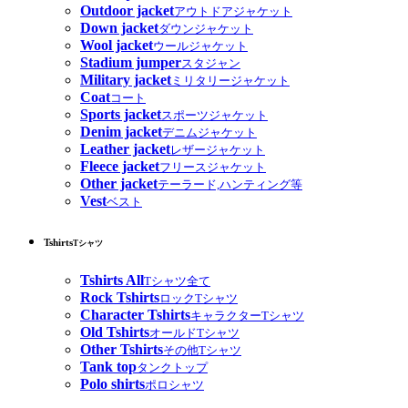
Outdoor jacket
アウトドアジャケット
Down jacket
ダウンジャケット
Wool jacket
ウールジャケット
Stadium jumper
スタジャン
Military jacket
ミリタリージャケット
Coat
コート
Sports jacket
スポーツジャケット
Denim jacket
デニムジャケット
Leather jacket
レザージャケット
Fleece jacket
フリースジャケット
Other jacket
テーラード,ハンティング等
Vest
ベスト
Tshirts
Tシャツ
Tshirts All
Tシャツ全て
Rock Tshirts
ロックTシャツ
Character Tshirts
キャラクターTシャツ
Old Tshirts
オールドTシャツ
Other Tshirts
その他Tシャツ
Tank top
タンクトップ
Polo shirts
ポロシャツ