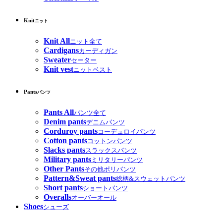
Knit
ニット
Knit All
ニット全て
Cardigans
カーディガン
Sweater
セーター
Knit vest
ニットベスト
Pants
パンツ
Pants All
パンツ全て
Denim pants
デニムパンツ
Corduroy pants
コーデュロイパンツ
Cotton pants
コットンパンツ
Slacks pants
スラックスパンツ
Military pants
ミリタリーパンツ
Other Pants
その他ポリパンツ
Pattern&Sweat pants
総柄&スウェットパンツ
Short pants
ショートパンツ
Overalls
オーバーオール
Shoes
シューズ