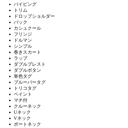
パイピング
トリム
ドロップショルダー
バック
カシュクール
フリンジ
ドルマン
シンプル
巻きスカート
ラップ
ダブルブレスト
ダブルボタン
単色タグ
ブルーバータグ
トリコタグ
ペイント
マチ付
クルーネック
Uネック
Vネック
ボートネック