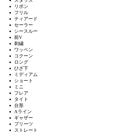
スタッズ
リボン
フリル
ティアード
セーラー
シースルー
前V
刺繍
ワッペン
コクーン
ロング
ひざ下
ミディアム
ショート
ミニ
フレア
タイト
台形
Aライン
ギャザー
プリーツ
ストレート