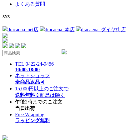
よくある質問
SNS
dracaena_net店
dracaena_本店
dracaena_ダイヤ街店
TEL:0422-24-9456
10:00-18:00
ネットショップ
全商品返品可
15,000円以上のご注文で
送料無料
※離島は除く
午後2時までのご注文
当日出荷
Free Wrapping
ラッピング無料