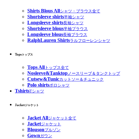
Shirts Blous All
シャツ・ブラウス全て
Shortsleeve shirts
半袖シャツ
Longsleeve shirts
長袖シャツ
Shortsleeve blous
半袖ブラウス
Longsleeve blous
長袖ブラウス
RalphLauren Shirts
ラルフローレンシャツ
Tops
トップス
Tops All
トップス全て
Nosleeve&Tanktop
ノースリーブ＆タンクトップ
Cutsew&Tunic
カットソー＆チュニック
Polo shirts
ポロシャツ
Tshirts
Tシャツ
Jacket
ジャケット
Jacket All
ジャケット全て
Jacket
ジャケット
Blouson
ブルゾン
Gown
ガウン