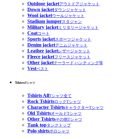
Outdoor jacket
アウトドアジャケット
Down jacket
ダウンジャケット
Wool jacket
ウールジャケット
Stadium jumper
スタジャン
Military jacket
ミリタリージャケット
Coat
コート
Sports jacket
スポーツジャケット
Denim jacket
デニムジャケット
Leather jacket
レザージャケット
Fleece jacket
フリースジャケット
Other jacket
テーラード,ハンティング等
Vest
ベスト
Tshirts
Tシャツ
Tshirts All
Tシャツ全て
Rock Tshirts
ロックTシャツ
Character Tshirts
キャラクターTシャツ
Old Tshirts
オールドTシャツ
Other Tshirts
その他Tシャツ
Tank top
タンクトップ
Polo shirts
ポロシャツ