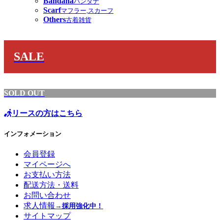
Bandana
バンダナ
Scarf
マフラー,スカーフ
Others
古着雑貨
SALE
SOLD OUT
リースの方はこちら
インフォメーション
会員登録
マイページへ
お支払い方法
配送方法・送料
お問い合わせ
求人情報
→採用強化中！
サイトマップ