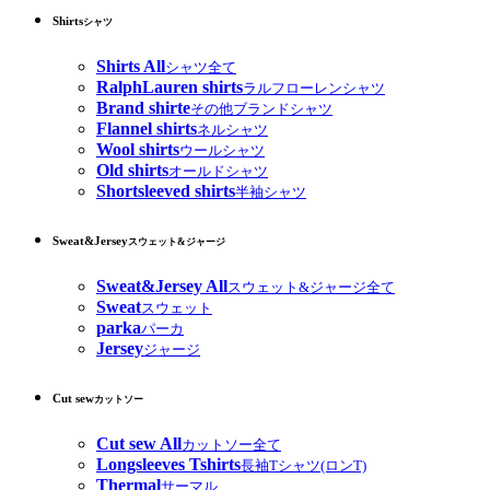
Shirts
シャツ
Shirts All
シャツ全て
RalphLauren shirts
ラルフローレンシャツ
Brand shirte
その他ブランドシャツ
Flannel shirts
ネルシャツ
Wool shirts
ウールシャツ
Old shirts
オールドシャツ
Shortsleeved shirts
半袖シャツ
Sweat&Jersey
スウェット&ジャージ
Sweat&Jersey All
スウェット&ジャージ全て
Sweat
スウェット
parka
パーカ
Jersey
ジャージ
Cut sew
カットソー
Cut sew All
カットソー全て
Longsleeves Tshirts
長袖Tシャツ(ロンT)
Thermal
サーマル