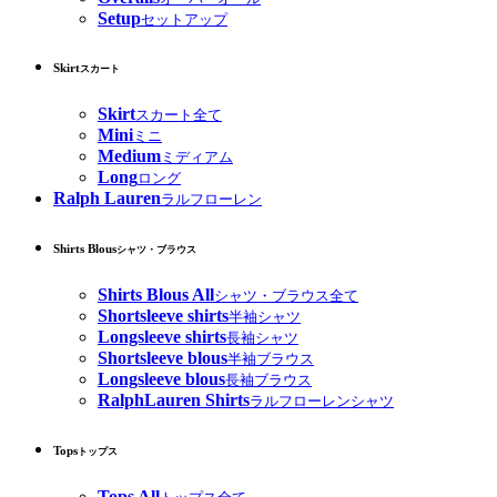
Setup
セットアップ
Skirt
スカート
Skirt
スカート全て
Mini
ミニ
Medium
ミディアム
Long
ロング
Ralph Lauren
ラルフローレン
Shirts Blous
シャツ・ブラウス
Shirts Blous All
シャツ・ブラウス全て
Shortsleeve shirts
半袖シャツ
Longsleeve shirts
長袖シャツ
Shortsleeve blous
半袖ブラウス
Longsleeve blous
長袖ブラウス
RalphLauren Shirts
ラルフローレンシャツ
Tops
トップス
Tops All