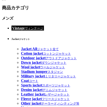
商品カテゴリ
メンズ
Vintage
ヴィンテージ
Jacket
ジャケット
Jacket All
ジャケット全て
Cotton jacket
コットンジャケット
Outdoor jacket
アウトドアジャケット
Down jacket
ダウンジャケット
Wool jacket
ウールジャケット
Stadium jumper
スタジャン
Military jacket
ミリタリージャケット
Coat
コート
Sports jacket
スポーツジャケット
Denim jacket
デニムジャケット
Leather jacket
レザージャケット
Fleece jacket
フリースジャケット
Other jacket
テーラード,ハンティング等