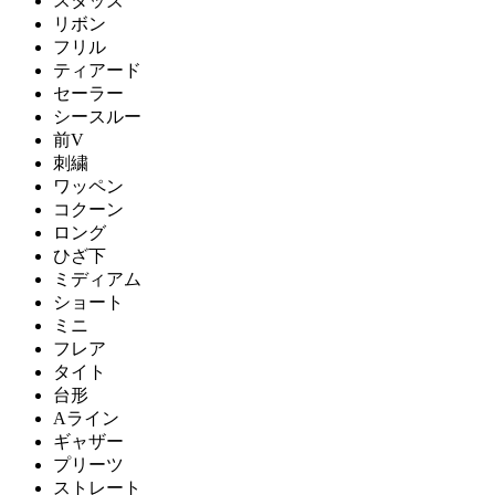
スタッズ
リボン
フリル
ティアード
セーラー
シースルー
前V
刺繍
ワッペン
コクーン
ロング
ひざ下
ミディアム
ショート
ミニ
フレア
タイト
台形
Aライン
ギャザー
プリーツ
ストレート