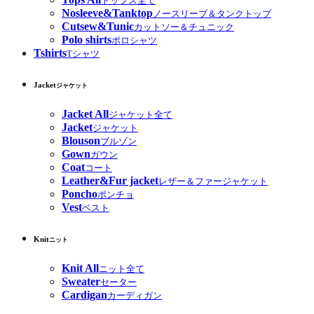
トップス全て
Nosleeve&Tanktop
ノースリーブ＆タンクトップ
Cutsew&Tunic
カットソー＆チュニック
Polo shirts
ポロシャツ
Tshirts
Tシャツ
Jacket
ジャケット
Jacket All
ジャケット全て
Jacket
ジャケット
Blouson
ブルゾン
Gown
ガウン
Coat
コート
Leather&Fur jacket
レザー＆ファージャケット
Poncho
ポンチョ
Vest
ベスト
Knit
ニット
Knit All
ニット全て
Sweater
セーター
Cardigan
カーディガン