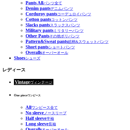
Pants All
パンツ全て
Denim pants
デニムパンツ
Corduroy pants
コーデュロイパンツ
Cotton pants
コットンパンツ
Slacks pants
スラックスパンツ
Military pants
ミリタリーパンツ
Other Pants
その他ポリパンツ
Pattern&Sweat pants
総柄&スウェットパンツ
Short pants
ショートパンツ
Overalls
オーバーオール
Shoes
シューズ
レディース
Vintage
ヴィンテージ
One piece
ワンピース
All
ワンピース全て
No sleeve
ノースリーブ
Half sleeve
半袖
Long sleeve
長袖
Overalls
オーバーオール