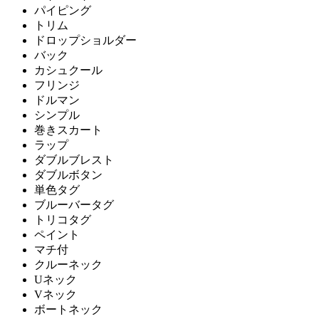
パイピング
トリム
ドロップショルダー
バック
カシュクール
フリンジ
ドルマン
シンプル
巻きスカート
ラップ
ダブルブレスト
ダブルボタン
単色タグ
ブルーバータグ
トリコタグ
ペイント
マチ付
クルーネック
Uネック
Vネック
ボートネック