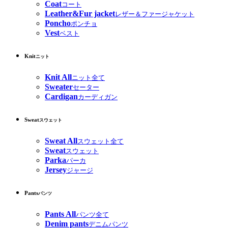
Coat
コート
Leather&Fur jacket
レザー＆ファージャケット
Poncho
ポンチョ
Vest
ベスト
Knit
ニット
Knit All
ニット全て
Sweater
セーター
Cardigan
カーディガン
Sweat
スウェット
Sweat All
スウェット全て
Sweat
スウェット
Parka
パーカ
Jersey
ジャージ
Pants
パンツ
Pants All
パンツ全て
Denim pants
デニムパンツ