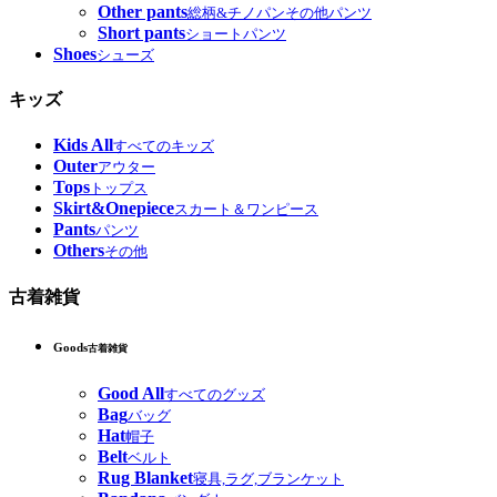
Other pants
総柄&チノパンその他パンツ
Short pants
ショートパンツ
Shoes
シューズ
キッズ
Kids All
すべてのキッズ
Outer
アウター
Tops
トップス
Skirt&Onepiece
スカート＆ワンピース
Pants
パンツ
Others
その他
古着雑貨
Goods
古着雑貨
Good All
すべてのグッズ
Bag
バッグ
Hat
帽子
Belt
ベルト
Rug Blanket
寝具,ラグ,ブランケット