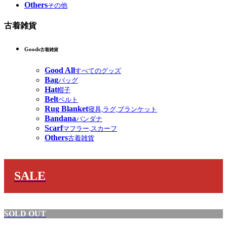
Others
その他
古着雑貨
Goods
古着雑貨
Good All
すべてのグッズ
Bag
バッグ
Hat
帽子
Belt
ベルト
Rug Blanket
寝具,ラグ,ブランケット
Bandana
バンダナ
Scarf
マフラー,スカーフ
Others
古着雑貨
SALE
SOLD OUT