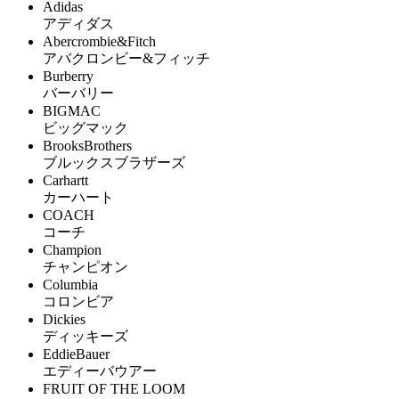
Adidas
アディダス
Abercrombie&Fitch
アバクロンビー&フィッチ
Burberry
バーバリー
BIGMAC
ビッグマック
BrooksBrothers
ブルックスブラザーズ
Carhartt
カーハート
COACH
コーチ
Champion
チャンピオン
Columbia
コロンビア
Dickies
ディッキーズ
EddieBauer
エディーバウアー
FRUIT OF THE LOOM