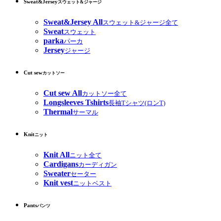
Sweat&Jersey
スウェット&ジャージ
Sweat&Jersey All
スウェット&ジャージ全て
Sweat
スウェット
parka
パーカ
Jersey
ジャージ
Cut sew
カットソー
Cut sew All
カットソー全て
Longsleeves Tshirts
長袖Tシャツ(ロンT)
Thermal
サーマル
Knit
ニット
Knit All
ニット全て
Cardigans
カーディガン
Sweater
セーター
Knit vest
ニットベスト
Pants
パンツ