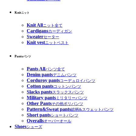
Knit
ニット
Knit All
ニット全て
Cardigans
カーディガン
Sweater
セーター
Knit vest
ニットベスト
Pants
パンツ
Pants All
パンツ全て
Denim pants
デニムパンツ
Corduroy pants
コーデュロイパンツ
Cotton pants
コットンパンツ
Slacks pants
スラックスパンツ
Military pants
ミリタリーパンツ
Other Pants
その他ポリパンツ
Pattern&Sweat pants
総柄&スウェットパンツ
Short pants
ショートパンツ
Overalls
オーバーオール
Shoes
シューズ