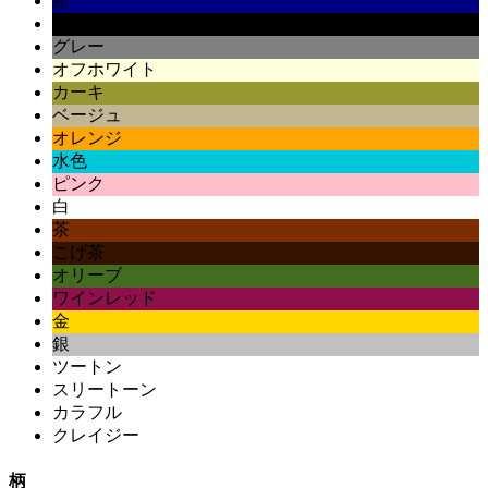
紺
黒
グレー
オフホワイト
カーキ
ベージュ
オレンジ
水色
ピンク
白
茶
こげ茶
オリーブ
ワインレッド
金
銀
ツートン
スリートーン
カラフル
クレイジー
柄