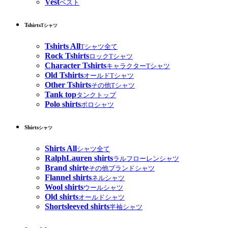
Vest
ベスト
Tshirts
Tシャツ
Tshirts All
Tシャツ全て
Rock Tshirts
ロックTシャツ
Character Tshirts
キャラクターTシャツ
Old Tshirts
オールドTシャツ
Other Tshirts
その他Tシャツ
Tank top
タンクトップ
Polo shirts
ポロシャツ
Shirts
シャツ
Shirts All
シャツ全て
RalphLauren shirts
ラルフローレンシャツ
Brand shirte
その他ブランドシャツ
Flannel shirts
ネルシャツ
Wool shirts
ウールシャツ
Old shirts
オールドシャツ
Shortsleeved shirts
半袖シャツ