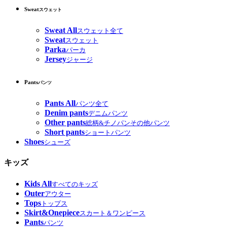
Sweat
スウェット
Sweat All
スウェット全て
Sweat
スウェット
Parka
パーカ
Jersey
ジャージ
Pants
パンツ
Pants All
パンツ全て
Denim pants
デニムパンツ
Other pants
総柄&チノパンその他パンツ
Short pants
ショートパンツ
Shoes
シューズ
キッズ
Kids All
すべてのキッズ
Outer
アウター
Tops
トップス
Skirt&Onepiece
スカート＆ワンピース
Pants
パンツ