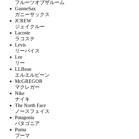
フルーツオブザルーム
GunneSax
ガニーサックス
JCREW
ジェイクルー
Lacoste
ラコステ
Levis
リーバイス
Lee
リー
LLBean
エルエルビーン
McGREGOR
マクレガー
Nike
ナイキ
The North Face
ノースフェイス
Patagonia
パタゴニア
Puma
プーマ