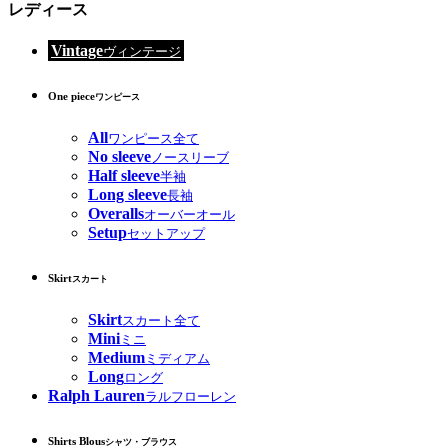
レディース
Vintage
ヴィンテージ
One piece
ワンピース
All
ワンピース全て
No sleeve
ノースリーブ
Half sleeve
半袖
Long sleeve
長袖
Overalls
オーバーオール
Setup
セットアップ
Skirt
スカート
Skirt
スカート全て
Mini
ミニ
Medium
ミディアム
Long
ロング
Ralph Lauren
ラルフローレン
Shirts Blous
シャツ・ブラウス