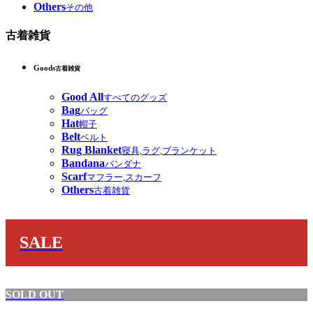
Others
その他
古着雑貨
Goods
古着雑貨
Good All
すべてのグッズ
Bag
バッグ
Hat
帽子
Belt
ベルト
Rug Blanket
寝具,ラグ,ブランケット
Bandana
バンダナ
Scarf
マフラー,スカーフ
Others
古着雑貨
SALE
SOLD OUT