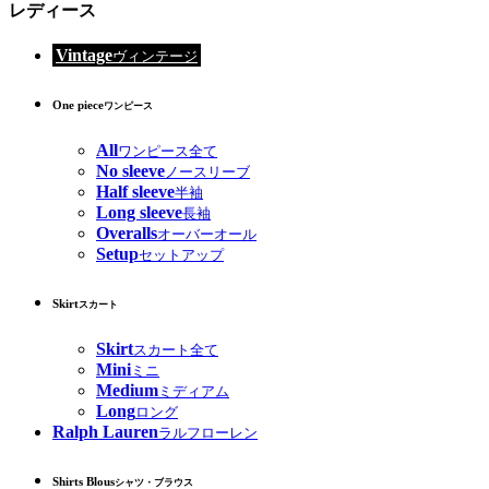
レディース
Vintage
ヴィンテージ
One piece
ワンピース
All
ワンピース全て
No sleeve
ノースリーブ
Half sleeve
半袖
Long sleeve
長袖
Overalls
オーバーオール
Setup
セットアップ
Skirt
スカート
Skirt
スカート全て
Mini
ミニ
Medium
ミディアム
Long
ロング
Ralph Lauren
ラルフローレン
Shirts Blous
シャツ・ブラウス