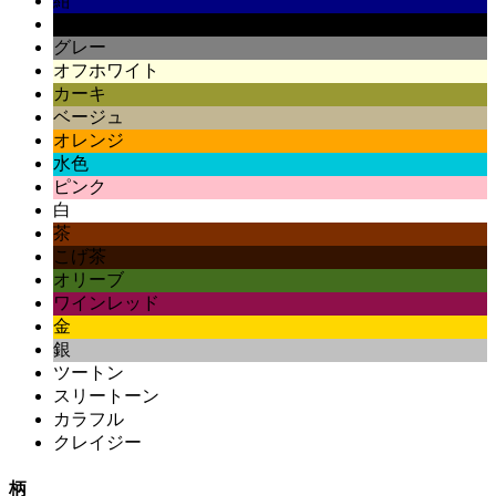
紺
黒
グレー
オフホワイト
カーキ
ベージュ
オレンジ
水色
ピンク
白
茶
こげ茶
オリーブ
ワインレッド
金
銀
ツートン
スリートーン
カラフル
クレイジー
柄