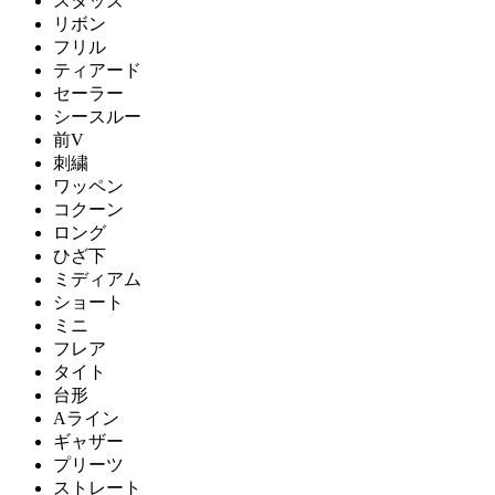
スタッズ
リボン
フリル
ティアード
セーラー
シースルー
前V
刺繍
ワッペン
コクーン
ロング
ひざ下
ミディアム
ショート
ミニ
フレア
タイト
台形
Aライン
ギャザー
プリーツ
ストレート