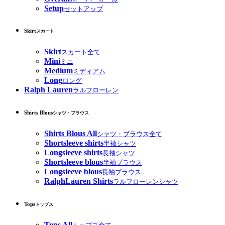
Setup
セットアップ
Skirt
スカート
Skirt
スカート全て
Mini
ミニ
Medium
ミディアム
Long
ロング
Ralph Lauren
ラルフローレン
Shirts Blous
シャツ・ブラウス
Shirts Blous All
シャツ・ブラウス全て
Shortsleeve shirts
半袖シャツ
Longsleeve shirts
長袖シャツ
Shortsleeve blous
半袖ブラウス
Longsleeve blous
長袖ブラウス
RalphLauren Shirts
ラルフローレンシャツ
Tops
トップス
Tops All