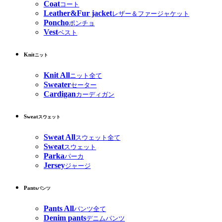
Coat
コート
Leather&Fur jacket
レザー＆ファージャケット
Poncho
ポンチョ
Vest
ベスト
Knit
ニット
Knit All
ニット全て
Sweater
セーター
Cardigan
カーディガン
Sweat
スウェット
Sweat All
スウェット全て
Sweat
スウェット
Parka
パーカ
Jersey
ジャージ
Pants
パンツ
Pants All
パンツ全て
Denim pants
デニムパンツ