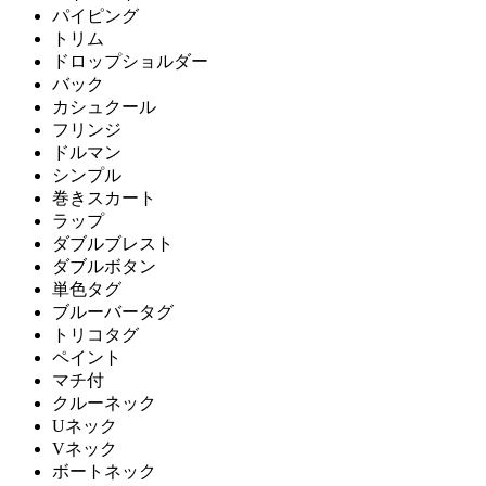
パイピング
トリム
ドロップショルダー
バック
カシュクール
フリンジ
ドルマン
シンプル
巻きスカート
ラップ
ダブルブレスト
ダブルボタン
単色タグ
ブルーバータグ
トリコタグ
ペイント
マチ付
クルーネック
Uネック
Vネック
ボートネック