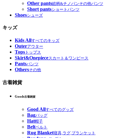
Other pants
総柄&チノパンその他パンツ
Short pants
ショートパンツ
Shoes
シューズ
キッズ
Kids All
すべてのキッズ
Outer
アウター
Tops
トップス
Skirt&Onepiece
スカート＆ワンピース
Pants
パンツ
Others
その他
古着雑貨
Goods
古着雑貨
Good All
すべてのグッズ
Bag
バッグ
Hat
帽子
Belt
ベルト
Rug Blanket
寝具,ラグ,ブランケット