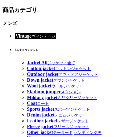
商品カテゴリ
メンズ
Vintage
ヴィンテージ
Jacket
ジャケット
Jacket All
ジャケット全て
Cotton jacket
コットンジャケット
Outdoor jacket
アウトドアジャケット
Down jacket
ダウンジャケット
Wool jacket
ウールジャケット
Stadium jumper
スタジャン
Military jacket
ミリタリージャケット
Coat
コート
Sports jacket
スポーツジャケット
Denim jacket
デニムジャケット
Leather jacket
レザージャケット
Fleece jacket
フリースジャケット
Other jacket
テーラード,ハンティング等