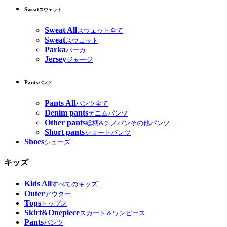
Sweat
スウェット
Sweat All
スウェット全て
Sweat
スウェット
Parka
パーカ
Jersey
ジャージ
Pants
パンツ
Pants All
パンツ全て
Denim pants
デニムパンツ
Other pants
総柄&チノパンその他パンツ
Short pants
ショートパンツ
Shoes
シューズ
キッズ
Kids All
すべてのキッズ
Outer
アウター
Tops
トップス
Skirt&Onepiece
スカート＆ワンピース
Pants
パンツ