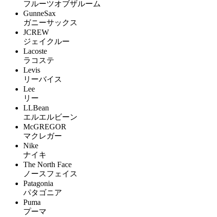
フルーツオブザルーム
GunneSax
ガニーサックス
JCREW
ジェイクルー
Lacoste
ラコステ
Levis
リーバイス
Lee
リー
LLBean
エルエルビーン
McGREGOR
マクレガー
Nike
ナイキ
The North Face
ノースフェイス
Patagonia
パタゴニア
Puma
プーマ