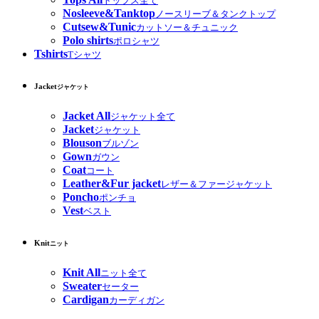
トップス全て
Nosleeve&Tanktop
ノースリーブ＆タンクトップ
Cutsew&Tunic
カットソー＆チュニック
Polo shirts
ポロシャツ
Tshirts
Tシャツ
Jacket
ジャケット
Jacket All
ジャケット全て
Jacket
ジャケット
Blouson
ブルゾン
Gown
ガウン
Coat
コート
Leather&Fur jacket
レザー＆ファージャケット
Poncho
ポンチョ
Vest
ベスト
Knit
ニット
Knit All
ニット全て
Sweater
セーター
Cardigan
カーディガン