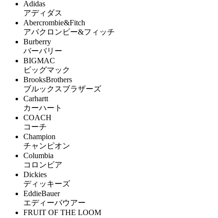
Adidas
アディダス
Abercrombie&Fitch
アバクロンビー&フィッチ
Burberry
バーバリー
BIGMAC
ビッグマック
BrooksBrothers
ブルックスブラザーズ
Carhartt
カーハート
COACH
コーチ
Champion
チャンピオン
Columbia
コロンビア
Dickies
ディッキーズ
EddieBauer
エディーバウアー
FRUIT OF THE LOOM