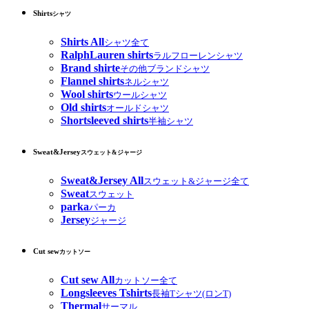
Shirts
シャツ
Shirts All
シャツ全て
RalphLauren shirts
ラルフローレンシャツ
Brand shirte
その他ブランドシャツ
Flannel shirts
ネルシャツ
Wool shirts
ウールシャツ
Old shirts
オールドシャツ
Shortsleeved shirts
半袖シャツ
Sweat&Jersey
スウェット&ジャージ
Sweat&Jersey All
スウェット&ジャージ全て
Sweat
スウェット
parka
パーカ
Jersey
ジャージ
Cut sew
カットソー
Cut sew All
カットソー全て
Longsleeves Tshirts
長袖Tシャツ(ロンT)
Thermal
サーマル