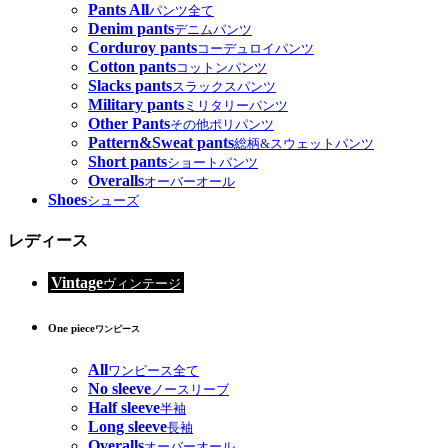
Pants All
パンツ全て
Denim pants
デニムパンツ
Corduroy pants
コーデュロイパンツ
Cotton pants
コットンパンツ
Slacks pants
スラックスパンツ
Military pants
ミリタリーパンツ
Other Pants
その他ポリパンツ
Pattern&Sweat pants
総柄&スウェットパンツ
Short pants
ショートパンツ
Overalls
オーバーオール
Shoes
シューズ
レディース
Vintage
ヴィンテージ
One piece
ワンピース
All
ワンピース全て
No sleeve
ノースリーブ
Half sleeve
半袖
Long sleeve
長袖
Overalls
オーバーオール