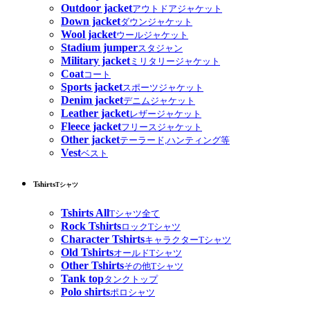
Outdoor jacket
アウトドアジャケット
Down jacket
ダウンジャケット
Wool jacket
ウールジャケット
Stadium jumper
スタジャン
Military jacket
ミリタリージャケット
Coat
コート
Sports jacket
スポーツジャケット
Denim jacket
デニムジャケット
Leather jacket
レザージャケット
Fleece jacket
フリースジャケット
Other jacket
テーラード,ハンティング等
Vest
ベスト
Tshirts
Tシャツ
Tshirts All
Tシャツ全て
Rock Tshirts
ロックTシャツ
Character Tshirts
キャラクターTシャツ
Old Tshirts
オールドTシャツ
Other Tshirts
その他Tシャツ
Tank top
タンクトップ
Polo shirts
ポロシャツ