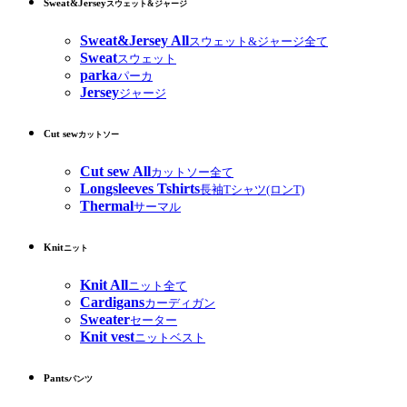
Sweat&Jersey
スウェット&ジャージ
Sweat&Jersey All
スウェット&ジャージ全て
Sweat
スウェット
parka
パーカ
Jersey
ジャージ
Cut sew
カットソー
Cut sew All
カットソー全て
Longsleeves Tshirts
長袖Tシャツ(ロンT)
Thermal
サーマル
Knit
ニット
Knit All
ニット全て
Cardigans
カーディガン
Sweater
セーター
Knit vest
ニットベスト
Pants
パンツ