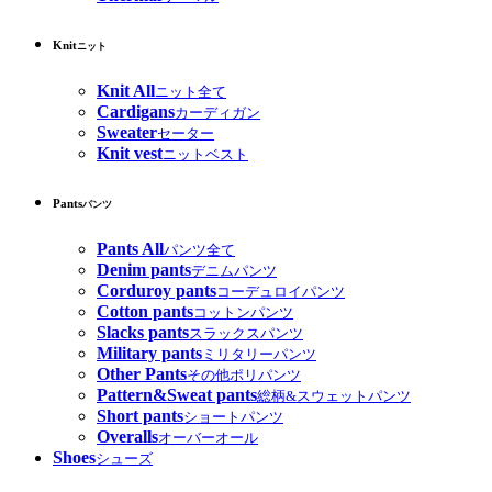
Knit
ニット
Knit All
ニット全て
Cardigans
カーディガン
Sweater
セーター
Knit vest
ニットベスト
Pants
パンツ
Pants All
パンツ全て
Denim pants
デニムパンツ
Corduroy pants
コーデュロイパンツ
Cotton pants
コットンパンツ
Slacks pants
スラックスパンツ
Military pants
ミリタリーパンツ
Other Pants
その他ポリパンツ
Pattern&Sweat pants
総柄&スウェットパンツ
Short pants
ショートパンツ
Overalls
オーバーオール
Shoes
シューズ