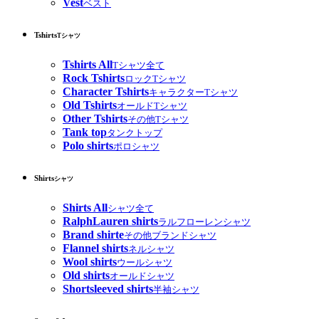
Vest
ベスト
Tshirts
Tシャツ
Tshirts All
Tシャツ全て
Rock Tshirts
ロックTシャツ
Character Tshirts
キャラクターTシャツ
Old Tshirts
オールドTシャツ
Other Tshirts
その他Tシャツ
Tank top
タンクトップ
Polo shirts
ポロシャツ
Shirts
シャツ
Shirts All
シャツ全て
RalphLauren shirts
ラルフローレンシャツ
Brand shirte
その他ブランドシャツ
Flannel shirts
ネルシャツ
Wool shirts
ウールシャツ
Old shirts
オールドシャツ
Shortsleeved shirts
半袖シャツ