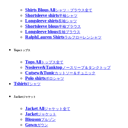
Shirts Blous All
シャツ・ブラウス全て
Shortsleeve shirts
半袖シャツ
Longsleeve shirts
長袖シャツ
Shortsleeve blous
半袖ブラウス
Longsleeve blous
長袖ブラウス
RalphLauren Shirts
ラルフローレンシャツ
Tops
トップス
Tops All
トップス全て
Nosleeve&Tanktop
ノースリーブ＆タンクトップ
Cutsew&Tunic
カットソー＆チュニック
Polo shirts
ポロシャツ
Tshirts
Tシャツ
Jacket
ジャケット
Jacket All
ジャケット全て
Jacket
ジャケット
Blouson
ブルゾン
Gown
ガウン