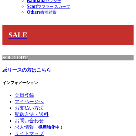
Bandana
バンダナ
Scarf
マフラー,スカーフ
Others
古着雑貨
SALE
SOLD OUT
リースの方はこちら
インフォメーション
会員登録
マイページへ
お支払い方法
配送方法・送料
お問い合わせ
求人情報
→採用強化中！
サイトマップ