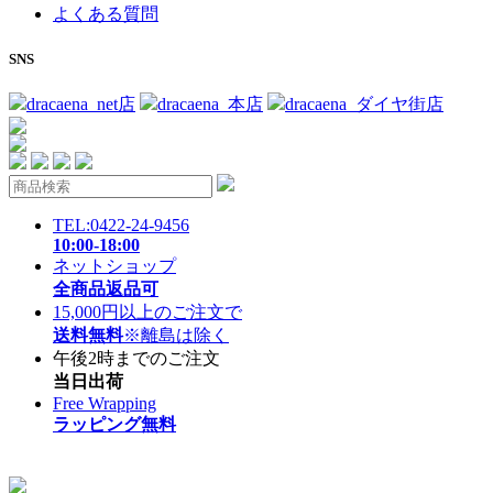
よくある質問
SNS
dracaena_net店
dracaena_本店
dracaena_ダイヤ街店
TEL:0422-24-9456
10:00-18:00
ネットショップ
全商品返品可
15,000円以上のご注文で
送料無料
※離島は除く
午後2時までのご注文
当日出荷
Free Wrapping
ラッピング無料