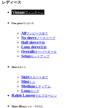
レディース
Vintage
ヴィンテージ
One piece
ワンピース
All
ワンピース全て
No sleeve
ノースリーブ
Half sleeve
半袖
Long sleeve
長袖
Overalls
オーバーオール
Setup
セットアップ
Skirt
スカート
Skirt
スカート全て
Mini
ミニ
Medium
ミディアム
Long
ロング
Ralph Lauren
ラルフローレン
Shirts Blous
シャツ・ブラウス