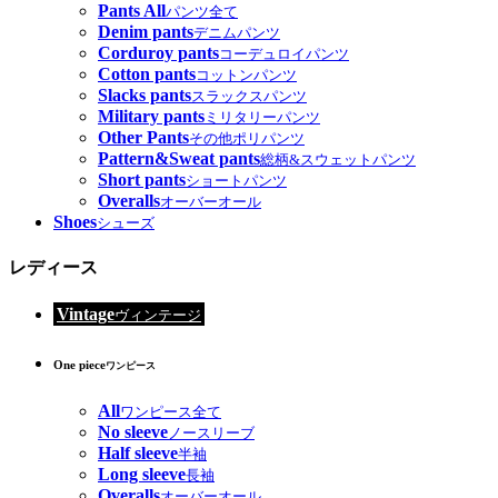
Pants All
パンツ全て
Denim pants
デニムパンツ
Corduroy pants
コーデュロイパンツ
Cotton pants
コットンパンツ
Slacks pants
スラックスパンツ
Military pants
ミリタリーパンツ
Other Pants
その他ポリパンツ
Pattern&Sweat pants
総柄&スウェットパンツ
Short pants
ショートパンツ
Overalls
オーバーオール
Shoes
シューズ
レディース
Vintage
ヴィンテージ
One piece
ワンピース
All
ワンピース全て
No sleeve
ノースリーブ
Half sleeve
半袖
Long sleeve
長袖
Overalls
オーバーオール