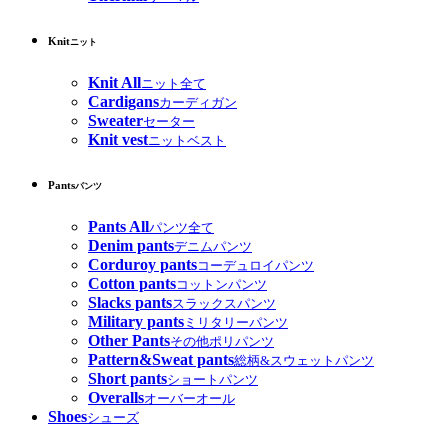
Knit
ニット
Knit All
ニット全て
Cardigans
カーディガン
Sweater
セーター
Knit vest
ニットベスト
Pants
パンツ
Pants All
パンツ全て
Denim pants
デニムパンツ
Corduroy pants
コーデュロイパンツ
Cotton pants
コットンパンツ
Slacks pants
スラックスパンツ
Military pants
ミリタリーパンツ
Other Pants
その他ポリパンツ
Pattern&Sweat pants
総柄&スウェットパンツ
Short pants
ショートパンツ
Overalls
オーバーオール
Shoes
シューズ