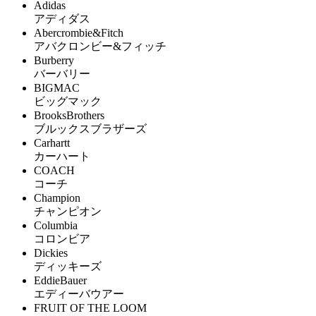
Adidas
アディダス
Abercrombie&Fitch
アバクロンビー&フィッチ
Burberry
バーバリー
BIGMAC
ビッグマック
BrooksBrothers
ブルックスブラザーズ
Carhartt
カーハート
COACH
コーチ
Champion
チャンピオン
Columbia
コロンビア
Dickies
ディッキーズ
EddieBauer
エディーバウアー
FRUIT OF THE LOOM