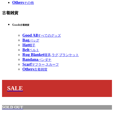
Others
その他
古着雑貨
Goods
古着雑貨
Good All
すべてのグッズ
Bag
バッグ
Hat
帽子
Belt
ベルト
Rug Blanket
寝具,ラグ,ブランケット
Bandana
バンダナ
Scarf
マフラー,スカーフ
Others
古着雑貨
SALE
SOLD OUT