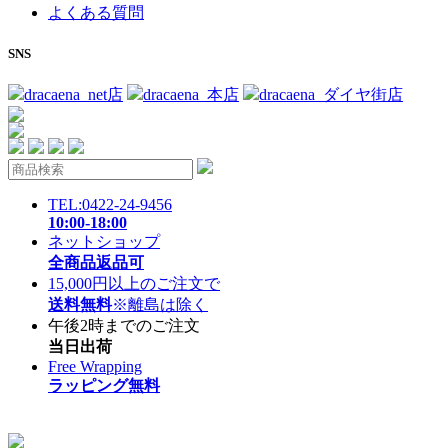
よくある質問
SNS
dracaena_net店
dracaena_本店
dracaena_ダイヤ街店
TEL:0422-24-9456
10:00-18:00
ネットショップ
全商品返品可
15,000円以上のご注文で
送料無料
※離島は除く
午後2時までのご注文
当日出荷
Free Wrapping
ラッピング無料