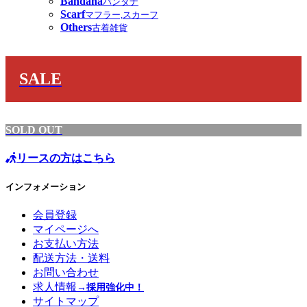
Bandana
バンダナ
Scarf
マフラー,スカーフ
Others
古着雑貨
SALE
SOLD OUT
リースの方はこちら
インフォメーション
会員登録
マイページへ
お支払い方法
配送方法・送料
お問い合わせ
求人情報
→採用強化中！
サイトマップ