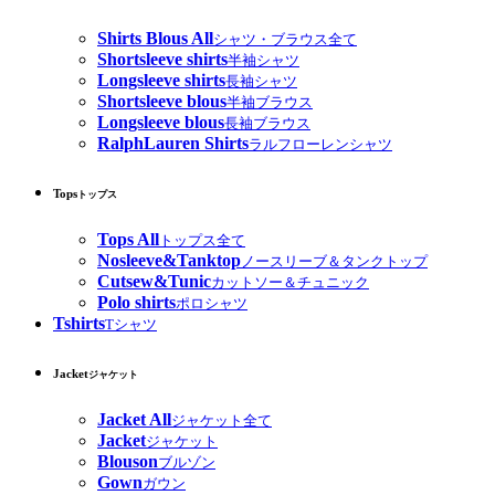
Shirts Blous All
シャツ・ブラウス全て
Shortsleeve shirts
半袖シャツ
Longsleeve shirts
長袖シャツ
Shortsleeve blous
半袖ブラウス
Longsleeve blous
長袖ブラウス
RalphLauren Shirts
ラルフローレンシャツ
Tops
トップス
Tops All
トップス全て
Nosleeve&Tanktop
ノースリーブ＆タンクトップ
Cutsew&Tunic
カットソー＆チュニック
Polo shirts
ポロシャツ
Tshirts
Tシャツ
Jacket
ジャケット
Jacket All
ジャケット全て
Jacket
ジャケット
Blouson
ブルゾン
Gown
ガウン