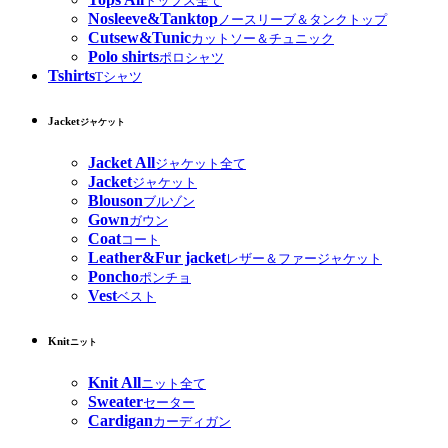
トップス全て
Nosleeve&Tanktop
ノースリーブ＆タンクトップ
Cutsew&Tunic
カットソー＆チュニック
Polo shirts
ポロシャツ
Tshirts
Tシャツ
Jacket
ジャケット
Jacket All
ジャケット全て
Jacket
ジャケット
Blouson
ブルゾン
Gown
ガウン
Coat
コート
Leather&Fur jacket
レザー＆ファージャケット
Poncho
ポンチョ
Vest
ベスト
Knit
ニット
Knit All
ニット全て
Sweater
セーター
Cardigan
カーディガン