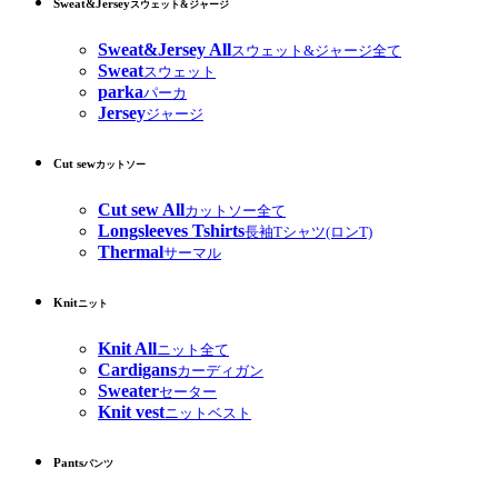
Sweat&Jersey
スウェット&ジャージ
Sweat&Jersey All
スウェット&ジャージ全て
Sweat
スウェット
parka
パーカ
Jersey
ジャージ
Cut sew
カットソー
Cut sew All
カットソー全て
Longsleeves Tshirts
長袖Tシャツ(ロンT)
Thermal
サーマル
Knit
ニット
Knit All
ニット全て
Cardigans
カーディガン
Sweater
セーター
Knit vest
ニットベスト
Pants
パンツ