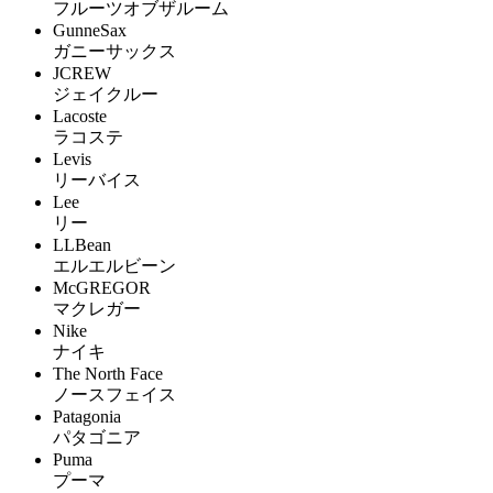
フルーツオブザルーム
GunneSax
ガニーサックス
JCREW
ジェイクルー
Lacoste
ラコステ
Levis
リーバイス
Lee
リー
LLBean
エルエルビーン
McGREGOR
マクレガー
Nike
ナイキ
The North Face
ノースフェイス
Patagonia
パタゴニア
Puma
プーマ