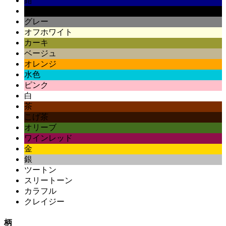
紺
黒
グレー
オフホワイト
カーキ
ベージュ
オレンジ
水色
ピンク
白
茶
こげ茶
オリーブ
ワインレッド
金
銀
ツートン
スリートーン
カラフル
クレイジー
柄