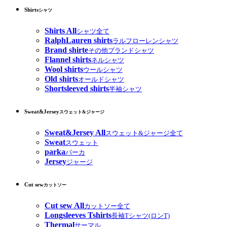
Shirts
シャツ
Shirts All
シャツ全て
RalphLauren shirts
ラルフローレンシャツ
Brand shirte
その他ブランドシャツ
Flannel shirts
ネルシャツ
Wool shirts
ウールシャツ
Old shirts
オールドシャツ
Shortsleeved shirts
半袖シャツ
Sweat&Jersey
スウェット&ジャージ
Sweat&Jersey All
スウェット&ジャージ全て
Sweat
スウェット
parka
パーカ
Jersey
ジャージ
Cut sew
カットソー
Cut sew All
カットソー全て
Longsleeves Tshirts
長袖Tシャツ(ロンT)
Thermal
サーマル