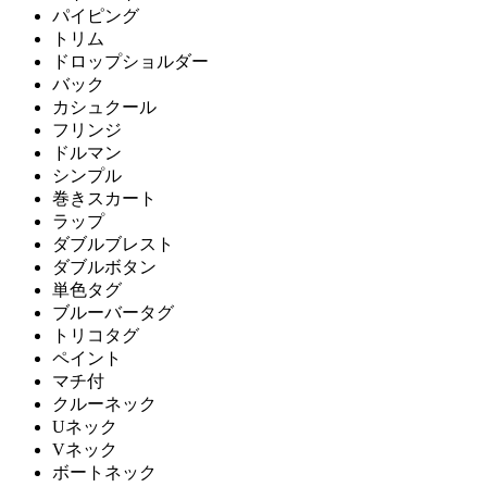
パイピング
トリム
ドロップショルダー
バック
カシュクール
フリンジ
ドルマン
シンプル
巻きスカート
ラップ
ダブルブレスト
ダブルボタン
単色タグ
ブルーバータグ
トリコタグ
ペイント
マチ付
クルーネック
Uネック
Vネック
ボートネック