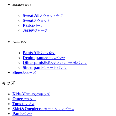
Sweat
スウェット
Sweat All
スウェット全て
Sweat
スウェット
Parka
パーカ
Jersey
ジャージ
Pants
パンツ
Pants All
パンツ全て
Denim pants
デニムパンツ
Other pants
総柄&チノパンその他パンツ
Short pants
ショートパンツ
Shoes
シューズ
キッズ
Kids All
すべてのキッズ
Outer
アウター
Tops
トップス
Skirt&Onepiece
スカート＆ワンピース
Pants
パンツ