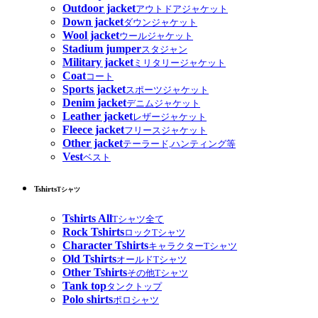
Outdoor jacket
アウトドアジャケット
Down jacket
ダウンジャケット
Wool jacket
ウールジャケット
Stadium jumper
スタジャン
Military jacket
ミリタリージャケット
Coat
コート
Sports jacket
スポーツジャケット
Denim jacket
デニムジャケット
Leather jacket
レザージャケット
Fleece jacket
フリースジャケット
Other jacket
テーラード,ハンティング等
Vest
ベスト
Tshirts
Tシャツ
Tshirts All
Tシャツ全て
Rock Tshirts
ロックTシャツ
Character Tshirts
キャラクターTシャツ
Old Tshirts
オールドTシャツ
Other Tshirts
その他Tシャツ
Tank top
タンクトップ
Polo shirts
ポロシャツ