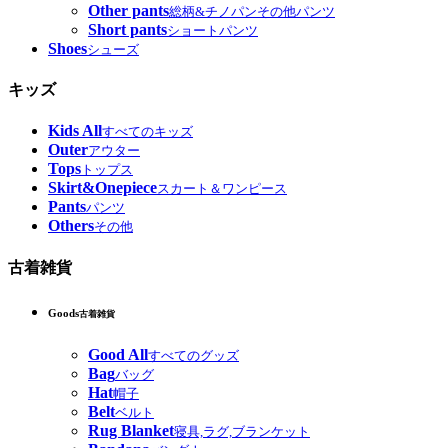
Other pants
総柄&チノパンその他パンツ
Short pants
ショートパンツ
Shoes
シューズ
キッズ
Kids All
すべてのキッズ
Outer
アウター
Tops
トップス
Skirt&Onepiece
スカート＆ワンピース
Pants
パンツ
Others
その他
古着雑貨
Goods
古着雑貨
Good All
すべてのグッズ
Bag
バッグ
Hat
帽子
Belt
ベルト
Rug Blanket
寝具,ラグ,ブランケット