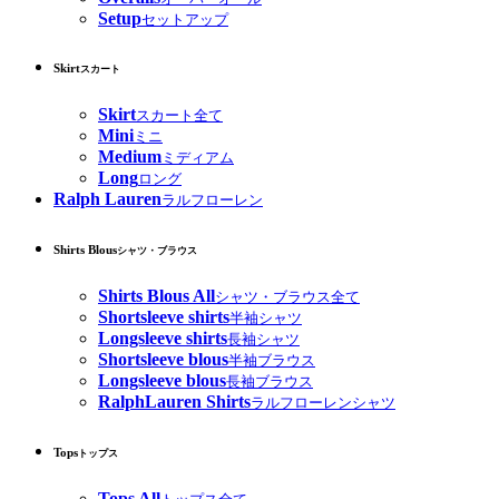
Setup
セットアップ
Skirt
スカート
Skirt
スカート全て
Mini
ミニ
Medium
ミディアム
Long
ロング
Ralph Lauren
ラルフローレン
Shirts Blous
シャツ・ブラウス
Shirts Blous All
シャツ・ブラウス全て
Shortsleeve shirts
半袖シャツ
Longsleeve shirts
長袖シャツ
Shortsleeve blous
半袖ブラウス
Longsleeve blous
長袖ブラウス
RalphLauren Shirts
ラルフローレンシャツ
Tops
トップス
Tops All