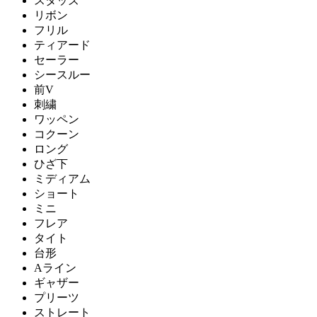
スタッズ
リボン
フリル
ティアード
セーラー
シースルー
前V
刺繍
ワッペン
コクーン
ロング
ひざ下
ミディアム
ショート
ミニ
フレア
タイト
台形
Aライン
ギャザー
プリーツ
ストレート