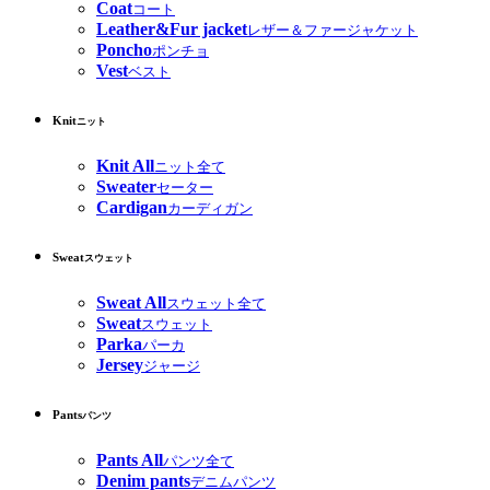
Coat
コート
Leather&Fur jacket
レザー＆ファージャケット
Poncho
ポンチョ
Vest
ベスト
Knit
ニット
Knit All
ニット全て
Sweater
セーター
Cardigan
カーディガン
Sweat
スウェット
Sweat All
スウェット全て
Sweat
スウェット
Parka
パーカ
Jersey
ジャージ
Pants
パンツ
Pants All
パンツ全て
Denim pants
デニムパンツ