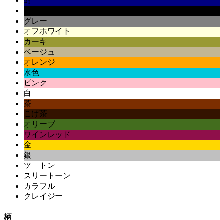
紺
黒
グレー
オフホワイト
カーキ
ベージュ
オレンジ
水色
ピンク
白
茶
こげ茶
オリーブ
ワインレッド
金
銀
ツートン
スリートーン
カラフル
クレイジー
柄