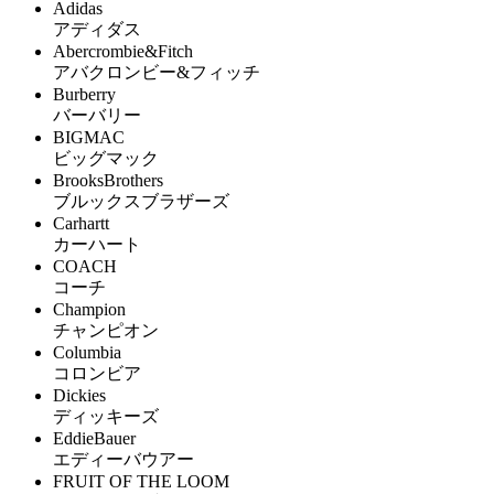
Adidas
アディダス
Abercrombie&Fitch
アバクロンビー&フィッチ
Burberry
バーバリー
BIGMAC
ビッグマック
BrooksBrothers
ブルックスブラザーズ
Carhartt
カーハート
COACH
コーチ
Champion
チャンピオン
Columbia
コロンビア
Dickies
ディッキーズ
EddieBauer
エディーバウアー
FRUIT OF THE LOOM