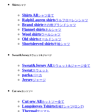
Shirts
シャツ
Shirts All
シャツ全て
RalphLauren shirts
ラルフローレンシャツ
Brand shirte
その他ブランドシャツ
Flannel shirts
ネルシャツ
Wool shirts
ウールシャツ
Old shirts
オールドシャツ
Shortsleeved shirts
半袖シャツ
Sweat&Jersey
スウェット&ジャージ
Sweat&Jersey All
スウェット&ジャージ全て
Sweat
スウェット
parka
パーカ
Jersey
ジャージ
Cut sew
カットソー
Cut sew All
カットソー全て
Longsleeves Tshirts
長袖Tシャツ(ロンT)
Thermal
サーマル