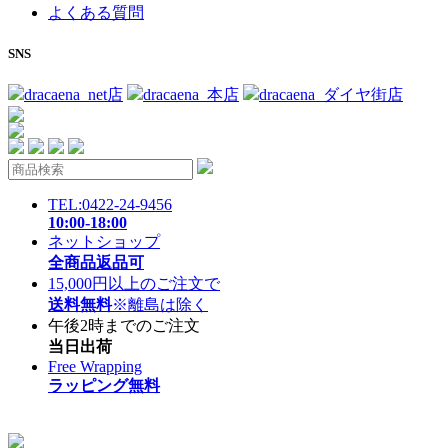
よくある質問
SNS
dracaena_net店
dracaena_本店
dracaena_ダイヤ街店
TEL:0422-24-9456
10:00-18:00
ネットショップ
全商品返品可
15,000円以上のご注文で
送料無料
※離島は除く
午後2時までのご注文
当日出荷
Free Wrapping
ラッピング無料