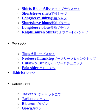
Shirts Blous All
シャツ・ブラウス全て
Shortsleeve shirts
半袖シャツ
Longsleeve shirts
長袖シャツ
Shortsleeve blous
半袖ブラウス
Longsleeve blous
長袖ブラウス
RalphLauren Shirts
ラルフローレンシャツ
Tops
トップス
Tops All
トップス全て
Nosleeve&Tanktop
ノースリーブ＆タンクトップ
Cutsew&Tunic
カットソー＆チュニック
Polo shirts
ポロシャツ
Tshirts
Tシャツ
Jacket
ジャケット
Jacket All
ジャケット全て
Jacket
ジャケット
Blouson
ブルゾン
Gown
ガウン