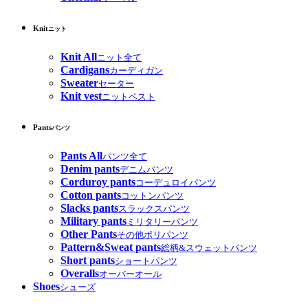
Knit
ニット
Knit All
ニット全て
Cardigans
カーディガン
Sweater
セーター
Knit vest
ニットベスト
Pants
パンツ
Pants All
パンツ全て
Denim pants
デニムパンツ
Corduroy pants
コーデュロイパンツ
Cotton pants
コットンパンツ
Slacks pants
スラックスパンツ
Military pants
ミリタリーパンツ
Other Pants
その他ポリパンツ
Pattern&Sweat pants
総柄&スウェットパンツ
Short pants
ショートパンツ
Overalls
オーバーオール
Shoes
シューズ