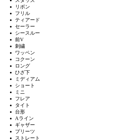
スタッズ
リボン
フリル
ティアード
セーラー
シースルー
前V
刺繍
ワッペン
コクーン
ロング
ひざ下
ミディアム
ショート
ミニ
フレア
タイト
台形
Aライン
ギャザー
プリーツ
ストレート