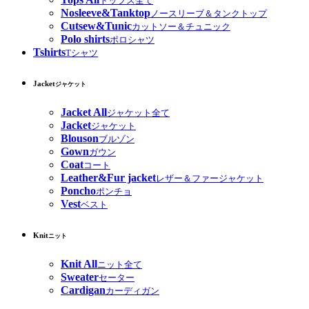
トップス全て
Nosleeve&Tanktop
ノースリーブ＆タンクトップ
Cutsew&Tunic
カットソー＆チュニック
Polo shirts
ポロシャツ
Tshirts
Tシャツ
Jacket
ジャケット
Jacket All
ジャケット全て
Jacket
ジャケット
Blouson
ブルゾン
Gown
ガウン
Coat
コート
Leather&Fur jacket
レザー＆ファージャケット
Poncho
ポンチョ
Vest
ベスト
Knit
ニット
Knit All
ニット全て
Sweater
セーター
Cardigan
カーディガン