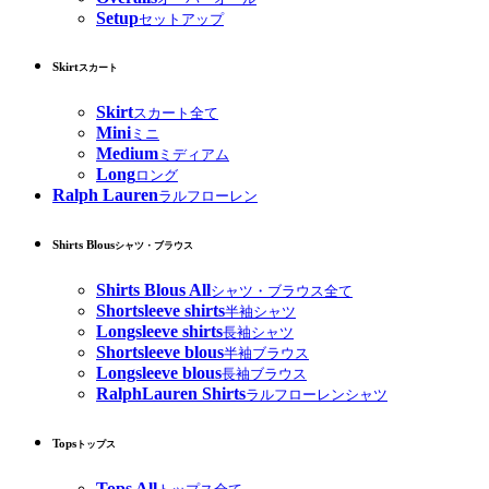
Setup
セットアップ
Skirt
スカート
Skirt
スカート全て
Mini
ミニ
Medium
ミディアム
Long
ロング
Ralph Lauren
ラルフローレン
Shirts Blous
シャツ・ブラウス
Shirts Blous All
シャツ・ブラウス全て
Shortsleeve shirts
半袖シャツ
Longsleeve shirts
長袖シャツ
Shortsleeve blous
半袖ブラウス
Longsleeve blous
長袖ブラウス
RalphLauren Shirts
ラルフローレンシャツ
Tops
トップス
Tops All