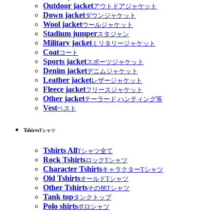
Outdoor jacket
アウトドアジャケット
Down jacket
ダウンジャケット
Wool jacket
ウールジャケット
Stadium jumper
スタジャン
Military jacket
ミリタリージャケット
Coat
コート
Sports jacket
スポーツジャケット
Denim jacket
デニムジャケット
Leather jacket
レザージャケット
Fleece jacket
フリースジャケット
Other jacket
テーラード,ハンティング等
Vest
ベスト
Tshirts
Tシャツ
Tshirts All
Tシャツ全て
Rock Tshirts
ロックTシャツ
Character Tshirts
キャラクターTシャツ
Old Tshirts
オールドTシャツ
Other Tshirts
その他Tシャツ
Tank top
タンクトップ
Polo shirts
ポロシャツ