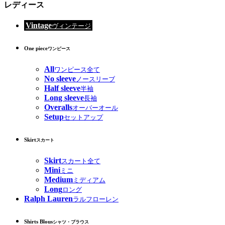
レディース
Vintage
ヴィンテージ
One piece
ワンピース
All
ワンピース全て
No sleeve
ノースリーブ
Half sleeve
半袖
Long sleeve
長袖
Overalls
オーバーオール
Setup
セットアップ
Skirt
スカート
Skirt
スカート全て
Mini
ミニ
Medium
ミディアム
Long
ロング
Ralph Lauren
ラルフローレン
Shirts Blous
シャツ・ブラウス