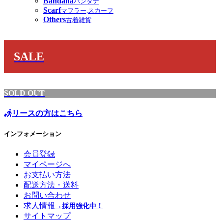
Bandana
バンダナ
Scarf
マフラー,スカーフ
Others
古着雑貨
SALE
SOLD OUT
リースの方はこちら
インフォメーション
会員登録
マイページへ
お支払い方法
配送方法・送料
お問い合わせ
求人情報
→採用強化中！
サイトマップ