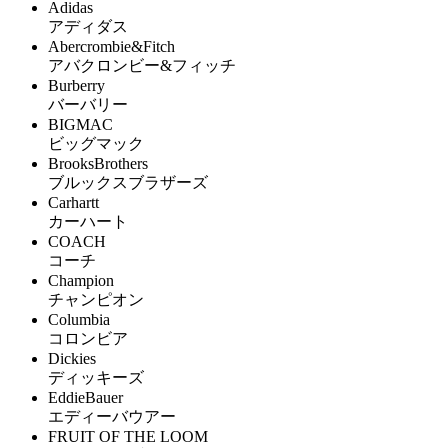
Adidas
アディダス
Abercrombie&Fitch
アバクロンビー&フィッチ
Burberry
バーバリー
BIGMAC
ビッグマック
BrooksBrothers
ブルックスブラザーズ
Carhartt
カーハート
COACH
コーチ
Champion
チャンピオン
Columbia
コロンビア
Dickies
ディッキーズ
EddieBauer
エディーバウアー
FRUIT OF THE LOOM