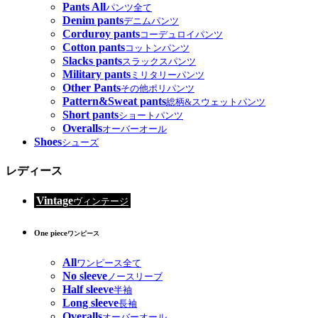
Pants All
パンツ全て
Denim pants
デニムパンツ
Corduroy pants
コーデュロイパンツ
Cotton pants
コットンパンツ
Slacks pants
スラックスパンツ
Military pants
ミリタリーパンツ
Other Pants
その他ポリパンツ
Pattern&Sweat pants
総柄&スウェットパンツ
Short pants
ショートパンツ
Overalls
オーバーオール
Shoes
シューズ
レディース
Vintage
ヴィンテージ
One piece
ワンピース
All
ワンピース全て
No sleeve
ノースリーブ
Half sleeve
半袖
Long sleeve
長袖
Overalls
オーバーオール