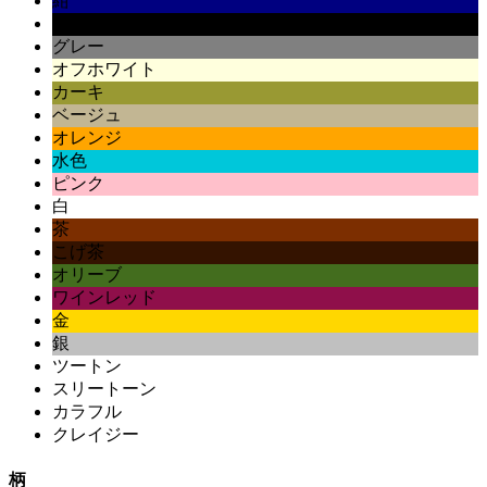
紺
黒
グレー
オフホワイト
カーキ
ベージュ
オレンジ
水色
ピンク
白
茶
こげ茶
オリーブ
ワインレッド
金
銀
ツートン
スリートーン
カラフル
クレイジー
柄