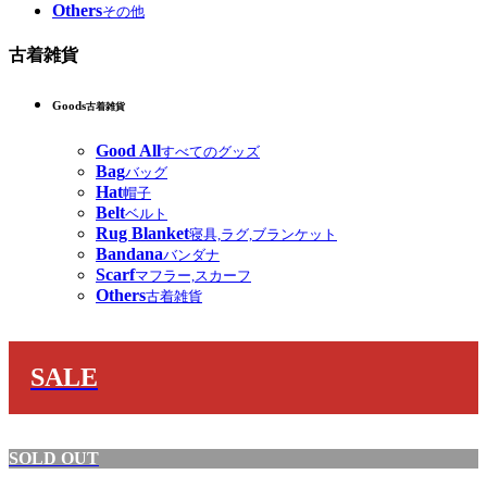
Others
その他
古着雑貨
Goods
古着雑貨
Good All
すべてのグッズ
Bag
バッグ
Hat
帽子
Belt
ベルト
Rug Blanket
寝具,ラグ,ブランケット
Bandana
バンダナ
Scarf
マフラー,スカーフ
Others
古着雑貨
SALE
SOLD OUT