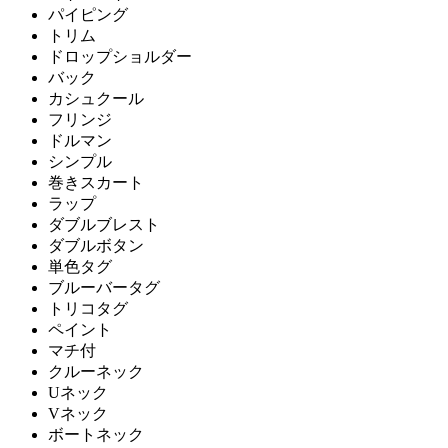
パイピング
トリム
ドロップショルダー
バック
カシュクール
フリンジ
ドルマン
シンプル
巻きスカート
ラップ
ダブルブレスト
ダブルボタン
単色タグ
ブルーバータグ
トリコタグ
ペイント
マチ付
クルーネック
Uネック
Vネック
ボートネック