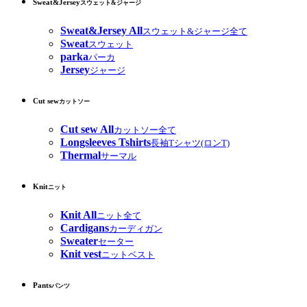
Sweat&Jersey
スウェット&ジャージ
Sweat&Jersey All
スウェット&ジャージ全て
Sweat
スウェット
parka
パーカ
Jersey
ジャージ
Cut sew
カットソー
Cut sew All
カットソー全て
Longsleeves Tshirts
長袖Tシャツ(ロンT)
Thermal
サーマル
Knit
ニット
Knit All
ニット全て
Cardigans
カーディガン
Sweater
セーター
Knit vest
ニットベスト
Pants
パンツ