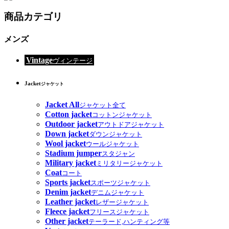
商品カテゴリ
メンズ
Vintage
ヴィンテージ
Jacket
ジャケット
Jacket All
ジャケット全て
Cotton jacket
コットンジャケット
Outdoor jacket
アウトドアジャケット
Down jacket
ダウンジャケット
Wool jacket
ウールジャケット
Stadium jumper
スタジャン
Military jacket
ミリタリージャケット
Coat
コート
Sports jacket
スポーツジャケット
Denim jacket
デニムジャケット
Leather jacket
レザージャケット
Fleece jacket
フリースジャケット
Other jacket
テーラード,ハンティング等