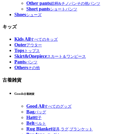
Other pants
総柄&チノパンその他パンツ
Short pants
ショートパンツ
Shoes
シューズ
キッズ
Kids All
すべてのキッズ
Outer
アウター
Tops
トップス
Skirt&Onepiece
スカート＆ワンピース
Pants
パンツ
Others
その他
古着雑貨
Goods
古着雑貨
Good All
すべてのグッズ
Bag
バッグ
Hat
帽子
Belt
ベルト
Rug Blanket
寝具,ラグ,ブランケット