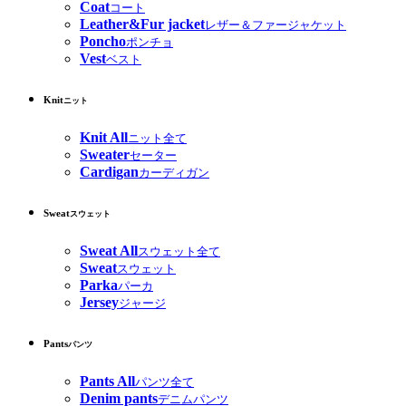
Coat
コート
Leather&Fur jacket
レザー＆ファージャケット
Poncho
ポンチョ
Vest
ベスト
Knit
ニット
Knit All
ニット全て
Sweater
セーター
Cardigan
カーディガン
Sweat
スウェット
Sweat All
スウェット全て
Sweat
スウェット
Parka
パーカ
Jersey
ジャージ
Pants
パンツ
Pants All
パンツ全て
Denim pants
デニムパンツ