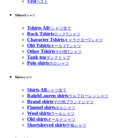
Vest
ベスト
Tshirts
Tシャツ
Tshirts All
Tシャツ全て
Rock Tshirts
ロックTシャツ
Character Tshirts
キャラクターTシャツ
Old Tshirts
オールドTシャツ
Other Tshirts
その他Tシャツ
Tank top
タンクトップ
Polo shirts
ポロシャツ
Shirts
シャツ
Shirts All
シャツ全て
RalphLauren shirts
ラルフローレンシャツ
Brand shirte
その他ブランドシャツ
Flannel shirts
ネルシャツ
Wool shirts
ウールシャツ
Old shirts
オールドシャツ
Shortsleeved shirts
半袖シャツ