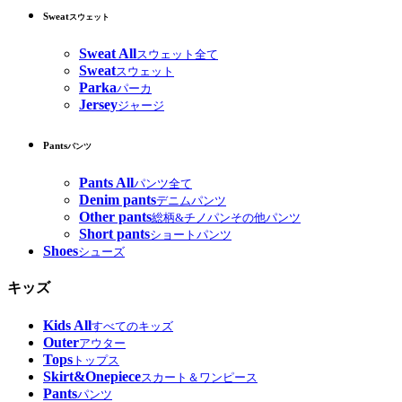
Sweat
スウェット
Sweat All
スウェット全て
Sweat
スウェット
Parka
パーカ
Jersey
ジャージ
Pants
パンツ
Pants All
パンツ全て
Denim pants
デニムパンツ
Other pants
総柄&チノパンその他パンツ
Short pants
ショートパンツ
Shoes
シューズ
キッズ
Kids All
すべてのキッズ
Outer
アウター
Tops
トップス
Skirt&Onepiece
スカート＆ワンピース
Pants
パンツ