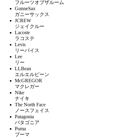
フルーツオブザルーム
GunneSax
ガニーサックス
JCREW
ジェイクルー
Lacoste
ラコステ
Levis
リーバイス
Lee
リー
LLBean
エルエルビーン
McGREGOR
マクレガー
Nike
ナイキ
The North Face
ノースフェイス
Patagonia
パタゴニア
Puma
プーマ